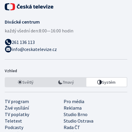
Divácké centrum
každý všední den:
8:00—16:00 hodin
261 136 113
info@ceskatelevize.cz
Vzhled
Světlý
Tmavý
Systém
TV program
Pro média
Živé vysílání
Reklama
TV poplatky
Studio Brno
Teletext
Studio Ostrava
Podcasty
Rada ČT