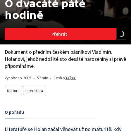
O dvacáté páté
hodině
Přehrát
Dokument o předním českém básníkovi Vladimíru
Holanovi, jehož nedožité sto desáté narozeniny si právě
připomínáme.
Vyrobeno
2005
•
57 min
•
Česko
Kultura
Literatura
O pořadu
Literatuře se Holan začal věnovat už po maturitě, kdy