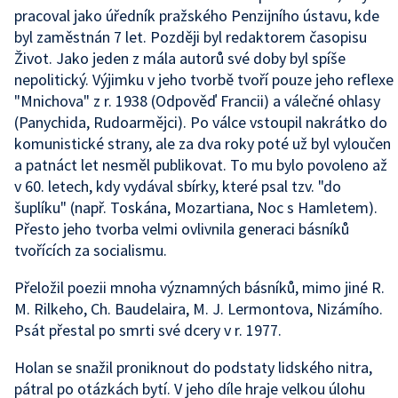
pracoval jako úředník pražského Penzijního ústavu, kde
byl zaměstnán 7 let. Později byl redaktorem časopisu
Život. Jako jeden z mála autorů své doby byl spíše
nepolitický. Výjimku v jeho tvorbě tvoří pouze jeho reflexe
"Mnichova" z r. 1938 (Odpověď Francii) a válečné ohlasy
(Panychida, Rudoarmějci). Po válce vstoupil nakrátko do
komunistické strany, ale za dva roky poté už byl vyloučen
a patnáct let nesměl publikovat. To mu bylo povoleno až
v 60. letech, kdy vydával sbírky, které psal tzv. "do
šuplíku" (např. Toskána, Mozartiana, Noc s Hamletem).
Přesto jeho tvorba velmi ovlivnila generaci básníků
tvořících za socialismu.
Přeložil poezii mnoha významných básníků, mimo jiné R.
M. Rilkeho, Ch. Baudelaira, M. J. Lermontova, Nizámího.
Psát přestal po smrti své dcery v r. 1977.
Holan se snažil proniknout do podstaty lidského nitra,
pátral po otázkách bytí. V jeho díle hraje velkou úlohu