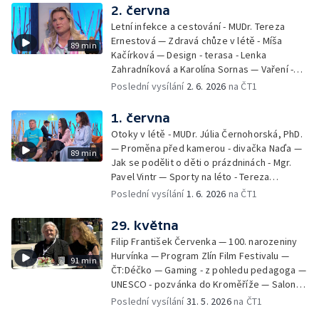
Heřmánková, Zdeněk Žák, Josef Vrána
2. června
Letní infekce a cestování - MUDr. Tereza
Ernestová — Zdravá chůze v létě - Míša
89 min
Kačírková — Design - terasa - Lenka
Zahradníková a Karolína Sornas — Vaření -
jahody - Simona Machurová — Letní sporty -
Poslední vysílání
2. 6. 2026
na ČT1
volejbal - Kateřina Valková — Jana Švandová
— Batohy do školy i na prázdniny - Mirka
1. června
Belhová — Pramen - Ivan Ostrochovský
Otoky v létě - MUDr. Júlia Černohorská, PhD.
— Proměna před kamerou - divačka Naďa —
89 min
Jak se podělit o děti o prázdninách - Mgr.
Pavel Vintr — Sporty na léto - Tereza
Michalová — Černé ovce — Změny v
Poslední vysílání
1. 6. 2026
na ČT1
odbavení na letišti - Jiří Hannich — Dovolená
v Českém ráji - Tomáš Jeřábek, Magdalena
29. května
Borová, Eva Váchová
Filip František Červenka — 100. narozeniny
Hurvínka — Program Zlín Film Festivalu —
91 min
ČT:Déčko — Gaming - z pohledu pedagoga —
UNESCO - pozvánka do Kroměříže — Salon
filmových klapek
Poslední vysílání
31. 5. 2026
na ČT1