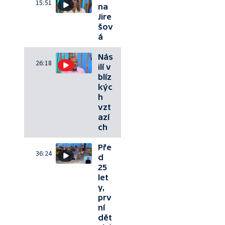
15:51
na
Jire
šov
á
Nás
26:18
ilí v
blíz
kýc
h
vzt
azí
ch
Pře
36:24
d
25
let
y,
prv
ní
dět