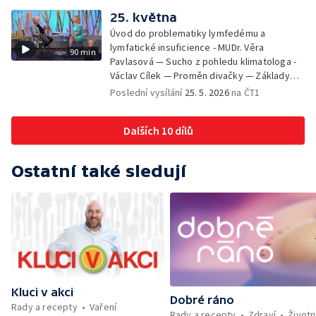
Schneiderová — Colours of Ostrava - Filip
25. května
Košťálek a Jan Vojtko — Tajemství křišťálové
Úvod do problematiky lymfedému a
planety - Jan Maxián, Petr Horák a Adélka
lymfatické insuficience - MUDr. Věra
90 min
Hesová — Český svaz ochránců přírody - Eva
Pavlasová — Sucho z pohledu klimatologa -
Šrailová
Václav Cílek — Proměn divačky — Základy
bezpečnosti dětí na inline bruslích - Petr
Poslední vysílání
25. 5. 2026
na ČT1
Štefan — Zuzana Zlatohlávková —
Zooterapie - praktické využití - Linda
Dalších 10 dílů
Tinková — Pražské jaro - Klára Boudalová,
Marko Ivanović
Ostatní také sledují
Kluci v akci
Dobré ráno
Rady a recepty
Vaření
Rady a recepty
Zdraví
Životn