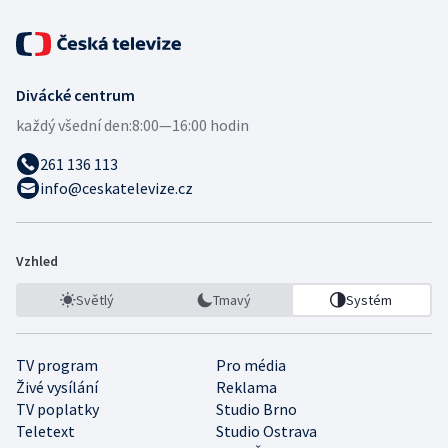
Divácké centrum
každý všední den:
8:00—16:00 hodin
261 136 113
info@ceskatelevize.cz
Vzhled
Světlý
Tmavý
Systém
TV program
Pro média
Živé vysílání
Reklama
TV poplatky
Studio Brno
Teletext
Studio Ostrava