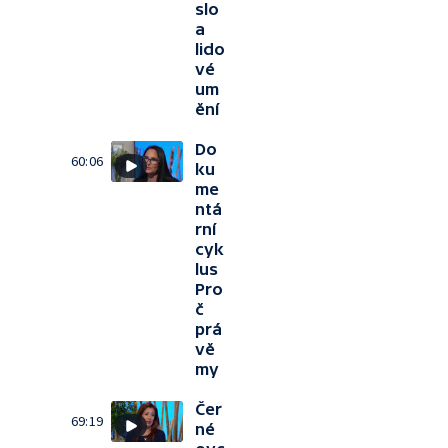
slo
a
lido
vé
um
ění
Do
60:06
ku
me
ntá
rní
cyk
lus
Pro
č
prá
vě
my
Čer
69:19
né