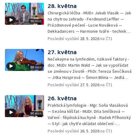
28. května
Chirurgická léčba - MUDr. Jakub Vlasák — Jak
na chytrou zahradu - Ferdinand Leffler —
90 min
Prázdninové pečení - Lucie Nováková —
Dekkadancers — Harmonie tváře - techniky
přírodního omlazení - Martina Kavecká —
Poslední vysílání
28. 5. 2026
na ČT1
Historické ohlédnutí - seriál Kamenný řád -
Petr Bednařík — Počasí s Michalem Žákem
27. května
Nečekejme na lymfedém, rizikové faktory -
doc. MUDr. Martin Wald — Jak se vypořádat
88 min
se změnou v životě - PhDr. Tereza Ševčíková
— Jitka Hosprová — Šimon Bilina — Jedlá
zahrada - Petra Matějková — Kulturní tipy
Poslední vysílání
27. 5. 2026
na ČT1
26. května
Praktická lymfologie - Mgr. Soňa Vlasáková
— Sezóna klíšťat - MUDr. Dita Smíšková —
90 min
Vaření - filipínská kuchyně - Radek Příhonský
— Styl - jak chytře ukládat oblečení -
Veronika Slaninová — Běháme s dětmi - jak
Poslední vysílání
26. 5. 2026
na ČT1
neztratit motivaci - Přemysl Vida a Babeta