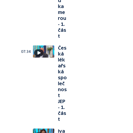
d
ka
me
rou
- 1.
čás
t
Čes
07:34
ká
lék
ařs
ká
spo
leč
nos
t
JEP
- 1.
čás
t
Iva