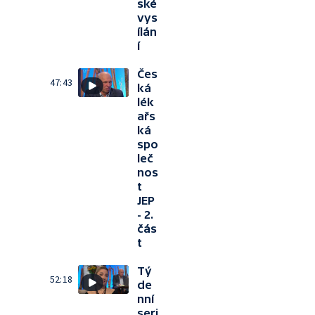
ské
vys
ílán
í
Čes
47:43
ká
lék
ařs
ká
spo
leč
nos
t
JEP
- 2.
čás
t
Tý
52:18
de
nní
seri