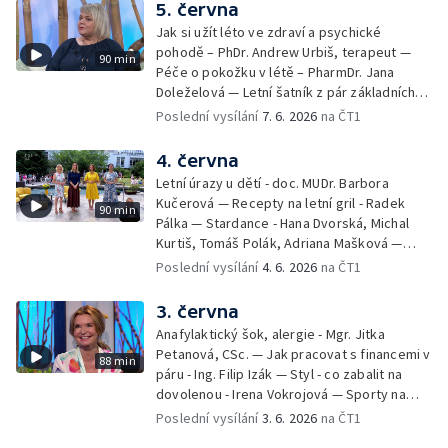
5. června
Jak si užít léto ve zdraví a psychické
pohodě – PhDr. Andrew Urbiš, terapeut —
90 min
Péče o pokožku v létě – PharmDr. Jana
Doleželová — Letní šatník z pár základních
kousků – Luděk Šmehlík, stylista —
Poslední vysílání
7. 6. 2026
na ČT1
Pozvánka na Letní shakespearovské
slavnosti – Jiří Krhut, hudebník — Vaření:
4. června
letní párty s přáteli – Pavla Pavelková —
Letní úrazy u dětí - doc. MUDr. Barbora
Festival v ulicích – Petra Hradilová — Muzejní
Kučerová — Recepty na letní gril - Radek
90 min
noc
Pálka — Stardance - Hana Dvorská, Michal
Kurtiš, Tomáš Polák, Adriana Mašková —
Debbie — Dětský čin roku — Zooterapie -
Poslední vysílání
4. 6. 2026
na ČT1
Ondřej Bláha — Vázání květin - Barbora
Jírová — Patrik Eliáš — Sladké recepty na
3. června
léto - Míša Sedláčková
Anafylaktický šok, alergie - Mgr. Jitka
Petanová, CSc. — Jak pracovat s financemi v
88 min
páru - Ing. Filip Izák — Styl - co zabalit na
dovolenou - Irena Vokrojová — Sporty na
léto - paddleboard — Alžběta Jungrová —
Poslední vysílání
3. 6. 2026
na ČT1
Kulturní pozvánky — Počasí na léto — Hanka