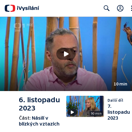
Cl
Search
10 min
6. listopadu
Další díl
7.
2023
listopadu
90 min
Část:
Násilí v
2023
blízkých vztazích