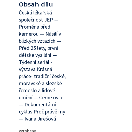
Obsah dílu
Česká lékařská
společnost JEP —
Proměna před
kamerou — Násilí v
blízkých vztazích —
Před 25 lety, první
dětské vysílání —
Týdenní seriál -
výstava Krásná
práce- tradiční české,
moravské a slezské
řemeslo a lidové
umění — Černé ovce
— Dokumentární
cyklus Proč právě my
— Ivana Jirešová
Vyrobeno