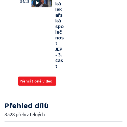
84:18
ká
lék
ařs
ká
spo
leč
nos
t
JEP
- 3.
čás
t
Přehrát celé video
Přehled dílů
3528 přehratelných