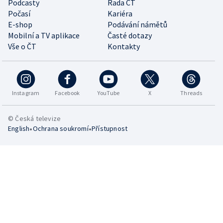
Podcasty
Rada ČT
Počasí
Kariéra
E-shop
Podávání námětů
Mobilní a TV aplikace
Časté dotazy
Vše o ČT
Kontakty
Instagram
Facebook
YouTube
X
Threads
© Česká televize
•
•
English
Ochrana soukromí
Přístupnost