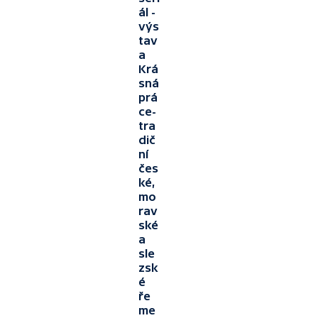
ál -
výs
tav
a
Krá
sná
prá
ce-
tra
dič
ní
čes
ké,
mo
rav
ské
a
sle
zsk
é
ře
me