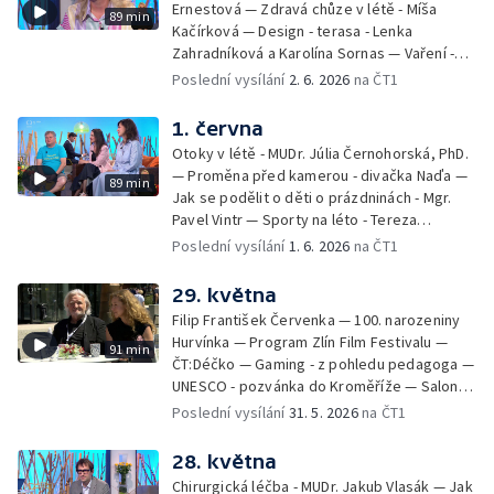
Ernestová — Zdravá chůze v létě - Míša
89 min
Kačírková — Design - terasa - Lenka
Zahradníková a Karolína Sornas — Vaření -
jahody - Simona Machurová — Letní sporty -
Poslední vysílání
2. 6. 2026
na ČT1
volejbal - Kateřina Valková — Jana Švandová
— Batohy do školy i na prázdniny - Mirka
1. června
Belhová — Pramen - Ivan Ostrochovský
Otoky v létě - MUDr. Júlia Černohorská, PhD.
— Proměna před kamerou - divačka Naďa —
89 min
Jak se podělit o děti o prázdninách - Mgr.
Pavel Vintr — Sporty na léto - Tereza
Michalová — Černé ovce — Změny v
Poslední vysílání
1. 6. 2026
na ČT1
odbavení na letišti - Jiří Hannich — Dovolená
v Českém ráji - Tomáš Jeřábek, Magdalena
29. května
Borová, Eva Váchová
Filip František Červenka — 100. narozeniny
Hurvínka — Program Zlín Film Festivalu —
91 min
ČT:Déčko — Gaming - z pohledu pedagoga —
UNESCO - pozvánka do Kroměříže — Salon
filmových klapek
Poslední vysílání
31. 5. 2026
na ČT1
28. května
Chirurgická léčba - MUDr. Jakub Vlasák — Jak