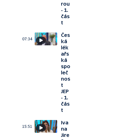
rou
- 1.
čás
t
Čes
07:34
ká
lék
ařs
ká
spo
leč
nos
t
JEP
- 1.
čás
t
Iva
15:51
na
Jire