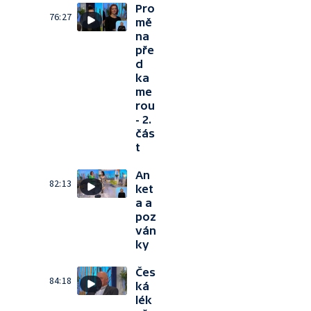
Pro
76:27
mě
na
pře
d
ka
me
rou
- 2.
čás
t
An
82:13
ket
a a
poz
ván
ky
Čes
84:18
ká
lék