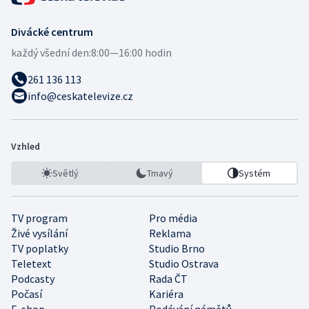
Divácké centrum
každý všední den:
8:00—16:00 hodin
261 136 113
info@ceskatelevize.cz
Vzhled
Světlý
Tmavý
Systém
TV program
Pro média
Živé vysílání
Reklama
TV poplatky
Studio Brno
Teletext
Studio Ostrava
Podcasty
Rada ČT
Počasí
Kariéra