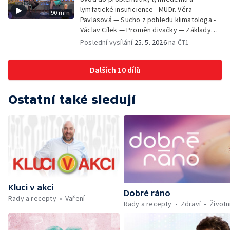
planety - Jan Maxián, Petr Horák a Adélka
lymfatické insuficience - MUDr. Věra
90 min
Hesová — Český svaz ochránců přírody - Eva
Pavlasová — Sucho z pohledu klimatologa -
Šrailová
Václav Cílek — Proměn divačky — Základy
bezpečnosti dětí na inline bruslích - Petr
Poslední vysílání
25. 5. 2026
na ČT1
Štefan — Zuzana Zlatohlávková —
Zooterapie - praktické využití - Linda
Dalších 10 dílů
Tinková — Pražské jaro - Klára Boudalová,
Marko Ivanović
Ostatní také sledují
Kluci v akci
Dobré ráno
Rady a recepty
Vaření
Rady a recepty
Zdraví
Životn