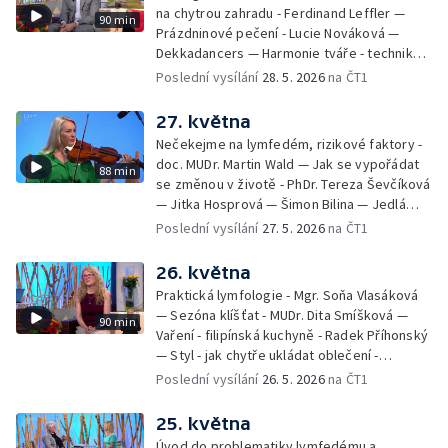
na chytrou zahradu - Ferdinand Leffler —
90 min
Prázdninové pečení - Lucie Nováková —
Dekkadancers — Harmonie tváře - techniky
přírodního omlazení - Martina Kavecká —
Poslední vysílání
28. 5. 2026
na ČT1
Historické ohlédnutí - seriál Kamenný řád -
Petr Bednařík — Počasí s Michalem Žákem
27. května
Nečekejme na lymfedém, rizikové faktory -
doc. MUDr. Martin Wald — Jak se vypořádat
88 min
se změnou v životě - PhDr. Tereza Ševčíková
— Jitka Hosprová — Šimon Bilina — Jedlá
zahrada - Petra Matějková — Kulturní tipy
Poslední vysílání
27. 5. 2026
na ČT1
26. května
Praktická lymfologie - Mgr. Soňa Vlasáková
— Sezóna klíšťat - MUDr. Dita Smíšková —
90 min
Vaření - filipínská kuchyně - Radek Příhonský
— Styl - jak chytře ukládat oblečení -
Veronika Slaninová — Běháme s dětmi - jak
Poslední vysílání
26. 5. 2026
na ČT1
neztratit motivaci - Přemysl Vida a Babeta
Schneiderová — Colours of Ostrava - Filip
25. května
Košťálek a Jan Vojtko — Tajemství křišťálové
Úvod do problematiky lymfedému a