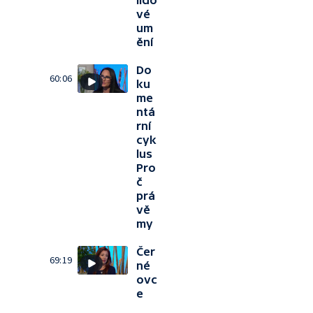
lido
vé
um
ění
Do
60:06
ku
me
ntá
rní
cyk
lus
Pro
č
prá
vě
my
Čer
69:19
né
ovc
e