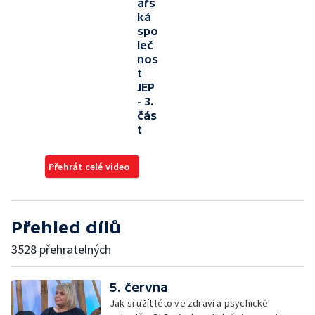
ařs
ká
spo
leč
nos
t
JEP
- 3.
čás
t
Přehrát celé video
Přehled dílů
3528 přehratelných
5. června
Jak si užít léto ve zdraví a psychické