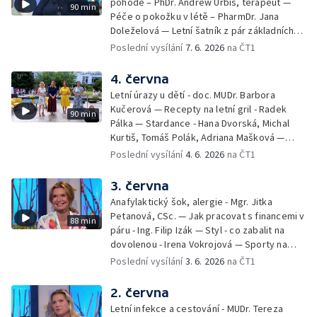
pohodě – PhDr. Andrew Urbiš, terapeut —
90 min
Péče o pokožku v létě – PharmDr. Jana
Doleželová — Letní šatník z pár základních
kousků – Luděk Šmehlík, stylista —
Poslední vysílání
7. 6. 2026
na ČT1
Pozvánka na Letní shakespearovské
slavnosti – Jiří Krhut, hudebník — Vaření:
4. června
letní párty s přáteli – Pavla Pavelková —
Letní úrazy u dětí - doc. MUDr. Barbora
Festival v ulicích – Petra Hradilová — Muzejní
Kučerová — Recepty na letní gril - Radek
90 min
noc
Pálka — Stardance - Hana Dvorská, Michal
Kurtiš, Tomáš Polák, Adriana Mašková —
Debbie — Dětský čin roku — Zooterapie -
Poslední vysílání
4. 6. 2026
na ČT1
Ondřej Bláha — Vázání květin - Barbora
Jírová — Patrik Eliáš — Sladké recepty na
3. června
léto - Míša Sedláčková
Anafylaktický šok, alergie - Mgr. Jitka
Petanová, CSc. — Jak pracovat s financemi v
88 min
páru - Ing. Filip Izák — Styl - co zabalit na
dovolenou - Irena Vokrojová — Sporty na
léto - paddleboard — Alžběta Jungrová —
Poslední vysílání
3. 6. 2026
na ČT1
Kulturní pozvánky — Počasí na léto — Hanka
Heřmánková, Zdeněk Žák, Josef Vrána
2. června
Letní infekce a cestování - MUDr. Tereza