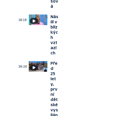
šov
á
Nás
26:18
ilí v
blíz
kýc
h
vzt
azí
ch
Pře
36:24
d
25
let
y,
prv
ní
dět
ské
vys
ílán