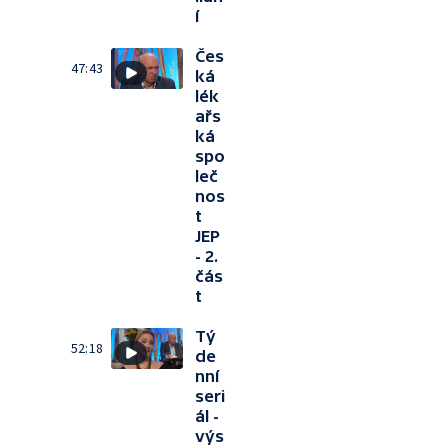
í
Čes
47:43
ká
lék
ařs
ká
spo
leč
nos
t
JEP
- 2.
čás
t
Tý
52:18
de
nní
seri
ál -
výs