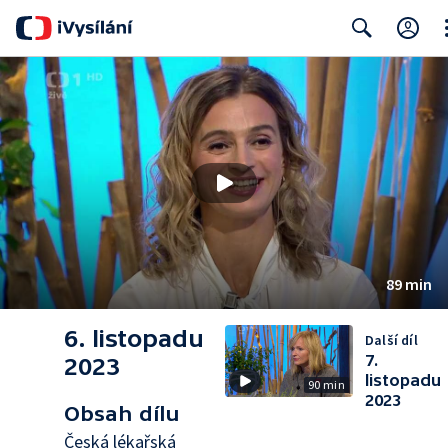
Cl
Search
89 min
6. listopadu
Další díl
7.
2023
listopadu
90 min
2023
Obsah dílu
Česká lékařská