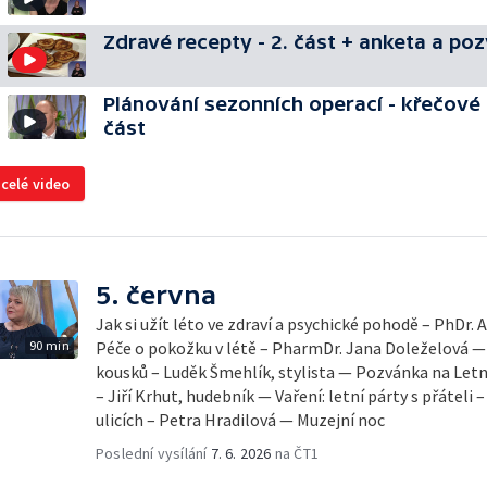
Zdravé recepty - 2. část + anketa a po
Plánování sezonních operací - křečové ž
část
 celé video
5. června
Jak si užít léto ve zdraví a psychické pohodě – PhDr.
90 min
Péče o pokožku v létě – PharmDr. Jana Doleželová — 
kousků – Luděk Šmehlík, stylista — Pozvánka na Let
– Jiří Krhut, hudebník — Vaření: letní párty s přáteli 
ulicích – Petra Hradilová — Muzejní noc
Poslední vysílání
7. 6. 2026
na ČT1