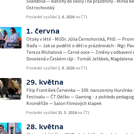
Švandová — Batohy do školy i na prázdniny - Mirka B
Ostrochovský
Poslední vysílání
2. 6. 2026
na ČT1
1. června
Otoky v létě - MUDr. Júlia Černohorská, PhD. — Pro
89 min
Naďa — Jak se podělit o děti o prázdninách - Mgr. Pav
Tereza Michalová — Černé ovce — Změny v odbavení na
Dovolená v Českém ráji - Tomáš Jeřábek, Magdalena
Poslední vysílání
1. 6. 2026
na ČT1
29. května
Filip František Červenka — 100. narozeniny Hurvínka
91 min
Festivalu — ČT:Déčko — Gaming - z pohledu pedago
Kroměříže — Salon filmových klapek
Poslední vysílání
31. 5. 2026
na ČT1
28. května