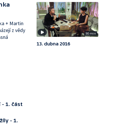
ánka
tka + Martin
ázejí z vědy
90 min
asná
13. dubna 2016
- 1. část
íly - 1.