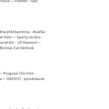
elhová — Pramen - Ivan
měna před kamerou - divačka
el Vintr — Sporty na léto -
 letišti - Jiří Hannich —
 Borová, Eva Váchová
 — Program Zlín Film
ga — UNESCO - pozvánka do