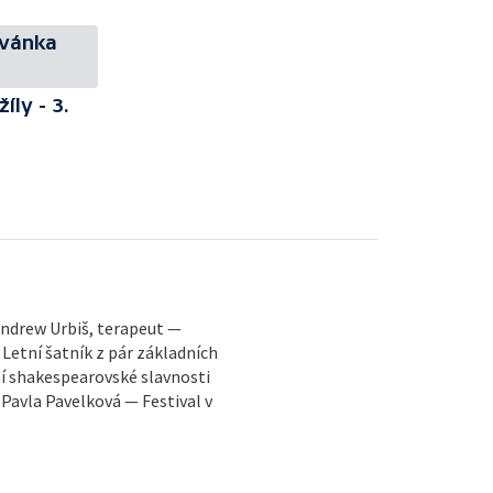
zvánka
íly - 3.
 Andrew Urbiš, terapeut —
Letní šatník z pár základních
ní shakespearovské slavnosti
– Pavla Pavelková — Festival v