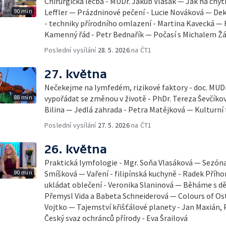
Chirurgická léčba - MUDr. Jakub Vlasák — Jak na chyt
90 min
Leffler — Prázdninové pečení - Lucie Nováková — D
- techniky přírodního omlazení - Martina Kavecká — H
Kamenný řád - Petr Bednařík — Počasí s Michalem 
Poslední vysílání
28. 5. 2026
na ČT1
27. května
Nečekejme na lymfedém, rizikové faktory - doc. MUDr
88 min
vypořádat se změnou v životě - PhDr. Tereza Ševčík
Bilina — Jedlá zahrada - Petra Matějková — Kulturní 
Poslední vysílání
27. 5. 2026
na ČT1
26. května
Praktická lymfologie - Mgr. Soňa Vlasáková — Sezóna 
90 min
Smíšková — Vaření - filipínská kuchyně - Radek Příhon
ukládat oblečení - Veronika Slaninová — Běháme s dět
Přemysl Vida a Babeta Schneiderová — Colours of Ostr
Vojtko — Tajemství křišťálové planety - Jan Maxián,
Český svaz ochránců přírody - Eva Šrailová