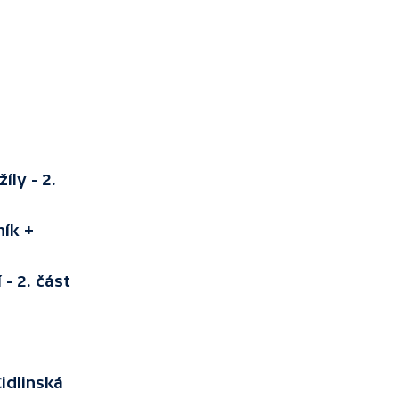
íly - 2.
hík +
- 2. část
idlinská