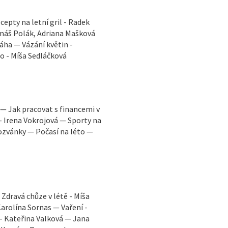
cepty na letní gril - Radek
omáš Polák, Adriana Mašková
áha — Vázání květin -
to - Míša Sedláčková
. — Jak pracovat s financemi v
u - Irena Vokrojová — Sporty na
ozvánky — Počasí na léto —
Zdravá chůze v létě - Míša
arolína Sornas — Vaření -
 - Kateřina Valková — Jana