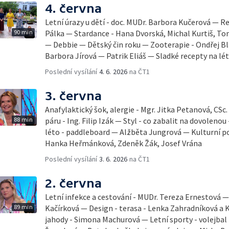
4. června
Letní úrazy u dětí - doc. MUDr. Barbora Kučerová — Re
90 min
Pálka — Stardance - Hana Dvorská, Michal Kurtiš, T
— Debbie — Dětský čin roku — Zooterapie - Ondřej Bl
Barbora Jírová — Patrik Eliáš — Sladké recepty na lé
Poslední vysílání
4. 6. 2026
na ČT1
3. června
Anafylaktický šok, alergie - Mgr. Jitka Petanová, CSc
88 min
páru - Ing. Filip Izák — Styl - co zabalit na dovoleno
léto - paddleboard — Alžběta Jungrová — Kulturní p
Hanka Heřmánková, Zdeněk Žák, Josef Vrána
Poslední vysílání
3. 6. 2026
na ČT1
2. června
Letní infekce a cestování - MUDr. Tereza Ernestová — 
89 min
Kačírková — Design - terasa - Lenka Zahradníková a K
jahody - Simona Machurová — Letní sporty - volejbal