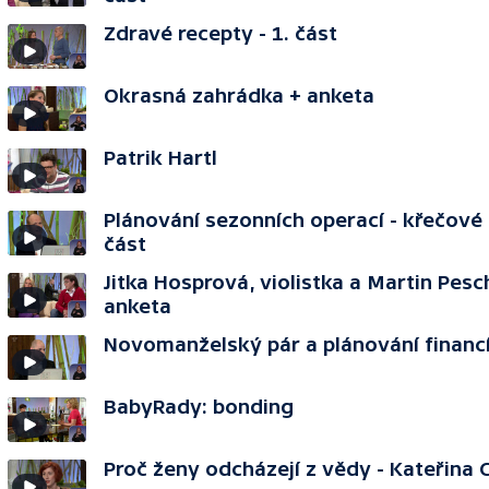
Zdravé recepty - 1. část
Okrasná zahrádka + anketa
Patrik Hartl
Plánování sezonních operací - křečové ž
část
Jitka Hosprová, violistka a Martin Pesc
anketa
Novomanželský pár a plánování financí 
BabyRady: bonding
Proč ženy odcházejí z vědy - Kateřina C