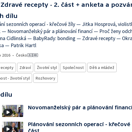
Zdravé recepty - 2. část + anketa a pozv
h dílu
ní sezonních operací - křečové žíly — Jitka Hosprová, violis
 — Novomanželský pár a plánování financí — Proč ženy odch
ina Cidlinská — BabyRady: bonding — Zdravé recepty — Okr
a — Patrik Hartl
o
2016
•
Česko
recepty
Zdraví
Životní styl
Společnost
Děti a mládež
st - životní styl
Rozhovory
 dílu
Novomanželský pár a plánování financí 
Plánování sezonních operací - křečové ž
část