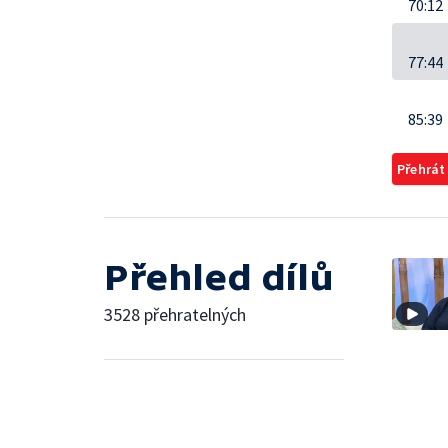
70:12
77:44
85:39
Přehrát
Přehled dílů
3528 přehratelných