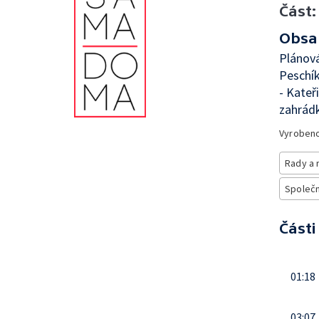
Část:
Obsa
Plánová
Peschík
- Kateř
zahrádk
Vyroben
Rady a 
Společno
Části
01:18
03:07