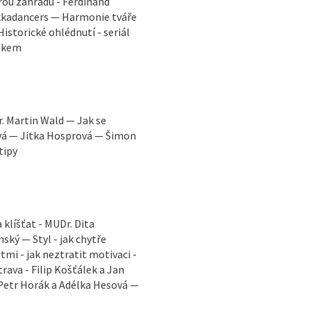
rou zahradu - Ferdinand
ekkadancers — Harmonie tváře
istorické ohlédnutí - seriál
Žákem
. Martin Wald — Jak se
ová — Jitka Hosprová — Šimon
tipy
klíšťat - MUDr. Dita
ský — Styl - jak chytře
mi - jak neztratit motivaci -
ava - Filip Košťálek a Jan
 Petr Horák a Adélka Hesová —