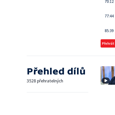
70:12
77:44
85:39
Přehrát
Přehled dílů
3528 přehratelných