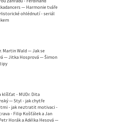
rou zahradu - Ferdinand
ekkadancers — Harmonie tváře
istorické ohlédnutí - seriál
Žákem
. Martin Wald — Jak se
ová — Jitka Hosprová — Šimon
tipy
klíšťat - MUDr. Dita
ský — Styl - jak chytře
mi - jak neztratit motivaci -
ava - Filip Košťálek a Jan
 Petr Horák a Adélka Hesová —