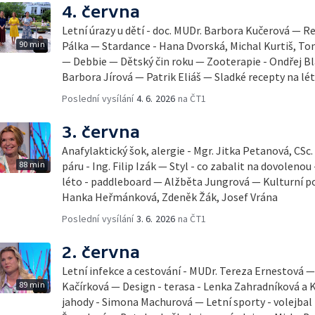
4. června
Letní úrazy u dětí - doc. MUDr. Barbora Kučerová — Re
90 min
Pálka — Stardance - Hana Dvorská, Michal Kurtiš, T
— Debbie — Dětský čin roku — Zooterapie - Ondřej Bl
Barbora Jírová — Patrik Eliáš — Sladké recepty na lé
Poslední vysílání
4. 6. 2026
na ČT1
3. června
Anafylaktický šok, alergie - Mgr. Jitka Petanová, CSc
88 min
páru - Ing. Filip Izák — Styl - co zabalit na dovoleno
léto - paddleboard — Alžběta Jungrová — Kulturní p
Hanka Heřmánková, Zdeněk Žák, Josef Vrána
Poslední vysílání
3. 6. 2026
na ČT1
2. června
Letní infekce a cestování - MUDr. Tereza Ernestová — 
89 min
Kačírková — Design - terasa - Lenka Zahradníková a K
jahody - Simona Machurová — Letní sporty - volejbal