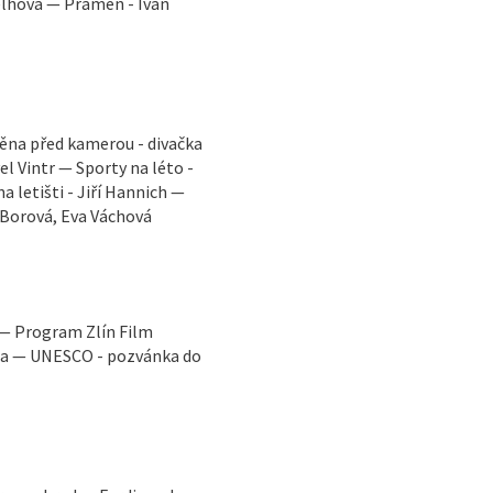
elhová — Pramen - Ivan
měna před kamerou - divačka
el Vintr — Sporty na léto -
 letišti - Jiří Hannich —
 Borová, Eva Váchová
 — Program Zlín Film
ga — UNESCO - pozvánka do