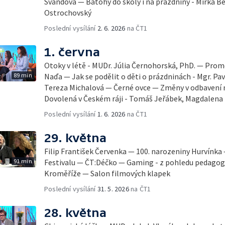
Švandová — Batohy do školy i na prázdniny - Mirka B
Ostrochovský
Poslední vysílání
2. 6. 2026
na ČT1
1. června
Otoky v létě - MUDr. Júlia Černohorská, PhD. — Pro
89 min
Naďa — Jak se podělit o děti o prázdninách - Mgr. Pav
Tereza Michalová — Černé ovce — Změny v odbavení na
Dovolená v Českém ráji - Tomáš Jeřábek, Magdalena
Poslední vysílání
1. 6. 2026
na ČT1
29. května
Filip František Červenka — 100. narozeniny Hurvínka
91 min
Festivalu — ČT:Déčko — Gaming - z pohledu pedago
Kroměříže — Salon filmových klapek
Poslední vysílání
31. 5. 2026
na ČT1
28. května