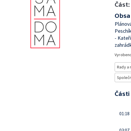
Část:
Obsa
Plánová
Peschík
- Kateř
zahrádk
Vyroben
Rady a 
Společno
Části
01:18
03:07