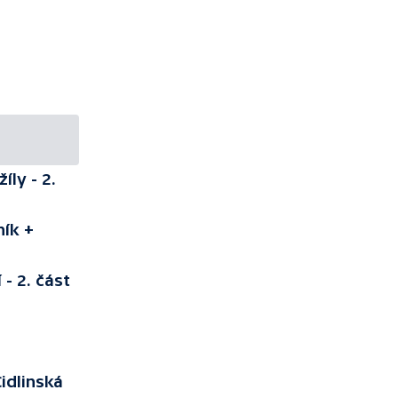
íly - 2.
hík +
- 2. část
idlinská