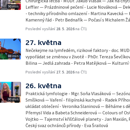
Chirurgická léčba - MUDr. Jakub Vlasák — Jak na chyt
90 min
Leffler — Prázdninové pečení - Lucie Nováková — D
- techniky přírodního omlazení - Martina Kavecká — H
Kamenný řád - Petr Bednařík — Počasí s Michalem 
Poslední vysílání
28. 5. 2026
na ČT1
27. května
Nečekejme na lymfedém, rizikové faktory - doc. MUDr
88 min
vypořádat se změnou v životě - PhDr. Tereza Ševčík
Bilina — Jedlá zahrada - Petra Matějková — Kulturní 
Poslední vysílání
27. 5. 2026
na ČT1
26. května
Praktická lymfologie - Mgr. Soňa Vlasáková — Sezóna 
90 min
Smíšková — Vaření - filipínská kuchyně - Radek Příhon
ukládat oblečení - Veronika Slaninová — Běháme s dět
Přemysl Vida a Babeta Schneiderová — Colours of Ostr
Vojtko — Tajemství křišťálové planety - Jan Maxián,
Český svaz ochránců přírody - Eva Šrailová