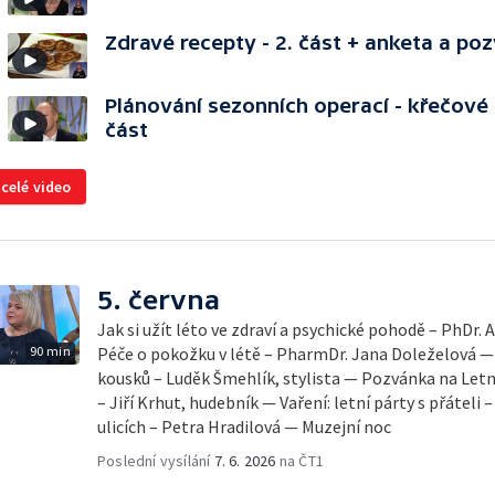
Zdravé recepty - 2. část + anketa a po
Plánování sezonních operací - křečové ž
část
 celé video
5. června
Jak si užít léto ve zdraví a psychické pohodě – PhDr.
90 min
Péče o pokožku v létě – PharmDr. Jana Doleželová — 
kousků – Luděk Šmehlík, stylista — Pozvánka na Let
– Jiří Krhut, hudebník — Vaření: letní párty s přáteli 
ulicích – Petra Hradilová — Muzejní noc
Poslední vysílání
7. 6. 2026
na ČT1