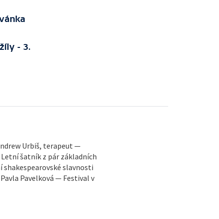
zvánka
íly - 3.
 Andrew Urbiš, terapeut —
Letní šatník z pár základních
ní shakespearovské slavnosti
– Pavla Pavelková — Festival v