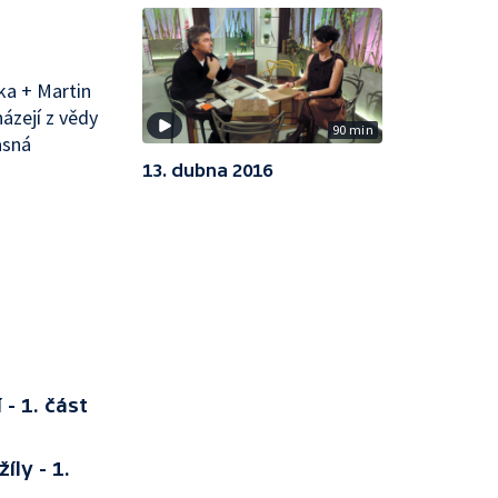
tka + Martin
ázejí z vědy
90 min
asná
13. dubna 2016
- 1. část
íly - 1.