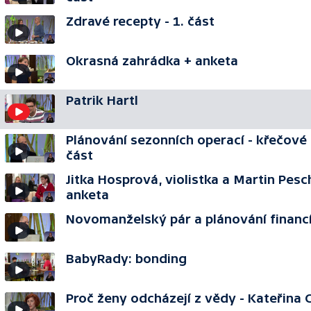
Zdravé recepty - 1. část
Okrasná zahrádka + anketa
Patrik Hartl
Plánování sezonních operací - křečové ž
část
Jitka Hosprová, violistka a Martin Pesc
anketa
Novomanželský pár a plánování financí 
BabyRady: bonding
Proč ženy odcházejí z vědy - Kateřina C