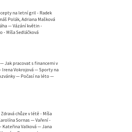
cepty na letní gril - Radek
omáš Polák, Adriana Mašková
áha — Vázání květin -
to - Míša Sedláčková
. — Jak pracovat s financemi v
u - Irena Vokrojová — Sporty na
ozvánky — Počasí na léto —
Zdravá chůze v létě - Míša
arolína Sornas — Vaření -
 - Kateřina Valková — Jana