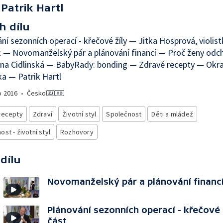
Patrik Hartl
h dílu
ní sezonních operací - křečové žíly — Jitka Hosprová, violis
 — Novomanželský pár a plánování financí — Proč ženy odch
ina Cidlinská — BabyRady: bonding — Zdravé recepty — Okr
a — Patrik Hartl
o
2016
•
Česko
recepty
Zdraví
Životní styl
Společnost
Děti a mládež
st - životní styl
Rozhovory
 dílu
Novomanželský pár a plánování financí 
Plánování sezonních operací - křečové ž
část