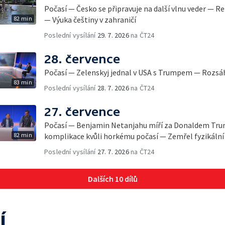
Počasí — Česko se připravuje na další vlnu veder — 
82 min
— Výuka češtiny v zahraničí
Poslední vysílání
29. 7. 2026
na ČT24
28. července
Počasí — Zelenskyj jednal v USA s Trumpem — Rozsáh
83 min
Poslední vysílání
28. 7. 2026
na ČT24
27. července
Počasí — Benjamin Netanjahu míří za Donaldem Tr
82 min
komplikace kvůli horkému počasí — Zemřel fyzikální
Poslední vysílání
27. 7. 2026
na ČT24
Dalších 10 dílů
í