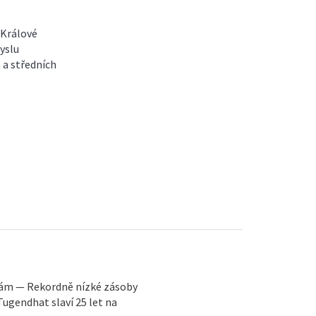
 Králové
yslu
 a středních
tám — Rekordně nízké zásoby
Tugendhat slaví 25 let na