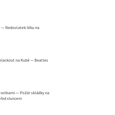
il — Nedostatek léku na
 blackout na Kubě — Beatles
 volbami — Požár skládky na
před sluncem