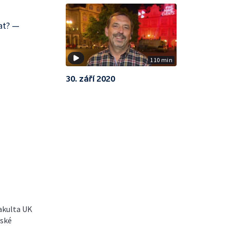
at? —
110 min
30. září 2020
fakulta UK
vské