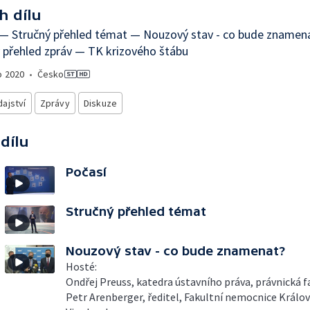
h dílu
 — Stručný přehled témat — Nouzový stav - co bude znamen
 přehled zpráv — TK krizového štábu
o
2020
•
Česko
ajství
Zprávy
Diskuze
 dílu
Počasí
Stručný přehled témat
Nouzový stav - co bude znamenat?
Hosté:
Ondřej Preuss, katedra ústavního práva, právnická 
Petr Arenberger, ředitel, Fakultní nemocnice Králo