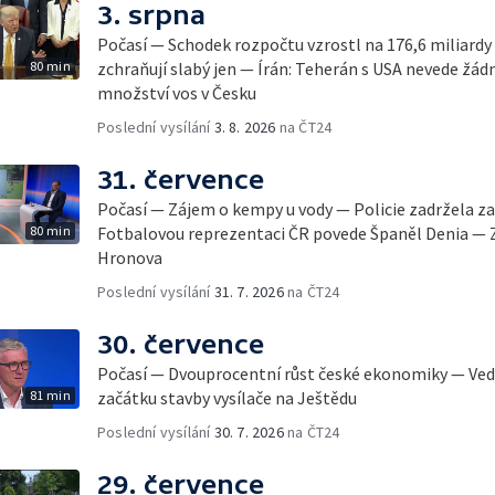
3. srpna
Počasí — Schodek rozpočtu vzrostl na 176,6 miliard
80 min
zchraňují slabý jen — Írán: Teherán s USA nevede ž
množství vos v Česku
Poslední vysílání
3. 8. 2026
na ČT24
31. července
Počasí — Zájem o kempy u vody — Policie zadržela
80 min
Fotbalovou reprezentaci ČR povede Španěl Denia — Za
Hronova
Poslední vysílání
31. 7. 2026
na ČT24
30. července
Počasí — Dvouprocentní růst české ekonomiky — Vedr
81 min
začátku stavby vysílače na Ještědu
Poslední vysílání
30. 7. 2026
na ČT24
29. července