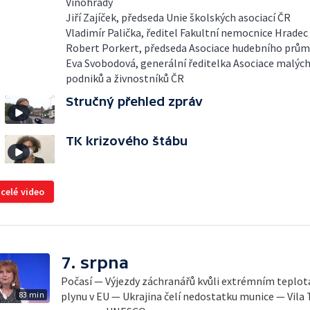
Vinohrady
Jiří Zajíček, předseda Unie školských asociací ČR
Vladimír Palička, ředitel Fakultní nemocnice Hradec
Robert Porkert, předseda Asociace hudebního prům
Eva Svobodová, generální ředitelka Asociace malých
podniků a živnostníků ČR
Stručný přehled zpráv
TK krizového štábu
 celé video
7. srpna
Počasí — Výjezdy záchranářů kvůli extrémním teplo
83 min
plynu v EU — Ukrajina čelí nedostatku munice — Vila 