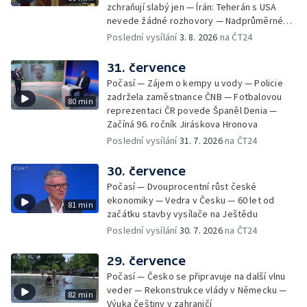
zchraňují slabý jen — Írán: Teherán s USA
nevede žádné rozhovory — Nadprůměrné
množství vos v Česku
Poslední vysílání
3. 8. 2026
na ČT24
31. července
Počasí — Zájem o kempy u vody — Policie
zadržela zaměstnance ČNB — Fotbalovou
80 min
reprezentaci ČR povede Španěl Denia —
Začíná 96. ročník Jiráskova Hronova
Poslední vysílání
31. 7. 2026
na ČT24
30. července
Počasí — Dvouprocentní růst české
ekonomiky — Vedra v Česku — 60 let od
81 min
začátku stavby vysílače na Ještědu
Poslední vysílání
30. 7. 2026
na ČT24
29. července
Počasí — Česko se připravuje na další vlnu
veder — Rekonstrukce vlády v Německu —
82 min
Výuka češtiny v zahraničí