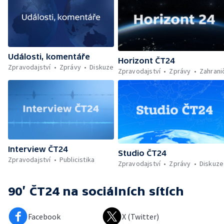
Události, komentáře
Horizont ČT24
Zpravodajství
Zprávy
Diskuze
Zpravodajství
Zprávy
Zahrani
Interview ČT24
Studio ČT24
Zpravodajství
Publicistika
Zpravodajství
Zprávy
Diskuze
90’ ČT24
na sociálních sítích
Facebook
X (Twitter)