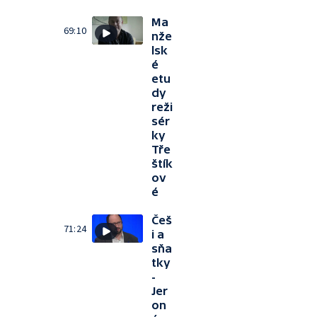
Ma
69:10
nže
lsk
é
etu
dy
reži
sér
ky
Tře
štík
ov
é
Češ
71:24
i a
sňa
tky
-
Jer
on