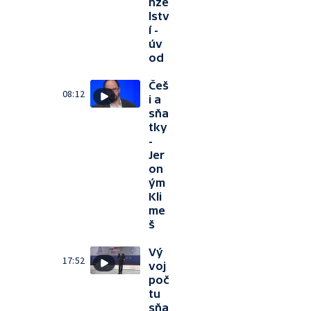
nže
lstv
í -
úv
od
Češ
08:12
i a
sňa
tky
-
Jer
on
ým
Kli
me
š
Vý
17:52
voj
poč
tu
sňa