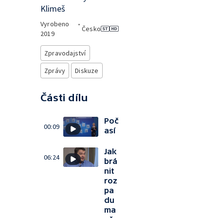
Klimeš
Vyrobeno
•
Česko
2019
Zpravodajství
Zprávy
Diskuze
Části dílu
Poč
00:09
así
Jak
06:24
brá
nit
roz
pa
du
ma