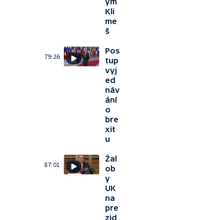
ým
Kli
me
š
Pos
79:26
tup
vyj
ed
náv
ání
o
bre
xit
u
Žal
87:01
ob
y
UK
na
pre
zid