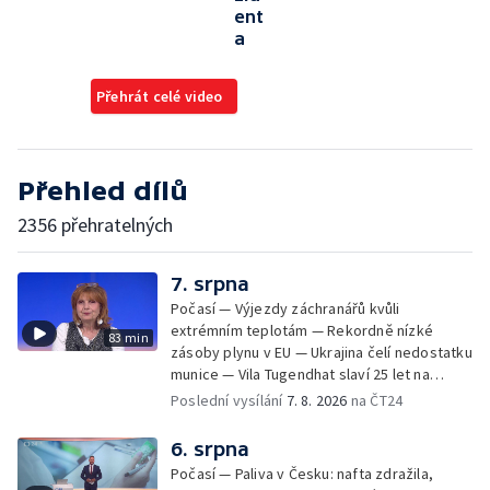
ent
a
Přehrát celé video
Přehled dílů
2356 přehratelných
7. srpna
Počasí — Výjezdy záchranářů kvůli
extrémním teplotám — Rekordně nízké
83 min
zásoby plynu v EU — Ukrajina čelí nedostatku
munice — Vila Tugendhat slaví 25 let na
seznamu UNESCO
Poslední vysílání
7. 8. 2026
na ČT24
6. srpna
Počasí — Paliva v Česku: nafta zdražila,