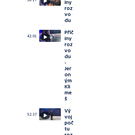
iny
roz
vo
du
Příč
42:01
iny
roz
vo
du
-
Jer
on
ým
Kli
me
š
Vý
52:37
voj
poč
tu
roz