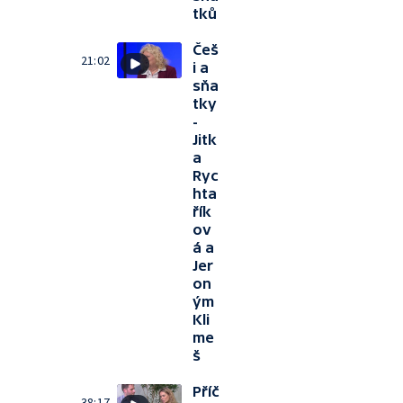
tků
Češ
21:02
i a
sňa
tky
-
Jitk
a
Ryc
hta
řík
ov
á a
Jer
on
ým
Kli
me
š
Příč
38:17