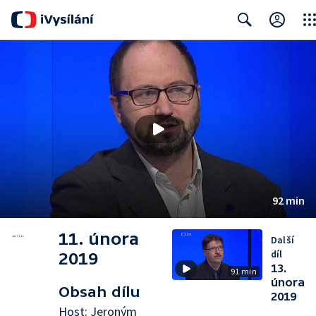
Clos
Search
92 min
11. února
Další
díl
2019
13.
91 min
února
Obsah dílu
2019
Host: Jeroným