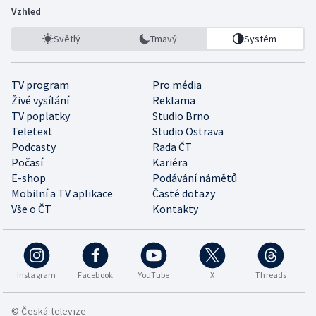
Vzhled
Světlý
Tmavý
Systém
TV program
Pro média
Živé vysílání
Reklama
TV poplatky
Studio Brno
Teletext
Studio Ostrava
Podcasty
Rada ČT
Počasí
Kariéra
E-shop
Podávání námětů
Mobilní a TV aplikace
Časté dotazy
Vše o ČT
Kontakty
Instagram
Facebook
YouTube
X
Threads
© Česká televize