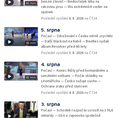
benzin zlevnil — Nedostatek léku na
82 min
rakovinu prsu — Vliv extrémních veder na
spánek
Poslední vysílání
6. 8. 2026
na ČT24
5. srpna
Počasí — Zdražování v Česku mírně zrychlilo
— Další blackout na Kubě — Beatles vydali
82 min
album Revolver před 60 lety
Poslední vysílání
5. 8. 2026
na ČT24
4. srpna
Počasí — Konec lhůty před komunálními a
senátními volbami — Požár skládky na
82 min
Litoměřicku — Česko sužuje sucho —
Ochrana zraku před sluncem
Poslední vysílání
4. 8. 2026
na ČT24
3. srpna
Počasí — Schodek rozpočtu vzrostl na 176,6
miliardy — USA a Japonsko společně
80 min