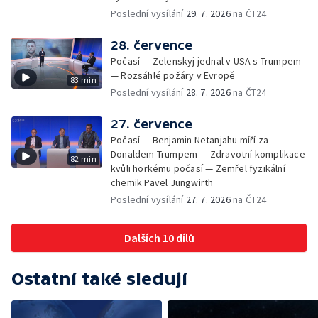
Poslední vysílání
29. 7. 2026
na ČT24
28. července
Počasí — Zelenskyj jednal v USA s Trumpem
— Rozsáhlé požáry v Evropě
83 min
Poslední vysílání
28. 7. 2026
na ČT24
27. července
Počasí — Benjamin Netanjahu míří za
Donaldem Trumpem — Zdravotní komplikace
82 min
kvůli horkému počasí — Zemřel fyzikální
chemik Pavel Jungwirth
Poslední vysílání
27. 7. 2026
na ČT24
Dalších 10 dílů
Ostatní také sledují