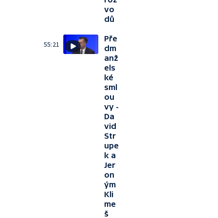
vo
dů
Pře
55:21
dm
anž
els
ké
sml
ou
vy -
Da
vid
Str
upe
k a
Jer
on
ým
Kli
me
š