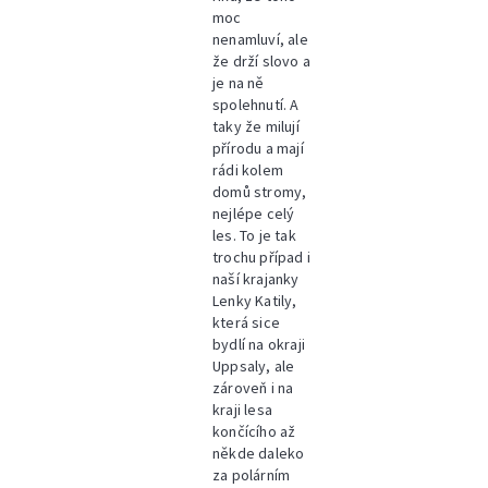
moc
nenamluví, ale
že drží slovo a
je na ně
spolehnutí. A
taky že milují
přírodu a mají
rádi kolem
domů stromy,
nejlépe celý
les. To je tak
trochu případ i
naší krajanky
Lenky Katily,
která sice
bydlí na okraji
Uppsaly, ale
zároveň i na
kraji lesa
končícího až
někde daleko
za polárním