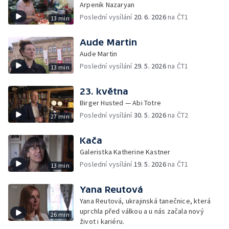
Arpenik Nazaryan
Poslední vysílání
20. 6. 2026
na ČT1
13 min
Aude Martin
Aude Martin
Poslední vysílání
29. 5. 2026
na ČT1
13 min
23. května
Birger Husted — Abi Totre
Poslední vysílání
30. 5. 2026
na ČT2
27 min
Kača
Galeristka Katherine Kastner
Poslední vysílání
19. 5. 2026
na ČT1
13 min
Yana Reutová
Yana Reutová, ukrajinská tanečnice, která
uprchla před válkou a u nás začala nový
26 min
život i kariéru.