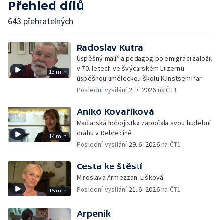
Přehled dílů
643 přehratelných
Radoslav Kutra
Úspěšný malíř a pedagog po emigraci založil
v 70. letech ve švýcarském Luzernu
13 min
úspěšnou uměleckou školu Kunstseminar
Poslední vysílání
2. 7. 2026
na ČT1
Anikó Kovaříková
Maďarská hobojistka započala svou hudební
dráhu v Debrecíně
14 min
Poslední vysílání
29. 6. 2026
na ČT1
Cesta ke štěstí
Miroslava Armezzani Lišková
Poslední vysílání
21. 6. 2026
na ČT1
15 min
Arpenik