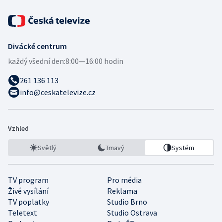
Divácké centrum
každý všední den:
8:00—16:00 hodin
261 136 113
info@ceskatelevize.cz
Vzhled
Světlý
Tmavý
Systém
TV program
Pro média
Živé vysílání
Reklama
TV poplatky
Studio Brno
Teletext
Studio Ostrava