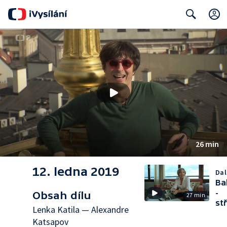
Search
26 min
12. ledna 2019
Dal
Ba
-
Obsah dílu
27 min
st
Lenka Katila — Alexandre
Katsapov