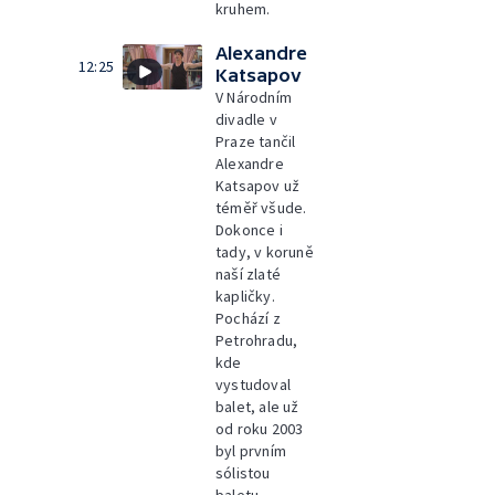
kruhem.
Alexandre
12:25
Katsapov
V Národním
divadle v
Praze tančil
Alexandre
Katsapov už
téměř všude.
Dokonce i
tady, v koruně
naší zlaté
kapličky.
Pochází z
Petrohradu,
kde
vystudoval
balet, ale už
od roku 2003
byl prvním
sólistou