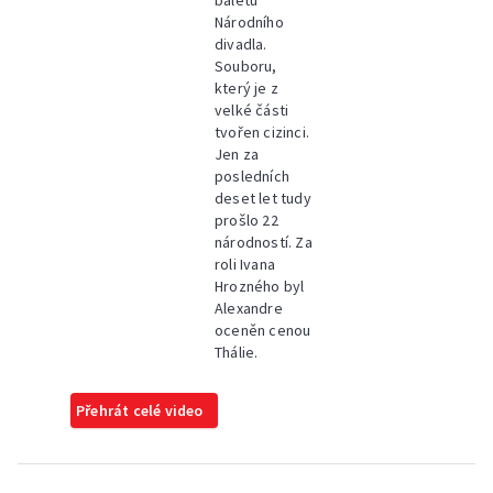
baletu
Národního
divadla.
Souboru,
který je z
velké části
tvořen cizinci.
Jen za
posledních
deset let tudy
prošlo 22
národností. Za
roli Ivana
Hrozného byl
Alexandre
oceněn cenou
Thálie.
Přehrát celé video