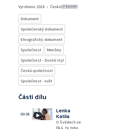
Vyrobeno
2018
•
Česko
Dokument
Společenský dokument
Etnografický dokument
Společnost
Menšiny
Společnost - životní styl
Česká společnost
Společnost - svět
Části dílu
Lenka
00:08
Katila
O Švédech se
říká, že toho