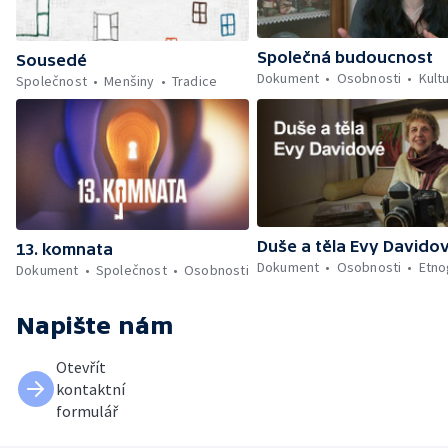
Společná budoucnost
Sousedé
Dokument
Osobnosti
Kult
Společnost
Menšiny
Tradice
Duše a těla Evy Davido
13. komnata
Dokument
Osobnosti
Etno
Dokument
Společnost
Osobnosti
Napište nám
Otevřít
kontaktní
formulář