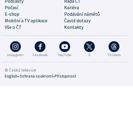
Podcasty
Rada ČT
Počasí
Kariéra
E-shop
Podávání námětů
Mobilní a TV aplikace
Časté dotazy
Vše o ČT
Kontakty
Instagram
Facebook
YouTube
X
Threads
© Česká televize
•
•
English
Ochrana soukromí
Přístupnost