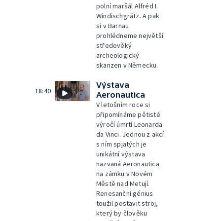
polní maršál Alfréd I.
Windischgrätz. A pak
si v Barnau
prohlédneme největší
středověký
archeologický
skanzen v Německu.
Výstava
18:40
Aeronautica
V letošním roce si
připomínáme pětisté
výročí úmrtí Leonarda
da Vinci. Jednou z akcí
s ním spjatých je
unikátní výstava
nazvaná Aeronautica
na zámku v Novém
Městě nad Metují.
Renesanční génius
toužil postavit stroj,
který by člověku