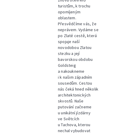
znovu otevřelo
turistům, k trochu
opomíjeným
oblastem.
Přesvědčíme vás, že
neprávem. Vydáme se
po Zlaté cestě, která
spojuje naší
novodobou Zlatou
stezku a její
bavorskou obdobu
Goldsteig
a nakoukneme
i k našim západním
sousedům. Cestou
nás čeká hned několik
architektonických
skvostů. Naše
putování začneme
u unikátní jízdárny
ve Světcích
u Tachova, kterou
nechal vybudovat