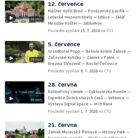
12. července
Klášter Vyšší Brod — Posázavský pacifik —
Letecké muzeum Kbely — Liblice — Sklář
30 min
Miroslav Košler — Jablunkov
Poslední vysílání
15. 7. 2026
na ČT1
5. července
Grandhotel Pupp — Na kole kolem Žulové —
Zašovské kytičky — Zámek v Polné —
29 min
Drezina Střezimíř — Kostel Čečovice
Poslední vysílání
8. 7. 2026
na ČT1
28. června
Ratibořický zámek — Cyklostezka Romže —
Expedice Dotek starých časů — Velenice —
30 min
Výstava Signál Space — Vrch Raná
Poslední vysílání
1. 7. 2026
na ČT1
21. června
Zámek Moravská Třebová — History Park —
Fragmenty paměti — Ptačí park Střimická