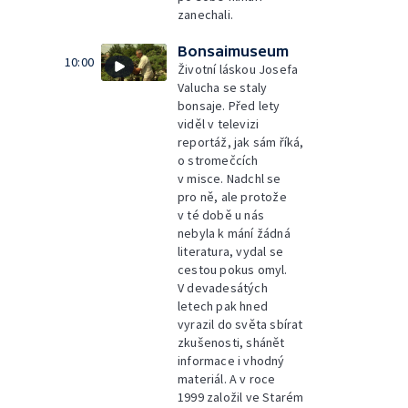
zanechali.
Bonsaimuseum
10:00
Životní láskou Josefa
Valucha se staly
bonsaje. Před lety
viděl v televizi
reportáž, jak sám říká,
o stromečcích
v misce. Nadchl se
pro ně, ale protože
v té době u nás
nebyla k mání žádná
literatura, vydal se
cestou pokus omyl.
V devadesátých
letech pak hned
vyrazil do světa sbírat
zkušenosti, shánět
informace i vhodný
materiál. A v roce
1999 založil ve Starém