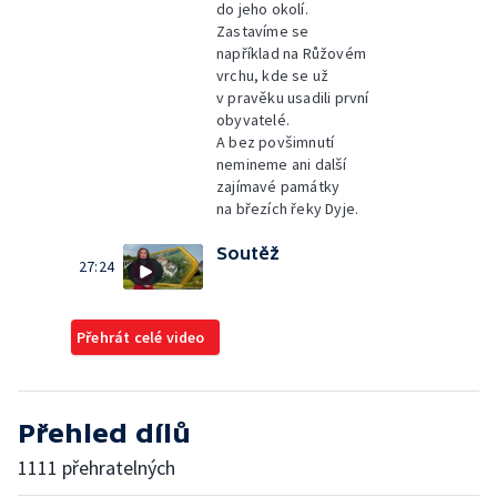
do jeho okolí.
Zastavíme se
například na Růžovém
vrchu, kde se už
v pravěku usadili první
obyvatelé.
A bez povšimnutí
nemineme ani další
zajímavé památky
na březích řeky Dyje.
Soutěž
27:24
Přehrát celé video
Přehled dílů
1111 přehratelných