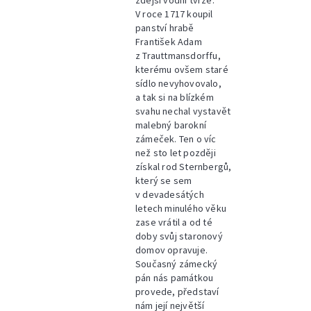
zdejší vodní tvrze.
V roce 1717 koupil
panství hrabě
František Adam
z Trauttmansdorffu,
kterému ovšem staré
sídlo nevyhovovalo,
a tak si na blízkém
svahu nechal vystavět
malebný barokní
zámeček. Ten o víc
než sto let později
získal rod Sternbergů,
který se sem
v devadesátých
letech minulého věku
zase vrátil a od té
doby svůj staronový
domov opravuje.
Současný zámecký
pán nás památkou
provede, představí
nám její největší