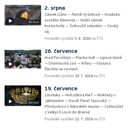
2. srpna
Zámek Líšno — Parník Vyšehrad — Hradisko
svatého Klimenta — Vodní zámek
30 min
Kratochvíle — Švihovští sokolníci — Český
ráj
Poslední vysílání
5. 8. 2026
na ČT1
26. července
Hrad Pernštejn — Plavba lodí — Lipová-lázně
— Olomoucká zoo — Křtiny — Výstava
30 min
Šlechta na cestách
Poslední vysílání
29. 7. 2026
na ČT1
19. července
Zásmuky — Hvězdárna Kleť — Mokřady v
Jablonném — Kovář Pavel Tasovský —
30 min
Přemyslovci v Národním muzeu — Cyklovýlet
z Velkých Losin do Branné
Poslední vysílání
22. 7. 2026
na ČT1