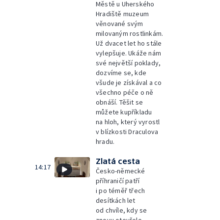
Městě u Uherského
Hradiště muzeum
věnované svým
milovaným rostlinkám.
Už dvacet let ho stále
vylepšuje. Ukáže nám
své největší poklady,
dozvíme se, kde
všude je získával a co
všechno péče o ně
obnáší. Těšit se
můžete kupříkladu
na hloh, který vyrostl
v blízkosti Draculova
hradu.
Zlatá cesta
14:17
Česko-německé
příhraničí patří
i po téměř třech
desítkách let
od chvíle, kdy se