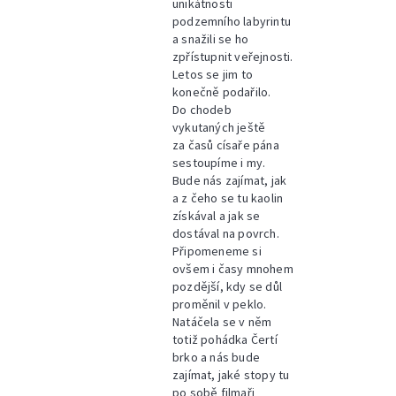
unikátnosti
podzemního labyrintu
a snažili se ho
zpřístupnit veřejnosti.
Letos se jim to
konečně podařilo.
Do chodeb
vykutaných ještě
za časů císaře pána
sestoupíme i my.
Bude nás zajímat, jak
a z čeho se tu kaolin
získával a jak se
dostával na povrch.
Připomeneme si
ovšem i časy mnohem
pozdější, kdy se důl
proměnil v peklo.
Natáčela se v něm
totiž pohádka Čertí
brko a nás bude
zajímat, jaké stopy tu
po sobě filmaři