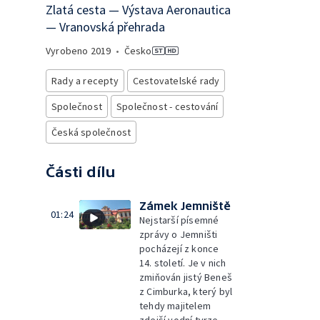
Zlatá cesta — Výstava Aeronautica
— Vranovská přehrada
Vyrobeno
2019
•
Česko
Rady a recepty
Cestovatelské rady
Společnost
Společnost - cestování
Česká společnost
Části dílu
Zámek Jemniště
01:24
Nejstarší písemné
zprávy o Jemništi
pocházejí z konce
14. století. Je v nich
zmiňován jistý Beneš
z Cimburka, který byl
tehdy majitelem