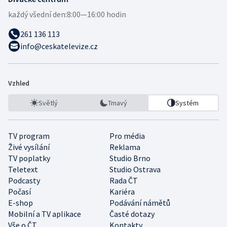
každý všední den:
8:00—16:00 hodin
261 136 113
info@ceskatelevize.cz
Vzhled
Světlý
Tmavý
Systém
TV program
Pro média
Živé vysílání
Reklama
TV poplatky
Studio Brno
Teletext
Studio Ostrava
Podcasty
Rada ČT
Počasí
Kariéra
E-shop
Podávání námětů
Mobilní a TV aplikace
Časté dotazy
Vše o ČT
Kontakty