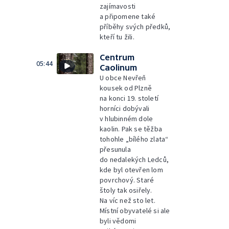
zajímavosti
a připomene také
příběhy svých předků,
kteří tu žili.
Centrum
05:44
Caolinum
U obce Nevřeň
kousek od Plzně
na konci 19. století
horníci dobývali
v hlubinném dole
kaolin. Pak se těžba
tohohle „bílého zlata“
přesunula
do nedalekých Ledců,
kde byl otevřen lom
povrchový. Staré
štoly tak osiřely.
Na víc než sto let.
Místní obyvatelé si ale
byli vědomi