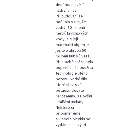
desátou největší
nádrží u nás.
Při budování se
počítalo s tím, že
zadrží 80 milionů
metrů krychlových
vody, ale její
maximální objem je
ještě o zhruba 50
milionů kubíků větší.
Při stavbě hráze byla
poprvé u nás použita
technologie litého
betonu. Vodní dílo,
které slaví své
pětaosmdesáté
narozeniny, se pyšní
i dalšími unikáty.
Některé si
připomeneme
a v sedle bicyklu se
vydáme i na výlet