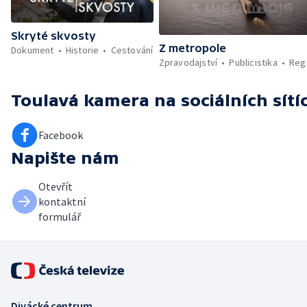
Skryté skvosty
Z metropole
Dokument
Historie
Cestování
Zpravodajství
Publicistika
Reg
Toulavá kamera
na sociálních sítí
Facebook
Napište nám
Otevřít
kontaktní
formulář
Divácké centrum