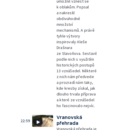
umožnil vznést se
k oblakům. Popsal
a nakreslil
obdivuhodné
množství
mechanismů. A právě
tyhle výtvory
inspirovaly Aleše
Drašnara
ze Slavoňova. Sestavil
podle nich s využitím
historických postupů
13 vznášedel. Některé
z nich nám předvede
a prozradí nám taky,
kde kresby získal, jak
dlouho trvala příprava
a které ze vznášedel
ho fascinovalo nejvíc.
Vranovská
22:59
přehrada
Vranovská přehrada je