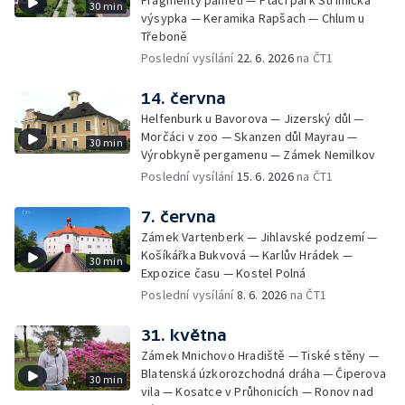
30 min
výsypka — Keramika Rapšach — Chlum u
Třeboně
Poslední vysílání
22. 6. 2026
na ČT1
14. června
Helfenburk u Bavorova — Jizerský důl —
Morčáci v zoo — Skanzen důl Mayrau —
30 min
Výrobkyně pergamenu — Zámek Nemilkov
Poslední vysílání
15. 6. 2026
na ČT1
7. června
Zámek Vartenberk — Jihlavské podzemí —
Košíkářka Bukvová — Karlův Hrádek —
30 min
Expozice času — Kostel Polná
Poslední vysílání
8. 6. 2026
na ČT1
31. května
Zámek Mnichovo Hradiště — Tiské stěny —
Blatenská úzkorozchodná dráha — Čiperova
30 min
vila — Kosatce v Průhonicích — Ronov nad