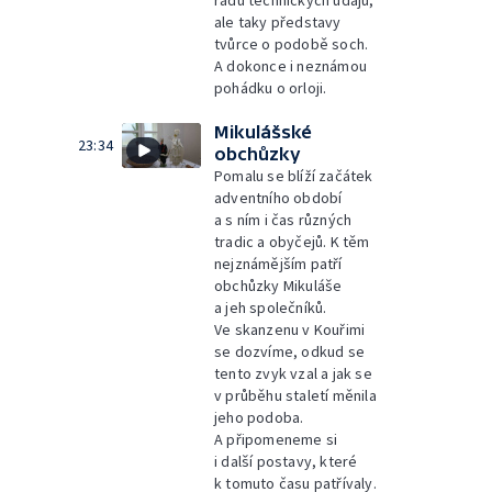
řadu technických údajů,
ale taky představy
tvůrce o podobě soch.
A dokonce i neznámou
pohádku o orloji.
Mikulášské
23:34
obchůzky
Pomalu se blíží začátek
adventního období
a s ním i čas různých
tradic a obyčejů. K těm
nejznámějším patří
obchůzky Mikuláše
a jeh společníků.
Ve skanzenu v Kouřimi
se dozvíme, odkud se
tento zvyk vzal a jak se
v průběhu staletí měnila
jeho podoba.
A připomeneme si
i další postavy, které
k tomuto času patřívaly.