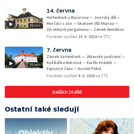
14. června
Helfenburk u Bavorova — Jizerský důl —
Morčáci v zoo — Skanzen důl Mayrau —
30 min
Výrobkyně pergamenu — Zámek Nemilkov
Poslední vysílání
15. 6. 2026
na ČT1
7. června
Zámek Vartenberk — Jihlavské podzemí —
Košíkářka Bukvová — Karlův Hrádek —
30 min
Expozice času — Kostel Polná
Poslední vysílání
8. 6. 2026
na ČT1
Dalších 10 dílů
Ostatní také sledují