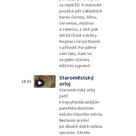
za nejtěžší. K malování
používá pět základních
barev-černou, bílou,
červenou, modrou
a zelenou, z nich pak
míchá různé odstíny.
Inspiraci čerpá hlavně
v přírodě. Poradíme
vám taky, kam se
za jejími výtvory
můžete vypravit.
Staroměstský
18:51
orloj
Staroměstský orloj
patří
k nejvyhledávanějším
pamětihodnostem
našeho hlavního města.
Nedávno prošel
po dlouhé době velkou
opravou. Zásahu