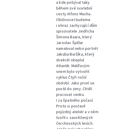
a kde pobýval taky
během své svatební
cesty Alfons Mucha.
Obdivovat budeme
i obraz zachycující dům
spisovatele Jindřicha
Šimona Baara, který
Jaroslav Špillar
namaloval nebo portrét
Jakuba Buršíka, který
dvakrát obeplul
Atlantik. Malířovým
snem bylo vytvořit
cyklus Čtyři roční
období. Jako první se
pustil do zimy. Chtěl
pracovat venku.
I za špatného počasí.
Proto si postavil
pojízdný ateliér a v něm
tvořil v zasněžených
čerchovských lesích.