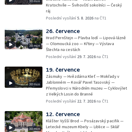
30 min
Kratochvíle — Švihovští sokolníci — Český
ráj
Poslední vysílání
5. 8. 2026
na ČT1
26. července
Hrad Pernštejn — Plavba lodí — Lipová-lázně
— Olomoucká zoo — Křtiny — Výstava
30 min
Šlechta na cestách
Poslední vysílání
29. 7. 2026
na ČT1
19. července
Zásmuky — Hvězdárna Kleť — Mokřady v
Jablonném — Kovář Pavel Tasovský —
30 min
Přemyslovci v Národním muzeu — Cyklovýlet
z Velkých Losin do Branné
Poslední vysílání
22. 7. 2026
na ČT1
12. července
Klášter Vyšší Brod — Posázavský pacifik —
Letecké muzeum Kbely — Liblice — Sklář
30 min