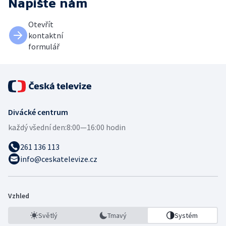
Napište nám
Otevřít
kontaktní
formulář
Divácké centrum
každý všední den:
8:00—16:00 hodin
261 136 113
info@ceskatelevize.cz
Vzhled
Světlý
Tmavý
Systém