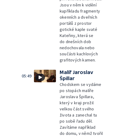
Jsou v něm k vidění
kupříkladu fragmenty
okenních a dveřních
portálů z prostor
gotické kaple svaté
Kateřiny, která se
do dnešních dob
nedochovala nebo
součásti kachlových
grafitových kamen.
Malíř Jaroslav
05:49
Špillar
Chodskem se vydáme
po stopách malíře
Jaroslava Špillara,
který v kraji prožil
velkou část svého
života a zanechal tu
po sobě řadu děl.
Zavítáme například
do domu, v němž tvořil