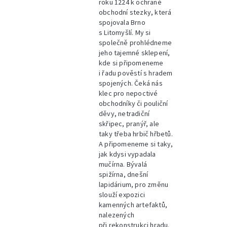
roku 1224 k ochraně
obchodní stezky, která
spojovala Brno
s Litomyšlí. My si
společně prohlédneme
jeho tajemné sklepení,
kde si připomeneme
i řadu pověstí s hradem
spojených. Čeká nás
klec pro nepoctivé
obchodníky či pouliční
děvy, netradiční
skřipec, pranýř, ale
taky třeba hrbič hřbetů.
A připomeneme si taky,
jak kdysi vypadala
mučírna. Bývalá
spižírna, dnešní
lapidárium, pro změnu
slouží expozici
kamenných artefaktů,
nalezených
při rekonstrukci hradu.