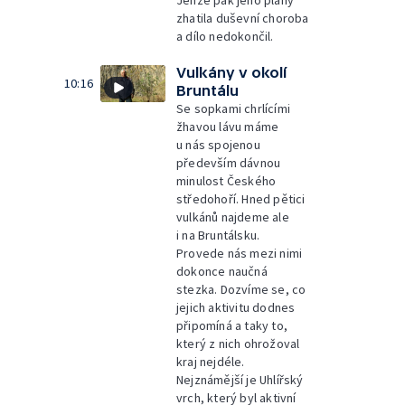
Jenže pak jeho plány
zhatila duševní choroba
a dílo nedokončil.
Vulkány v okolí
10:16
Bruntálu
Se sopkami chrlícími
žhavou lávu máme
u nás spojenou
především dávnou
minulost Českého
středohoří. Hned pětici
vulkánů najdeme ale
i na Bruntálsku.
Provede nás mezi nimi
dokonce naučná
stezka. Dozvíme se, co
jejich aktivitu dodnes
připomíná a taky to,
který z nich ohrožoval
kraj nejdéle.
Nejznámější je Uhlířský
vrch, který byl aktivní