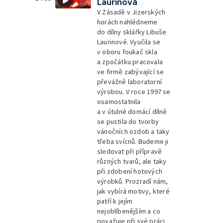
Laurinová
V Zásadě v Jizerských
horách nahlédneme
do dílny sklářky Libuše
Laurinové. Vyučila se
v oboru foukač skla
a zpočátku pracovala
ve firmě zabývající se
převážně laboratorní
výrobou. V roce 1997 se
osamostatnila
a v útulné domácí dílně
se pustila do tvorby
vánočních ozdob a taky
třeba svícnů. Budeme ji
sledovat při přípravě
různých tvarů, ale taky
při zdobení hotových
výrobků. Prozradí nám,
jak vybírá motivy, které
patří k jejím
nejoblíbenějším a co
považuje při své práci