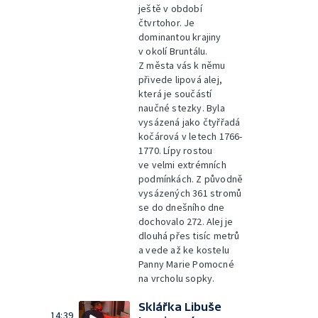
ještě v období
čtvrtohor. Je
dominantou krajiny
v okolí Bruntálu.
Z města vás k němu
přivede lipová alej,
která je součástí
naučné stezky. Byla
vysázená jako čtyřřadá
kočárová v letech 1766-
1770. Lípy rostou
ve velmi extrémních
podmínkách. Z původně
vysázených 361 stromů
se do dnešního dne
dochovalo 272. Alej je
dlouhá přes tisíc metrů
a vede až ke kostelu
Panny Marie Pomocné
na vrcholu sopky.
Sklářka Libuše
14:39