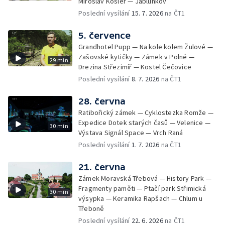
Miroslav Košler — Jablunkov
Poslední vysílání
15. 7. 2026
na ČT1
5. července
Grandhotel Pupp — Na kole kolem Žulové —
Zašovské kytičky — Zámek v Polné —
29 min
Drezina Střezimíř — Kostel Čečovice
Poslední vysílání
8. 7. 2026
na ČT1
28. června
Ratibořický zámek — Cyklostezka Romže —
Expedice Dotek starých časů — Velenice —
30 min
Výstava Signál Space — Vrch Raná
Poslední vysílání
1. 7. 2026
na ČT1
21. června
Zámek Moravská Třebová — History Park —
Fragmenty paměti — Ptačí park Střimická
30 min
výsypka — Keramika Rapšach — Chlum u
Třeboně
Poslední vysílání
22. 6. 2026
na ČT1