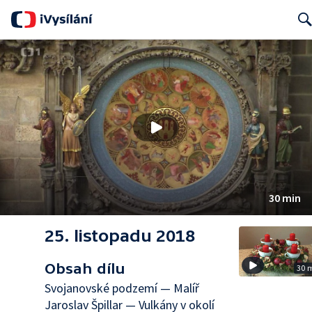
Searc
30 min
25. listopadu 2018
Obsah dílu
30 
Svojanovské podzemí — Malíř
Jaroslav Špillar — Vulkány v okolí