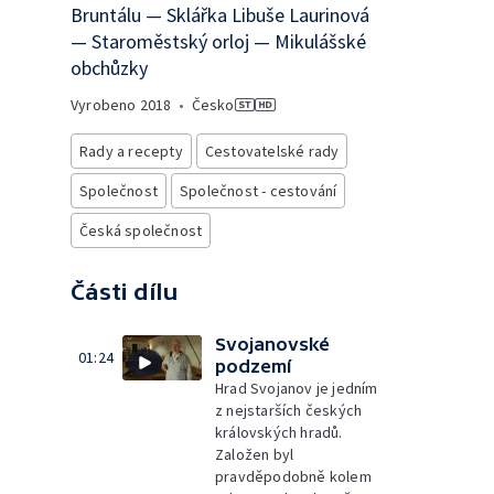
Bruntálu — Sklářka Libuše Laurinová
— Staroměstský orloj — Mikulášské
obchůzky
Vyrobeno
2018
•
Česko
Rady a recepty
Cestovatelské rady
Společnost
Společnost - cestování
Česká společnost
Části dílu
Svojanovské
01:24
podzemí
Hrad Svojanov je jedním
z nejstarších českých
královských hradů.
Založen byl
pravděpodobně kolem