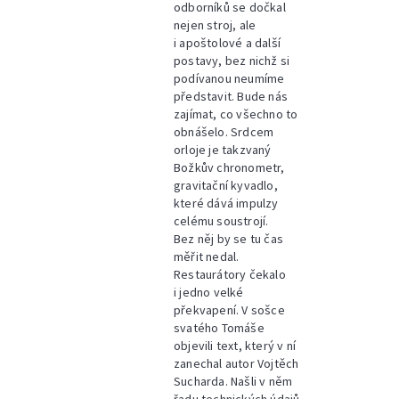
odborníků se dočkal
nejen stroj, ale
i apoštolové a další
postavy, bez nichž si
podívanou neumíme
představit. Bude nás
zajímat, co všechno to
obnášelo. Srdcem
orloje je takzvaný
Božkův chronometr,
gravitační kyvadlo,
které dává impulzy
celému soustrojí.
Bez něj by se tu čas
měřit nedal.
Restaurátory čekalo
i jedno velké
překvapení. V sošce
svatého Tomáše
objevili text, který v ní
zanechal autor Vojtěch
Sucharda. Našli v něm