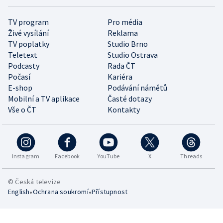
TV program
Pro média
Živé vysílání
Reklama
TV poplatky
Studio Brno
Teletext
Studio Ostrava
Podcasty
Rada ČT
Počasí
Kariéra
E-shop
Podávání námětů
Mobilní a TV aplikace
Časté dotazy
Vše o ČT
Kontakty
Instagram
Facebook
YouTube
X
Threads
© Česká televize
•
•
English
Ochrana soukromí
Přístupnost