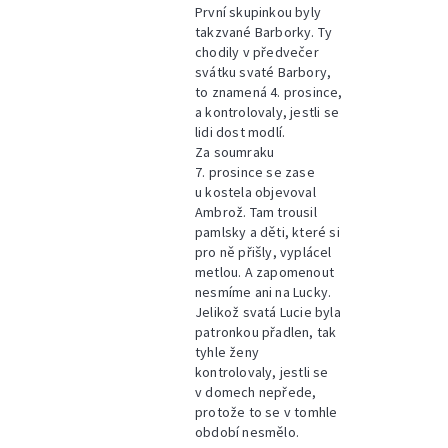
První skupinkou byly
takzvané Barborky. Ty
chodily v předvečer
svátku svaté Barbory,
to znamená 4. prosince,
a kontrolovaly, jestli se
lidi dost modlí.
Za soumraku
7. prosince se zase
u kostela objevoval
Ambrož. Tam trousil
pamlsky a děti, které si
pro ně přišly, vyplácel
metlou. A zapomenout
nesmíme ani na Lucky.
Jelikož svatá Lucie byla
patronkou přadlen, tak
tyhle ženy
kontrolovaly, jestli se
v domech nepřede,
protože to se v tomhle
období nesmělo.