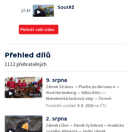
Soutěž
27:47
Přehrát celé video
Přehled dílů
1112 přehratelných
9. srpna
Zámek Stránov — Plavba po Berounce —
Hrad Hartenberg — Dělostřelci —
30 min
Mohelenská hadcová step — Černvír
Poslední vysílání
9. 8. 2026
na ČT1
2. srpna
Zámek Líšno — Parník Vyšehrad — Hradisko
svatého Klimenta — Vodní zámek