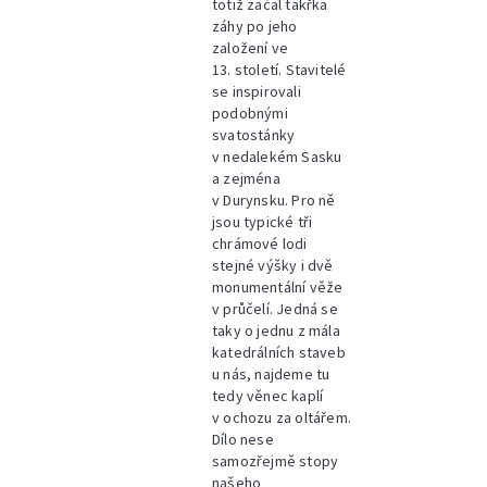
totiž začal takřka
záhy po jeho
založení ve
13. století. Stavitelé
se inspirovali
podobnými
svatostánky
v nedalekém Sasku
a zejména
v Durynsku. Pro ně
jsou typické tři
chrámové lodi
stejné výšky i dvě
monumentální věže
v průčelí. Jedná se
taky o jednu z mála
katedrálních staveb
u nás, najdeme tu
tedy věnec kaplí
v ochozu za oltářem.
Dílo nese
samozřejmě stopy
našeho