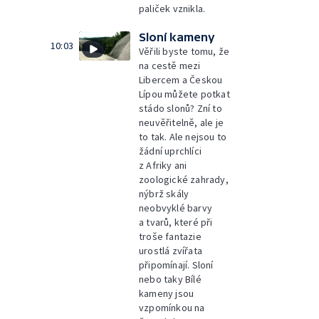
paliček vznikla.
Sloní kameny
10:03
Věřili byste tomu, že
na cestě mezi
Libercem a Českou
Lípou můžete potkat
stádo slonů? Zní to
neuvěřitelně, ale je
to tak. Ale nejsou to
žádní uprchlíci
z Afriky ani
zoologické zahrady,
nýbrž skály
neobvyklé barvy
a tvarů, které při
troše fantazie
urostlá zvířata
připomínají. Sloní
nebo taky Bílé
kameny jsou
vzpomínkou na