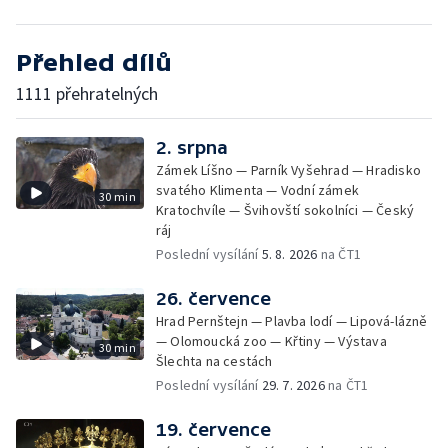
Přehled dílů
1111 přehratelných
2. srpna
Zámek Líšno — Parník Vyšehrad — Hradisko
svatého Klimenta — Vodní zámek
30 min
Kratochvíle — Švihovští sokolníci — Český
ráj
Poslední vysílání
5. 8. 2026
na ČT1
26. července
Hrad Pernštejn — Plavba lodí — Lipová-lázně
— Olomoucká zoo — Křtiny — Výstava
30 min
Šlechta na cestách
Poslední vysílání
29. 7. 2026
na ČT1
19. července