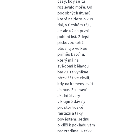
časy, kdy se tu
rozlévalo moře. Od
podobných útvarů,
které najdete o kus
dál, v Českém ráji,
se ale už na první
pohled liší. Zdejší
pískovec totiž
obsahuje velkou
příměs kaolínu,
který má na
svědomí bělavou
barvu. Ta vynikne
obzvlášť ve chvíli,
kdy na kameny svítí
slunce. Zajímavé
skalní útvary
v krajině dávaly
prostor lidské
fantazii a taky
pověstem. Jednu
o klíči k pokladu vám
prozradíme. A taky