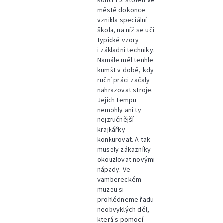
konci 19. století ve
městě dokonce
vznikla speciální
škola, na níž se učí
typické vzory
i základní techniky.
Namále měl tenhle
kumšt v době, kdy
ruční práci začaly
nahrazovat stroje.
Jejich tempu
nemohly ani ty
nejzručnější
krajkářky
konkurovat. A tak
musely zákazníky
okouzlovat novými
nápady. Ve
vambereckém
muzeu si
prohlédneme řadu
neobvyklých děl,
která s pomocí