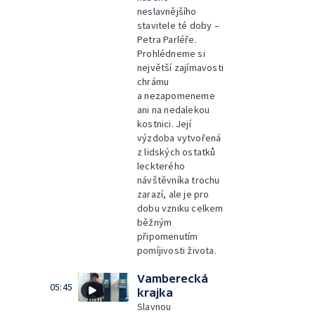
neslavnějšího
stavitele té doby –
Petra Parléře.
Prohlédneme si
největší zajímavosti
chrámu
a nezapomeneme
ani na nedalekou
kostnici. Její
výzdoba vytvořená
z lidských ostatků
leckterého
návštěvníka trochu
zarazí, ale je pro
dobu vzniku celkem
běžným
připomenutím
pomíjivosti života.
Vamberecká
05:45
krajka
Slavnou