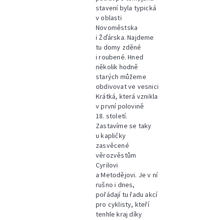
stavení byla typická
v oblasti
Novoměstska
i Žďárska. Najdeme
tu domy zděné
i roubené. Hned
několik hodně
starých můžeme
obdivovat ve vesnici
Krátká, která vznikla
v první polovině
18. století.
Zastavíme se taky
u kapličky
zasvěcené
věrozvěstům
Cyrilovi
a Metodějovi. Je v ní
rušno i dnes,
pořádají tu řadu akcí
pro cyklisty, kteří
tenhle kraj díky