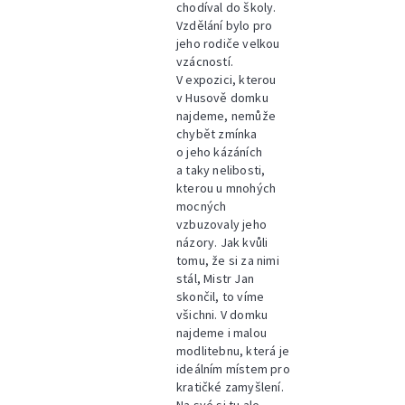
chodíval do školy.
Vzdělání bylo pro
jeho rodiče velkou
vzácností.
V expozici, kterou
v Husově domku
najdeme, nemůže
chybět zmínka
o jeho kázáních
a taky nelibosti,
kterou u mnohých
mocných
vzbuzovaly jeho
názory. Jak kvůli
tomu, že si za nimi
stál, Mistr Jan
skončil, to víme
všichni. V domku
najdeme i malou
modlitebnu, která je
ideálním místem pro
kratičké zamyšlení.