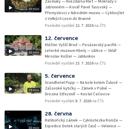
Zásmuky — Hvězdárna Kleť — Mokřady v
Jablonném — Kovář Pavel Tasovský —
30 min
Přemyslovci v Národním muzeu — Cyklovýlet
z Velkých Losin do Branné
Poslední vysílání
22. 7. 2026
na ČT1
12. července
Klášter Vyšší Brod — Posázavský pacifik —
Letecké muzeum Kbely — Liblice — Sklář
30 min
Miroslav Košler — Jablunkov
Poslední vysílání
15. 7. 2026
na ČT1
5. července
Grandhotel Pupp — Na kole kolem Žulové —
Zašovské kytičky — Zámek v Polné —
29 min
Drezina Střezimíř — Kostel Čečovice
Poslední vysílání
8. 7. 2026
na ČT1
28. června
Ratibořický zámek — Cyklostezka Romže —
Expedice Dotek starých časů — Velenice —
30 min