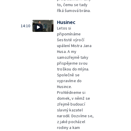
to, čemu se tady
říká šumová brána.
Husinec
14:10
Letos si
připomínáme
šestisté výročí
upálení Mistra Jana
Husa. A my
samozřejmě taky
přispějeme svou
troškou do mlýna.
Společně se
vypravíme do
Husince.
Prohlédneme si
domek, v němž se
zřejmě budoucí
slavný kazatel
narodil. Dozvíme se,
z jaké pocházel
rodiny a kam