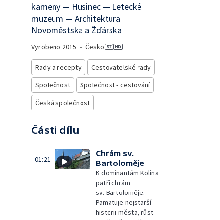
kameny — Husinec — Letecké
muzeum — Architektura
Novoměstska a Žďárska
Vyrobeno
2015
•
Česko
Rady a recepty
Cestovatelské rady
Společnost
Společnost - cestování
Česká společnost
Části dílu
Chrám sv.
01:21
Bartoloměje
K dominantám Kolína
patří chrám
sv. Bartoloměje.
Pamatuje nejstarší
historii města, růst