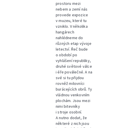
prostoru mezi
nebem a zemí nás
provede expozice
v muzeu, které tu
vzniklo. V několika
hangárech
nahlédneme do
různých etap vývoje
letectví. Řeč bude
o období po
vyhlášení republiky,
druhé světové válce
i éře poválečné. A na
své si tu přijdou
rovněž milovníci
burácejících obrů. Ty
vládnou venkovním
plochám. Jsou mezi
nimi bitevníky
i stroje osobní.
A nutno dodat, že
některé z nich jsou