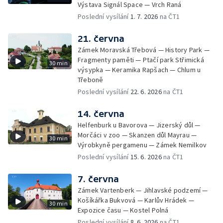
Výstava Signál Space — Vrch Raná
Poslední vysílání
1. 7. 2026
na ČT1
21. června
Zámek Moravská Třebová — History Park —
Fragmenty paměti — Ptačí park Střimická
30 min
výsypka — Keramika Rapšach — Chlum u
Třeboně
Poslední vysílání
22. 6. 2026
na ČT1
14. června
Helfenburk u Bavorova — Jizerský důl —
Morčáci v zoo — Skanzen důl Mayrau —
30 min
Výrobkyně pergamenu — Zámek Nemilkov
Poslední vysílání
15. 6. 2026
na ČT1
7. června
Zámek Vartenberk — Jihlavské podzemí —
Košíkářka Bukvová — Karlův Hrádek —
30 min
Expozice času — Kostel Polná
Poslední vysílání
8. 6. 2026
na ČT1