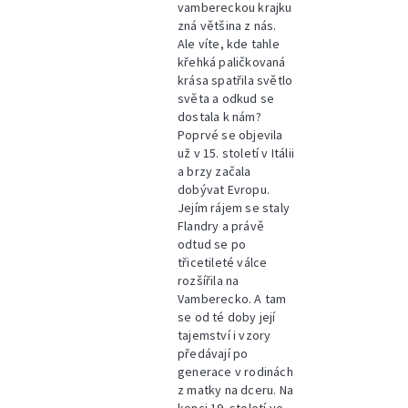
vambereckou krajku
zná většina z nás.
Ale víte, kde tahle
křehká paličkovaná
krása spatřila světlo
světa a odkud se
dostala k nám?
Poprvé se objevila
už v 15. století v Itálii
a brzy začala
dobývat Evropu.
Jejím rájem se staly
Flandry a právě
odtud se po
třicetileté válce
rozšířila na
Vamberecko. A tam
se od té doby její
tajemství i vzory
předávají po
generace v rodinách
z matky na dceru. Na