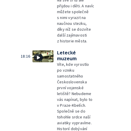
Na své si tu ale
přijdou i děti. A navíc
můžete společně
s nimi vyrazit na
naučnou stezku,
díky níž se dozvíte
další zajímavosti
z historie města.
Letecké
18:16
muzeum
Víte, kde vyrostlo
po vzniku
samostatného
Československa
první vojenské
letiště? Nebudeme
vás napínat, bylo to
v Praze-Kbelích.
Společně se do
tohohle srdce naší
aviatiky vypravíme.
Historií dobývání