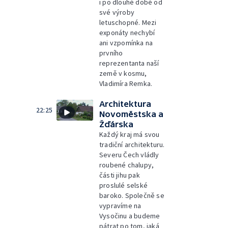
i po dlouhé době od
své výroby
letuschopné. Mezi
exponáty nechybí
ani vzpomínka na
prvního
reprezentanta naší
země v kosmu,
Vladimíra Remka.
Architektura
22:25
Novoměstska a
Žďárska
Každý kraj má svou
tradiční architekturu.
Severu Čech vládly
roubené chalupy,
části jihu pak
proslulé selské
baroko. Společně se
vypravíme na
Vysočinu a budeme
pátrat po tom, jaká