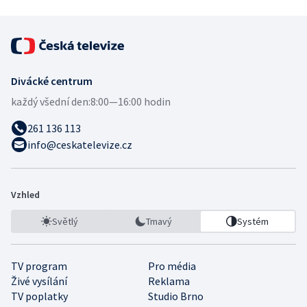
Divácké centrum
každý všední den:
8:00—16:00 hodin
261 136 113
info@ceskatelevize.cz
Vzhled
Světlý
Tmavý
Systém
TV program
Pro média
Živé vysílání
Reklama
TV poplatky
Studio Brno