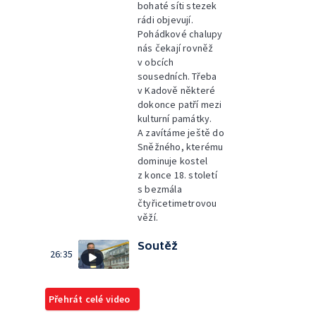
bohaté síti stezek
rádi objevují.
Pohádkové chalupy
nás čekají rovněž
v obcích
sousedních. Třeba
v Kadově některé
dokonce patří mezi
kulturní památky.
A zavítáme ještě do
Sněžného, kterému
dominuje kostel
z konce 18. století
s bezmála
čtyřicetimetrovou
věží.
Soutěž
26:35
Přehrát celé video