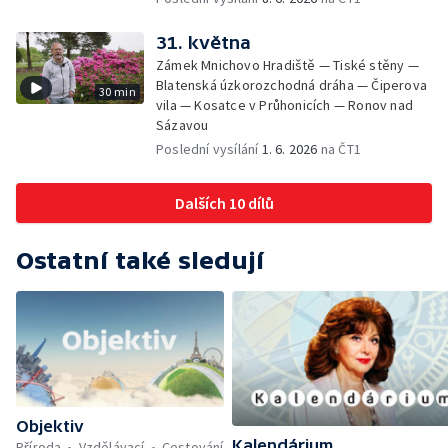
31. května
Zámek Mnichovo Hradiště — Tiské stěny —
Blatenská úzkorozchodná dráha — Čiperova
30 min
vila — Kosatce v Průhonicích — Ronov nad
Sázavou
Poslední vysílání
1. 6. 2026
na ČT1
Dalších 10 dílů
Ostatní také sledují
Objektiv
Kalendárium
Příroda
Vzdělávací
Cestování