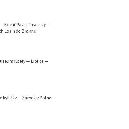
— Kovář Pavel Tasovský —
ch Losin do Branné
muzeum Kbely — Liblice —
é kytičky — Zámek v Polné —