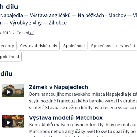
h dílu
Napajedla — Výstava angličáků — Na běžkách - Machov — Ví
 — Výrobky z vlny — Žihobce
o
2013
•
Česko
recepty
Cestovatelské rady
Společnost
Společnost - cestování
společnost
 dílu
Zámek v Napajedlech
Dominantou jihomoravského města Napajedla je z
stylu pozdně francouzského baroka vyrostl v druhé 
století. Stavba se dvěma křídly byla řešena vskutku
Výstava modelů Matchbox
Kdo z kluků malých i dávno odrostlých by neznal au
Matchbox neboli angličáky. Světlo světa spatřily po