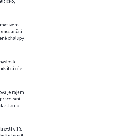
autíčko,
d masivem
renesanční
ené chalupy.
ůmyslová
ikátní cíle
va je rájem
zpracování.
ila starou
 stál v 18.
kolí skoupil