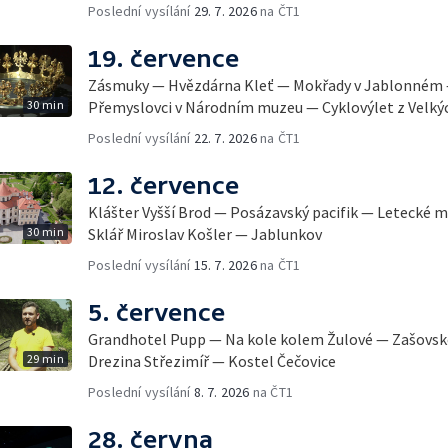
Poslední vysílání
29. 7. 2026
na ČT1
19. července
Zásmuky — Hvězdárna Kleť — Mokřady v Jablonném 
30 min
Přemyslovci v Národním muzeu — Cyklovýlet z Velký
Poslední vysílání
22. 7. 2026
na ČT1
12. července
Klášter Vyšší Brod — Posázavský pacifik — Letecké 
30 min
Sklář Miroslav Košler — Jablunkov
Poslední vysílání
15. 7. 2026
na ČT1
5. července
Grandhotel Pupp — Na kole kolem Žulové — Zašovsk
29 min
Drezina Střezimíř — Kostel Čečovice
Poslední vysílání
8. 7. 2026
na ČT1
28. června