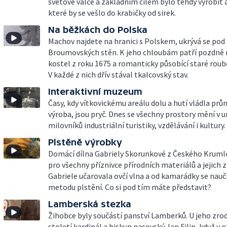
světové válce a základním cílem bylo tehdy vyrobit 
které by se vešlo do krabičky od sirek.
Na běžkách do Polska
Machov najdete na hranici s Polskem, ukrývá se po
Broumovských stěn. K jeho chloubám patří pozdně 
kostel z roku 1675 a romanticky působící staré roub
V každé z nich dřív stával tkalcovský stav.
Interaktivní muzeum
Časy, kdy vítkovickému areálu dolu a hutí vládla pr
výroba, jsou pryč. Dnes se všechny prostory mění v un
milovníků industriální turistiky, vzdělávání i kultury.
Plstěně výrobky
Domácí dílna Gabriely Skorunkové z Českého Krumlo
pro všechny příznivce přírodních materiálů a jejich 
Gabriele učarovala ovčí vlna a od kamarádky se nauč
metodu plstění. Co si pod tím máte představit?
Lamberská stezka
Žihobce byly součástí panství Lamberků. U jeho zrodu
století kardinál a biskup pasovský Jan Filip, když v o