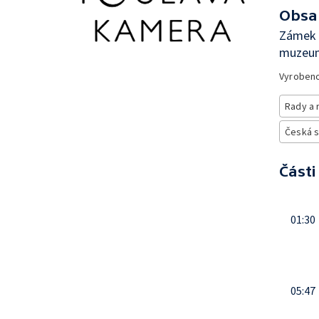
Obsa
Zámek 
muzeum
Vyroben
Rady a 
Česká 
Části
01:30
05:47