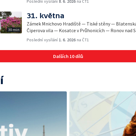
Poslední vysílání
8. 6. 2026
na ČT1
31. května
Zámek Mnichovo Hradiště — Tiské stěny — Blatensk
30 min
Čiperova vila — Kosatce v Průhonicích — Ronov nad 
Poslední vysílání
1. 6. 2026
na ČT1
Dalších 10 dílů
í