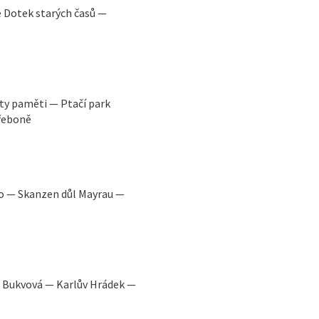
 Dotek starých časů —
y paměti — Ptačí park
řeboně
oo — Skanzen důl Mayrau —
 Bukvová — Karlův Hrádek —