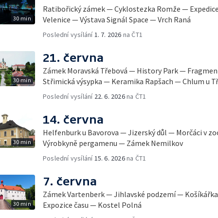
Ratibořický zámek — Cyklostezka Romže — Expedice
30 min
Velenice — Výstava Signál Space — Vrch Raná
Poslední vysílání
1. 7. 2026
na ČT1
21. června
Zámek Moravská Třebová — History Park — Fragment
30 min
Střimická výsypka — Keramika Rapšach — Chlum u T
Poslední vysílání
22. 6. 2026
na ČT1
14. června
Helfenburk u Bavorova — Jizerský důl — Morčáci v z
30 min
Výrobkyně pergamenu — Zámek Nemilkov
Poslední vysílání
15. 6. 2026
na ČT1
7. června
Zámek Vartenberk — Jihlavské podzemí — Košíkářka
30 min
Expozice času — Kostel Polná