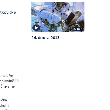
tkovické
29 min
24. února 2013
ámek. Ve
polovině 18.
 důmyslně.
tíčka
 druhé