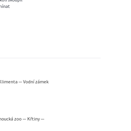
omínat
 Klimenta — Vodní zámek
moucká zoo — Křtiny —