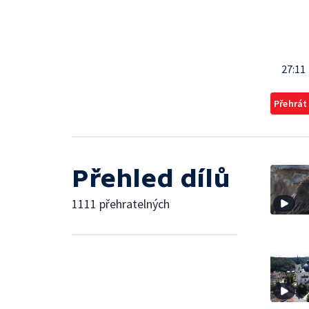
27:11
Přehrát
Přehled dílů
1111 přehratelných