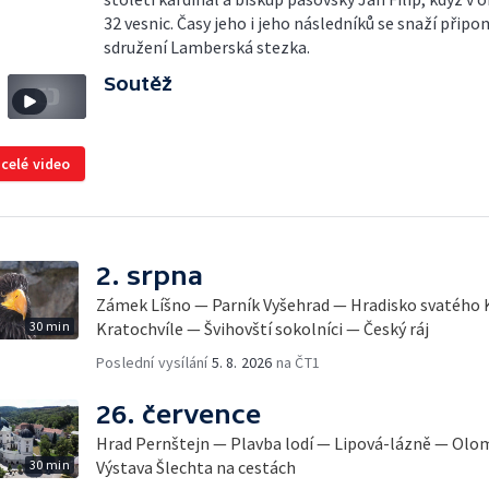
32 vesnic. Časy jeho i jeho následníků se snaží přip
sdružení Lamberská stezka.
Soutěž
 celé video
2. srpna
Zámek Líšno — Parník Vyšehrad — Hradisko svatého
30 min
Kratochvíle — Švihovští sokolníci — Český ráj
Poslední vysílání
5. 8. 2026
na ČT1
26. července
Hrad Pernštejn — Plavba lodí — Lipová-lázně — Olo
30 min
Výstava Šlechta na cestách