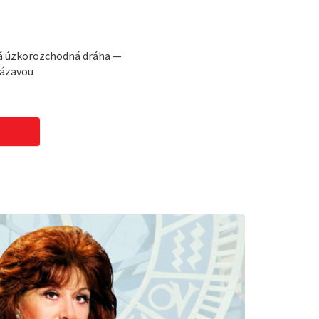
á úzkorozchodná dráha —
Sázavou