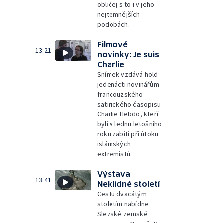
obličej s to i v jeho
nejtemnějších
podobách.
Filmové
13:21
novinky: Je suis
Charlie
Snímek vzdává hold
jedenácti novinářům
francouzského
satirického časopisu
Charlie Hebdo, kteří
byli v lednu letošního
roku zabiti při útoku
islámských
extremistů.
Výstava
13:41
Neklidné století
Cestu dvacátým
stoletím nabídne
Slezské zemské