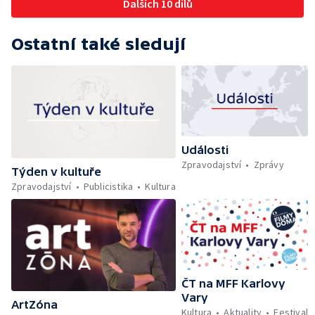
Dalších 10 dílů
Ostatní také sledují
Události
Zpravodajství
Zprávy
Týden v kultuře
Zpravodajství
Publicistika
Kultura
ČT na MFF Karlovy
Vary
ArtZóna
Kultura
Aktuality
Festival