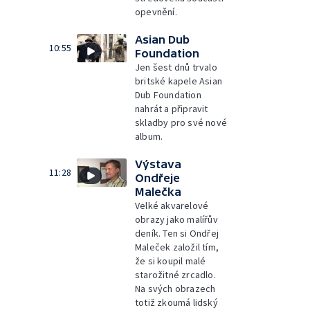
opevnění.
Asian Dub
10:55
Foundation
Jen šest dnů trvalo
britské kapele Asian
Dub Foundation
nahrát a připravit
skladby pro své nové
album.
Výstava
11:28
Ondřeje
Malečka
Velké akvarelové
obrazy jako malířův
deník. Ten si Ondřej
Maleček založil tím,
že si koupil malé
starožitné zrcadlo.
Na svých obrazech
totiž zkoumá lidský