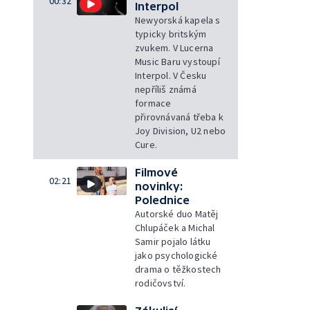
00:32
Interpol
Newyorská kapela s
typicky britským
zvukem. V Lucerna
Music Baru vystoupí
Interpol. V Česku
nepříliš známá
formace
přirovnávaná třeba k
Joy Division, U2 nebo
Cure.
Filmové
02:21
novinky:
Polednice
Autorské duo Matěj
Chlupáček a Michal
Samir pojalo látku
jako psychologické
drama o těžkostech
rodičovství.