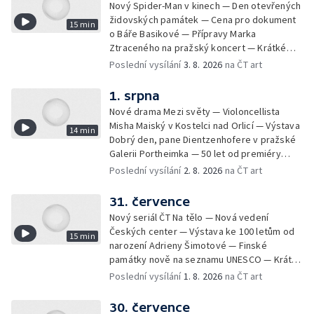
Nový Spider-Man v kinech — Den otevřených
židovských památek — Cena pro dokument
15 min
o Báře Basikové — Přípravy Marka
Ztraceného na pražský koncert — Krátké
zprávy z kultury — Nález historických
Poslední vysílání
3. 8. 2026
na ČT art
bronzových nástrojů
1. srpna
Nové drama Mezi světy — Violoncellista
Misha Maiský v Kostelci nad Orlicí — Výstava
14 min
Dobrý den, pane Dientzenhofere v pražské
Galerii Portheimka — 50 let od premiéry
filmu Na samotě u lesa — Krátké zprávy z
Poslední vysílání
2. 8. 2026
na ČT art
kultury — Nominace na hudební ceny
Mercury
31. července
Nový seriál ČT Na tělo — Nová vedení
Českých center — Výstava ke 100 letům od
15 min
narození Adrieny Šimotové — Finské
památky nově na seznamu UNESCO — Krátké
zprávy z kultury — Začíná Jiráskův Hronov —
Poslední vysílání
1. 8. 2026
na ČT art
Kulturní tipy
30. července