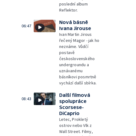
poslední album
Reflektor.
Nová básně
06:47
Ivana Jirouse
Ivan Martin Jirous
řečený Magor - jak ho
neznáme. Vůdčí
postavě
československého
undergroundu a
uznávanému
básníkovi posmrtně
vychází další sbírka.
Další filmová
08:43
spolupráce
Scorsese-
DiCaprio
Letec, Prokletý
ostrov nebo Vlk z
Wall Street. Filmy,