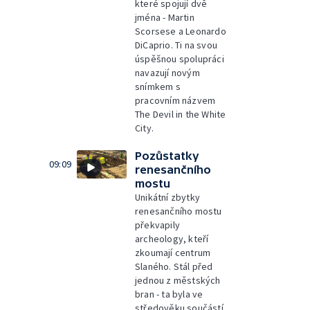
které spojují dvě
jména - Martin
Scorsese a Leonardo
DiCaprio. Ti na svou
úspěšnou spolupráci
navazují novým
snímkem s
pracovním názvem
The Devil in the White
City.
Pozůstatky
09:09
renesančního
mostu
Unikátní zbytky
renesančního mostu
překvapily
archeology, kteří
zkoumají centrum
Slaného. Stál před
jednou z městských
bran - ta byla ve
středověku součástí