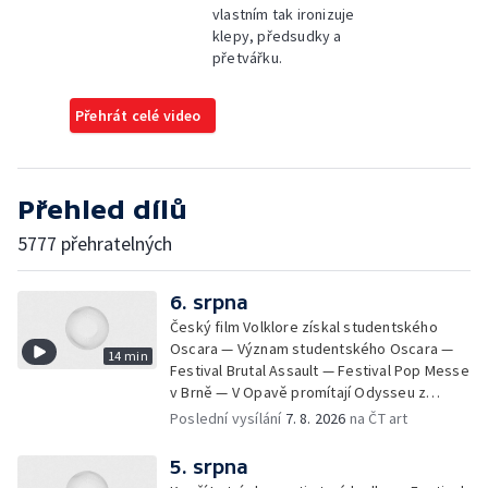
vlastním tak ironizuje
klepy, předsudky a
přetvářku.
Přehrát celé video
Přehled dílů
5777 přehratelných
6. srpna
Český film Volklore získal studentského
Oscara — Význam studentského Oscara —
14 min
Festival Brutal Assault — Festival Pop Messe
v Brně — V Opavě promítají Odysseu z
filmového pásu
Poslední vysílání
7. 8. 2026
na ČT art
5. srpna