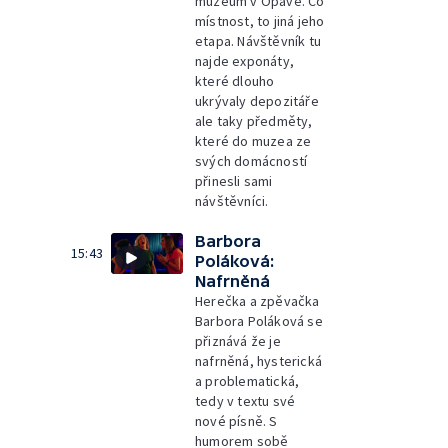
muzeum v Opavě. Co
místnost, to jiná jeho
etapa. Návštěvník tu
najde exponáty,
které dlouho
ukrývaly depozitáře
ale taky předměty,
které do muzea ze
svých domácností
přinesli sami
návštěvníci.
Barbora
15:43
Poláková:
Nafrněná
Herečka a zpěvačka
Barbora Poláková se
přiznává že je
nafrněná, hysterická
a problematická,
tedy v textu své
nové písně. S
humorem sobě