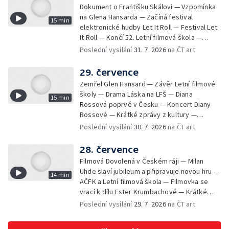
Dokument o Františku Skálovi — Vzpomínka
na Glena Hansarda — Začíná festival
15 min
elektronické hudby Let It Roll — Festival Let
It Roll — Končí 52. Letní filmová škola —
Krátké zprávy z kultury — Rekonstrukce
Poslední vysílání
31. 7. 2026
na ČT art
varhan v kostele Panny Marie Sněžné
29. července
Zemřel Glen Hansard — Závěr Letní filmové
školy — Drama Láska na LFŠ — Diana
15 min
Rossová poprvé v Česku — Koncert Diany
Rossové — Krátké zprávy z kultury —
Výstavy o proměnách Prahy — Zahajení
Poslední vysílání
30. 7. 2026
na ČT art
Litomyšl Festu
28. července
Filmová Dovolená v Českém ráji — Milan
Uhde slaví jubileum a připravuje novou hru —
14 min
AČFK a Letní filmová škola — Filmovka se
vrací k dílu Ester Krumbachové — Krátké
zprávy z kultury — Antonín Střížek namaloval
Poslední vysílání
29. 7. 2026
na ČT art
Svět od vedle