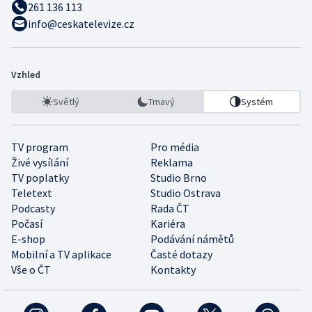
261 136 113
info@ceskatelevize.cz
Vzhled
Světlý
Tmavý
Systém
TV program
Pro média
Živé vysílání
Reklama
TV poplatky
Studio Brno
Teletext
Studio Ostrava
Podcasty
Rada ČT
Počasí
Kariéra
E-shop
Podávání námětů
Mobilní a TV aplikace
Časté dotazy
Vše o ČT
Kontakty