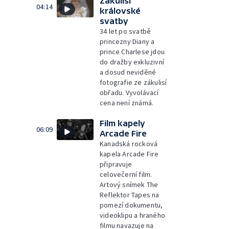
Zákulisí
04:14
královské
svatby
34 let po svatbě
princezny Diany a
prince Charlese jdou
do dražby exkluzivní
a dosud neviděné
fotografie ze zákulisí
obřadu. Vyvolávací
cena není známá.
Film kapely
06:09
Arcade Fire
Kanadská rocková
kapela Arcade Fire
připravuje
celovečerní film.
Artový snímek The
Reflektor Tapes na
pomezí dokumentu,
videoklipu a hraného
filmu navazuje na