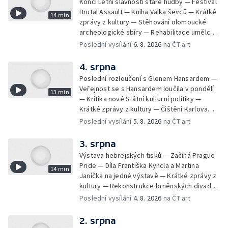
Končí Letní slavnosti staré hudby — Festival
Brutal Assault — Kniha Válka ševců — Krátké
14 min
zprávy z kultury — Stěhování olomoucké
archeologické sbíry — Rehabilitace umělce
Milana Knížáka — Trailer na film Osamělý vlk
Poslední vysílání
6. 8. 2026
na ČT art
— Rošíření videohry Mafia: Domovina
4. srpna
Poslední rozloučení s Glenem Hansardem —
Veřejnost se s Hansardem loučila v pondělí
13 min
— Kritika nové Státní kulturní politiky —
Krátké zprávy z kultury — Čištění Karlova
mostu — Archeologický výzkum na
Poslední vysílání
5. 8. 2026
na ČT art
Znojemsku — Natáčení vánoční pohádky pro
neslyšící
3. srpna
Výstava hebrejských tisků — Začíná Prague
Pride — Díla Františka Kyncla a Martina
14 min
Janíčka na jedné výstavě — Krátké zprávy z
kultury — Rekonstrukce brněnských divadel
— Budoucnost Knihovny Václava Havla —
Poslední vysílání
4. 8. 2026
na ČT art
Nové album projektu Aplaus pro dva —
Kulturní tipy
2. srpna