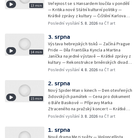
Veřejnost se s Hansardem loučila v pondělí
13 min
— Kritika nové Státní kulturní politiky —
Krátké zprávy z kultury — Čištění Karlova
mostu — Archeologický výzkum na
Poslední vysílání
5. 8. 2026
na ČT art
Znojemsku — Natáčení vánoční pohádky pro
neslyšící
3. srpna
Výstava hebrejských tisků — Začíná Prague
Pride — Díla Františka Kyncla a Martina
14 min
Janíčka na jedné výstavě — Krátké zprávy z
kultury — Rekonstrukce brněnských divadel
— Budoucnost Knihovny Václava Havla —
Poslední vysílání
4. 8. 2026
na ČT art
Nové album projektu Aplaus pro dva —
Kulturní tipy
2. srpna
Nový Spider-Man v kinech — Den otevřených
židovských památek — Cena pro dokument
15 min
o Báře Basikové — Přípravy Marka
Ztraceného na pražský koncert — Krátké
zprávy z kultury — Nález historických
Poslední vysílání
3. 8. 2026
na ČT art
bronzových nástrojů
1. srpna
Nové drama Mezi světy — Violoncellista