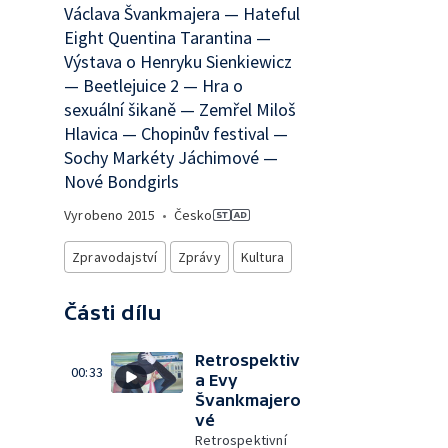
Václava Švankmajera — Hateful
Eight Quentina Tarantina —
Výstava o Henryku Sienkiewicz
— Beetlejuice 2 — Hra o
sexuální šikaně — Zemřel Miloš
Hlavica — Chopinův festival —
Sochy Markéty Jáchimové —
Nové Bondgirls
Vyrobeno
2015
•
Česko
Zpravodajství
Zprávy
Kultura
Části dílu
Retrospektiv
00:33
a Evy
Švankmajero
vé
Retrospektivní