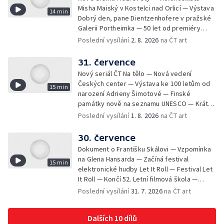
Misha Maiský v Kostelci nad Orlicí — Výstava
14 min
Dobrý den, pane Dientzenhofere v pražské
Galerii Portheimka — 50 let od premiéry
filmu Na samotě u lesa — Krátké zprávy z
Poslední vysílání
2. 8. 2026
na ČT art
kultury — Nominace na hudební ceny
Mercury
31. července
Nový seriál ČT Na tělo — Nová vedení
Českých center — Výstava ke 100 letům od
15 min
narození Adrieny Šimotové — Finské
památky nově na seznamu UNESCO — Krátké
zprávy z kultury — Začíná Jiráskův Hronov —
Poslední vysílání
1. 8. 2026
na ČT art
Kulturní tipy
30. července
Dokument o Františku Skálovi — Vzpomínka
na Glena Hansarda — Začíná festival
15 min
elektronické hudby Let It Roll — Festival Let
It Roll — Končí 52. Letní filmová škola —
Krátké zprávy z kultury — Rekonstrukce
Poslední vysílání
31. 7. 2026
na ČT art
varhan v kostele Panny Marie Sněžné
Dalších 10 dílů