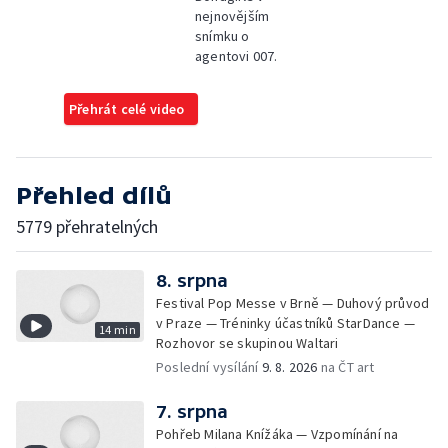
nejnovějším
snímku o
agentovi 007.
Přehrát celé video
Přehled dílů
5779 přehratelných
8. srpna
Festival Pop Messe v Brně — Duhový průvod
v Praze — Tréninky účastníků StarDance —
14 min
Rozhovor se skupinou Waltari
Poslední vysílání
9. 8. 2026
na ČT art
7. srpna
Pohřeb Milana Knížáka — Vzpomínání na