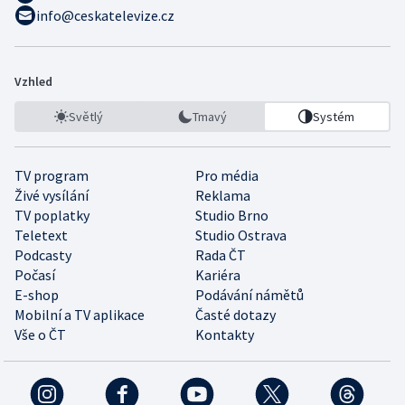
info@ceskatelevize.cz
Vzhled
Světlý
Tmavý
Systém
TV program
Pro média
Živé vysílání
Reklama
TV poplatky
Studio Brno
Teletext
Studio Ostrava
Podcasty
Rada ČT
Počasí
Kariéra
E-shop
Podávání námětů
Mobilní a TV aplikace
Časté dotazy
Vše o ČT
Kontakty