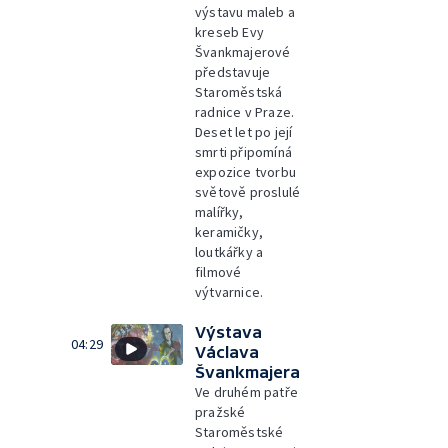
výstavu maleb a
kreseb Evy
Švankmajerové
představuje
Staroměstská
radnice v Praze.
Deset let po její
smrti připomíná
expozice tvorbu
světově proslulé
malířky,
keramičky,
loutkářky a
filmové
výtvarnice.
Výstava
04:29
Václava
Švankmajera
Ve druhém patře
pražské
Staroměstské