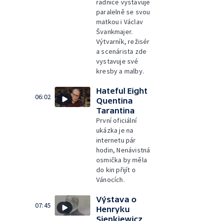
radnice vystavuje
paralelně se svou
matkou i Václav
Švankmajer.
Výtvarník, režisér
a scenárista zde
vystavuje své
kresby a malby.
Hateful Eight
06:02
Quentina
Tarantina
První oficiální
ukázka je na
internetu pár
hodin, Nenávistná
osmička by měla
do kin přijít o
Vánocích.
Výstava o
07:45
Henryku
Sienkiewicz