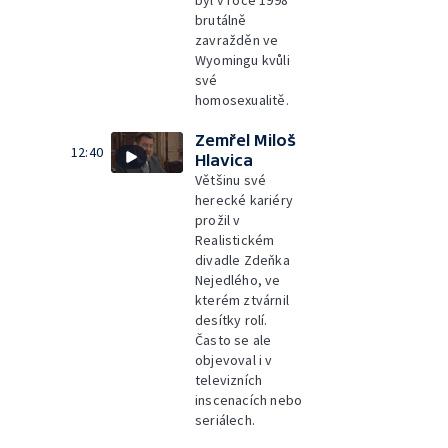
byl v roce 1998
brutálně
zavražděn ve
Wyomingu kvůli
své
homosexualitě.
Zemřel Miloš
12:40
Hlavica
Většinu své
herecké kariéry
prožil v
Realistickém
divadle Zdeňka
Nejedlého, ve
kterém ztvárnil
desítky rolí.
Často se ale
objevoval i v
televizních
inscenacích nebo
seriálech.