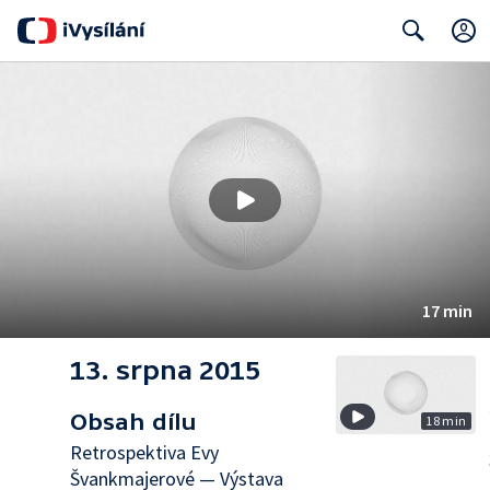
Search
17 min
13. srpna 2015
Obsah dílu
18 min
Retrospektiva Evy
Švankmajerové — Výstava