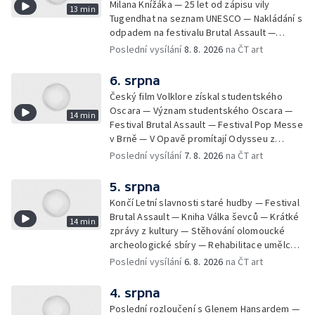
Milana Knížáka — 25 let od zápisu vily
13 min
Tugendhat na seznam UNESCO — Nakládání s
odpadem na festivalu Brutal Assault —
Koncert Marka Ztraceného na Letenské pláni
Poslední vysílání
8. 8. 2026
na ČT art
6. srpna
Český film Volklore získal studentského
Oscara — Význam studentského Oscara —
14 min
Festival Brutal Assault — Festival Pop Messe
v Brně — V Opavě promítají Odysseu z
filmového pásu
Poslední vysílání
7. 8. 2026
na ČT art
5. srpna
Končí Letní slavnosti staré hudby — Festival
Brutal Assault — Kniha Válka ševců — Krátké
14 min
zprávy z kultury — Stěhování olomoucké
archeologické sbíry — Rehabilitace umělce
Milana Knížáka — Trailer na film Osamělý vlk
Poslední vysílání
6. 8. 2026
na ČT art
— Rošíření videohry Mafia: Domovina
4. srpna
Poslední rozloučení s Glenem Hansardem —