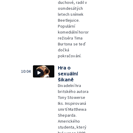
duchové, radil v
osmdesátých
letech snímek
Beetlejuice.
Populární
komediální horor
režiséra Tima
Burtona se teď
dočká
pokračování.
Hra o
10:04
sexuální
šikaně
Divadelní hra
britského autora
Tony Stowerse
Iks. Inspirovaná
smrtí Matthewa
Sheparda.
Amerického
studenta, který