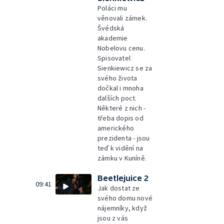
Poláci mu
věnovali zámek.
Švédská
akademie
Nobelovu cenu.
Spisovatel
Sienkiewicz se za
svého života
dočkal i mnoha
dalších poct.
Některé z nich -
třeba dopis od
amerického
prezidenta - jsou
teď k vidění na
zámku v Kuníně.
Beetlejuice 2
09:41
Jak dostat ze
svého domu nové
nájemníky, když
jsou z vás