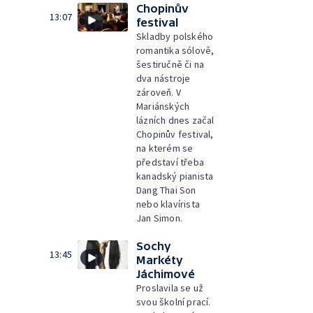
Chopinův
13:07
festival
Skladby polského
romantika sólově,
šestiručně či na
dva nástroje
zároveň. V
Mariánských
lázních dnes začal
Chopinův festival,
na kterém se
představí třeba
kanadský pianista
Dang Thai Son
nebo klavírista
Jan Simon.
Sochy
13:45
Markéty
Jáchimové
Proslavila se už
svou školní prací.