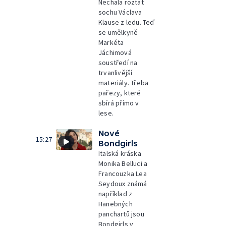
Nechala roztát
sochu Václava
Klause z ledu. Teď
se umělkyně
Markéta
Jáchimová
soustředí na
trvanlivější
materiály. Třeba
pařezy, které
sbírá přímo v
lese.
Nové
15:27
Bondgirls
Italská kráska
Monika Belluci a
Francouzka Lea
Seydoux známá
například z
Hanebných
panchartů jsou
Bondgirls v