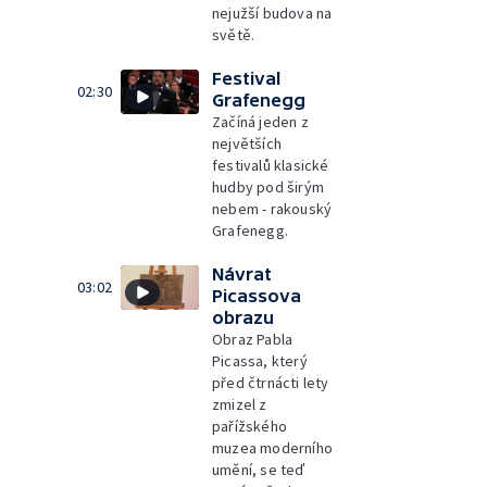
nejužší budova na
světě.
Festival
02:30
Grafenegg
Začíná jeden z
největších
festivalů klasické
hudby pod širým
nebem - rakouský
Grafenegg.
Návrat
03:02
Picassova
obrazu
Obraz Pabla
Picassa, který
před čtrnácti lety
zmizel z
pařížského
muzea moderního
umění, se teď