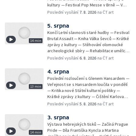
kultury — Festival Pop Messe v Brně — V
Opavě promítají Odysseu z filmového pásu
Poslední vysílání
7. 8. 2026
na ČT art
5. srpna
Končí Letní slavnosti staré hudby — Festival
Brutal Assault — Kniha Válka ševců — Krátké
14 min
zprávy z kultury — Stěhování olomoucké
archeologické sbíry — Rehabilitace umělce
Milana Knížáka — Trailer na film Osamělý vlk
Poslední vysílání
6. 8. 2026
na ČT art
— Rošíření videohry Mafia: Domovina
4. srpna
Poslední rozloučení s Glenem Hansardem —
Veřejnost se s Hansardem loučila v pondělí
13 min
— Kritika nové Státní kulturní politiky —
Krátké zprávy z kultury — Čištění Karlova
mostu — Archeologický výzkum na
Poslední vysílání
5. 8. 2026
na ČT art
Znojemsku — Natáčení vánoční pohádky pro
neslyšící
3. srpna
Výstava hebrejských tisků — Začíná Prague
Pride — Díla Františka Kyncla a Martina
14 min