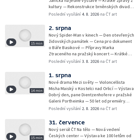
Janíčka na jedné výstavě — Krátké zprávy z
kultury — Rekonstrukce brněnských divadel
— Budoucnost Knihovny Václava Havla —
Poslední vysílání
4. 8. 2026
na ČT art
Nové album projektu Aplaus pro dva —
Kulturní tipy
2. srpna
Nový Spider-Man v kinech — Den otevřených
židovských památek — Cena pro dokument
15 min
o Báře Basikové — Přípravy Marka
Ztraceného na pražský koncert — Krátké
zprávy z kultury — Nález historických
Poslední vysílání
3. 8. 2026
na ČT art
bronzových nástrojů
1. srpna
Nové drama Mezi světy — Violoncellista
Misha Maiský v Kostelci nad Orlicí — Výstava
14 min
Dobrý den, pane Dientzenhofere v pražské
Galerii Portheimka — 50 let od premiéry
filmu Na samotě u lesa — Krátké zprávy z
Poslední vysílání
2. 8. 2026
na ČT art
kultury — Nominace na hudební ceny
Mercury
31. července
Nový seriál ČT Na tělo — Nová vedení
Českých center — Výstava ke 100 letům od
15 min