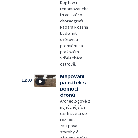
Dogtown
renomovaného
izraelského
choreografa
Nadara Rosana
bude mít
světovou
premiéru na
pražském
Střeleckém
ostrově.
Mapování
12:09
památek s
pomocí
dronů
Archeologové z
nejrůznějších
částí světa se
rozhodli
zmapovat
starobylé