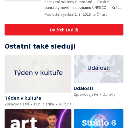
narození Adrieny Šimotové — Finské
památky nově na seznamu UNESCO — Krátké
zprávy z kultury — Začíná Jiráskův Hronov —
Poslední vysílání
1. 8. 2026
na ČT art
Kulturní tipy
Dalších 10 dílů
Ostatní také sledují
Události
Zpravodajství
Zprávy
Týden v kultuře
Zpravodajství
Publicistika
Kultura