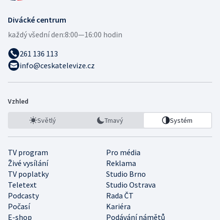
Divácké centrum
každý všední den:
8:00—16:00 hodin
261 136 113
info@ceskatelevize.cz
Vzhled
Světlý
Tmavý
Systém
TV program
Pro média
Živé vysílání
Reklama
TV poplatky
Studio Brno
Teletext
Studio Ostrava
Podcasty
Rada ČT
Počasí
Kariéra
E-shop
Podávání námětů