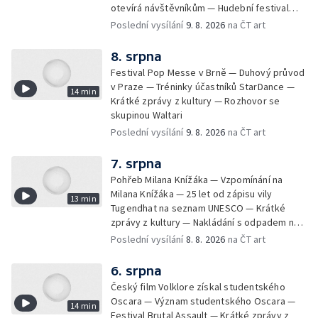
otevírá návštěvníkům — Hudební festival
Vyrij u Kyjeva — Fat Dog na Pop Messe
Poslední vysílání
9. 8. 2026
na ČT art
8. srpna
Festival Pop Messe v Brně — Duhový průvod
v Praze — Tréninky účastníků StarDance —
14 min
Krátké zprávy z kultury — Rozhovor se
skupinou Waltari
Poslední vysílání
9. 8. 2026
na ČT art
7. srpna
Pohřeb Milana Knížáka — Vzpomínání na
Milana Knížáka — 25 let od zápisu vily
13 min
Tugendhat na seznam UNESCO — Krátké
zprávy z kultury — Nakládání s odpadem na
festivalu Brutal Assault — Koncert Marka
Poslední vysílání
8. 8. 2026
na ČT art
Ztraceného na Letenské pláni
6. srpna
Český film Volklore získal studentského
Oscara — Význam studentského Oscara —
14 min
Festival Brutal Assault — Krátké zprávy z