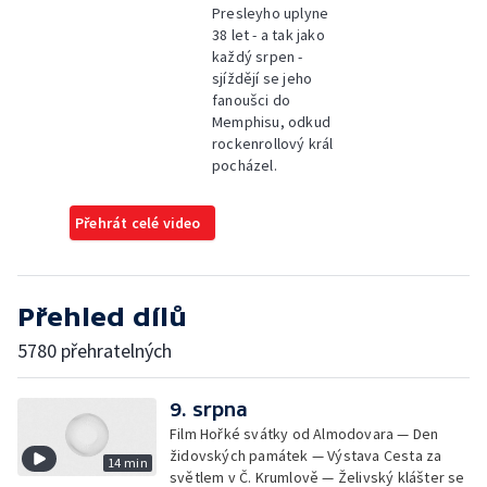
Presleyho uplyne
38 let - a tak jako
každý srpen -
sjíždějí se jeho
fanoušci do
Memphisu, odkud
rockenrollový král
pocházel.
Přehrát celé video
Přehled dílů
5780 přehratelných
9. srpna
Film Hořké svátky od Almodovara — Den
židovských památek — Výstava Cesta za
14 min
světlem v Č. Krumlově — Želivský klášter se