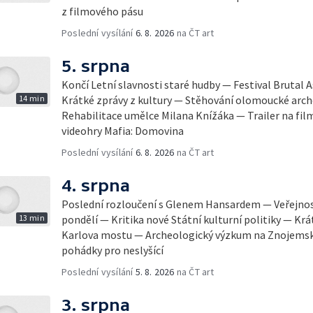
z filmového pásu
Poslední vysílání
6. 8. 2026
na ČT art
5. srpna
Končí Letní slavnosti staré hudby — Festival Brutal 
14 min
Krátké zprávy z kultury — Stěhování olomoucké arch
Rehabilitace umělce Milana Knížáka — Trailer na fil
videohry Mafia: Domovina
Poslední vysílání
6. 8. 2026
na ČT art
4. srpna
Poslední rozloučení s Glenem Hansardem — Veřejnost
13 min
pondělí — Kritika nové Státní kulturní politiky — Krá
Karlova mostu — Archeologický výzkum na Znojemsk
pohádky pro neslyšící
Poslední vysílání
5. 8. 2026
na ČT art
3. srpna