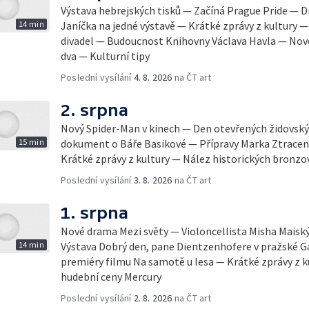
Výstava hebrejských tisků — Začíná Prague Pride — Dí
14 min
Janíčka na jedné výstavě — Krátké zprávy z kultury
divadel — Budoucnost Knihovny Václava Havla — Nov
dva — Kulturní tipy
Poslední vysílání
4. 8. 2026
na ČT art
2. srpna
Nový Spider-Man v kinech — Den otevřených židovsk
15 min
dokument o Báře Basikové — Přípravy Marka Ztracen
Krátké zprávy z kultury — Nález historických bronzo
Poslední vysílání
3. 8. 2026
na ČT art
1. srpna
Nové drama Mezi světy — Violoncellista Misha Maiský 
14 min
Výstava Dobrý den, pane Dientzenhofere v pražské Ga
premiéry filmu Na samotě u lesa — Krátké zprávy z 
hudební ceny Mercury
Poslední vysílání
2. 8. 2026
na ČT art