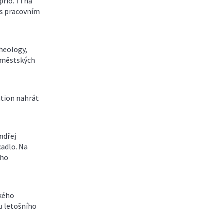
rio. Ti na
 s pracovním
heology,
z městských
ation nahrát
ndřej
cadlo. Na
eho
kého
nu letošního