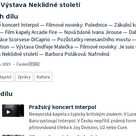
Výstava Neklidné století
h dílu
 koncert Interpol — Filmové novinky: Polednice — Zákulisí k
— Film kapely Arcade Fire — Nová básně Ivana Jirouse — Dal
ráce Scorsese-DiCaprio — Pozůstatky renesančního mostu —
ion — Výstava Ondřeje Malečka — Filmové novinky: Je suis 
 Neklidné století — Barbora Poláková: Nafrněná
o
2015
•
Česko
ajství
Zprávy
Kultura
 dílu
Pražský koncert Interpol
Newyorská kapela s typicky britským zvukem. V Luc
Baru vystoupí Interpol. V Česku nepříliš známá for
přirovnávaná třeba k Joy Division, U2 nebo Cure.