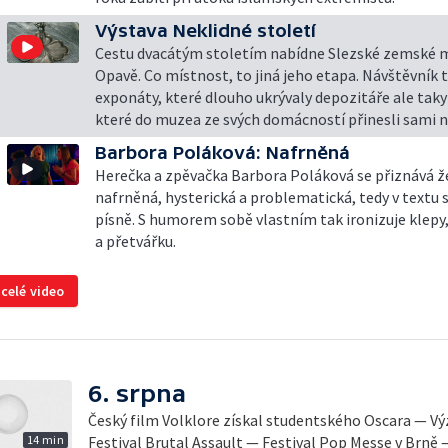
Výstava Neklidné století
Cestu dvacátým stoletím nabídne Slezské zemské
Opavě. Co místnost, to jiná jeho etapa. Návštěvník 
exponáty, které dlouho ukrývaly depozitáře ale tak
které do muzea ze svých domácností přinesli sami n
Barbora Poláková: Nafrněná
Herečka a zpěvačka Barbora Poláková se přiznává že
nafrněná, hysterická a problematická, tedy v textu 
písně. S humorem sobě vlastním tak ironizuje klepy
a přetvářku.
 celé video
6. srpna
Český film Volklore získal studentského Oscara — 
14 min
Festival Brutal Assault — Festival Pop Messe v Brně