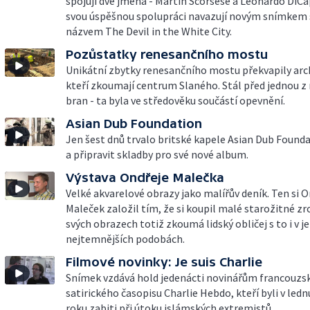
spojují dvě jména - Martin Scorsese a Leonardo DiCap
svou úspěšnou spolupráci navazují novým snímkem
názvem The Devil in the White City.
Pozůstatky renesančního mostu
Unikátní zbytky renesančního mostu překvapily arc
kteří zkoumají centrum Slaného. Stál před jednou 
bran - ta byla ve středověku součástí opevnění.
Asian Dub Foundation
Jen šest dnů trvalo britské kapele Asian Dub Found
a připravit skladby pro své nové album.
Výstava Ondřeje Malečka
Velké akvarelové obrazy jako malířův deník. Ten si O
Maleček založil tím, že si koupil malé starožitné zr
svých obrazech totiž zkoumá lidský obličej s to i v j
nejtemnějších podobách.
Filmové novinky: Je suis Charlie
Snímek vzdává hold jedenácti novinářům francouzs
satirického časopisu Charlie Hebdo, kteří byli v led
roku zabiti při útoku islámských extremistů.