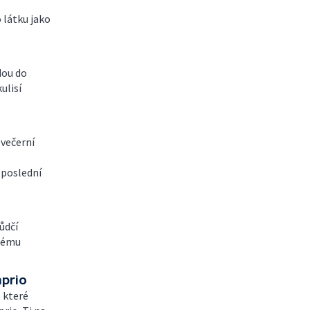
 látku jako
dou do
ulisí
ovečerní
 poslední
ůdčí
nému
aprio
, které