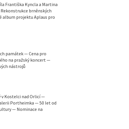
la Františka Kyncla a Martina
 — Rekonstrukce brněnských
é album projektu Aplaus pro
ých památek — Cena pro
ého na pražský koncert —
vých nástrojů
v Kostelci nad Orlicí —
lerii Portheimka — 50 let od
kultury — Nominace na