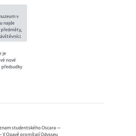
 muzeum v
tu najde
y předměty,
ávštěvníci.
 je
své nové
, předsudky
Význam studentského Oscara —
 — V Opavě promítají Odysseu