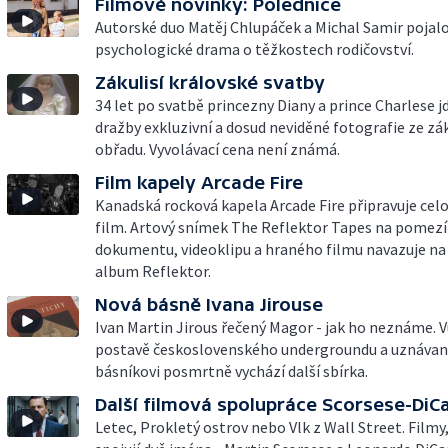
Filmové novinky: Polednice
Autorské duo Matěj Chlupáček a Michal Samir pojalo
psychologické drama o těžkostech rodičovství.
Zákulisí královské svatby
34 let po svatbě princezny Diany a prince Charlese j
dražby exkluzivní a dosud neviděné fotografie ze zák
obřadu. Vyvolávací cena není známá.
Film kapely Arcade Fire
Kanadská rocková kapela Arcade Fire připravuje cel
film. Artový snímek The Reflektor Tapes na pomezí
dokumentu, videoklipu a hraného filmu navazuje na
album Reflektor.
Nová básně Ivana Jirouse
Ivan Martin Jirous řečený Magor - jak ho neznáme. V
postavě československého undergroundu a uznáva
básníkovi posmrtně vychází další sbírka.
Další filmová spolupráce Scorsese-DiC
Letec, Prokletý ostrov nebo Vlk z Wall Street. Filmy