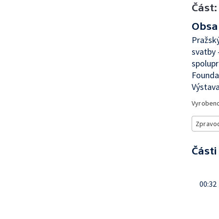
Část:
Obsa
Pražský
svatby 
spolup
Foundat
Výstava
Vyroben
Zpravod
Části
00:32