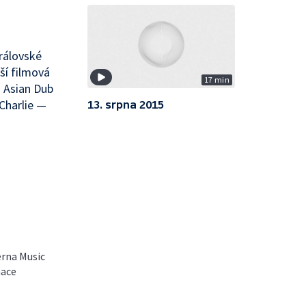
rálovské
ší filmová
17 min
 Asian Dub
Charlie —
13. srpna 2015
erna Music
mace