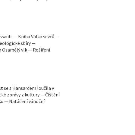
Assault — Kniha Válka ševců —
eologické sbíry —
m Osamělý vlk — Rošíření
 se s Hansardem loučila v
tké zprávy z kultury — Čištění
u — Natáčení vánoční