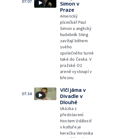
07:07
Simon v
Praze
Americký
písničkář Paul
Simon a anglický
hudebník Sting
zavítají během
svého
společného turné
také do Česka. V
pražské O2
areně vystoupí v
březnu.
Vlčí jáma v
07:34
Divadle v
Dlouhé
Ukázka z
představení.
Hostem Událostí
v kultuře je
herečka Veronika