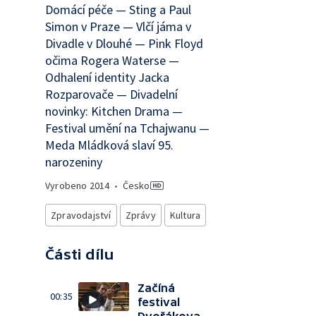
Domácí péče — Sting a Paul
Simon v Praze — Vlčí jáma v
Divadle v Dlouhé — Pink Floyd
očima Rogera Waterse —
Odhalení identity Jacka
Rozparovače — Divadelní
novinky: Kitchen Drama —
Festival umění na Tchajwanu —
Meda Mládková slaví 95.
narozeniny
Vyrobeno
2014
•
Česko
Zpravodajství
Zprávy
Kultura
Části dílu
Začíná
00:35
festival