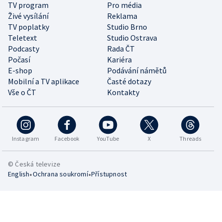
TV program
Pro média
Živé vysílání
Reklama
TV poplatky
Studio Brno
Teletext
Studio Ostrava
Podcasty
Rada ČT
Počasí
Kariéra
E-shop
Podávání námětů
Mobilní a TV aplikace
Časté dotazy
Vše o ČT
Kontakty
Instagram
Facebook
YouTube
X
Threads
© Česká televize
•
•
English
Ochrana soukromí
Přístupnost