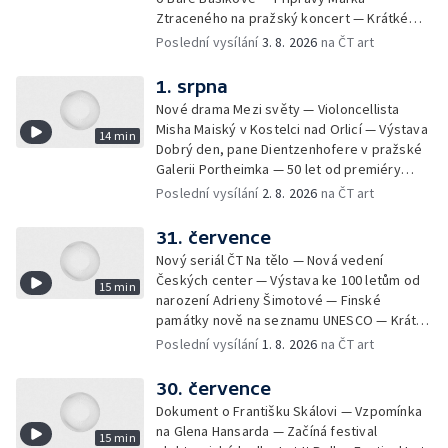
Ztraceného na pražský koncert — Krátké
zprávy z kultury — Nález historických
Poslední vysílání
3. 8. 2026
na ČT art
bronzových nástrojů
1. srpna
Nové drama Mezi světy — Violoncellista
Misha Maiský v Kostelci nad Orlicí — Výstava
14 min
Dobrý den, pane Dientzenhofere v pražské
Galerii Portheimka — 50 let od premiéry
filmu Na samotě u lesa — Krátké zprávy z
Poslední vysílání
2. 8. 2026
na ČT art
kultury — Nominace na hudební ceny
Mercury
31. července
Nový seriál ČT Na tělo — Nová vedení
Českých center — Výstava ke 100 letům od
15 min
narození Adrieny Šimotové — Finské
památky nově na seznamu UNESCO — Krátké
zprávy z kultury — Začíná Jiráskův Hronov —
Poslední vysílání
1. 8. 2026
na ČT art
Kulturní tipy
30. července
Dokument o Františku Skálovi — Vzpomínka
na Glena Hansarda — Začíná festival
15 min