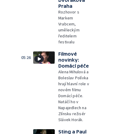
Dvořákova
Praha
Rozhovor s
Markem
Vrabcem,
uměleckým
ředitelem
festivalu
Filmové
05:26
novinky:
Domácí péče
Alena Mihulová a
Boleslav Polívka
hrají hlavní role v
novém filmu
Domácí péče.
Natáčí ho v
Napajedlech na
Zlínsku režisér
Slávek Horák.
Sting a Paul