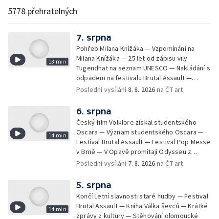
5778 přehratelných
7. srpna
Pohřeb Milana Knížáka — Vzpomínání na
Milana Knížáka — 25 let od zápisu vily
13 min
Tugendhat na seznam UNESCO — Nakládání s
odpadem na festivalu Brutal Assault —
Koncert Marka Ztraceného na Letenské pláni
Poslední vysílání
8. 8. 2026
na ČT art
6. srpna
Český film Volklore získal studentského
Oscara — Význam studentského Oscara —
14 min
Festival Brutal Assault — Festival Pop Messe
v Brně — V Opavě promítají Odysseu z
filmového pásu
Poslední vysílání
7. 8. 2026
na ČT art
5. srpna
Končí Letní slavnosti staré hudby — Festival
Brutal Assault — Kniha Válka ševců — Krátké
14 min
zprávy z kultury — Stěhování olomoucké