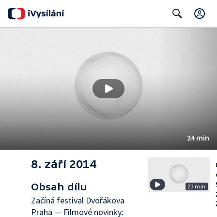
C
Search
24 min
8. září 2014
Obsah dílu
23 min
Začíná festival Dvořákova
Praha — Filmové novinky: