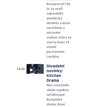
Rozparovač? Na
to se snaží
odpovědět
amatérský
detektiv a autor
nové knihy o
sériovém
vrahovi, který se
stal na konci 19.
století
postrachem
Londýna.
Divadelní
14:03
novinky:
Kitchen
Drama
Mezi smažením
cibule vypukne
nefalšované
kuchyňské
drama. Nové