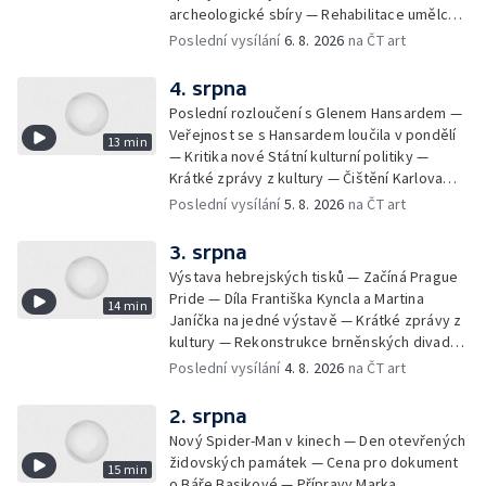
archeologické sbíry — Rehabilitace umělce
Milana Knížáka — Trailer na film Osamělý vlk
Poslední vysílání
6. 8. 2026
na ČT art
— Rošíření videohry Mafia: Domovina
4. srpna
Poslední rozloučení s Glenem Hansardem —
Veřejnost se s Hansardem loučila v pondělí
13 min
— Kritika nové Státní kulturní politiky —
Krátké zprávy z kultury — Čištění Karlova
mostu — Archeologický výzkum na
Poslední vysílání
5. 8. 2026
na ČT art
Znojemsku — Natáčení vánoční pohádky pro
neslyšící
3. srpna
Výstava hebrejských tisků — Začíná Prague
Pride — Díla Františka Kyncla a Martina
14 min
Janíčka na jedné výstavě — Krátké zprávy z
kultury — Rekonstrukce brněnských divadel
— Budoucnost Knihovny Václava Havla —
Poslední vysílání
4. 8. 2026
na ČT art
Nové album projektu Aplaus pro dva —
Kulturní tipy
2. srpna
Nový Spider-Man v kinech — Den otevřených
židovských památek — Cena pro dokument
15 min
o Báře Basikové — Přípravy Marka