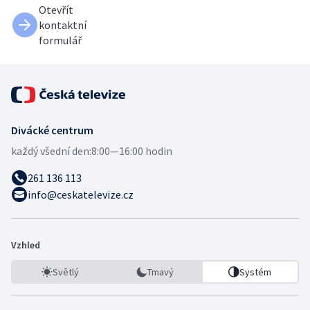
Otevřít
kontaktní
formulář
Divácké centrum
každý všední den:
8:00—16:00 hodin
261 136 113
info@ceskatelevize.cz
Vzhled
Světlý
Tmavý
Systém