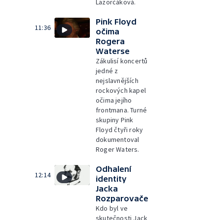
Lazorčáková.
Pink Floyd
11:36
očima
Rogera
Waterse
Zákulisí koncertů
jedné z
nejslavnějších
rockových kapel
očima jejího
frontmana. Turné
skupiny Pink
Floyd čtyři roky
dokumentoval
Roger Waters.
Odhalení
12:14
identity
Jacka
Rozparovače
Kdo byl ve
skutečnosti Jack