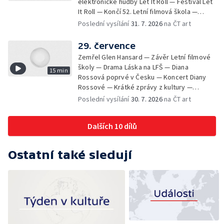
elektronické hudby Let It Roll — Festival Let
It Roll — Končí 52. Letní filmová škola —
Krátké zprávy z kultury — Rekonstrukce
Poslední vysílání
31. 7. 2026
na ČT art
varhan v kostele Panny Marie Sněžné
29. července
Zemřel Glen Hansard — Závěr Letní filmové
školy — Drama Láska na LFŠ — Diana
15 min
Rossová poprvé v Česku — Koncert Diany
Rossové — Krátké zprávy z kultury —
Výstavy o proměnách Prahy — Zahajení
Poslední vysílání
30. 7. 2026
na ČT art
Litomyšl Festu
Dalších 10 dílů
Ostatní také sledují