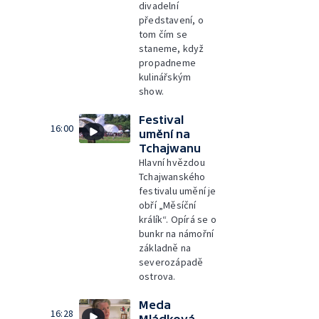
divadelní
představení, o
tom čím se
staneme, když
propadneme
kulinářským
show.
Festival
16:00
umění na
Tchajwanu
Hlavní hvězdou
Tchajwanského
festivalu umění je
obří „Měsíční
králík“. Opírá se o
bunkr na námořní
základně na
severozápadě
ostrova.
Meda
16:28