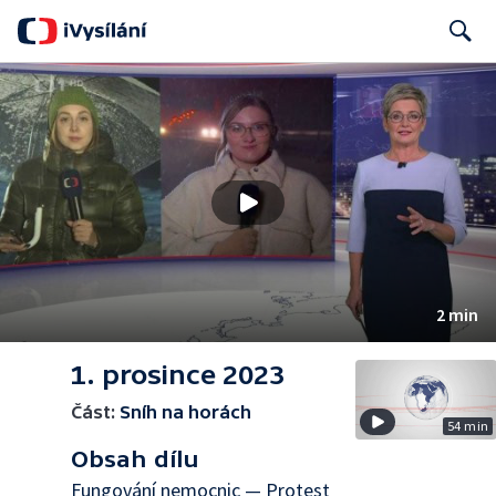
Search
2 min
1. prosince 2023
Část:
Sníh na horách
54 min
Obsah dílu
Fungování nemocnic — Protest