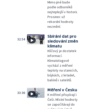
Mimo jiné bude
podle odborníků
nejteplejší v historii.
Prosinec už
rekordní hodnoty
nezmění.
Sbírání dat pro
32:54
sledování změn
klimatu
Klíčový je dostatek
informací.
Klimatologové
vychází z měření
teploty na stanicích,
bójkách, z letadel,
balónů i satelitů.
Měření v Česku
33:36
K měření přispívají i
Češi. Místní hodnoty
se započítávají do