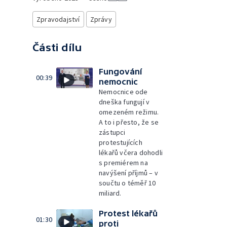
Zpravodajství
Zprávy
Části dílu
Fungování
00:39
nemocnic
Nemocnice ode
dneška fungují v
omezeném režimu.
A to i přesto, že se
zástupci
protestujících
lékařů včera dohodli
s premiérem na
navýšení příjmů – v
součtu o téměř 10
miliard.
Protest lékařů
01:30
proti