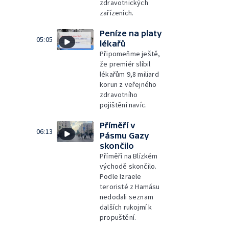
zdravotnických
zařízeních.
Peníze na platy
05:05
lékařů
Připomeňme ještě,
že premiér slíbil
lékařům 9,8 miliard
korun z veřejného
zdravotního
pojištění navíc.
Příměří v
06:13
Pásmu Gazy
skončilo
Příměří na Blízkém
východě skončilo.
Podle Izraele
teroristé z Hamásu
nedodali seznam
dalších rukojmí k
propuštění.