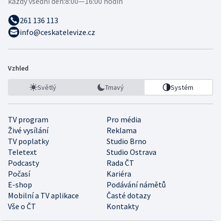
každý všední den:
8:00—16:00 hodin
261 136 113
info@ceskatelevize.cz
Vzhled
Světlý
Tmavý
Systém
TV program
Pro média
Živé vysílání
Reklama
TV poplatky
Studio Brno
Teletext
Studio Ostrava
Podcasty
Rada ČT
Počasí
Kariéra
E-shop
Podávání námětů
Mobilní a TV aplikace
Časté dotazy
Vše o ČT
Kontakty