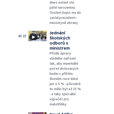
dnes oslavil sto
páté narozeniny.
Osobní dopis mu do
zaslal prezident i
ministryně obrany.
Jednání
45:25
školských
odborů s
ministrem
Příslib úpravy
vládního nařízení
tak, aby maximální
počet dotovaných
hodin v příštím
školním roce klesl
jen o 5 % - původně
to mělo být až 15 %
- a taky speciální
výpočet pro
malotřídky.