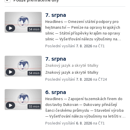
7. srpna
Headlines — Omezení státní podpory pro
hejtmanství — Peníze na opravy krajských
54 min
silnic — Státní příspěvky krajům na opravy
silnic — Vyšetřování nálezu výbušniny na
letišti v Lipsku — Pasové kontroly spojů mezi
Poslední vysílání
7. 8. 2026
na ČT1
Španělskem a Itálii — Demolice vyhořelé
budovy ve Zlíně — Pohřeb Milana Knížáka —
7. srpna
Obvinění v kauze Správy železnic — Tržby
Znakový jazyk a skryté titulky
ve službách vzrostly — Další útoku
Znakový jazyk a skryté titulky
54 min
ukrajinských dronů na sklady v Rusku —
Poslední vysílání
7. 8. 2026
na ČT24
Exhumace těl obětí volyňských masakrů —
Financování zařízení pro pomoc dětem —
Vodní elektrárny kvůli suchu omezují provoz
6. srpna
— 25 let od zápisu vily Tugendhat na seznam
Headlines — Zapojení tuzemskách firem do
UNESCO — Pokuta pro společnost Meta —
dostavby Dukovan — Dukovany přinášejí
55 min
Oběti po střelbě na škole v Thajsku —
šanci českému průmyslu — Stavební výroba
Technologie pomáhají s péčí o seniory —
— Vyšetřování nálezu výbušniny na letišti v
Útok nožem v Tanvaldu — Výměna řidičských
Lipsku — Bourání torza vyhořelé budovy ve
Poslední vysílání
6. 8. 2026
na ČT1
průkazů — Demolice vyhořelé výškové
Zlíně — Kritické sucho v Evropě —