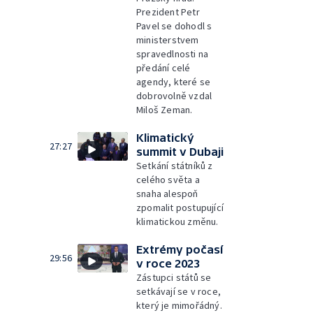
Prezident Petr
Pavel se dohodl s
ministerstvem
spravedlnosti na
předání celé
agendy, které se
dobrovolně vzdal
Miloš Zeman.
Klimatický
27:27
summit v Dubaji
Setkání státníků z
celého světa a
snaha alespoň
zpomalit postupující
klimatickou změnu.
Extrémy počasí
29:56
v roce 2023
Zástupci států se
setkávají se v roce,
který je mimořádný.