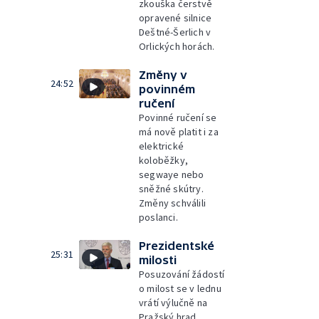
zkouška čerstvě
opravené silnice
Deštné-Šerlich v
Orlických horách.
Změny v
24:52
povinném
ručení
Povinné ručení se
má nově platit i za
elektrické
koloběžky,
segwaye nebo
sněžné skútry.
Změny schválili
poslanci.
Prezidentské
25:31
milosti
Posuzování žádostí
o milost se v lednu
vrátí výlučně na
Pražský hrad.