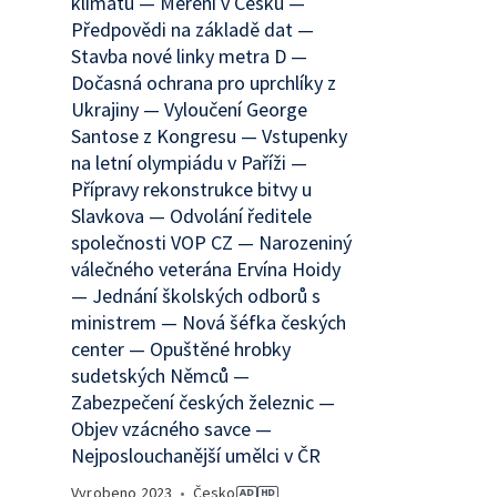
klimatu — Měření v Česku —
Předpovědi na základě dat —
Stavba nové linky metra D —
Dočasná ochrana pro uprchlíky z
Ukrajiny — Vyloučení George
Santose z Kongresu — Vstupenky
na letní olympiádu v Paříži —
Přípravy rekonstrukce bitvy u
Slavkova — Odvolání ředitele
společnosti VOP CZ — Narozeniný
válečného veterána Ervína Hoidy
— Jednání školských odborů s
ministrem — Nová šéfka českých
center — Opuštěné hrobky
sudetských Němců —
Zabezpečení českých železnic —
Objev vzácného savce —
Nejposlouchanější umělci v ČR
Vyrobeno
2023
•
Česko