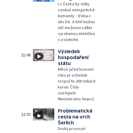
I v Česku by měly
vznikat energetické
komunity - třeba v
obcích. A lidé budou
mít možnost sdílet
vyrobenou elektřinu
s ostatními.
Výsledek
21:06
hospodaření
státu
Měsíc před koncem
roku je schodek
rozpočtu 269 miliard
korun. Číslo
zveřejnilo
Ministerstvo financí.
Problematická
22:55
cesta na vrch
Šerlich
Druhá provozní