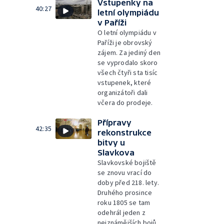
Vstupenky na
40:27
letní olympiádu
v Paříži
O letní olympiádu v
Paříži je obrovský
zájem. Za jediný den
se vyprodalo skoro
všech čtyři sta tisíc
vstupenek, které
organizátoři dali
včera do prodeje.
Přípravy
42:35
rekonstrukce
bitvy u
Slavkova
Slavkovské bojiště
se znovu vrací do
doby před 218. lety.
Druhého prosince
roku 1805 se tam
odehrál jeden z
nejznámějších bojů