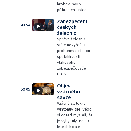
hrobek jsou v
příhraniční tisíce.
Zabezpečení
48:54
českých
železnic
Správa železnic
stále nevyřešila
problémy s nízkou
spolehlivostí
vlakového
zabezpečovače
ETCS.
Objev
50:05
vzácného
savce
Vzácný zlatokrt
wintonův žije. Vědci
si doteď mysleli, že
je vyhynulý. Po 80
letech ho ale