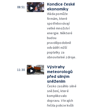
Kondice české
08:51
ekonomiky
Vláda pomůže
firmám, které
spotřebovávají
velké množství
energie. Některé
budou
pravděpodobně
odvádět nižší
poplatky za
obnovitelné zdroje.
Výstrahy
11:30
meteorologů
před silným
sněžením
Česko zasáhlo silné
sněžení, které
komplikovalo
dopravu. V krajích
řešila policie kvůli