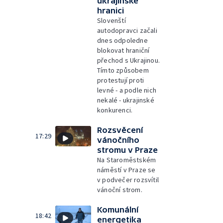
ukrajinské
hranici
Slovenští
autodopravci začali
dnes odpoledne
blokovat hraniční
přechod s Ukrajinou.
Tímto způsobem
protestují proti
levné - a podle nich
nekalé - ukrajinské
konkurenci.
Rozsvěcení
17:29
vánočního
stromu v Praze
Na Staroměstském
náměstí v Praze se
v podvečer rozsvítil
vánoční strom.
Komunální
18:42
energetika