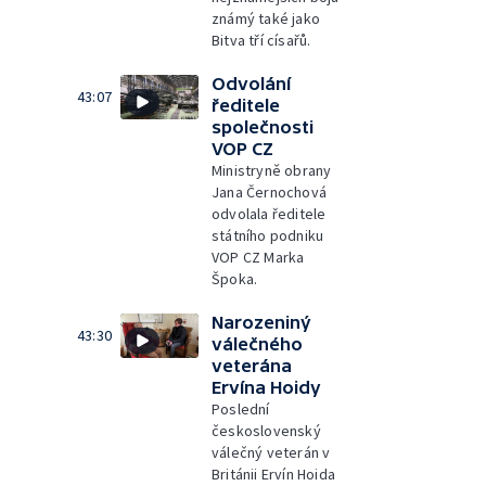
známý také jako
Bitva tří císařů.
Odvolání
43:07
ředitele
společnosti
VOP CZ
Ministryně obrany
Jana Černochová
odvolala ředitele
státního podniku
VOP CZ Marka
Špoka.
Narozeniný
43:30
válečného
veterána
Ervína Hoidy
Poslední
československý
válečný veterán v
Británii Ervín Hoida