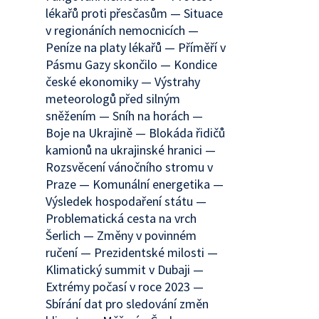
lékařů proti přesčasům — Situace
v regionáních nemocnicích —
Peníze na platy lékařů — Příměří v
Pásmu Gazy skončilo — Kondice
české ekonomiky — Výstrahy
meteorologů před silným
sněžením — Sníh na horách —
Boje na Ukrajině — Blokáda řidičů
kamionů na ukrajinské hranici —
Rozsvěcení vánočního stromu v
Praze — Komunální energetika —
Výsledek hospodaření státu —
Problematická cesta na vrch
Šerlich — Změny v povinném
ručení — Prezidentské milosti —
Klimatický summit v Dubaji —
Extrémy počasí v roce 2023 —
Sbírání dat pro sledování změn