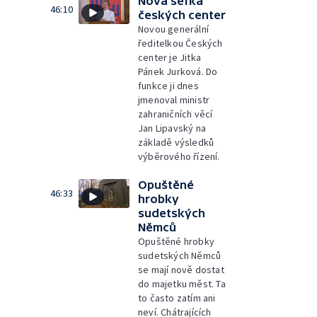
Nová šéfka
46:10
českých center
Novou generální
ředitelkou Českých
center je Jitka
Pánek Jurková. Do
funkce ji dnes
jmenoval ministr
zahraničních věcí
Jan Lipavský na
základě výsledků
výběrového řízení.
Opuštěné
46:33
hrobky
sudetských
Němců
Opuštěné hrobky
sudetských Němců
se mají nově dostat
do majetku měst. Ta
to často zatím ani
neví. Chátrajících