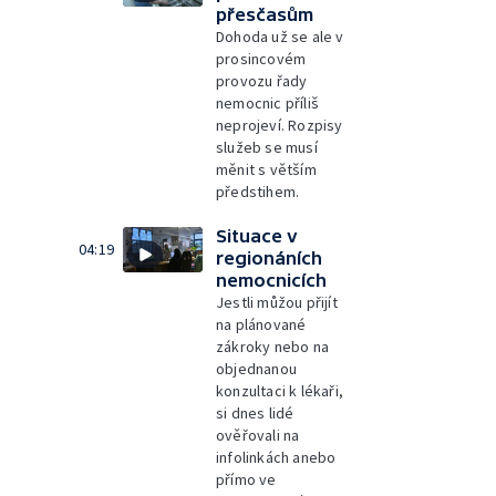
přesčasům
Dohoda už se ale v
prosincovém
provozu řady
nemocnic příliš
neprojeví. Rozpisy
služeb se musí
měnit s větším
předstihem.
Situace v
04:19
regionáních
nemocnicích
Jestli můžou přijít
na plánované
zákroky nebo na
objednanou
konzultaci k lékaři,
si dnes lidé
ověřovali na
infolinkách anebo
přímo ve