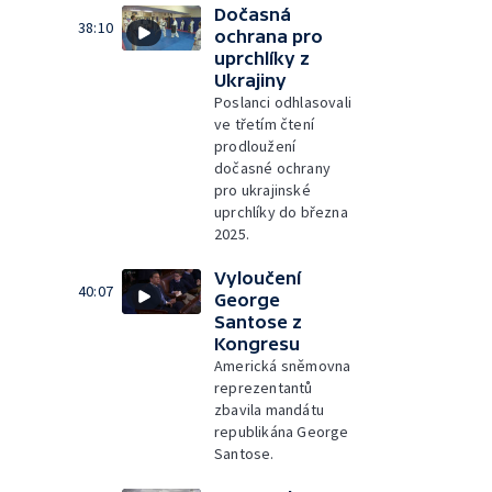
Dočasná
38:10
ochrana pro
uprchlíky z
Ukrajiny
Poslanci odhlasovali
ve třetím čtení
prodloužení
dočasné ochrany
pro ukrajinské
uprchlíky do března
2025.
Vyloučení
40:07
George
Santose z
Kongresu
Americká sněmovna
reprezentantů
zbavila mandátu
republikána George
Santose.