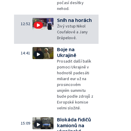
počasí desítky
nehod.
Sníh na horách
12:52
Živý vstup Nikol
Coufalové a Jany
Drápelové.
Boje na
14:41
Ukrajině
Prosadit další balík
pomoci Ukrajině v
hodnotě padesáti
miliard eur už na
prosincovém
unijním summitu
bude podle zdrojů z
Evropské komise
velmi složité.
Blokáda řidičů
15:09
kamionů na