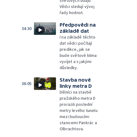
světových údajů.
Vědci sledují vývoj
řady hodnot.
Předpovědi na
34:30
základě dat
I na základě těchto
dat vědci počítají
predikce, jak se
bude světové klima
vyvíjet a s jakými
důsledky.
Stavba nové
36:05
linky metra D
Dělníci na stavbě
pražského metra D
prorazili poslední
metry levého tunelu
mezi budoucími
stanicemi Pankrác a
Olbrachtova.