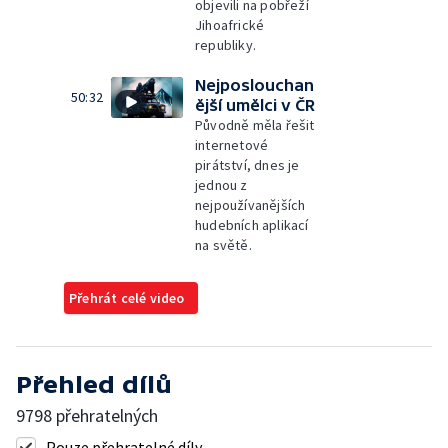
objevili na pobřeží
Jihoafrické
republiky.
Nejposlouchan
50:32
ější umělci v ČR
Původně měla řešit
internetové
pirátství, dnes je
jednou z
nejpoužívanějších
hudebních aplikací
na světě.
Přehrát celé video
Přehled dílů
9798 přehratelných
Pouze přehratelné díly