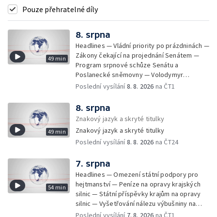
Pouze přehratelné díly
8. srpna
Headlines — Vládní priority po prázdninách —
Zákony čekající na projednání Senátem —
49 min
Program srpnové schůze Senátu a
Poslanecké sněmovny — Volodymyr
Zelenskyj jednal poprvé v Bělehradě —
Poslední vysílání
8. 8. 2026
na ČT1
Útoky na lodě v Černém moři — Tresty za
provoz nelegálních domovů pro seniory —
8. srpna
Populace Česka stárne — Čekací lhůty na
Znakový jazyk a skryté titulky
přijetí do domovů pro seniory — Tisza
Znakový jazyk a skryté titulky
49 min
vybrala kandidáta na prezidenta — Tréninky
Poslední vysílání
8. 8. 2026
na ČT24
soutěžních párů StarDance — Následky
tajfunu Dolphin — Pád dronu v Bulharsku —
Prahou prošel průvod hrdosti na podporu
7. srpna
sexuálních menšin — Snazší vrácení zboží —
Headlines — Omezení státní podpory pro
Pátrání na jezeře Most — Bezpečnost na
hejtmanství — Peníze na opravy krajských
54 min
paddleboardech — Češi hledají chladnější
silnic — Státní příspěvky krajům na opravy
destinace — Kolik zaplatí Češi za dovolenou
silnic — Vyšetřování nálezu výbušniny na
— Cestování se zvířaty — Turistický nápor na
letišti v Lipsku — Pasové kontroly spojů mezi
Poslední vysílání
7. 8. 2026
na ČT1