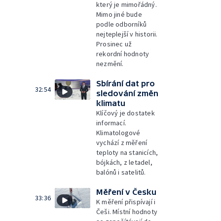
který je mimořádný.
Mimo jiné bude
podle odborníků
nejteplejší v historii.
Prosinec už
rekordní hodnoty
nezmění.
Sbírání dat pro
32:54
sledování změn
klimatu
Klíčový je dostatek
informací.
Klimatologové
vychází z měření
teploty na stanicích,
bójkách, z letadel,
balónů i satelitů.
Měření v Česku
33:36
K měření přispívají i
Češi. Místní hodnoty