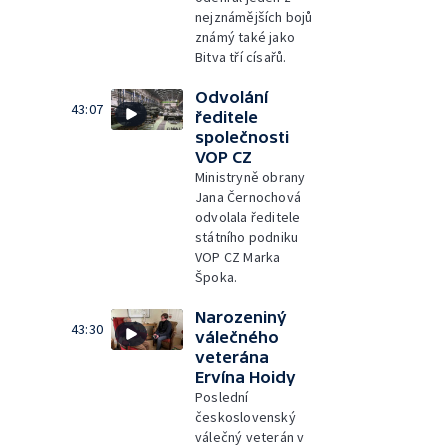
nejznámějších bojů
známý také jako
Bitva tří císařů.
Odvolání
43:07
ředitele
společnosti
VOP CZ
Ministryně obrany
Jana Černochová
odvolala ředitele
státního podniku
VOP CZ Marka
Špoka.
Narozeniný
43:30
válečného
veterána
Ervína Hoidy
Poslední
československý
válečný veterán v