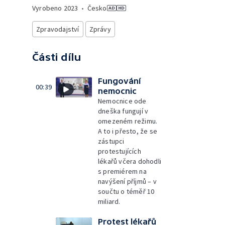
Vyrobeno
2023
•
Česko
Zpravodajství
Zprávy
Části dílu
Fungování
00:39
nemocnic
Nemocnice ode
dneška fungují v
omezeném režimu.
A to i přesto, že se
zástupci
protestujících
lékařů včera dohodli
s premiérem na
navýšení příjmů – v
součtu o téměř 10
miliard.
Protest lékařů