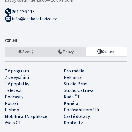
každý všední den:
8:00—16:00 hodin
261 136 113
info@ceskatelevize.cz
Vzhled
Světlý
Tmavý
Systém
TV program
Pro média
Živé vysílání
Reklama
TV poplatky
Studio Brno
Teletext
Studio Ostrava
Podcasty
Rada ČT
Počasí
Kariéra
E-shop
Podávání námětů
Mobilní a TV aplikace
Časté dotazy
Vše o ČT
Kontakty