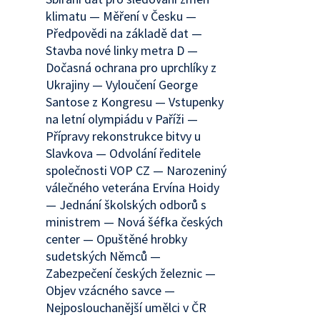
klimatu — Měření v Česku —
Předpovědi na základě dat —
Stavba nové linky metra D —
Dočasná ochrana pro uprchlíky z
Ukrajiny — Vyloučení George
Santose z Kongresu — Vstupenky
na letní olympiádu v Paříži —
Přípravy rekonstrukce bitvy u
Slavkova — Odvolání ředitele
společnosti VOP CZ — Narozeniný
válečného veterána Ervína Hoidy
— Jednání školských odborů s
ministrem — Nová šéfka českých
center — Opuštěné hrobky
sudetských Němců —
Zabezpečení českých železnic —
Objev vzácného savce —
Nejposlouchanější umělci v ČR