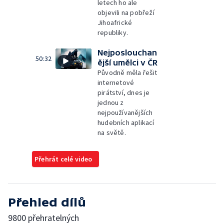
letech ho ale
objevili na pobřeží
Jihoafrické
republiky.
Nejposlouchan
50:32
ější umělci v ČR
Původně měla řešit
internetové
pirátství, dnes je
jednou z
nejpoužívanějších
hudebních aplikací
na světě.
Přehrát celé video
Přehled dílů
9800 přehratelných