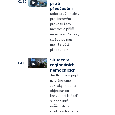
01:30
proti
přesčasům
Dohoda už se ale v
prosincovém
provozu řady
nemocnic příliš
neprojeví. Rozpisy
služeb se musí
měnit s větším
předstihem.
Situace v
04:19
regionáních
nemocnicích
Jestli můžou přijít
na plánované
zákroky nebo na
objednanou
konzultaci k lékaři,
si dnes lidé
ověřovali na
infolinkách anebo