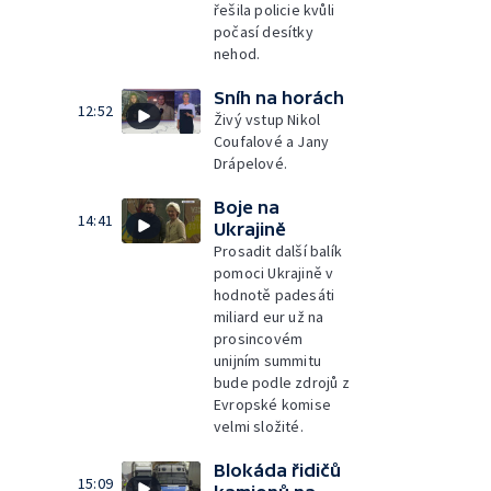
řešila policie kvůli
počasí desítky
nehod.
Sníh na horách
12:52
Živý vstup Nikol
Coufalové a Jany
Drápelové.
Boje na
14:41
Ukrajině
Prosadit další balík
pomoci Ukrajině v
hodnotě padesáti
miliard eur už na
prosincovém
unijním summitu
bude podle zdrojů z
Evropské komise
velmi složité.
Blokáda řidičů
15:09