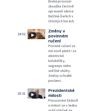
Druhá provozní
zkouška čerstvě
opravené silnice
Deštné-Šerlich v
Orlických horách.
Změny v
24:52
povinném
ručení
Povinné ručení se
má nově platit i za
elektrické
koloběžky,
segwaye nebo
sněžné skútry.
Změny schválili
poslanci.
Prezidentské
25:31
milosti
Posuzování žádostí
o milost se v lednu
vrátí výlučně na