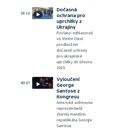
Dočasná
38:10
ochrana pro
uprchlíky z
Ukrajiny
Poslanci odhlasovali
ve třetím čtení
prodloužení
dočasné ochrany
pro ukrajinské
uprchlíky do března
2025.
Vyloučení
40:07
George
Santose z
Kongresu
Americká sněmovna
reprezentantů
zbavila mandátu
republikána George
Santose.