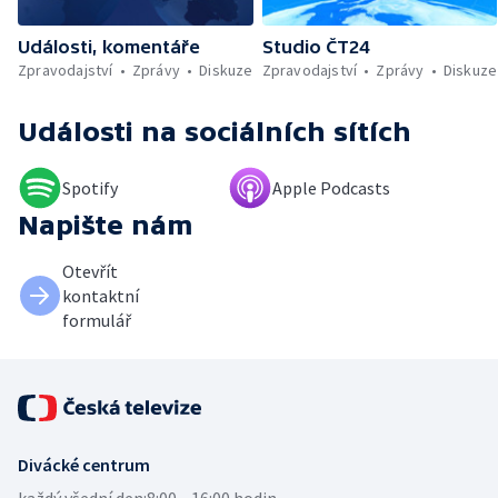
vody ovlivňuje zdraví ptáků — Natáčení
vánoční pohádky pro neslyšící
Události, komentáře
Studio ČT24
Zpravodajství
Zprávy
Diskuze
Zpravodajství
Zprávy
Diskuze
Události
na sociálních sítích
Spotify
Apple Podcasts
Napište nám
Otevřít
kontaktní
formulář
Divácké centrum