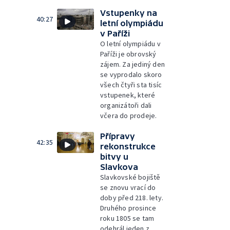
Vstupenky na
40:27
letní olympiádu
v Paříži
O letní olympiádu v
Paříži je obrovský
zájem. Za jediný den
se vyprodalo skoro
všech čtyři sta tisíc
vstupenek, které
organizátoři dali
včera do prodeje.
Přípravy
42:35
rekonstrukce
bitvy u
Slavkova
Slavkovské bojiště
se znovu vrací do
doby před 218. lety.
Druhého prosince
roku 1805 se tam
odehrál jeden z