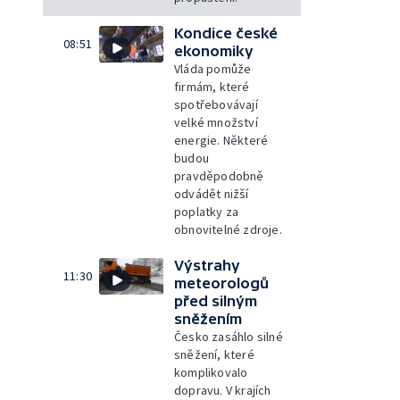
Kondice české
08:51
ekonomiky
Vláda pomůže
firmám, které
spotřebovávají
velké množství
energie. Některé
budou
pravděpodobně
odvádět nižší
poplatky za
obnovitelné zdroje.
Výstrahy
11:30
meteorologů
před silným
sněžením
Česko zasáhlo silné
sněžení, které
komplikovalo
dopravu. V krajích