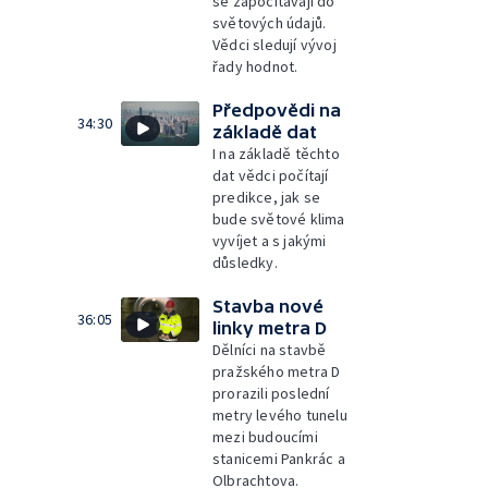
se započítávají do
světových údajů.
Vědci sledují vývoj
řady hodnot.
Předpovědi na
34:30
základě dat
I na základě těchto
dat vědci počítají
predikce, jak se
bude světové klima
vyvíjet a s jakými
důsledky.
Stavba nové
36:05
linky metra D
Dělníci na stavbě
pražského metra D
prorazili poslední
metry levého tunelu
mezi budoucími
stanicemi Pankrác a
Olbrachtova.