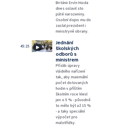
Británii Ervín Hoida
dnes oslavil sto
páté narozeniny.
Osobní dopis mu do
zaslal prezident i
ministryně obrany.
Jednání
45:25
školských
odborů s
ministrem
Příslib úpravy
vládního nařízení
tak, aby maximální
počet dotovaných
hodin v příštím
školním roce klesl
jen o 5 % - původně
to mělo být až 15 %
- a taky speciální
výpočet pro
malotřídky.