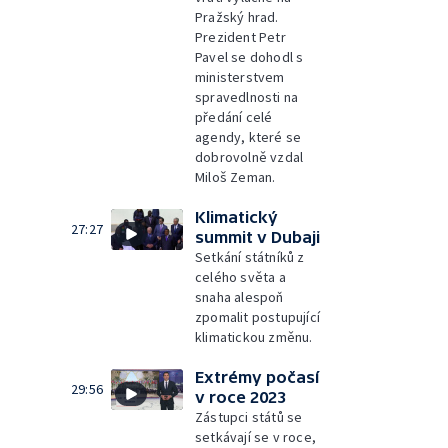
Pražský hrad.
Prezident Petr
Pavel se dohodl s
ministerstvem
spravedlnosti na
předání celé
agendy, které se
dobrovolně vzdal
Miloš Zeman.
Klimatický
27:27
summit v Dubaji
Setkání státníků z
celého světa a
snaha alespoň
zpomalit postupující
klimatickou změnu.
Extrémy počasí
29:56
v roce 2023
Zástupci států se
setkávají se v roce,