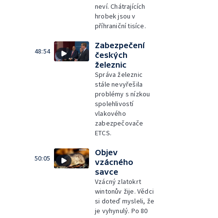
neví. Chátrajících
hrobek jsou v
příhraniční tisíce.
Zabezpečení
48:54
českých
železnic
Správa železnic
stále nevyřešila
problémy s nízkou
spolehlivostí
vlakového
zabezpečovače
ETCS.
Objev
50:05
vzácného
savce
Vzácný zlatokrt
wintonův žije. Vědci
si doteď mysleli, že
je vyhynulý. Po 80