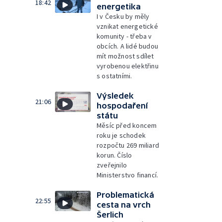
18:42
energetika
I v Česku by měly
vznikat energetické
komunity - třeba v
obcích. A lidé budou
mít možnost sdílet
vyrobenou elektřinu
s ostatními.
Výsledek
21:06
hospodaření
státu
Měsíc před koncem
roku je schodek
rozpočtu 269 miliard
korun. Číslo
zveřejnilo
Ministerstvo financí.
Problematická
22:55
cesta na vrch
Šerlich