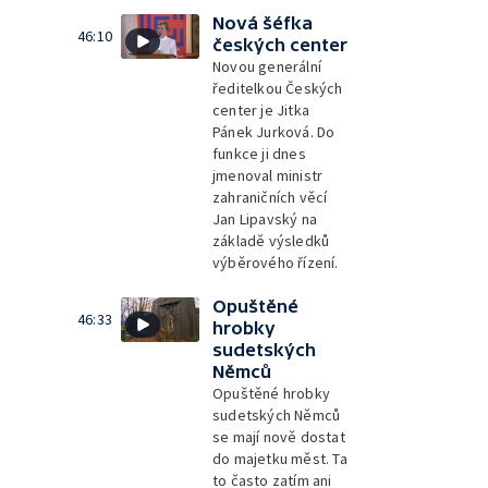
Nová šéfka
46:10
českých center
Novou generální
ředitelkou Českých
center je Jitka
Pánek Jurková. Do
funkce ji dnes
jmenoval ministr
zahraničních věcí
Jan Lipavský na
základě výsledků
výběrového řízení.
Opuštěné
46:33
hrobky
sudetských
Němců
Opuštěné hrobky
sudetských Němců
se mají nově dostat
do majetku měst. Ta
to často zatím ani