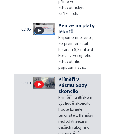
přímo ve
zdravotnických
zařízeních.
Peníze na platy
05:05
lékařů
Připomeňme ještě,
že premiér slíbil
lékařům 9,8 miliard
korun z veřejného
zdravotního
pojištění navíc.
Příměří v
06:13
Pásmu Gazy
skončilo
Příměří na Blízkém
východě skončilo.
Podle Izraele
teroristé z Hamásu
nedodali seznam
dalších rukojmí k
propuštění.