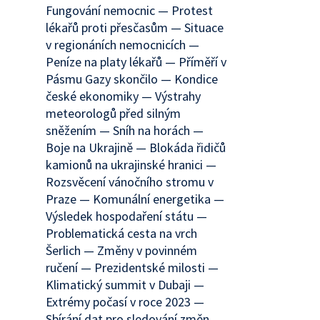
Fungování nemocnic — Protest
lékařů proti přesčasům — Situace
v regionáních nemocnicích —
Peníze na platy lékařů — Příměří v
Pásmu Gazy skončilo — Kondice
české ekonomiky — Výstrahy
meteorologů před silným
sněžením — Sníh na horách —
Boje na Ukrajině — Blokáda řidičů
kamionů na ukrajinské hranici —
Rozsvěcení vánočního stromu v
Praze — Komunální energetika —
Výsledek hospodaření státu —
Problematická cesta na vrch
Šerlich — Změny v povinném
ručení — Prezidentské milosti —
Klimatický summit v Dubaji —
Extrémy počasí v roce 2023 —
Sbírání dat pro sledování změn