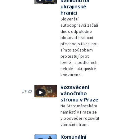
kamionů na
ukrajinské
hranici
Slovenští
autodopravci začali
dnes odpoledne
blokovat hraniční
přechod s Ukrajinou.
Tímto způsobem
protestují proti
levné - a podle nich
nekalé - ukrajinské
konkurenci.
Rozsvěcení
17:29
vánočního
stromu v Praze
Na Staroměstském
náměstí v Praze se
v podvečer rozsvítil
vánoční strom.
Komunální