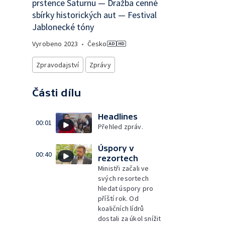
prstence Saturnu — Dražba cenné
sbírky historických aut — Festival
Jablonecké tóny
Vyrobeno
2023
•
Česko
Zpravodajství
Zprávy
Části dílu
Headlines
00:01
Přehled zpráv.
Úspory v
00:40
rezortech
Ministři začali ve
svých resortech
hledat úspory pro
příští rok. Od
koaličních lídrů
dostali za úkol snížit