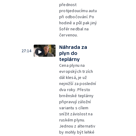
přednost
protijedoucímu autu
při odbočování. Po
hodině a půl pak jiný
šofér nedbal na
červenou.
Náhrada za
27:14
plyn do
teplárny
Cena plynu na
evropských trzích
dál klesá, je už
nejnižší za poslední
dva roky. Přesto
brněnské teplárny
připravují záložní
variantu s cílem
snížit závislost na
ruském plynu.
Jednou z alternativ
by mohly být lehké