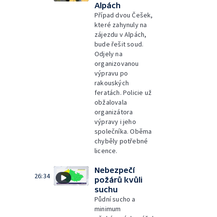
Alpách
Případ dvou Češek,
které zahynuly na
zájezdu v Alpách,
bude řešit soud.
Odjely na
organizovanou
výpravu po
rakouských
feratách. Policie už
obžalovala
organizátora
výpravy i jeho
společníka. Oběma
chyběly potřebné
licence.
Nebezpečí
26:34
požárů kvůli
suchu
Půdní sucho a
minimum