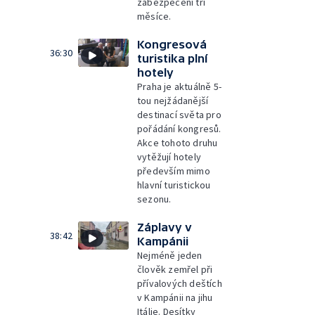
zabezpečení tři
měsíce.
Kongresová
36:30
turistika plní
hotely
Praha je aktuálně 5-
tou nejžádanější
destinací světa pro
pořádání kongresů.
Akce tohoto druhu
vytěžují hotely
především mimo
hlavní turistickou
sezonu.
Záplavy v
38:42
Kampánii
Nejméně jeden
člověk zemřel při
přívalových deštích
v Kampánii na jihu
Itálie. Desítky