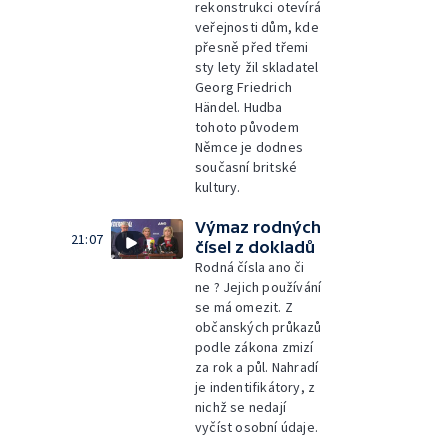
rekonstrukci otevírá
veřejnosti dům, kde
přesně před třemi
sty lety žil skladatel
Georg Friedrich
Händel. Hudba
tohoto původem
Němce je dodnes
současní britské
kultury.
Výmaz rodných
21:07
čísel z dokladů
Rodná čísla ano či
ne ? Jejich používání
se má omezit. Z
občanských průkazů
podle zákona zmizí
za rok a půl. Nahradí
je indentifikátory, z
nichž se nedají
vyčíst osobní údaje.