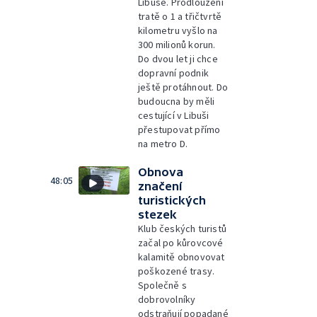
Libuše. Prodloužení
tratě o 1 a třičtvrtě
kilometru vyšlo na
300 milionů korun.
Do dvou let ji chce
dopravní podnik
ještě protáhnout. Do
budoucna by měli
cestující v Libuši
přestupovat přímo
na metro D.
Obnova
48:05
značení
turistických
stezek
Klub českých turistů
začal po kůrovcové
kalamitě obnovovat
poškozené trasy.
Společně s
dobrovolníky
odstraňují popadané