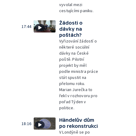
vyvolal mezi
cestujícími paniku.
Žádosti o
17:44
dávky na
poštách?
Vyřizování žádostí o
některé sociální
dávky na České
poště. Pilotní
projekt by měl
podle ministra práce
stát spustit na
přelomu roku.
Marian Jurečka to
řekl v rozhovoru pro
pořad Týden v
politice.
Händelův dům
18:16
po rekonstrukci
V Londýně se po