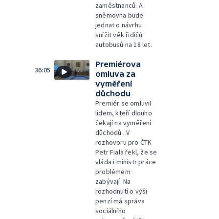
zaměstnanců. A
sněmovna bude
jednat o návrhu
snížit věk řidičů
autobusů na 18 let.
Premiérova
36:05
omluva za
vyměření
důchodu
Premiér se omluvil
lidem, kteří dlouho
čekají na vyměření
důchodů . V
rozhovoru pro ČTK
Petr Fiala řekl, že se
vláda i ministr práce
problémem
zabývají. Na
rozhodnutí o výši
penzí má správa
sociálního