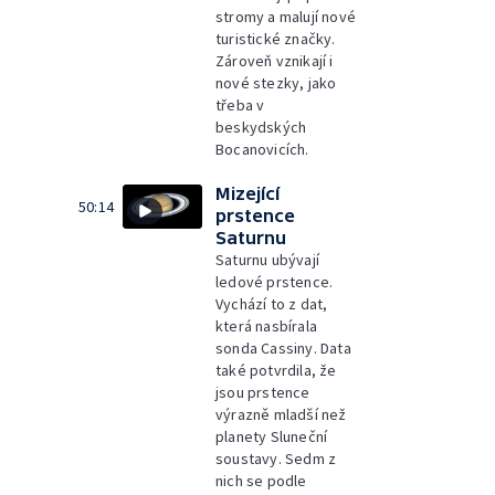
stromy a malují nové
turistické značky.
Zároveň vznikají i
nové stezky, jako
třeba v
beskydských
Bocanovicích.
Mizející
50:14
prstence
Saturnu
Saturnu ubývají
ledové prstence.
Vychází to z dat,
která nasbírala
sonda Cassiny. Data
také potvrdila, že
jsou prstence
výrazně mladší než
planety Sluneční
soustavy. Sedm z
nich se podle