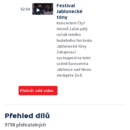
Festival
52:54
Jablonecké
tóny
Koncertem Čtyř
tenorů začal pátý
ročník letního
hudebního festivalu
Jablonecké tóny.
Zahajovací
vystoupení na letní
scéně Eurocentra
Jablonce nad Nisou
sledujete živě.
Přehrát celé video
Přehled dílů
9798 přehratelných