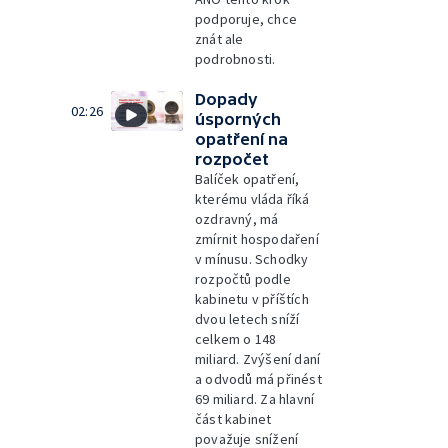
podporuje, chce
znát ale
podrobnosti.
Dopady
02:26
úsporných
opatření na
rozpočet
Balíček opatření,
kterému vláda říká
ozdravný, má
zmírnit hospodaření
v mínusu. Schodky
rozpočtů podle
kabinetu v příštích
dvou letech sníží
celkem o 148
miliard. Zvýšení daní
a odvodů má přinést
69 miliard. Za hlavní
část kabinet
považuje snížení