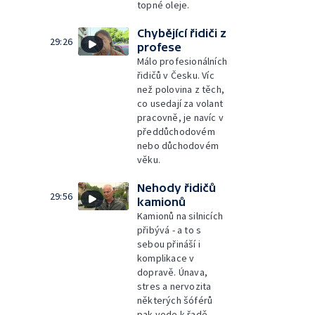
topné oleje.
Chybějící řidiči z
29:26
profese
Málo profesionálních
řidičů v Česku. Víc
než polovina z těch,
co usedají za volant
pracovně, je navíc v
předdůchodovém
nebo důchodovém
věku.
Nehody řidičů
29:56
kamionů
Kamionů na silnicích
přibývá - a to s
sebou přináší i
komplikace v
dopravě. Únava,
stres a nervozita
některých šóférů
pak vede k řadě