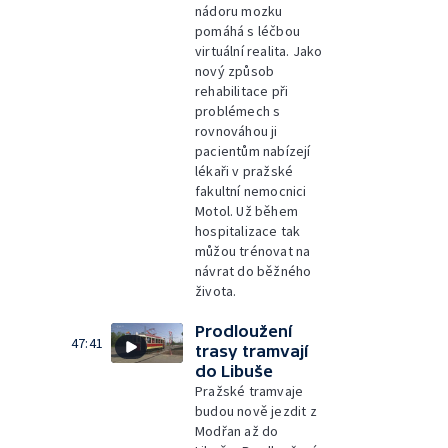
nádoru mozku
pomáhá s léčbou
virtuální realita. Jako
nový způsob
rehabilitace při
problémech s
rovnováhou ji
pacientům nabízejí
lékaři v pražské
fakultní nemocnici
Motol. Už během
hospitalizace tak
můžou trénovat na
návrat do běžného
života.
Prodloužení
47:41
trasy tramvají
do Libuše
Pražské tramvaje
budou nově jezdit z
Modřan až do