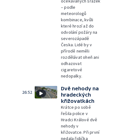
očekávaných srážek
– podle
meteorologů
kombinace, kvůli
které hrozí až do
odvolání požáry na
severozápadě
Česka. Lidé by v
přírodě neměli
rozdělávat oheň ani
odhazovat
cigaretové
nedopalky.
Dvě nehody na
26:52
hradeckých
křižovatkách
Krátce po sobě
řešila police v
Hradci Králové dvě
nehody v
křižovatce. Při první
nedala řidička