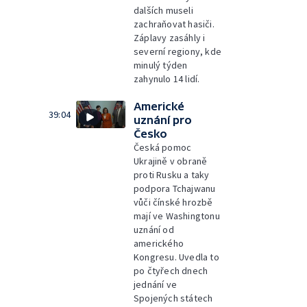
dalších museli
zachraňovat hasiči.
Záplavy zasáhly i
severní regiony, kde
minulý týden
zahynulo 14 lidí.
Americké
39:04
uznání pro
Česko
Česká pomoc
Ukrajině v obraně
proti Rusku a taky
podpora Tchajwanu
vůči čínské hrozbě
mají ve Washingtonu
uznání od
amerického
Kongresu. Uvedla to
po čtyřech dnech
jednání ve
Spojených státech