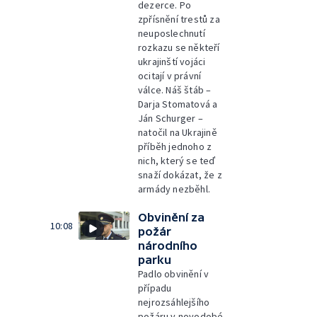
dezerce. Po
zpřísnění trestů za
neuposlechnutí
rozkazu se někteří
ukrajinští vojáci
ocitají v právní
válce. Náš štáb –
Darja Stomatová a
Ján Schurger –
natočil na Ukrajině
příběh jednoho z
nich, který se teď
snaží dokázat, že z
armády nezběhl.
Obvinění za
10:08
požár
národního
parku
Padlo obvinění v
případu
nejrozsáhlejšího
požáru v novodobé