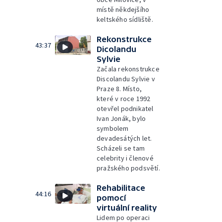
místě někdejšího
keltského sídliště.
Rekonstrukce
43:37
Dicolandu
Sylvie
Začala rekonstrukce
Discolandu Sylvie v
Praze 8. Místo,
které v roce 1992
otevřel podnikatel
Ivan Jonák, bylo
symbolem
devadesátých let.
Scházeli se tam
celebrity i členové
pražského podsvětí.
Rehabilitace
44:16
pomocí
virtuální reality
Lidem po operaci