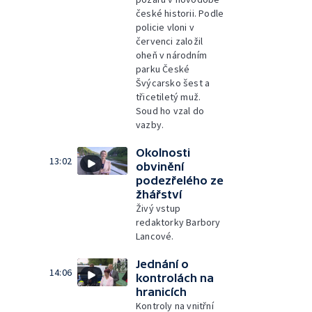
české historii. Podle
policie vloni v
červenci založil
oheň v národním
parku České
Švýcarsko šest a
třicetiletý muž.
Soud ho vzal do
vazby.
Okolnosti
13:02
obvinění
podezřelého ze
žhářství
Živý vstup
redaktorky Barbory
Lancové.
Jednání o
14:06
kontrolách na
hranicích
Kontroly na vnitřní