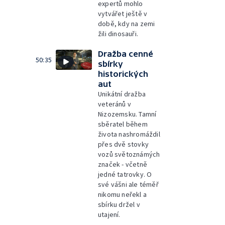
expertů mohlo
vytvářet ještě v
době, kdy na zemi
žili dinosauři.
Dražba cenné
50:35
sbírky
historických
aut
Unikátní dražba
veteránů v
Nizozemsku. Tamní
sběratel během
života nashromáždil
přes dvě stovky
vozů světoznámých
značek - včetně
jedné tatrovky. O
své vášni ale téměř
nikomu neřekl a
sbírku držel v
utajení.