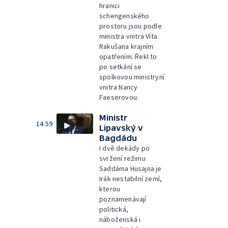
hranici
schengenského
prostoru jsou podle
ministra vnitra Víta
Rakušana krajním
opatřením. Řekl to
po setkání se
spolkovou ministryní
vnitra Nancy
Faeserovou.
Ministr
14:59
Lipavský v
Bagdádu
I dvě dekády po
svržení režimu
Saddáma Husajna je
Irák nestabilní zemí,
kterou
poznamenávají
politická,
náboženská i