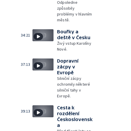
Odpoledne
způsobily
problémy v hlavním
městě.
Bouřky a
34:21
deště v Česku
Živý vstup Karolíny
Nové.
Dopravní
37:13
zácpy v
Evropě
Silniční zácpy
ochromily některé
silniční tahy v
Evropě.
Cesta k
39:13
rozdělení
Československ
a