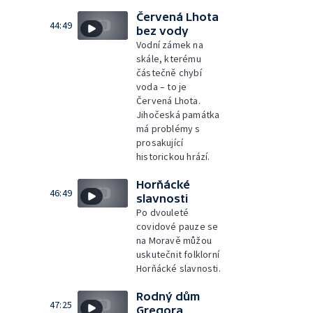
Červená Lhota
44:49
bez vody
Vodní zámek na
skále, kterému
částečně chybí
voda – to je
Červená Lhota.
Jihočeská památka
má problémy s
prosakující
historickou hrází.
Horňácké
46:49
slavnosti
Po dvouleté
covidové pauze se
na Moravě můžou
uskutečnit folklorní
Horňácké slavnosti.
Rodný dům
47:25
Gregora