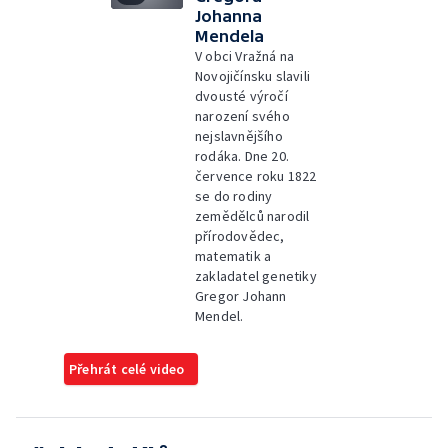
Johanna
Mendela
V obci Vražná na
Novojičínsku slavili
dvousté výročí
narození svého
nejslavnějšího
rodáka. Dne 20.
července roku 1822
se do rodiny
zemědělců narodil
přírodovědec,
matematik a
zakladatel genetiky
Gregor Johann
Mendel.
Přehrát celé video