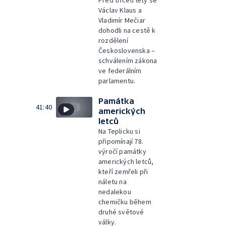
Před třiceti lety se
Václav Klaus a
Vladimír Mečiar
dohodli na cestě k
rozdělení
Československa –
schválením zákona
ve federálním
parlamentu.
Památka
41:40
amerických
letců
Na Teplicku si
připomínají 78.
výročí památky
amerických letců,
kteří zemřeli při
náletu na
nedalekou
chemičku během
druhé světové
války.