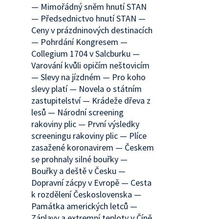
— Mimořádný sněm hnutí STAN
— Předsednictvo hnutí STAN —
Ceny v prázdninových destinacích
— Pohrdání Kongresem —
Collegium 1704 v Salcburku —
Varování kvůli opičím neštovicím
— Slevy na jízdném — Pro koho
slevy platí — Novela o státním
zastupitelství — Krádeže dřeva z
lesů — Národní screening
rakoviny plic — První výsledky
screeningu rakoviny plic — Plíce
zasažené koronavirem — Českem
se prohnaly silné bouřky —
Bouřky a deště v Česku —
Dopravní zácpy v Evropě — Cesta
k rozdělení Československa —
Památka amerických letců —
Záplavy a extremní teploty v Číně