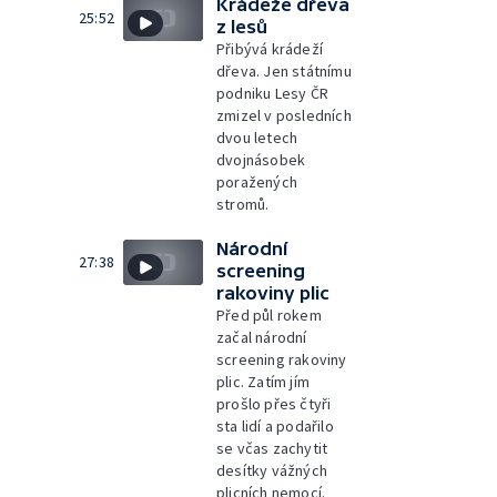
Krádeže dřeva
25:52
z lesů
Přibývá krádeží
dřeva. Jen státnímu
podniku Lesy ČR
zmizel v posledních
dvou letech
dvojnásobek
poražených
stromů.
Národní
27:38
screening
rakoviny plic
Před půl rokem
začal národní
screening rakoviny
plic. Zatím jím
prošlo přes čtyři
sta lidí a podařilo
se včas zachytit
desítky vážných
plicních nemocí.