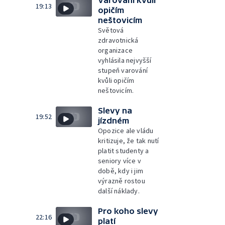
Varování kvůli
19:13
opičím
neštovicím
Světová
zdravotnická
organizace
vyhlásila nejvyšší
stupeň varování
kvůli opičím
neštovicím.
Slevy na
19:52
jízdném
Opozice ale vládu
kritizuje, že tak nutí
platit studenty a
seniory více v
době, kdy i jim
výrazně rostou
další náklady.
Pro koho slevy
22:16
platí