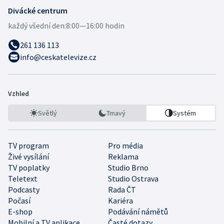
Divácké centrum
každý všední den:
8:00—16:00 hodin
261 136 113
info@ceskatelevize.cz
Vzhled
Světlý
Tmavý
Systém
TV program
Pro média
Živé vysílání
Reklama
TV poplatky
Studio Brno
Teletext
Studio Ostrava
Podcasty
Rada ČT
Počasí
Kariéra
E-shop
Podávání námětů
Mobilní a TV aplikace
Časté dotazy