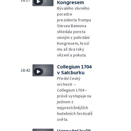
16:17
Kongresem
Bývalého vlivného
poradce
prezidenta Trumpa
Stevea Bannona
shledala porota
vinným z pohrdání
Kongresem, hrozí
mu až dva roky
vězení a pokuta.
Collegium 1704
16:42
v Salcburku
Přední český
orchestr –
Collegium 1704 –
právě vystupuje na
jednom z
nejprestižnějších
hudebních festivalů
světa.