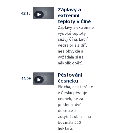
Záplavy a
42:18
extremní
teploty v Číně
Záplavy a extrémně
vysoké teploty
sužují Čínu. Letní
vedra přišla dřív
než obvykle a
vyžádala si už
několik obětí.
Pěstování
44:09
česneku
Plocha, na které se
v Česku pěstuje
česnek, se za
poslední dvě
desetiletí
zčtyřnásobila – na
bezmála 550
hektarů.