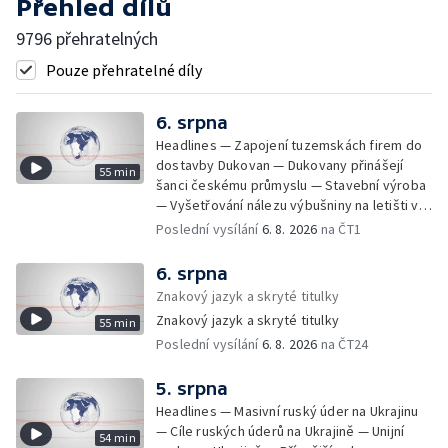
Přehled dílů
9796 přehratelných
Pouze přehratelné díly
6. srpna
Headlines — Zapojení tuzemskách firem do
dostavby Dukovan — Dukovany přinášejí
55 min
šanci českému průmyslu — Stavební výroba
— Vyšetřování nálezu výbušniny na letišti v
Lipsku — Bourání torza vyhořelé budovy ve
Poslední vysílání
6. 8. 2026
na ČT1
Zlíně — Kritické sucho v Evropě —
Omezování spotřeby vody v Jihlavě — Čistý
6. srpna
zisk bank — Jednání o ukončení bojů na
Znakový jazyk a skryté titulky
Blízkém východě — Opakované údery na
Znakový jazyk a skryté titulky
55 min
jižní Libanon — Přibylo zásahů horské služby
Poslední vysílání
6. 8. 2026
na ČT24
— Bezpečnostní opatření kvůli Evropské lize
— Český film Volklore získal studentského
Oscara — Doživotní trest pro Afghánce —
5. srpna
Slevy na jízdném — Aktualizace plánu
Headlines — Masivní ruský úder na Ukrajinu
adaptace na klimatické změny — Letošní
— Cíle ruských úderů na Ukrajině — Unijní
54 min
teplotní rekordy — Škody po nočních