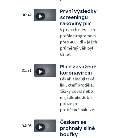
První výsledky
30:42
screeningu
rakoviny plic
V prvních měsících
prošlo programem
přes 400 lidí – jejich
průměrný věk byl
63 let.
Plíce zasažené
31:31
koronavirem
Lékaři sledují také
lidi, kteří prodělali
těžký covid nebo
mají dlouhodobé
potíže po
prodělané nákaze.
Českem se
34:05
prohnaly silné
bouřky