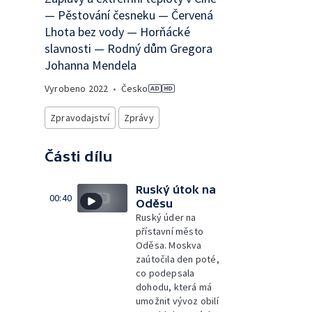
— Pěstování česneku — Červená
Lhota bez vody — Horňácké
slavnosti — Rodný dům Gregora
Johanna Mendela
Vyrobeno
2022
•
Česko
Zpravodajství
Zprávy
Části dílu
Ruský útok na
00:40
Oděsu
Ruský úder na
přístavní město
Oděsa. Moskva
zaútočila den poté,
co podepsala
dohodu, která má
umožnit vývoz obilí