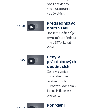
post předsedy
hnutí Starostů a
nezávislých.
Předsednictvo
10:58
hnutí STAN
Hostem Událostí je
první místopředsda
hnutí STAN Lukáš
Vlček.
Ceny v
13:45
prázdninových
destinacích
Ceny v zemích
Evropské unie
rostou. Podle
Eurostatu dosáhla v
černu inflace 9,6
procenta.
Pohrdání