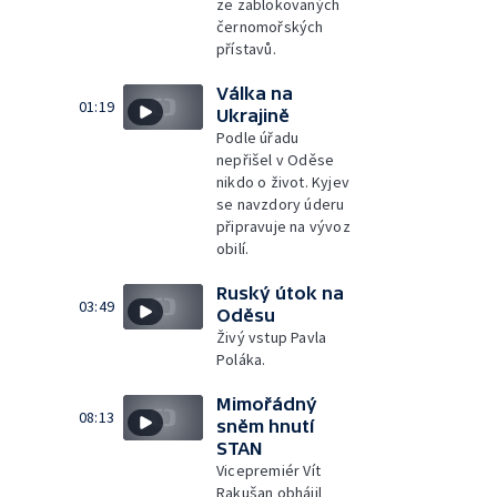
ze zablokovaných
černomořských
přístavů.
Válka na
01:19
Ukrajině
Podle úřadu
nepřišel v Oděse
nikdo o život. Kyjev
se navzdory úderu
připravuje na vývoz
obilí.
Ruský útok na
03:49
Oděsu
Živý vstup Pavla
Poláka.
Mimořádný
08:13
sněm hnutí
STAN
Vicepremiér Vít
Rakušan obhájil