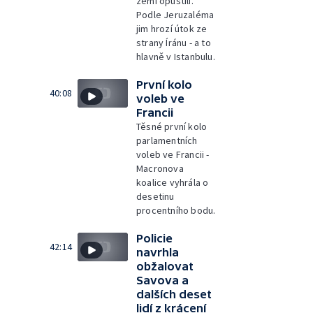
zemi opustili.
Podle Jeruzaléma
jim hrozí útok ze
strany Íránu - a to
hlavně v Istanbulu.
První kolo
40:08
voleb ve
Francii
Těsné první kolo
parlamentních
voleb ve Francii -
Macronova
koalice vyhrála o
desetinu
procentního bodu.
Policie
42:14
navrhla
obžalovat
Savova a
dalších deset
lidí z krácení