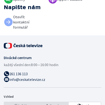
Napište nám
Otevřít
kontaktní
formulář
Divácké centrum
každý všední den:
8:00—16:00 hodin
261 136 113
info@ceskatelevize.cz
Vzhled