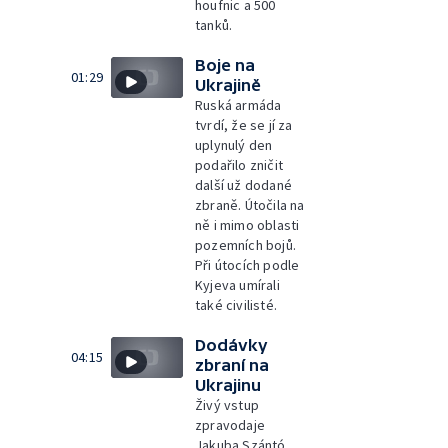
houfnic a 500
tanků.
Boje na
01:29
Ukrajině
Ruská armáda
tvrdí, že se jí za
uplynulý den
podařilo zničit
další už dodané
zbraně. Útočila na
ně i mimo oblasti
pozemních bojů.
Při útocích podle
Kyjeva umírali
také civilisté.
Dodávky
04:15
zbraní na
Ukrajinu
Živý vstup
zpravodaje
Jakuba Szántó.