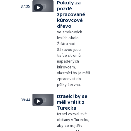
Pokuty za
37:35
pozdě
zpracované
kůrovcové
dřevo
Ve smrkových
lesích okolo
Žďáru nad
Sázavou jsou
tisíce stromů
napadených
kůrovcem,
vlastníci by je měli
zpracovat do
půlky června.
Izraelci by se
39:44
měli vrátit z
Turecka
Izrael vyzval své
občany v Turecku,
aby co nejdřív