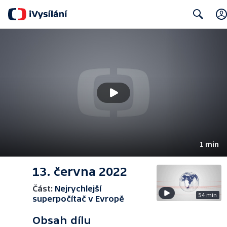
Search
1 min
13. června 2022
Část:
Nejrychlejší
54 min
superpočítač v Evropě
Obsah dílu