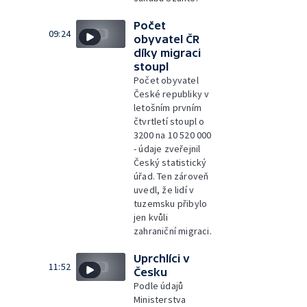
Počet
09:24
obyvatel ČR
díky migraci
stoupl
Počet obyvatel
České republiky v
letošním prvním
čtvrtletí stoupl o
3200 na 10 520 000
- údaje zveřejnil
Český statistický
úřad. Ten zároveň
uvedl, že lidí v
tuzemsku přibylo
jen kvůli
zahraniční migraci.
Uprchlíci v
11:52
Česku
Podle údajů
Ministerstva