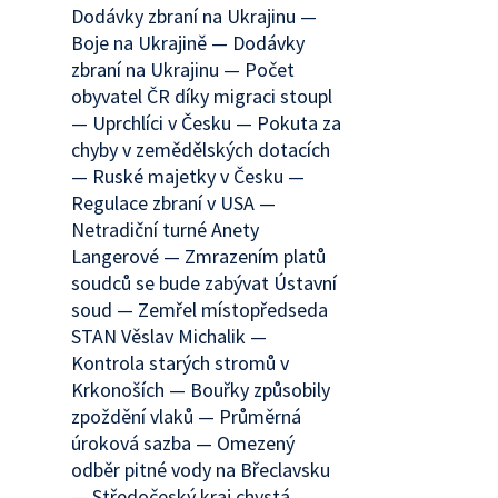
Dodávky zbraní na Ukrajinu —
Boje na Ukrajině — Dodávky
zbraní na Ukrajinu — Počet
obyvatel ČR díky migraci stoupl
— Uprchlíci v Česku — Pokuta za
chyby v zemědělských dotacích
— Ruské majetky v Česku —
Regulace zbraní v USA —
Netradiční turné Anety
Langerové — Zmrazením platů
soudců se bude zabývat Ústavní
soud — Zemřel místopředseda
STAN Věslav Michalik —
Kontrola starých stromů v
Krkonoších — Bouřky způsobily
zpoždění vlaků — Průměrná
úroková sazba — Omezený
odběr pitné vody na Břeclavsku
— Středočeský kraj chystá