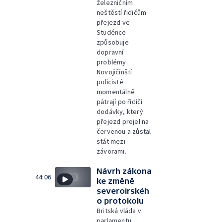
železničním
neštěstí řidičům
přejezd ve
Studénce
způsobuje
dopravní
problémy.
Novojičínští
policisté
momentálně
pátrají po řidiči
dodávky, který
přejezd projel na
červenou a zůstal
stát mezi
závorami.
Návrh zákona
44:06
ke změně
severoirskéh
o protokolu
Britská vláda v
parlamentu