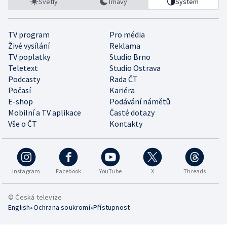
Světlý
Tmavý
Systém
TV program
Pro média
Živé vysílání
Reklama
TV poplatky
Studio Brno
Teletext
Studio Ostrava
Podcasty
Rada ČT
Počasí
Kariéra
E-shop
Podávání námětů
Mobilní a TV aplikace
Časté dotazy
Vše o ČT
Kontakty
Instagram
Facebook
YouTube
X
Threads
© Česká televize
•
•
English
Ochrana soukromí
Přístupnost