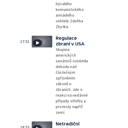
bývalého
komunistického
armádního
velitele Zdeňka
Zbytka.
Regulace
17:51
zbraní v USA
Skupina
amerických
senátorů oznámila
dohodu nad
částečným
zpřísněním
zákonů o
zbraních. Jde o
reakci na nedávné
případy střelby a
protesty napříč
zemí.
Netradiční
18:53