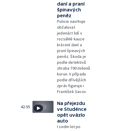
daní a praní
špinavých
peněz
Policie navrhuje
obžalovat
jedenáct lidí v
rozsáhlé kauze
krácení daní a
praní špinavých
peněz. Škoda je
podle detektivů
zhruba 700 milionů
korun. V případu
podle dřívějších
zpráv figuruje i
František Savov.
Na přejezdu
42:55
ve Studénce
opět uvázlo
auto
I sedm let po