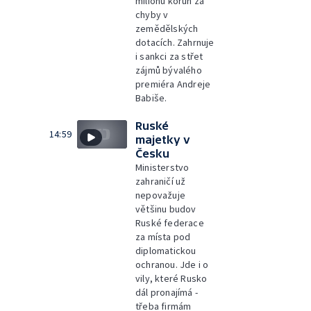
milionů korun za
chyby v
zemědělských
dotacích. Zahrnuje
i sankci za střet
zájmů bývalého
premiéra Andreje
Babiše.
Ruské
14:59
majetky v
Česku
Ministerstvo
zahraničí už
nepovažuje
většinu budov
Ruské federace
za místa pod
diplomatickou
ochranou. Jde i o
vily, které Rusko
dál pronajímá -
třeba firmám