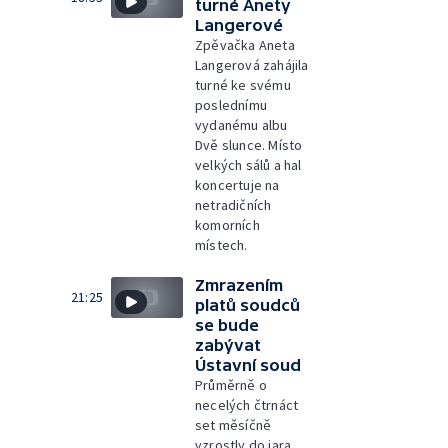
turné Anety
Langerové
Zpěvačka Aneta
Langerová zahájila
turné ke svému
poslednímu
vydanému albu
Dvě slunce. Místo
velkých sálů a hal
koncertuje na
netradičních
komorních
místech.
Zmrazením
21:25
platů soudců
se bude
zabývat
Ústavní soud
Průměrně o
necelých čtrnáct
set měsíčně
vzrostly do jara