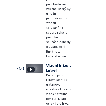
předložila návrh
zákona, který by
umožnil
jednostrannou
změnu
takzvaného
severoirského
protokolu,
součásti dohody
o vystoupení
Británie z
Evropské unie.
Vládní krize v
44:48
Izraeli
Přesně před
rokem se moci
ujala nová
izraelská koaliční
vláda Naftaliho
Beneta. Místo
oslav jí ale hrozí