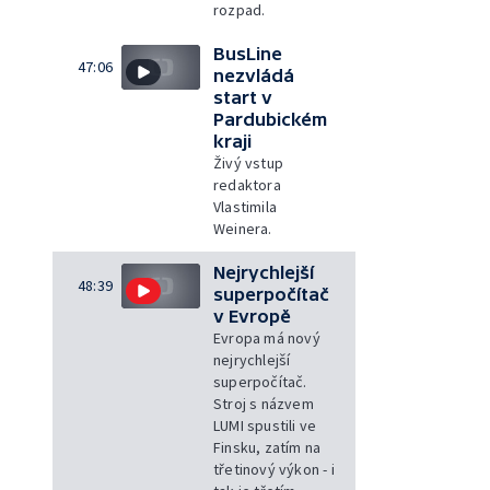
rozpad.
BusLine
47:06
nezvládá
start v
Pardubickém
kraji
Živý vstup
redaktora
Vlastimila
Weinera.
Nejrychlejší
48:39
superpočítač
v Evropě
Evropa má nový
nejrychlejší
superpočítač.
Stroj s názvem
LUMI spustili ve
Finsku, zatím na
třetinový výkon - i