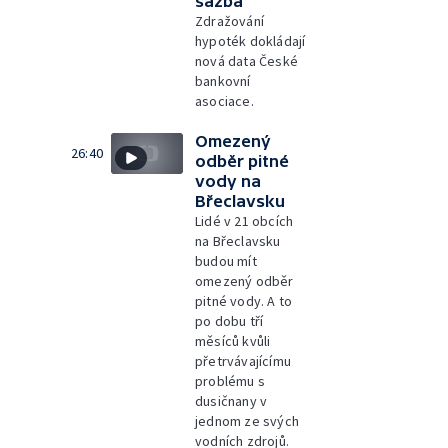
sazba
Zdražování
hypoték dokládají
nová data České
bankovní
asociace.
Omezený
26:40
odběr pitné
vody na
Břeclavsku
Lidé v 21 obcích
na Břeclavsku
budou mít
omezený odběr
pitné vody. A to
po dobu tří
měsíců kvůli
přetrvávajícímu
problému s
dusičnany v
jednom ze svých
vodních zdrojů.