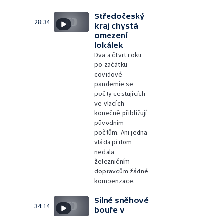
Středočeský
28:34
kraj chystá
omezení
lokálek
Dva a čtvrt roku
po začátku
covidové
pandemie se
počty cestujících
ve vlacích
konečně přibližují
původním
počtům. Ani jedna
vláda přitom
nedala
železničním
dopravcům žádné
kompenzace.
Silné sněhové
34:14
bouře v