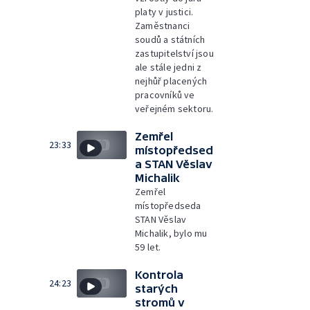
platy v justici.
Zaměstnanci
soudů a státních
zastupitelství jsou
ale stále jedni z
nejhůř placených
pracovníků ve
veřejném sektoru.
Zemřel
23:33
místopředsed
a STAN Věslav
Michalik
Zemřel
místopředseda
STAN Věslav
Michalik, bylo mu
59 let.
Kontrola
24:23
starých
stromů v