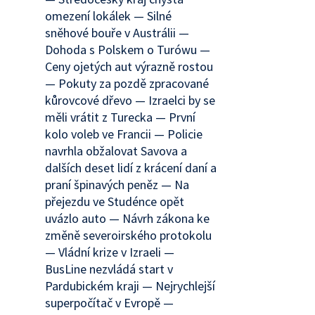
omezení lokálek — Silné
sněhové bouře v Austrálii —
Dohoda s Polskem o Turówu —
Ceny ojetých aut výrazně rostou
— Pokuty za pozdě zpracované
kůrovcové dřevo — Izraelci by se
měli vrátit z Turecka — První
kolo voleb ve Francii — Policie
navrhla obžalovat Savova a
dalších deset lidí z krácení daní a
praní špinavých peněz — Na
přejezdu ve Studénce opět
uvázlo auto — Návrh zákona ke
změně severoirského protokolu
— Vládní krize v Izraeli —
BusLine nezvládá start v
Pardubickém kraji — Nejrychlejší
superpočítač v Evropě —