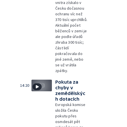
vnitra získalo v
Česku dočasnou
ochranu víc než
370 tisíc uprchlíků.
Aktuální počet
běženců v zemi je
ale podle úřadů
zhruba 300 tisíc;
část lidí
pokračovala do
jiné země, nebo
se už vrátila
zpátky.
Pokuta za
14:20
chyby v
zemědělskýc
h dotacích
Evropská komise
uložila Česku
pokutu přes
osmdesát pět