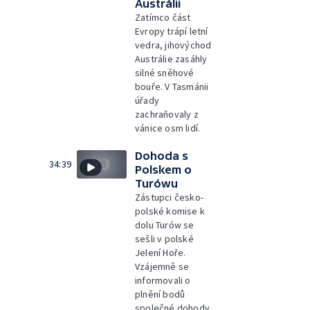
Austrálii
Zatímco část
Evropy trápí letní
vedra, jihovýchod
Austrálie zasáhly
silné sněhové
bouře. V Tasmánii
úřady
zachraňovaly z
vánice osm lidí.
Dohoda s
34:39
Polskem o
Turówu
Zástupci česko-
polské komise k
dolu Turów se
sešli v polské
Jelení Hoře.
Vzájemně se
informovali o
plnění bodů
společné dohody,