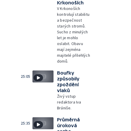
Krkonoších
V Krkonoších
kontrolují stabilitu
a bezpečnost
starých stromů.
Sucho z minulých
let je mohlo
oslabit. Obavu
mají zejména
majitelé přilehlých
domů.
Bouřky
25:05
způsobily
zpoždění
vlaků
Živý vstup
redaktora Iva
Brániše.
Průměrná
25:35
úroková