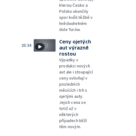
kterou Česko a
Polsko ukončily
spor kvůli těžbě v
hnědouhelném
dole Turów.
Ceny ojetých
35:34
aut výrazně
rostou
Výpadky v
produkci nových
aut ale i stoupající
ceny ovlivňují v
posledních
měsících i trh s
ojetými auty.
Jejich cena se
totiž už v
některých
případech blíží
těm novým.