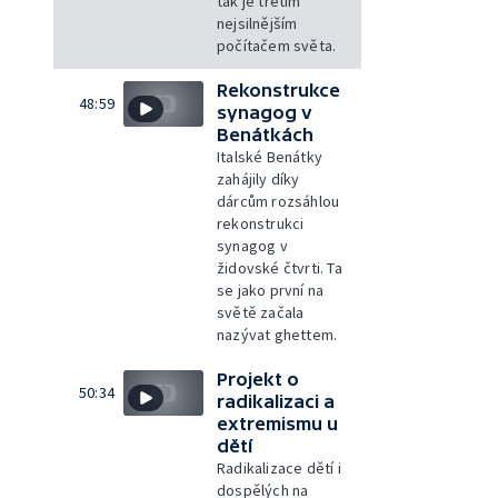
tak je třetím
nejsilnějším
počítačem světa.
Rekonstrukce
48:59
synagog v
Benátkách
Italské Benátky
zahájily díky
dárcům rozsáhlou
rekonstrukci
synagog v
židovské čtvrti. Ta
se jako první na
světě začala
nazývat ghettem.
Projekt o
50:34
radikalizaci a
extremismu u
dětí
Radikalizace dětí i
dospělých na