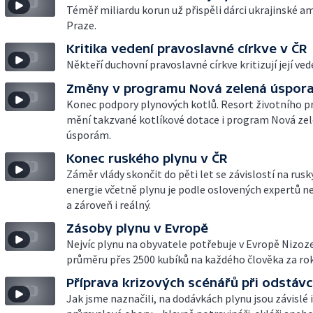
Téměř miliardu korun už přispěli dárci ukrajinské a
Praze.
Kritika vedení pravoslavné církve v ČR
Někteří duchovní pravoslavné církve kritizují její ved
Změny v programu Nová zelená úspor
Konec podpory plynových kotlů. Resort životního p
mění takzvané kotlíkové dotace i program Nová ze
úsporám.
Konec ruského plynu v ČR
Záměr vlády skončit do pěti let se závislostí na rusk
energie včetně plynu je podle oslovených expertů 
a zároveň i reálný.
Zásoby plynu v Evropě
Nejvíc plynu na obyvatele potřebuje v Evropě Nizoz
průměru přes 2500 kubíků na každého člověka za rok
Příprava krizových scénářů při odstávc
Jak jsme naznačili, na dodávkách plynu jsou závislé 