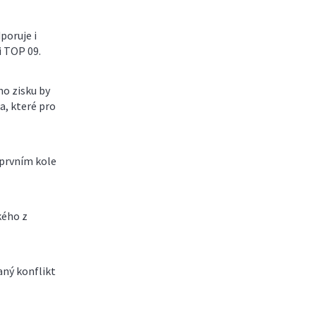
poruje i
i TOP 09.
ho zisku by
a, které pro
 prvním kole
kého z
aný konflikt