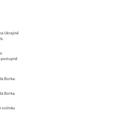
na Ukrajině
b.
ku
é postupně
da Borka.
da Borka.
ím snímku