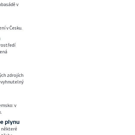
mbasádě v
ení v Česku.
a
rostředí
lená
ých zdrojích
nevyhnutelný
emsko: v
.
e plynu
i některé