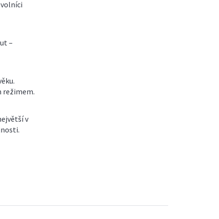
volníci
ut –
věku.
m režimem.
ejvětší v
jnosti.