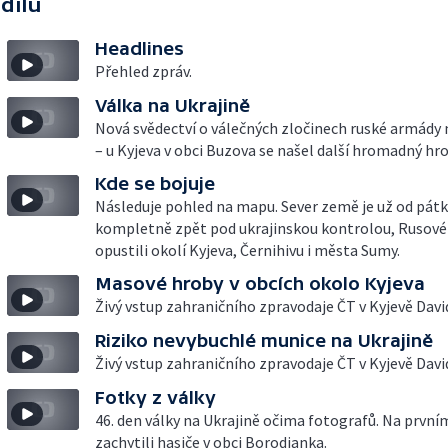
 dílu
Headlines
Přehled zpráv.
Válka na Ukrajině
Nová svědectví o válečných zločinech ruské armády 
– u Kyjeva v obci Buzova se našel další hromadný hro
Kde se bojuje
Následuje pohled na mapu. Sever země je už od pát
kompletně zpět pod ukrajinskou kontrolou, Rusov
opustili okolí Kyjeva, Černihivu i města Sumy.
Masové hroby v obcích okolo Kyjeva
Živý vstup zahraničního zpravodaje ČT v Kyjevě Davi
Riziko nevybuchlé munice na Ukrajině
Živý vstup zahraničního zpravodaje ČT v Kyjevě Davi
Fotky z války
46. den války na Ukrajině očima fotografů. Na prvn
zachytili hasiče v obci Borodjanka.