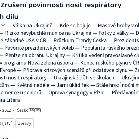
Zrušení povinnosti nosit respirátory
h dílu
es — Válka na Ukrajině — Kde se bojuje — Masové hroby v o
— Riziko nevybuchlé munice na Ukrajině — Fotky z války — 
ké zákadně USA v ČR — Průzkum Trendy Česka — Prezidents
 — Favorité prezidentských voleb — Popularita ruského prez
— Peníze na obranu Ukrajiny — Kritika vedení pravoslavné cí
v programu Nová zelená úspora — Konec ruského plynu v Č
 Evropě — Příprava krizových scénářů při odstávce plynu — Z
sti nosit respirátory — Ukrajinské děti ve školách — Ukrajin
cům — Květná neděle — Jarní úklid řek — Stále hrozí noční 
demence u seniorů — Oprava synagogy v Plzni — Předávání 
a Litera
o
2022
•
Česko
ajství
Zprávy