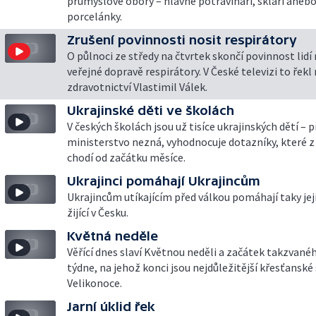
průmyslové obory – hlavně potravináři, skláři aneb
porcelánky.
Zrušení povinnosti nosit respirátory
O půlnoci ze středy na čtvrtek skončí povinnost lidí 
veřejné dopravě respirátory. V České televizi to řekl
zdravotnictví Vlastimil Válek.
Ukrajinské děti ve školách
V českých školách jsou už tisíce ukrajinských dětí – p
ministerstvo nezná, vyhodnocuje dotazníky, které z
chodí od začátku měsíce.
Ukrajinci pomáhají Ukrajincům
Ukrajincům utíkajícím před válkou pomáhají taky jej
žijící v Česku.
Květná neděle
Věřící dnes slaví Květnou neděli a začátek takzvané
týdne, na jehož konci jsou nejdůležitější křesťanské 
Velikonoce.
Jarní úklid řek