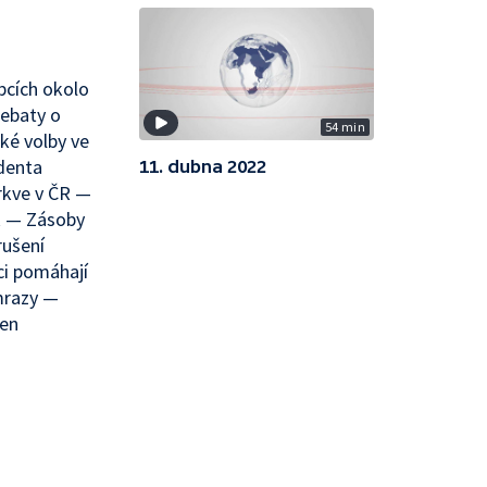
bcích okolo
Debaty o
54 min
ké volby ve
identa
11. dubna 2022
rkve v ČR —
R — Zásoby
rušení
ci pomáhají
mrazy —
cen