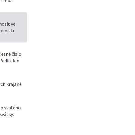
o třeba
nosit ve
 ministr
řesné číslo
 ředitelen
ich krajané
ho svatého
svátky: