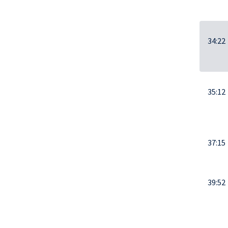
34:22
35:12
37:15
39:52