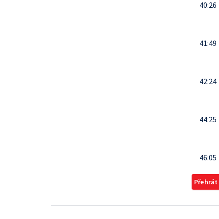
40:26
41:49
42:24
44:25
46:05
Přehrát