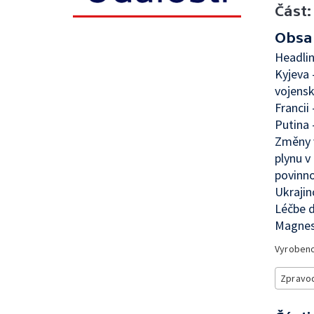
Část:
Obsa
Headlin
Kyjeva 
vojens
Francii
Putina 
Změny 
plynu v
povinno
Ukrajin
Léčbe 
Magnesi
Vyroben
Zpravod