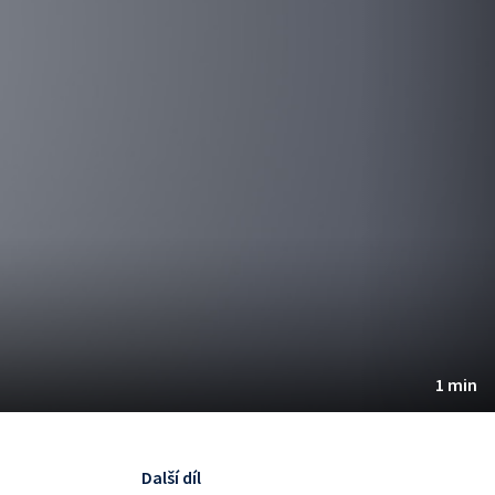
1 min
Další díl