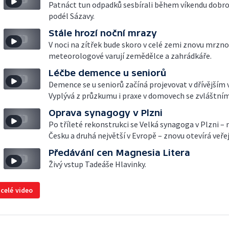
Patnáct tun odpadků sesbírali během víkendu dobro
podél Sázavy.
Stále hrozí noční mrazy
V noci na zítřek bude skoro v celé zemi znovu mrzno
meteorologové varují zemědělce a zahrádkáře.
Léčbe demence u seniorů
Demence se u seniorů začíná projevovat v dřívějším 
Vyplývá z průzkumu i praxe v domovech se zvláštní
Oprava synagogy v Plzni
Po tříleté rekonstrukci se Velká synagoga v Plzni – n
Česku a druhá největší v Evropě – znovu otevírá veře
Předávání cen Magnesia Litera
Živý vstup Tadeáše Hlavinky.
 celé video