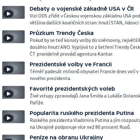
Debaty o vojenské zákadně USA v ČR
Vizi ODS zřídit v Českou vojenskou základnu USA pod
většina dalších koaličních stran: hnutí STAN, lidovci 
Průzkum Trendy Česka
Pokud by se teď konaly volby do sněmovny, největší
dosáhlo hnutí ANO. Vyplývá to z šetření Trendy Česk
ČT pravidelně provádí agentura Kantar.
Prezidentské volby ve Francii
Téměř padesát milionů obyvatel Francie dnes volí v
nového prezidenta.
Favorité prezidentských voleb
Živé vstupy zpravodajů Jana Šmída a Lukáše Dolans
Paříže.
Popularita ruského prezidenta Putina
Ruského prezidenta Vladimira Putina a jím rozpout
na Ukrajině podporuje více než 80 procent Rusů.
Peníze na obranu Ukrajiny