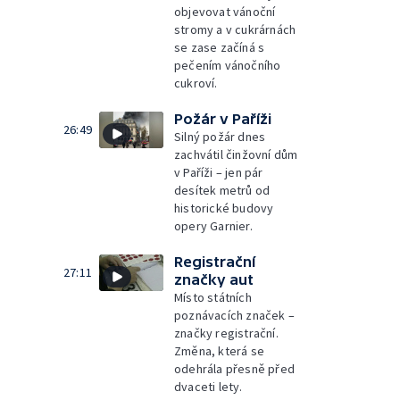
objevovat vánoční
stromy a v cukrárnách
se zase začíná s
pečením vánočního
cukroví.
Požár v Paříži
26:49
Silný požár dnes
zachvátil činžovní dům
v Paříži – jen pár
desítek metrů od
historické budovy
opery Garnier.
Registrační
27:11
značky aut
Místo státních
poznávacích značek –
značky registrační.
Změna, která se
odehrála přesně před
dvaceti lety.