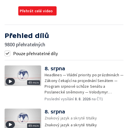
Přehrát celé video
Přehled dílů
9800 přehratelných
Pouze přehratelné díly
8. srpna
Headlines — Vládní priority po prázdninách —
Zákony čekající na projednání Senátem —
49 min
Program srpnové schůze Senátu a
Poslanecké sněmovny — Volodymyr
Zelenskyj jednal poprvé v Bělehradě —
Poslední vysílání
8. 8. 2026
na ČT1
Útoky na lodě v Černém moři — Tresty za
provoz nelegálních domovů pro seniory —
8. srpna
Populace Česka stárne — Čekací lhůty na
Znakový jazyk a skryté titulky
přijetí do domovů pro seniory — Tisza
Znakový jazyk a skryté titulky
49 min
vybrala kandidáta na prezidenta — Tréninky