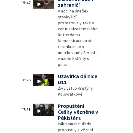
15:47
zahraničí
V noci na dnešek
stovky lidí
protestovaly také v
centru nizozemského
Rotterdamu.
Demonstrace proti
restrikcím pro
neočkované přerostla
v násilné střety s
policií.
Uzavírka dálnice
16:26
D11
Živý vstup Kristýny
Kolovrátkové.
Propuštění
17:31
Češky vězněné v
Pákistánu
Pákistánské úřady
propustily z vězení