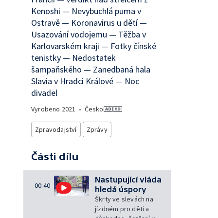
Kenoshi — Nevybuchlá puma v
Ostravě — Koronavirus u dětí —
Usazování vodojemu — Těžba v
Karlovarském kraji — Fotky čínské
tenistky — Nedostatek
šampaňského — Zanedbaná hala
Slavia v Hradci Králové — Noc
divadel
Vyrobeno
2021
•
Česko
Zpravodajství
Zprávy
Části dílu
Nastupující vláda
00:40
hledá úspory
Škrty ve slevách na
jízdném pro děti a