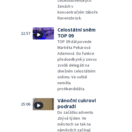
československých
ženách v
koncentračním táboře
Ravensbrück.
Celostátní sněm
22:57
TOP 09
TOP 09 dál povede
Markéta Pekarová
Adamová. Do funkce
předsedkyně ji znovu
zvolili delegáti na
dnešním celostátním
sněmu. Ve volbě
neměla
protikandidáta.
Vánoční cukroví
25:06
podraží
Do začátku adventu
zbývá týden. Ve
městech se tak na
náměstích začínají