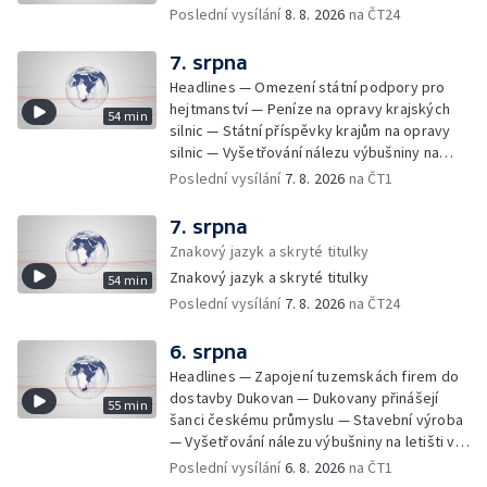
Poslední vysílání
8. 8. 2026
na ČT24
soutěžních párů StarDance — Následky
tajfunu Dolphin — Pád dronu v Bulharsku —
Prahou prošel průvod hrdosti na podporu
7. srpna
sexuálních menšin — Snazší vrácení zboží —
Headlines — Omezení státní podpory pro
Pátrání na jezeře Most — Bezpečnost na
hejtmanství — Peníze na opravy krajských
54 min
paddleboardech — Češi hledají chladnější
silnic — Státní příspěvky krajům na opravy
destinace — Kolik zaplatí Češi za dovolenou
silnic — Vyšetřování nálezu výbušniny na
— Cestování se zvířaty — Turistický nápor na
letišti v Lipsku — Pasové kontroly spojů mezi
Poslední vysílání
7. 8. 2026
na ČT1
Šumavu — Demolice budovy ve Zlíně —
Španělskem a Itálii — Demolice vyhořelé
Uzavření tunelů Lochkov a Cholupice — Nový
budovy ve Zlíně — Pohřeb Milana Knížáka —
7. srpna
ministr spravedlnosti USA — Španělsko
Obvinění v kauze Správy železnic — Tržby
Znakový jazyk a skryté titulky
zpřísnilo kontroly na hranicích — Česko
ve službách vzrostly — Další útoku
zaostává v obnovitelných zdrojích —
Znakový jazyk a skryté titulky
54 min
ukrajinských dronů na sklady v Rusku —
Pozorování hvězd na Jizerce — Přeshraniční
Poslední vysílání
7. 8. 2026
na ČT24
Exhumace těl obětí volyňských masakrů —
dodávky vody kvůli suchu — 35 let úspor
Financování zařízení pro pomoc dětem —
energií
Vodní elektrárny kvůli suchu omezují provoz
6. srpna
— 25 let od zápisu vily Tugendhat na seznam
Headlines — Zapojení tuzemskách firem do
UNESCO — Pokuta pro společnost Meta —
dostavby Dukovan — Dukovany přinášejí
55 min
Oběti po střelbě na škole v Thajsku —
šanci českému průmyslu — Stavební výroba
Technologie pomáhají s péčí o seniory —
— Vyšetřování nálezu výbušniny na letišti v
Útok nožem v Tanvaldu — Výměna řidičských
Lipsku — Bourání torza vyhořelé budovy ve
Poslední vysílání
6. 8. 2026
na ČT1
průkazů — Demolice vyhořelé výškové
Zlíně — Kritické sucho v Evropě —