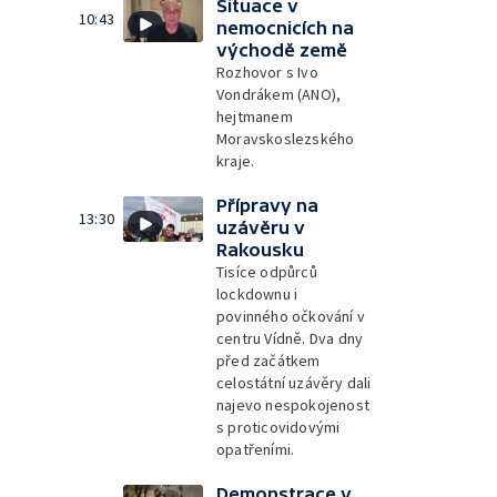
Situace v
10:43
nemocnicích na
východě země
Rozhovor s Ivo
Vondrákem (ANO),
hejtmanem
Moravskoslezského
kraje.
Přípravy na
13:30
uzávěru v
Rakousku
Tisíce odpůrců
lockdownu i
povinného očkování v
centru Vídně. Dva dny
před začátkem
celostátní uzávěry dali
najevo nespokojenost
s proticovidovými
opatřeními.
Demonstrace v