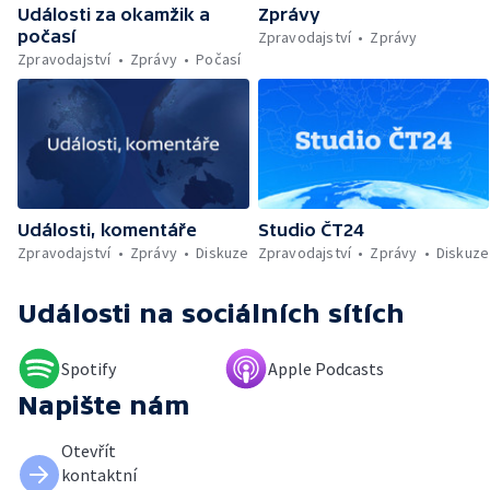
Události za okamžik a
Zprávy
nemocnic — Klimatizace v domácnostech —
počasí
Žaloba proti Trumpovým clům — Záchrana
Zpravodajství
Zprávy
migrantů v Lamanšském průlivu — Čištění
Zpravodajství
Zprávy
Počasí
Karlova mostu — Sběr borůvek v
zakázaných oblastech Šumavy — Investice
do energetické sítě — Hromadný pohřeb v
Gaze — Drahý život v Jižní Koreji — Potopení
indické lodi v Rudém moři — Nedostatek
vody ovlivňuje zdraví ptáků — Natáčení
vánoční pohádky pro neslyšící
Události, komentáře
Studio ČT24
Zpravodajství
Zprávy
Diskuze
Zpravodajství
Zprávy
Diskuze
Události
na sociálních sítích
Spotify
Apple Podcasts
Napište nám
Otevřít
kontaktní