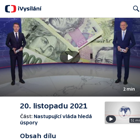
Searc
2 min
20. listopadu 2021
Část:
Nastupující vláda hledá
51 m
úspory
Obsah dílu