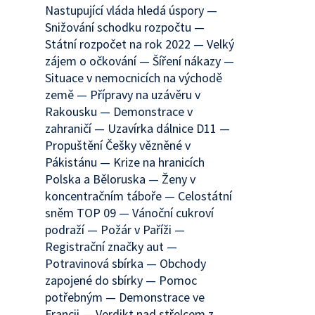
Nastupující vláda hledá úspory —
Snižování schodku rozpočtu —
Státní rozpočet na rok 2022 — Velký
zájem o očkování — Šíření nákazy —
Situace v nemocnicích na východě
země — Přípravy na uzávěru v
Rakousku — Demonstrace v
zahraničí — Uzavírka dálnice D11 —
Propuštění Češky vězněné v
Pákistánu — Krize na hranicích
Polska a Běloruska — Ženy v
koncentračním táboře — Celostátní
sněm TOP 09 — Vánoční cukroví
podraží — Požár v Paříži —
Registrační značky aut —
Potravinová sbírka — Obchody
zapojené do sbírky — Pomoc
potřebným — Demonstrace ve
Francii — Verdikt nad střelcem z