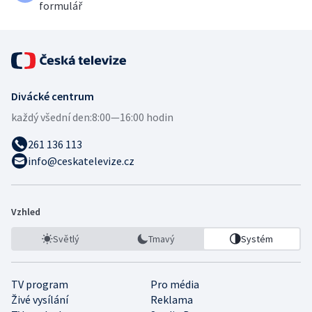
formulář
Divácké centrum
každý všední den:
8:00—16:00 hodin
261 136 113
info@ceskatelevize.cz
Vzhled
Světlý
Tmavý
Systém
TV program
Pro média
Živé vysílání
Reklama