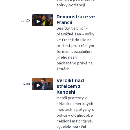
sbírky potřebují.
Demonstrace ve
35:25
Francii
Desítky tisíc lidí –
převážně žen – vyšly
ve Francii do ulic na
protest proti různým
formám sexuálního i
jiného násilí
páchaného právě na
ženách.
Verdikt nad
36:08
střelcem z
Kenoshi
Menší protesty v
několika amerických
městech a potyčky s
policií v dlouhodobě
neklidném Portlandu
vyvolalo páteční