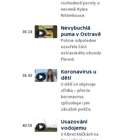
rozhodnutí poroty o
nevinně Kylea
Rittenhouse.
Nevybuchlá
38:24
puma v Ostravě
Policie odpoledne
uzavřela část
ostravského obvodu
Plesná.
Koronavirus u
38:43
dětí
U dětí se objevuje
zřídka – přesto
koronavirus
způsobuje i jim
závažné potíže.
Usazování
40:58
vodojemu
V Albrechtičkách na