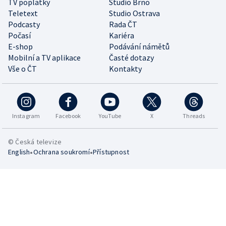
TV poplatky
Studio Brno
Teletext
Studio Ostrava
Podcasty
Rada ČT
Počasí
Kariéra
E-shop
Podávání námětů
Mobilní a TV aplikace
Časté dotazy
Vše o ČT
Kontakty
Instagram
Facebook
YouTube
X
Threads
© Česká televize
•
•
English
Ochrana soukromí
Přístupnost