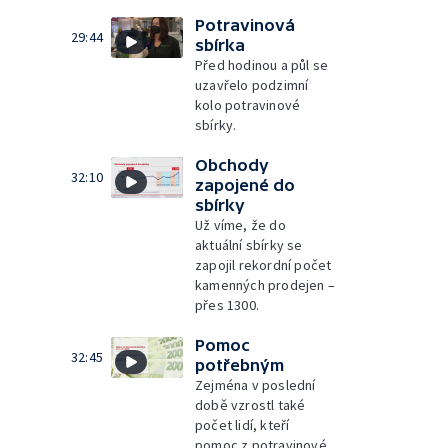
Potravinová
29:44
sbírka
Před hodinou a půl se
uzavřelo podzimní
kolo potravinové
sbírky.
Obchody
32:10
zapojené do
sbírky
Už víme, že do
aktuální sbírky se
zapojil rekordní počet
kamenných prodejen –
přes 1300.
Pomoc
32:45
potřebným
Zejména v poslední
době vzrostl také
počet lidí, kteří
pomoc z potravinové