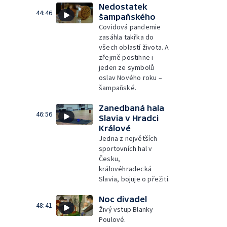
Nedostatek
44:46
šampaňského
Covidová pandemie
zasáhla takřka do
všech oblastí života. A
zřejmě postihne i
jeden ze symbolů
oslav Nového roku –
šampaňské.
Zanedbaná hala
46:56
Slavia v Hradci
Králové
Jedna z největších
sportovních hal v
Česku,
královéhradecká
Slavia, bojuje o přežití.
Noc divadel
48:41
Živý vstup Blanky
Poulové.