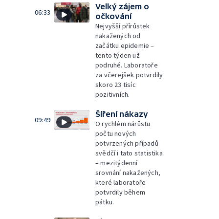
Velký zájem o
06:33
očkování
Nejvyšší přírůstek
nakažených od
začátku epidemie –
tento týden už
podruhé. Laboratoře
za včerejšek potvrdily
skoro 23 tisíc
pozitivních.
Šíření nákazy
09:49
O rychlém nárůstu
počtu nových
potvrzených případů
svědčí i tato statistika
– mezitýdenní
srovnání nakažených,
které laboratoře
potvrdily během
pátku.