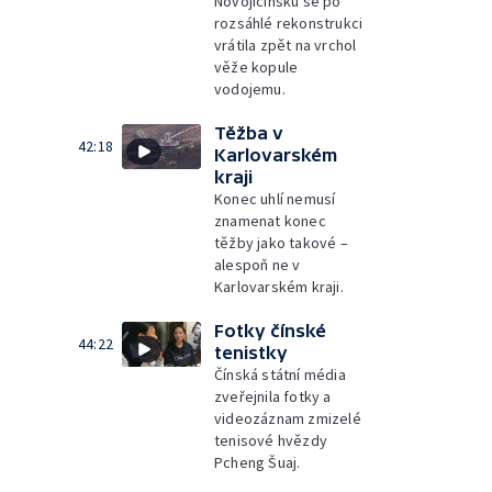
Novojičínsku se po
rozsáhlé rekonstrukci
vrátila zpět na vrchol
věže kopule
vodojemu.
Těžba v
42:18
Karlovarském
kraji
Konec uhlí nemusí
znamenat konec
těžby jako takové –
alespoň ne v
Karlovarském kraji.
Fotky čínské
44:22
tenistky
Čínská státní média
zveřejnila fotky a
videozáznam zmizelé
tenisové hvězdy
Pcheng Šuaj.