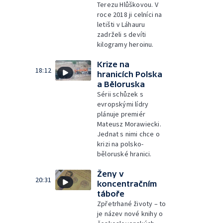
Terezu Hlůškovou. V
roce 2018 ji celníci na
letišti v Láhauru
zadrželi s devíti
kilogramy heroinu.
Krize na
18:12
hranicích Polska
a Běloruska
Sérii schůzek s
evropskými lídry
plánuje premiér
Mateusz Morawiecki.
Jednat s nimi chce o
krizi na polsko-
běloruské hranici.
Ženy v
20:31
koncentračním
táboře
Zpřetrhané životy – to
je název nové knihy o