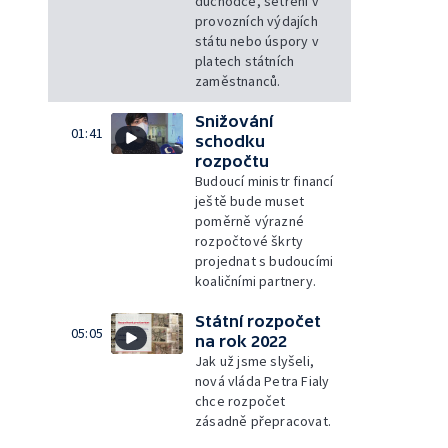
důchodce, šetření v
provozních výdajích
státu nebo úspory v
platech státních
zaměstnanců.
Snižování
01:41
schodku
rozpočtu
Budoucí ministr financí
ještě bude muset
poměrně výrazné
rozpočtové škrty
projednat s budoucími
koaličními partnery.
Státní rozpočet
05:05
na rok 2022
Jak už jsme slyšeli,
nová vláda Petra Fialy
chce rozpočet
zásadně přepracovat.