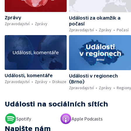
rekordy v Česku — Rekordní teplota
naměřená na Moravě — Klimatizace v MHD —
Klimatizace na dětských odděleních
Zprávy
nemocnic — Klimatizace v domácnostech —
Události za okamžik a
Žaloba proti Trumpovým clům — Záchrana
Zpravodajství
Zprávy
počasí
migrantů v Lamanšském průlivu — Čištění
Zpravodajství
Zprávy
Počasí
Karlova mostu — Sběr borůvek v
zakázaných oblastech Šumavy — Investice
do energetické sítě — Hromadný pohřeb v
Gaze — Drahý život v Jižní Koreji — Potopení
indické lodi v Rudém moři — Nedostatek
vody ovlivňuje zdraví ptáků — Natáčení
vánoční pohádky pro neslyšící
Události, komentáře
Události v regionech
Zpravodajství
Zprávy
Diskuze
(Brno)
Zpravodajství
Zprávy
Region
Události
na sociálních sítích
Spotify
Apple Podcasts
Napište nám