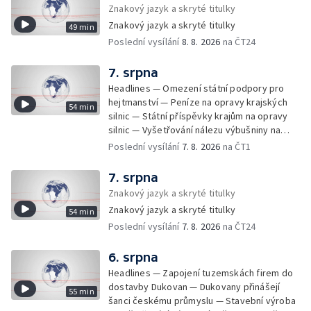
Populace Česka stárne — Čekací lhůty na
Znakový jazyk a skryté titulky
přijetí do domovů pro seniory — Tisza
Znakový jazyk a skryté titulky
49 min
vybrala kandidáta na prezidenta — Tréninky
Poslední vysílání
8. 8. 2026
na ČT24
soutěžních párů StarDance — Následky
tajfunu Dolphin — Pád dronu v Bulharsku —
Prahou prošel průvod hrdosti na podporu
7. srpna
sexuálních menšin — Snazší vrácení zboží —
Headlines — Omezení státní podpory pro
Pátrání na jezeře Most — Bezpečnost na
hejtmanství — Peníze na opravy krajských
54 min
paddleboardech — Češi hledají chladnější
silnic — Státní příspěvky krajům na opravy
destinace — Kolik zaplatí Češi za dovolenou
silnic — Vyšetřování nálezu výbušniny na
— Cestování se zvířaty — Turistický nápor na
letišti v Lipsku — Pasové kontroly spojů mezi
Poslední vysílání
7. 8. 2026
na ČT1
Šumavu — Demolice budovy ve Zlíně —
Španělskem a Itálii — Demolice vyhořelé
Uzavření tunelů Lochkov a Cholupice — Nový
budovy ve Zlíně — Pohřeb Milana Knížáka —
7. srpna
ministr spravedlnosti USA — Španělsko
Obvinění v kauze Správy železnic — Tržby
Znakový jazyk a skryté titulky
zpřísnilo kontroly na hranicích — Česko
ve službách vzrostly — Další útoku
zaostává v obnovitelných zdrojích —
Znakový jazyk a skryté titulky
54 min
ukrajinských dronů na sklady v Rusku —
Pozorování hvězd na Jizerce — Přeshraniční
Poslední vysílání
7. 8. 2026
na ČT24
Exhumace těl obětí volyňských masakrů —
dodávky vody kvůli suchu — 35 let úspor
Financování zařízení pro pomoc dětem —
energií
Vodní elektrárny kvůli suchu omezují provoz
6. srpna
— 25 let od zápisu vily Tugendhat na seznam
Headlines — Zapojení tuzemskách firem do
UNESCO — Pokuta pro společnost Meta —
dostavby Dukovan — Dukovany přinášejí
55 min
Oběti po střelbě na škole v Thajsku —
šanci českému průmyslu — Stavební výroba
Technologie pomáhají s péčí o seniory —