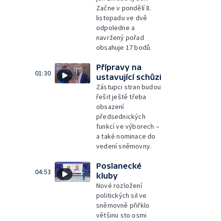
Začne v pondělí 8.
listopadu ve dvě
odpoledne a
navržený pořad
obsahuje 17 bodů.
Přípravy na
01:30
ustavující schůzi
Zástupci stran budou
řešit ještě třeba
obsazení
předsednických
funkcí ve výborech –
a také nominace do
vedení sněmovny.
Poslanecké
04:53
kluby
Nové rozložení
politických sil ve
sněmovně přiřklo
většinu sto osmi