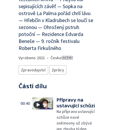
sepisujících závěť — Sopka na
ostrově La Palma pořád chrlí lávu
— Hřebčín v Kladrubech se loučí se
sezonou — Ohrožený pstruh
potoční — Rezidence Edvarda
Beneše — 9. ročník festivalu
Roberta Firkušného
Vyrobeno
2021
•
Česko
Zpravodajství
Zprávy
Části dílu
Přípravy na
00:40
ustavující schůzi
Na přípravu ustavující
schůze nové
sněmovny už zbývá
jen zhruba týden.