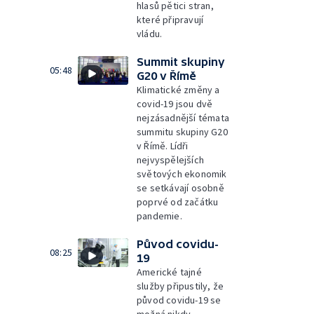
hlasů pětici stran,
které připravují
vládu.
Summit skupiny
05:48
G20 v Římě
Klimatické změny a
covid-19 jsou dvě
nejzásadnější témata
summitu skupiny G20
v Římě. Lídři
nejvyspělejších
světových ekonomik
se setkávají osobně
poprvé od začátku
pandemie.
Původ covidu-
08:25
19
Americké tajné
služby připustily, že
původ covidu-19 se