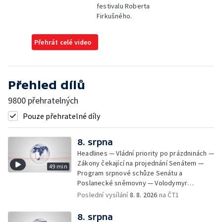
festivalu Roberta
Firkušného.
Přehrát celé video
Přehled dílů
9800 přehratelných
Pouze přehratelné díly
8. srpna
Headlines — Vládní priority po prázdninách —
Zákony čekající na projednání Senátem —
49 min
Program srpnové schůze Senátu a
Poslanecké sněmovny — Volodymyr
Zelenskyj jednal poprvé v Bělehradě —
Poslední vysílání
8. 8. 2026
na ČT1
Útoky na lodě v Černém moři — Tresty za
provoz nelegálních domovů pro seniory —
8. srpna