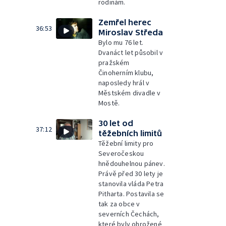
rodinám.
Zemřel herec
36:53
Miroslav Středa
Bylo mu 76 let.
Dvanáct let působil v
pražském
Činoherním klubu,
naposledy hrál v
Městském divadle v
Mostě.
30 let od
37:12
těžebních limitů
Těžební limity pro
Severočeskou
hnědouhelnou pánev.
Právě před 30 lety je
stanovila vláda Petra
Pitharta. Postavila se
tak za obce v
severních Čechách,
které byly ohrožené