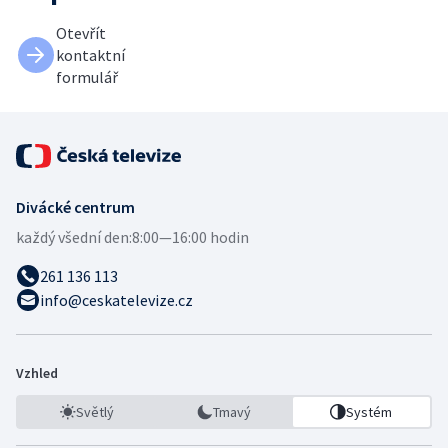
Otevřít
kontaktní
formulář
Divácké centrum
každý všední den:
8:00—16:00 hodin
261 136 113
info@ceskatelevize.cz
Vzhled
Světlý
Tmavý
Systém