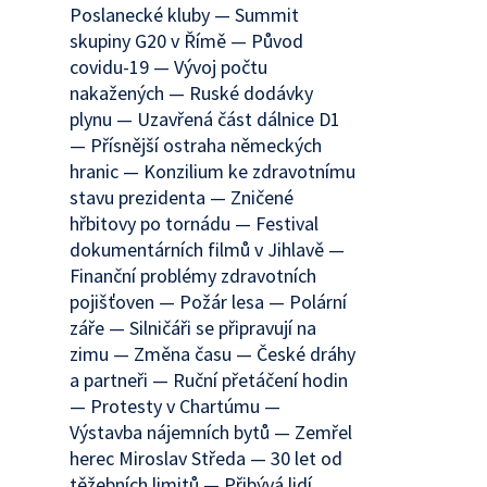
Poslanecké kluby — Summit
skupiny G20 v Římě — Původ
covidu-19 — Vývoj počtu
nakažených — Ruské dodávky
plynu — Uzavřená část dálnice D1
— Přísnější ostraha německých
hranic — Konzilium ke zdravotnímu
stavu prezidenta — Zničené
hřbitovy po tornádu — Festival
dokumentárních filmů v Jihlavě —
Finanční problémy zdravotních
pojišťoven — Požár lesa — Polární
záře — Silničáři se připravují na
zimu — Změna času — České dráhy
a partneři — Ruční přetáčení hodin
— Protesty v Chartúmu —
Výstavba nájemních bytů — Zemřel
herec Miroslav Středa — 30 let od
těžebních limitů — Přibývá lidí