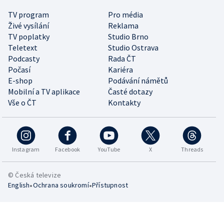
TV program
Pro média
Živé vysílání
Reklama
TV poplatky
Studio Brno
Teletext
Studio Ostrava
Podcasty
Rada ČT
Počasí
Kariéra
E-shop
Podávání námětů
Mobilní a TV aplikace
Časté dotazy
Vše o ČT
Kontakty
Instagram
Facebook
YouTube
X
Threads
© Česká televize
•
•
English
Ochrana soukromí
Přístupnost