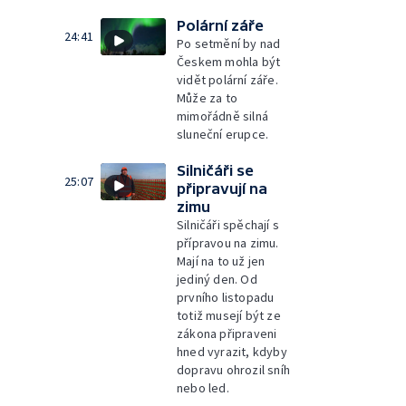
Polární záře
24:41
Po setmění by nad
Českem mohla být
vidět polární záře.
Může za to
mimořádně silná
sluneční erupce.
Silničáři se
25:07
připravují na
zimu
Silničáři spěchají s
přípravou na zimu.
Mají na to už jen
jediný den. Od
prvního listopadu
totiž musejí být ze
zákona připraveni
hned vyrazit, kdyby
dopravu ohrozil sníh
nebo led.