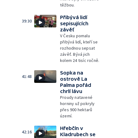
těžbou.
Přibývá lidí
39:30
sepisujících
závěť
V Česku pomalu
přibývá lidí, kteří se
rozhodnou sepsat
závěť. Bývá jich
kolem 24 tisíc ročně.
Sopka na
41:48
ostrově La
Palma pořád
chrlí lávu
Proudy natavené
horniny už pokryly
přes 900 hektarů
území.
Hřebčín v
42:16
Kladrubech se