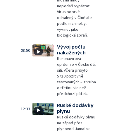
možná nikdy
nepodaří vypátrat.
Virus poprvé
odhalený v Číně ale
podle nich nebyl
vyvinut jako
biologická zbraň.
Vývoj počtu
08:50
nakažených
Koronavirová
epidemie v Česku dál
sílí. Včera přibylo
5720 pozitivně
testovaných – zhruba
o třetinu víc než
předchozí pátek.
Ruské dodávky
12:33
plynu
Ruské dodávky plynu
na západ přes
plynovod Jamal se