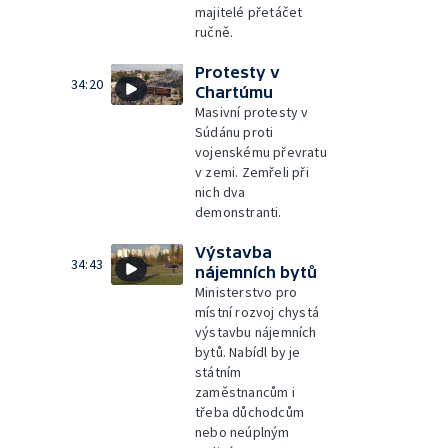
majitelé přetáčet
ručně.
Protesty v
34:20
Chartúmu
Masivní protesty v
Súdánu proti
vojenskému převratu
v zemi. Zemřeli při
nich dva
demonstranti.
Výstavba
34:43
nájemních bytů
Ministerstvo pro
místní rozvoj chystá
výstavbu nájemních
bytů. Nabídl by je
státním
zaměstnancům i
třeba důchodcům
nebo neúplným