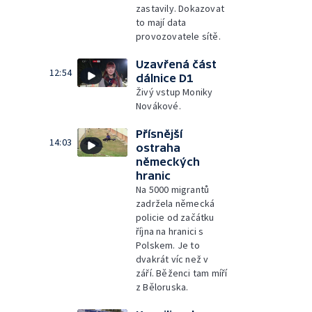
zastavily. Dokazovat
to mají data
provozovatele sítě.
Uzavřená část
12:54
dálnice D1
Živý vstup Moniky
Novákové.
Přísnější
14:03
ostraha
německých
hranic
Na 5000 migrantů
zadržela německá
policie od začátku
října na hranici s
Polskem. Je to
dvakrát víc než v
září. Běženci tam míří
z Běloruska.