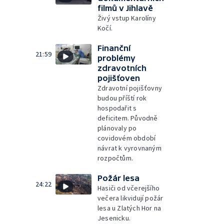
filmů v Jihlavě
Živý vstup Karolíny
Kočí.
Finanční
21:59
problémy
zdravotních
pojišťoven
Zdravotní pojišťovny
budou příští rok
hospodařit s
deficitem. Původně
plánovaly po
covidovém období
návrat k vyrovnaným
rozpočtům.
Požár lesa
24:22
Hasiči od včerejšího
večera likvidují požár
lesa u Zlatých Hor na
Jesenicku.