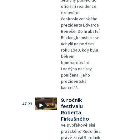
Jedičný pohled do
oficiální rezidence
exilového
československého
prezidenta Edvarda
Beneše. Do hrabství
Buckinghamshire se
úchylil na podzim
roku 1940, kdy byla
během
bombardování
Londýna nacisty
poničena i jeho
prezidentská
kancelář.
9. ročník
47:23
festivalu
Roberta
Firkušného
Ve Dvořákově síni
pražského Rudolfina
právě začal 9. ročník