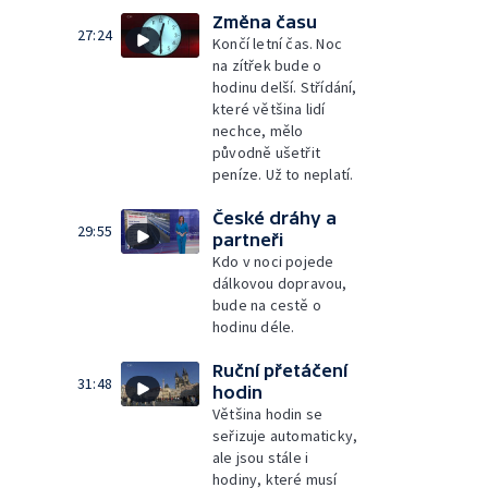
Změna času
27:24
Končí letní čas. Noc
na zítřek bude o
hodinu delší. Střídání,
které většina lidí
nechce, mělo
původně ušetřit
peníze. Už to neplatí.
České dráhy a
29:55
partneři
Kdo v noci pojede
dálkovou dopravou,
bude na cestě o
hodinu déle.
Ruční přetáčení
31:48
hodin
Většina hodin se
seřizuje automaticky,
ale jsou stále i
hodiny, které musí