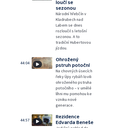
loučí se
sezonou
Národní hřebčín v
Kladrubech nad
Labem se dnes
rozloučil s letošní
sezonou. A to
tradiční Hubertovou
jízdou.
Ohrožený
44:04
pstruh potoční
Na chovných úsecích
řeky Úpy rybáři lovili
ohroženého pstruha
potočního – v umělé
líhni mu pomohou ke
vzniku nové
generace.
Rezidence
44:57
Edvarda Beneše