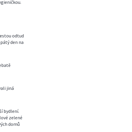
ygieničkou.
cestou odtud
v pátý den na
ebatě
li jiná
í bydlení.
Nové zelené
ových domů