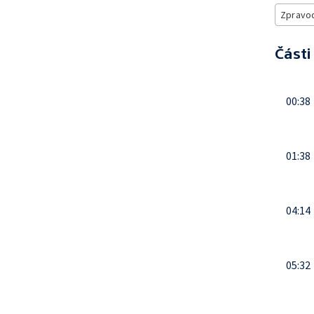
Zpravod
Části
00:38
01:38
04:14
05:32