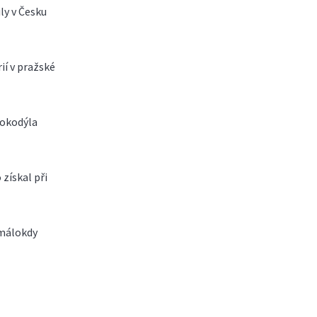
ly v Česku
rií v pražské
rokodýla
 získal při
 málokdy