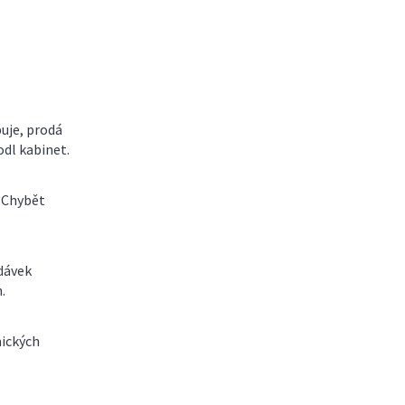
uje, prodá
dl kabinet.
 Chybět
 dávek
.
mických