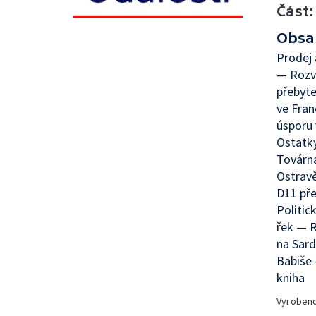
Část:
Obsa
Prodej 
— Rozvo
přebyte
ve Fra
úsporu
Ostatk
Továrna
Ostravě
D11 pře
Politi
řek — R
na Sard
Babiše
kniha
Vyroben