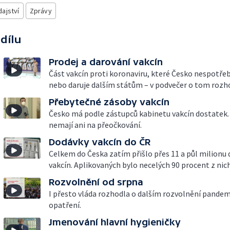
ajství
Zprávy
 dílu
Prodej a darování vakcín
Část vakcín proti koronaviru, které Česko nespotřeb
nebo daruje dalším státům – v podvečer o tom rozho
Přebytečné zásoby vakcín
Česko má podle zástupců kabinetu vakcín dostatek.
nemají ani na přeočkování.
Dodávky vakcín do ČR
Celkem do Česka zatím přišlo přes 11 a půl milionu
vakcín. Aplikovaných bylo necelých 90 procent z nich
Rozvolnění od srpna
I přesto vláda rozhodla o dalším rozvolnění pande
opatření.
Jmenování hlavní hygieničky