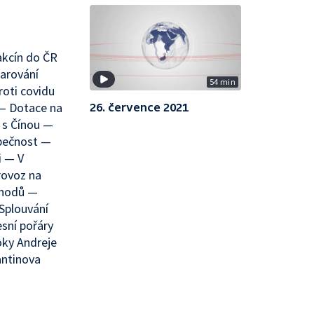
akcín do ČR
arování
54 min
roti covidu
— Dotace na
26. července 2021
 s Čínou —
pečnost —
i — V
rovoz na
chodů —
Splouvání
sní pořáry
oky Andreje
antinova