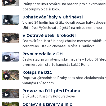
Plány na velkou továrnu na baterie pro elektromobi
postoupily o další krok.
Dohašování haly v Uhřiněvsi
Víc než 24 hodin hasiči likvidovali požár haly s droge
Uhřiněvsi. Vyšetřovatelé ještě na místo nemohou.
V Ostravě utekl krokodýl
Ostravští policisté hledají zhruba metrové mládě k
čelnatého. Uteklo chovateli v části Hrabůvka.
První medaile z OH
Česko slaví první olympijské medaile v Tokiu. Stříbro
premiérovém startu kanoista Lukáš Rohan.
Kolaps na D11
Doprava východně od Prahy dnes ráno zkolabovala
vídaným způsobem.
Provoz na D11 před Prahou
Živý vstup Kristiny Kolovrátkové.
Opravy a uzávěry silnic