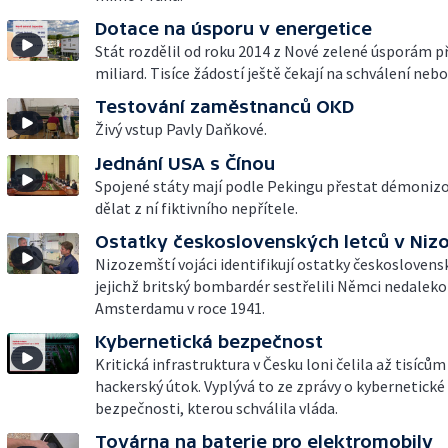
Dotace na úsporu v energetice
Stát rozdělil od roku 2014 z Nové zelené úsporám p
miliard. Tisíce žádostí ještě čekají na schválení neb
Testování zaměstnanců OKD
Živý vstup Pavly Daňkové.
Jednání USA s Čínou
Spojené státy mají podle Pekingu přestat démonizo
dělat z ní fiktivního nepřítele.
Ostatky československých letců v Ni
Nizozemští vojáci identifikují ostatky českoslovens
jejichž britský bombardér sestřelili Němci nedaleko
Amsterdamu v roce 1941.
Kybernetická bezpečnost
Kritická infrastruktura v Česku loni čelila až tisíců
hackerský útok. Vyplývá to ze zprávy o kybernetické
bezpečnosti, kterou schválila vláda.
Továrna na baterie pro elektromobily