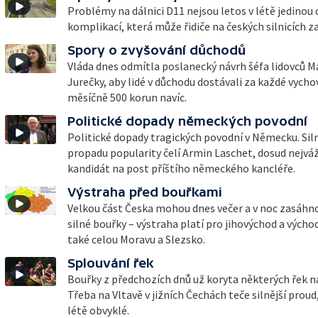
Problémy na dálnici D11 nejsou letos v létě jedinou
komplikací, která může řidiče na českých silnicích z
Spory o zvyšování důchodů
Vláda dnes odmítla poslanecký návrh šéfa lidovců M
Jurečky, aby lidé v důchodu dostávali za každé vycho
měsíčně 500 korun navíc.
Politické dopady německých povodní
Politické dopady tragických povodní v Německu. Si
propadu popularity čelí Armin Laschet, dosud nejváž
kandidát na post příštího německého kancléře.
Výstraha před bouřkami
Velkou část Česka mohou dnes večer a v noc zasáhn
silné bouřky – výstraha platí pro jihovýchod a výcho
také celou Moravu a Slezsko.
Splouvání řek
Bouřky z předchozích dnů už koryta některých řek na
Třeba na Vltavě v jižních Čechách teče silnější proud
létě obvyklé.