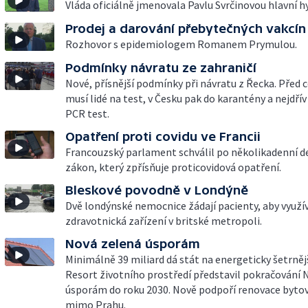
Vláda oficiálně jmenovala Pavlu Svrčinovou hlavní h
Prodej a darování přebytečných vakcín
Rozhovor s epidemiologem Romanem Prymulou.
Podmínky návratu ze zahraničí
Nové, přísnější podmínky při návratu z Řecka. Před 
musí lidé na test, v Česku pak do karantény a nejdří
PCR test.
Opatření proti covidu ve Francii
Francouzský parlament schválil po několikadenní d
zákon, který zpřísňuje proticovidová opatření.
Bleskové povodně v Londýně
Dvě londýnské nemocnice žádají pacienty, aby využíva
zdravotnická zařízení v britské metropoli.
Nová zelená úsporám
Minimálně 39 miliard dá stát na energeticky šetrnějš
Resort životního prostředí představil pokračování 
úsporám do roku 2030. Nově podpoří renovace byt
mimo Prahu.