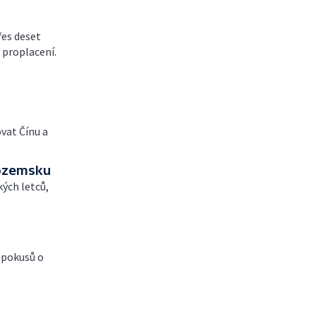
řes deset
o proplacení.
vat Čínu a
zozemsku
kých letců,
m pokusů o