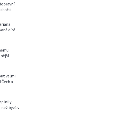
 dopravní
askočit.
ariana
vané dítě
lnému
nější
out velmi
d Čech a
plnily.
, než bývá v