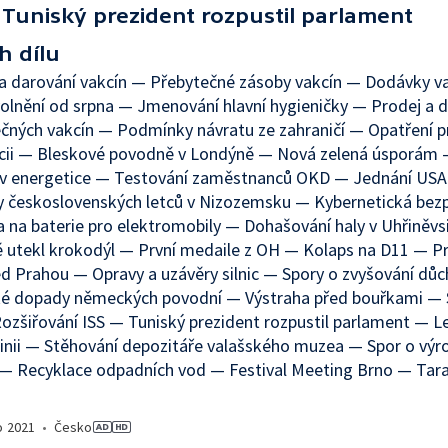
Tuniský prezident rozpustil parlament
h dílu
a darování vakcín — Přebytečné zásoby vakcín — Dodávky v
lnění od srpna — Jmenování hlavní hygieničky — Prodej a d
čných vakcín — Podmínky návratu ze zahraničí — Opatření p
ncii — Bleskové povodně v Londýně — Nová zelená úsporám 
 v energetice — Testování zaměstnanců OKD — Jednání USA
y československých letců v Nizozemsku — Kybernetická bez
 na baterie pro elektromobily — Dohašování haly v Uhřiněvs
 utekl krokodýl — První medaile z OH — Kolaps na D11 — P
d Prahou — Opravy a uzávěry silnic — Spory o zvyšování dů
cké dopady německých povodní — Výstraha před bouřkami — 
ozšiřování ISS — Tuniský prezident rozpustil parlament — Le
inii — Stěhování depozitáře valašského muzea — Spor o výr
 — Recyklace odpadních vod — Festival Meeting Brno — Tar
o
2021
•
Česko