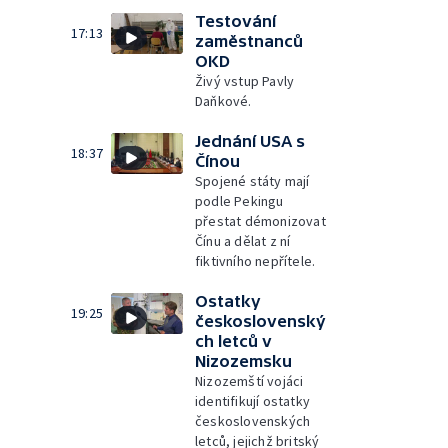
Testování
17:13
zaměstnanců
OKD
Živý vstup Pavly
Daňkové.
Jednání USA s
18:37
Čínou
Spojené státy mají
podle Pekingu
přestat démonizovat
Čínu a dělat z ní
fiktivního nepřítele.
Ostatky
19:25
československý
ch letců v
Nizozemsku
Nizozemští vojáci
identifikují ostatky
československých
letců, jejichž britský