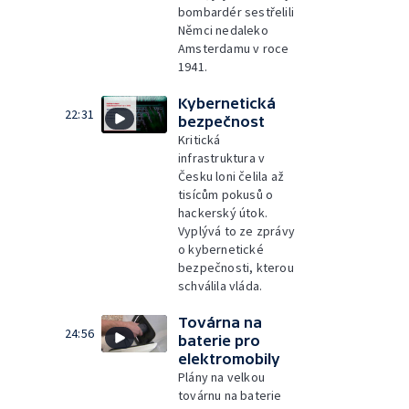
bombardér sestřelili
Němci nedaleko
Amsterdamu v roce
1941.
Kybernetická
22:31
bezpečnost
Kritická
infrastruktura v
Česku loni čelila až
tisícům pokusů o
hackerský útok.
Vyplývá to ze zprávy
o kybernetické
bezpečnosti, kterou
schválila vláda.
Továrna na
24:56
baterie pro
elektromobily
Plány na velkou
továrnu na baterie