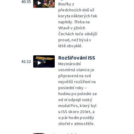
40:35
Bouřky z
předchozích dnů už
koryta některých řek
naplnily. Třeba na
Vltavě v jižních
Čechách teče silnější
proud, než bývá v
létě obvyklé.
Rozšiřování ISS
42:22
Mezinárodní
vesmírná stanice je
připravená na své
největší rozšíření na
poslední roky –
hodinu po poledni se
od ní odpojil ruský
modul Pirs, který byl
u ISS skoro 20 let, a
o pár hodin později
shořel v atmosféře.