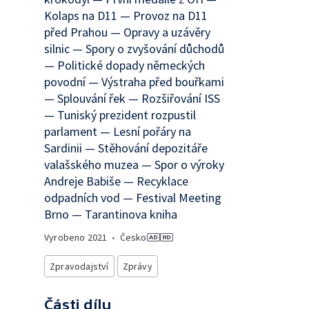
Kolaps na D11 — Provoz na D11
před Prahou — Opravy a uzávěry
silnic — Spory o zvyšování důchodů
— Politické dopady německých
povodní — Výstraha před bouřkami
— Splouvání řek — Rozšiřování ISS
— Tuniský prezident rozpustil
parlament — Lesní pořáry na
Sardinii — Stěhování depozitáře
valašského muzea — Spor o výroky
Andreje Babiše — Recyklace
odpadních vod — Festival Meeting
Brno — Tarantinova kniha
Vyrobeno
2021
•
Česko
Zpravodajství
Zprávy
Části dílu