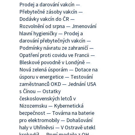
Prodej a darování vakcín —
Přebytečné zásoby vakcín —
Dodávky vakcín do ČR —
Rozvolnění od srpna — Jmenování
hlavní hygieničky — Prodej a
darování přebytečných vakcín —
Podmínky návratu ze zahraničí —
Opatření proti covidu ve Francii —
Bleskové povodně v Londýně —
Nová zelená úsporám — Dotace na
úsporu v energetice — Testování
zaměstnanců OKD — Jednání USA
s Čínou — Ostatky
československých letců v
Nizozemsku — Kybernetická
bezpečnost — Továrna na baterie
pro elektromobily — Dohašování
haly v Uhřiněvsi — V Ostravě utekl
krokodýl — První medaile z OH —