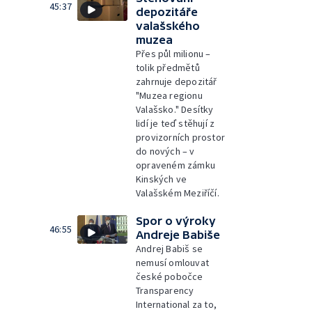
45:37
depozitáře
valašského
muzea
Přes půl milionu –
tolik předmětů
zahrnuje depozitář
"Muzea regionu
Valašsko." Desítky
lidí je teď stěhují z
provizorních prostor
do nových – v
opraveném zámku
Kinských ve
Valašském Meziříčí.
Spor o výroky
46:55
Andreje Babiše
Andrej Babiš se
nemusí omlouvat
české pobočce
Transparency
International za to,