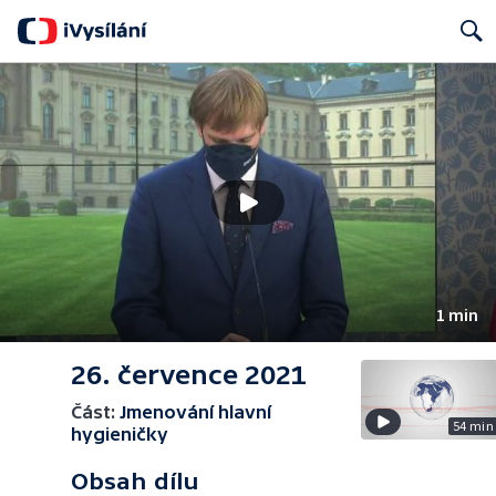
Search
1 min
26. července 2021
Část:
Jmenování hlavní
54 min
hygieničky
Obsah dílu