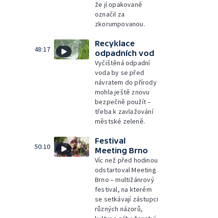
že jí opakovaně
označil za
zkorumpovanou.
Recyklace
48:17
odpadních vod
Vyčištěná odpadní
voda by se před
návratem do přírody
mohla ještě znovu
bezpečně použít –
třeba k zavlažování
městské zeleně.
Festival
50:10
Meeting Brno
Víc než před hodinou
odstartoval Meeting
Brno – multižánrový
festival, na kterém
se setkávají zástupci
různých názorů,