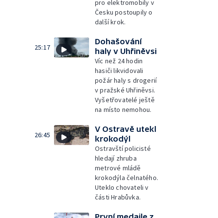
pro elektromobily v
Česku postoupily o
další krok.
Dohašování
25:17
haly v Uhřiněvsi
Víc než 24 hodin
hasiči likvidovali
požár haly s drogerií
v pražské Uhřiněvsi.
Vyšetřovatelé ještě
na místo nemohou.
V Ostravě utekl
26:45
krokodýl
Ostravští policisté
hledají zhruba
metrové mládě
krokodýla čelnatého.
Uteklo chovateli v
části Hrabůvka.
První medaile z