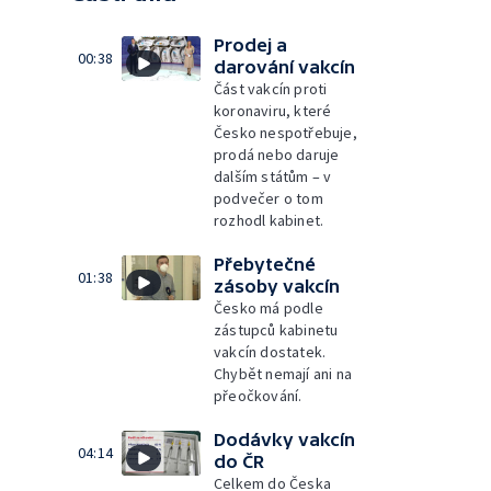
Prodej a
00:38
darování vakcín
Část vakcín proti
koronaviru, které
Česko nespotřebuje,
prodá nebo daruje
dalším státům – v
podvečer o tom
rozhodl kabinet.
Přebytečné
01:38
zásoby vakcín
Česko má podle
zástupců kabinetu
vakcín dostatek.
Chybět nemají ani na
přeočkování.
Dodávky vakcín
04:14
do ČR
Celkem do Česka