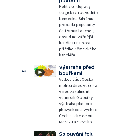
povodní
Politické dopady
tragických povodní v
Německu. Silnému
propadu popularity
čelí Armin Laschet,
dosud nejvážnější
kandidát na post
příštího německého
kancléře.
Výstraha před
40:11
bouřkami
Velkou část Česka
mohou dnes večer a
v noc zasáhnout
velmi silné bouřky –
výstraha platí pro
jihovýchod a východ
Čech a také celou
Moravu a Slezsko.
Splouvání řek