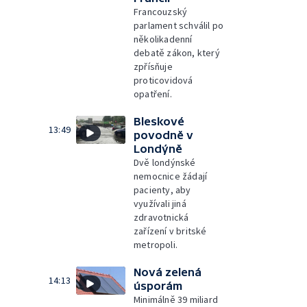
Francouzský
parlament schválil po
několikadenní
debatě zákon, který
zpřísňuje
proticovidová
opatření.
Bleskové
13:49
povodně v
Londýně
Dvě londýnské
nemocnice žádají
pacienty, aby
využívali jiná
zdravotnická
zařízení v britské
metropoli.
Nová zelená
14:13
úsporám
Minimálně 39 miliard