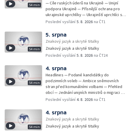
— Cíle ruských úderů na Ukrajině — Unijní
54 min
podpora Ukrajině — Přísnější ochrana pro
ukrajinské uprchlíky — Ukrajinští uprchlíci s
dočasnou ochranou v Česku — Uprchlíci s
Poslední vysílání
5. 8. 2026
na ČT1
dočasnou ochranou v ČR — Pátrání na jezeře
Most — Hašení skládky — Srážka nákladního
5. srpna
letadla s dronem v Německu — Vyšetřování
Znakový jazyk a skryté titulky
nehody Filipa Turka — Tržby v maloobchodu
Znakový jazyk a skryté titulky
54 min
— Ústavní soud vyhověl matce ve sporu o
Poslední vysílání
5. 8. 2026
na ČT24
děti — Kniha Válka ševců — Izrael
nepřistoupil na mírový plán o Pásmu Gazy —
Návrhy na zmírnění zákona o střetu zájmů —
4. srpna
Podvodné emaily napodobují Českou
Headlines — Podané kandidátky do
advokátní komoru — Obvinění za praní
podzimních voleb — Ambice sněmovních
54 min
špinavých peněz — Bývalý poslanec Petr
stran před komunálními volbami — Přehled
Wolf je obžalován — Dodávka chybějícího
obcí — Jednání unijních ministrů o migraci —
léku na rakovinu prsu — Vlna veder a silné
Stíhání čínského občana za špionáž — Požár
Poslední vysílání
4. 8. 2026
na ČT1
bouřky — Teplotní rekordy — Ekonomické
na Benešovsku — Lesní požár na Šumavě —
dopady nadprůměrných teplot — Vyschlé
Požár skládky na Litoměřicku — Nedostatek
4. srpna
potoky a říčky — Vozíčkáři bez domova —
vody na Brněnsku — Dodávky pitné vody do
Znakový jazyk a skryté titulky
Dohoda o Hormuzském průlivu — Primárky
obcí — Jednání o otevření Hormuzského
Demokratické strany v Michiganu — Tresty v
Znakový jazyk a skryté titulky
54 min
průlivu — Dopady ruských útoků na