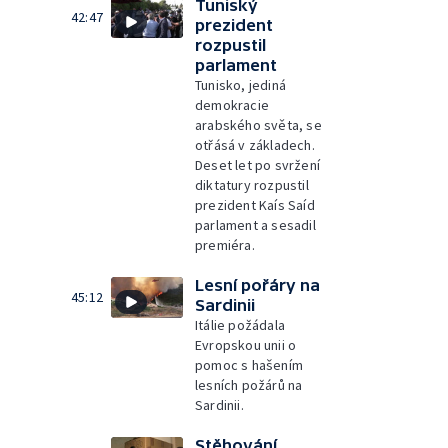
Tuniský
42:47
prezident
rozpustil
parlament
Tunisko, jediná
demokracie
arabského světa, se
otřásá v základech.
Deset let po svržení
diktatury rozpustil
prezident Kaís Saíd
parlament a sesadil
premiéra.
Lesní pořáry na
45:12
Sardinii
Itálie požádala
Evropskou unii o
pomoc s hašením
lesních požárů na
Sardinii.
Stěhování