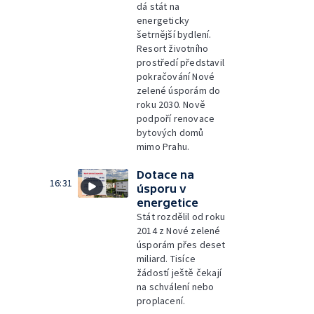
dá stát na
energeticky
šetrnější bydlení.
Resort životního
prostředí představil
pokračování Nové
zelené úsporám do
roku 2030. Nově
podpoří renovace
bytových domů
mimo Prahu.
Dotace na
16:31
úsporu v
energetice
Stát rozdělil od roku
2014 z Nové zelené
úsporám přes deset
miliard. Tisíce
žádostí ještě čekají
na schválení nebo
proplacení.