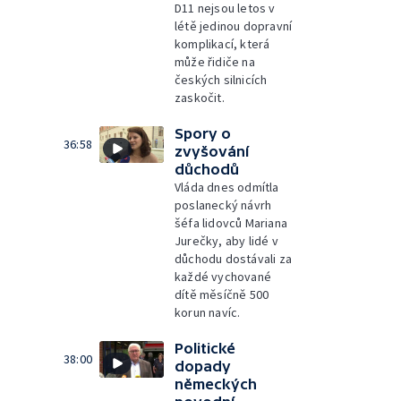
D11 nejsou letos v
létě jedinou dopravní
komplikací, která
může řidiče na
českých silnicích
zaskočit.
Spory o
36:58
zvyšování
důchodů
Vláda dnes odmítla
poslanecký návrh
šéfa lidovců Mariana
Jurečky, aby lidé v
důchodu dostávali za
každé vychované
dítě měsíčně 500
korun navíc.
Politické
38:00
dopady
německých