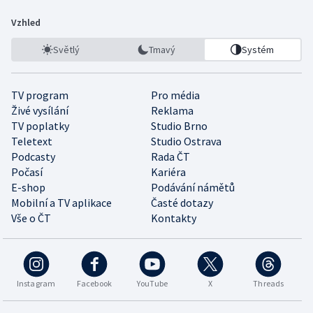
Vzhled
Světlý
Tmavý
Systém
TV program
Pro média
Živé vysílání
Reklama
TV poplatky
Studio Brno
Teletext
Studio Ostrava
Podcasty
Rada ČT
Počasí
Kariéra
E-shop
Podávání námětů
Mobilní a TV aplikace
Časté dotazy
Vše o ČT
Kontakty
Instagram
Facebook
YouTube
X
Threads