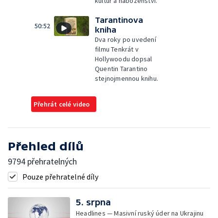
kultur a náboženství.
Tarantinova
50:52
kniha
Dva roky po uvedení
filmu Tenkrát v
Hollywoodu dopsal
Quentin Tarantino
stejnojmennou knihu.
Přehrát celé video
Přehled dílů
9794 přehratelných
Pouze přehratelné díly
5. srpna
Headlines — Masivní ruský úder na Ukrajinu