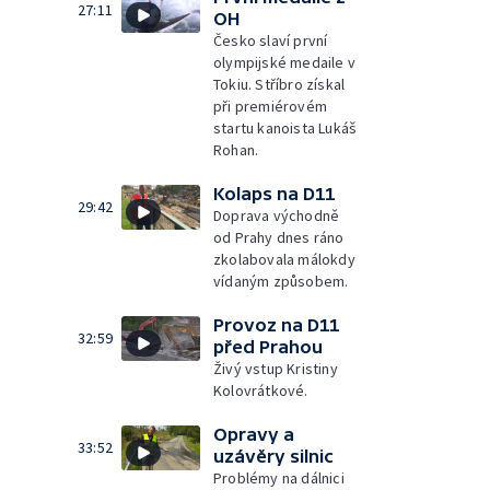
27:11
OH
Česko slaví první
olympijské medaile v
Tokiu. Stříbro získal
při premiérovém
startu kanoista Lukáš
Rohan.
Kolaps na D11
29:42
Doprava východně
od Prahy dnes ráno
zkolabovala málokdy
vídaným způsobem.
Provoz na D11
32:59
před Prahou
Živý vstup Kristiny
Kolovrátkové.
Opravy a
33:52
uzávěry silnic
Problémy na dálnici