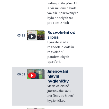
zatím přišlo přes 11
a půl milionu dávek
vakcín. Aplikovaných
bylo necelých 90
procent z nich.
Rozvolnění od
05:32
srpna
I přesto vláda
rozhodla o dalším
rozvolnění
pandemických
opatření.
Jmenování
06:02
hlavní
hygieničky
Vláda oficiálně
jmenovala Pavlu
Svrčinovou hlavní
hygieničkou.