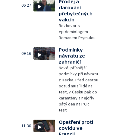
Prodej a
06:27
darování
přebytečných
vakcín
Rozhovor s
epidemiologem
Romanem Prymulou.
Podmínky
09:16
návratu ze
zahraničí
Nové, přísnější
podmínky při návratu
z Řecka. Před cestou
odtud musí lidé na
test, v Česku pak do
karantény a nejdřív
pátý den na PCR
test.
Opatření proti
11:30
covidu ve
Francii