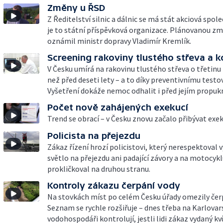
Změny u ŘSD
Z Ředitelství silnic a dálnic se má stát akciová spol
je to státní příspěvková organizace. Plánovanou z
oznámil ministr dopravy Vladimír Kremlík.
Screening rakoviny tlustého střeva a 
V Česku umírá na rakovinu tlustého střeva o třetinu
než před deseti lety – a to díky preventivnímu testo
Vyšetření dokáže nemoc odhalit i před jejím propuk
Počet nově zahájených exekucí
Trend se obrací – v Česku znovu začalo přibývat exek
Policista na přejezdu
Zákaz řízení hrozí policistovi, který nerespektoval 
světlo na přejezdu ani padající závory a na motocyk
prokličkoval na druhou stranu.
Kontroly zákazu čerpání vody
Na stovkách míst po celém Česku úřady omezily čerp
Seznam se rychle rozšiřuje – dnes třeba na Karlovar
vodohospodáři kontrolují, jestli lidi zákaz vydaný kv