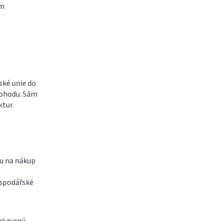
ím
ské unie do
dohodu. Sám
ktur.
ru na nákup
ospodářské
takzvaný