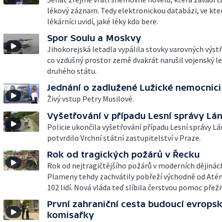
lékový záznam. Tedy elektronickou databázi, ve kter
lékárníci uvidí, jaké léky kdo bere.
Spor Soulu a Moskvy
Jihokorejská letadla vypálila stovky varovných výst
co vzdušný prostor země dvakrát narušil vojenský l
druhého státu.
Jednání o zadlužené Lužické nemocnici
Živý vstup Petry Musilové.
Vyšetřování v případu Lesní správy Lá
Policie ukončila vyšetřování případu Lesní správy Lá
potvrdilo Vrchní státní zastupitelství v Praze.
Rok od tragických požárů v Řecku
Rok od nejtragičtějšího požárů v moderních dějinác
Plameny tehdy zachvátily pobřeží východně od Atén
102 lidí. Nová vláda teď slíbila čerstvou pomoc přeži
První zahraniční cesta budoucí evrops
komisařky