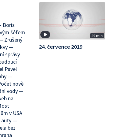
— Boris
ovým šéfem
49 min
 — Zrušený
skvy —
24. července 2019
ní správy
 budoucí
l Pavel
rahy —
Počet nově
ání vody —
veb na
Most
ntům v USA
á auty —
ela bez
chrana