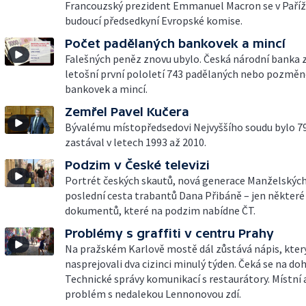
Francouzský prezident Emmanuel Macron se v Paříži
budoucí předsedkyní Evropské komise.
Počet padělaných bankovek a mincí
Falešných peněz znovu ubylo. Česká národní banka 
letošní první pololetí 743 padělaných nebo pozmě
bankovek a mincí.
Zemřel Pavel Kučera
Bývalému místopředsedovi Nejvyššího soudu bylo 79 
zastával v letech 1993 až 2010.
Podzim v České televizi
Portrét českých skautů, nová generace Manželskýc
poslední cesta trabantů Dana Přibáně – jen některé
dokumentů, které na podzim nabídne ČT.
Problémy s graffiti v centru Prahy
Na pražském Karlově mostě dál zůstává nápis, kter
nasprejovali dva cizinci minulý týden. Čeká se na do
Technické správy komunikací s restaurátory. Místní al
problém s nedalekou Lennonovou zdí.