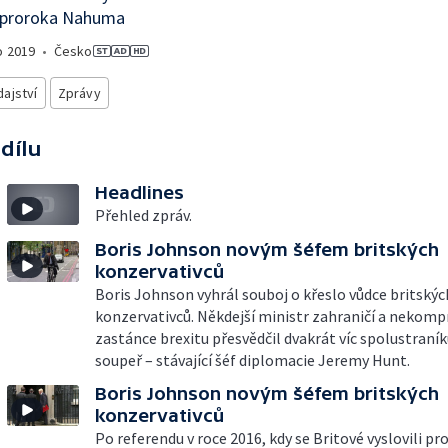
 proroka Nahuma
o
2019
•
Česko
ajství
Zprávy
 dílu
Headlines
Přehled zpráv.
Boris Johnson novým šéfem britských
konzervativců
Boris Johnson vyhrál souboj o křeslo vůdce britskýc
konzervativců. Někdejší ministr zahraničí a nekom
zastánce brexitu přesvědčil dvakrát víc spolustraní
soupeř – stávající šéf diplomacie Jeremy Hunt.
Boris Johnson novým šéfem britských
konzervativců
Po referendu v roce 2016, kdy se Britové vyslovili pr