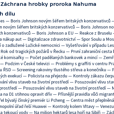
Záchrana hrobky proroka Nahuma
h dílu
es — Boris Johnson novým šéfem britských konzervativců 
n novým šéfem britských konzervativců — Boris Johnson n
ch konzervativců — Boris Johnson a EU — Reakce z Bruselu
a nákup aut — Digitalizace zdravotnictví — Spor Soulu a Mo
 o zadlužené Lužické nemocnici — Vyšetřování v případu Les
Rok od tragických požárů v Řecku — První zahraniční cesta
ké komisařky — Počet padělaných bankovek a mincí — Zemře
— Podzim v České televizi — Problémy s graffiti v centru P
 ŘSD — Screening rakoviny tlustého střeva a konečníku — 
ých exekucí — Policista na přejezdu — Kontroly zákazu čerp
ání vlivu staveb na životní prostředí — Posuzování vlivu sta
 prostředí — Posuzování vlivu staveb na životní prostředí — 
a na D1 stihnou opravit dřív — Přísnější pravidla vůči migra
l bývalý čínský premiér Li Pcheng — Centra měst přeplněn
opolní úřad řeší Huawei — Kontroly kolem Vltavy — Venezu
a tekoucí vody — Na milion hektarů lesa hoří na Sibiři — Zá