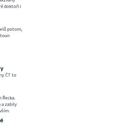
é doktoři i
řelů potom,
etoun
ny
ny. ČT to
h Řecka.
 a zabily
vším.
ké