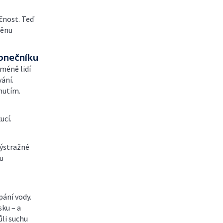
ečnost. Teď
měnu
konečníku
 méně lidí
vání.
nutím.
ucí.
výstražné
lu
ání vody.
sku – a
ůli suchu