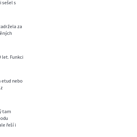
 sešel s
zadržela za
něných
let. Funkci
h etud nebo
 z
ý tam
hodu
e řeší i