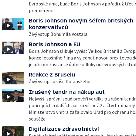
Evropské unie, bude Boris Johnson v pořadí už třet
premiérem.
Boris Johnson novým šéfem britských
konzervativců
Živý vstup Bohumila Vostala.
Boris Johnson a EU
Boris Johnson slibuje vyvést Velkou Británii z Evrop
konce letošního října a vyjednat novou brexitovou 
je přitom zastánce úplné odluky od evropských stru
Reakce z Bruselu
Živý vstup Lukáše Dolanského.
Zrušený tendr na nákup aut
Nejvyšší správní soud prověří verdikt o zrušení tend
policejních a dalších aut za víc než 2 a čtvrt miliardy.
Ministerstvo vnitra zažalovalo Úřad pro ochranu h
soutěže.
Digitalizace zdravotnictví
Senát zřejmě vrátí sněmovně novelu, která zavádí 