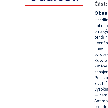
Část:
Obsa
Headlin
Johnso
britský
tendr n
Jednání
Lány — 
evrops
Kučera 
Změny u
zahájen
Posuzov
životní
Vysočin
— Zemře
Antimon
proudu 