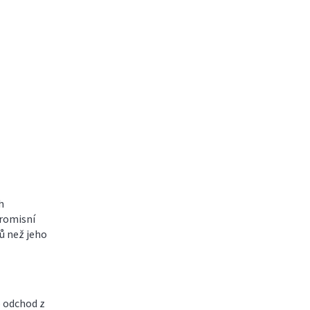
h
promisní
ků než jeho
o odchod z