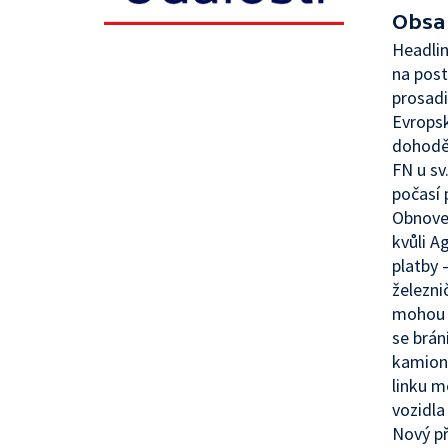
Obsa
Headlin
na post
prosadi
Evropsk
dohodě 
FN u sv
počasí 
Obnoven
kvůli A
platby 
železni
mohou v
se brá
kamionu
linku m
vozidl
Nový př