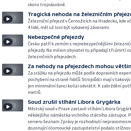
skoro trojnásobně.
Tragická nehoda na železničním přejez
Železniční přejezd v Černožicích na Hradecku, kde v
4 lidé, měl už loni být vybavený závorami.
Nebezpečné přejezdy
Česko patří k zemím s nejnebezpečnějšími železnič
přejezdy. Na milion obyvatel tu připadají tři úmrtí n
železničních přejezdech.
Za nehody na přejezdech mohou většino
Za srážku na přejezdu může podle dopravních expert
pochybení na straně řidičů. Strojvůdci mají v takový
jen minimální šanci kolizi odvrátit. K zabrždění pot
metrů.
Soud zrušil stíhání Libora Grygárka
Městský soud v Praze zastavil stíhání Libora Grygár
někdejšího náměstka vrchního státního zástupce. 
serveru Seznam Zprávy je rozhodnutí nepravomocn
dozorující olomoucké zastupitelství podalo stížnos