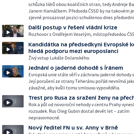
schůzka lídrů obou koaličních stran, tedy Andreje Ba
Janem Hamáčkem. Předseda ČSSD by na takovém je
zjevně prosazoval pozici schválenou dnes předsedn
Další postup v řešení vládní krize
Rozhovor s Ondřejem Veselým, místopředsedou ČSS
Kandidátka na předsedkyni Evropské 
hledá podporu mezi europoslanci
Živý vstup Lukáše Dolanského.
Jednání o jaderné dohodě s Íránem
Evropská unie stále věří v záchranu jaderné dohody 
Její porušení ze strany Teheránu pořád nevnímá jak
závažné, aby kvůli tomu smlouvu vypověděla.
Trest pro Rusa za sražení ženy na pře
Rok a půl od novoroční nehody v centru Prahy vynesl
rozsudek. Rus Oleg Gubin dostal devět let – zatím
nepravomocně.
Nový ředitel FN u sv. Anny v Brně