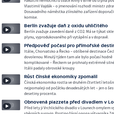
Fakultní nemocnici u svaté Anny v Brně od srpna po
Vlastimil Vajdák – o jmenování rozhodl ministr zdra
Dosavadního náměstka zlínského zařízení doporuči
komise.
Berlín zvažuje daň z oxidu uhličitého
Berlín zvažuje zavedení daně z CO2. Má se týkat skl
plynu, vyprodukovaného při vytápění a v dopravě.
Předpověď počasí pro přímořské desti
Itálie, Chorvatsko a Řecko – oblíbené destinace Čec
dovolenou. Minulý týden tam ale bylo počasí hodně
komplikované – Řeckem se prohnaly extrémně silné
Itálii padaly obrovské kroupy.
Růst čínské ekonomiky zpomalil
Čínská ekonomika rostla ve druhém čtvrtletí letošn
nejpomaleji od počátku devadesátých let – jen o šes
desetiny procenta.
Obnovená piazzeta před divadlem v L
Před lety ji Vrchlického divadlo v Lounech omylem v
sběrných surovin. Protipožární opona výtvarníka Z