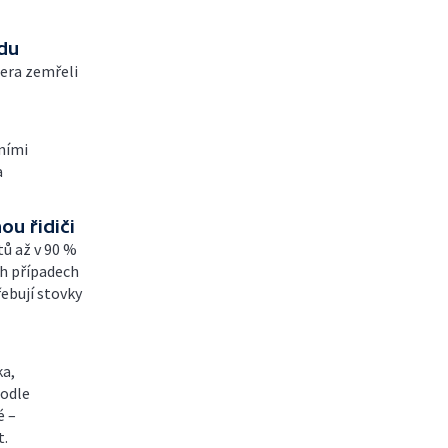
du
čera zemřeli
ními
a
u řidiči
ů až v 90 %
ch případech
řebují stovky
ka,
Podle
é –
t.