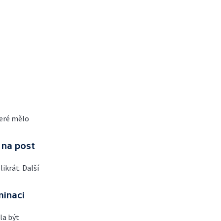
teré mělo
 na post
ikrát. Další
minaci
ěla být