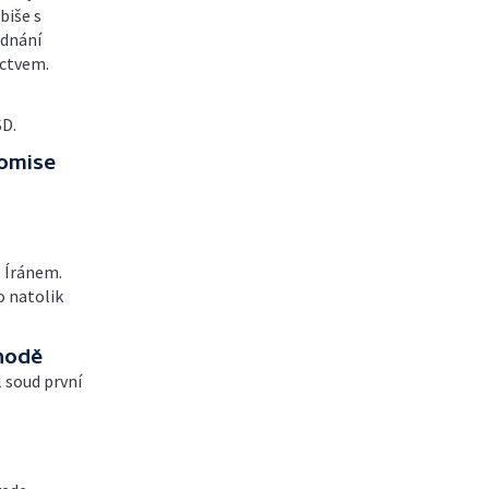
biše s
dnání
ictvem.
D.
komise
s Íránem.
o natolik
chodě
 soud první