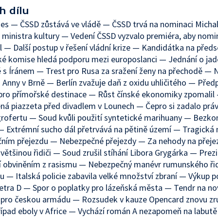
h dílu
es — ČSSD zůstává ve vládě — ČSSD trvá na nominaci Micha
 ministra kultury — Vedení ČSSD vyzvalo premiéra, aby nom
l — Další postup v řešení vládní krize — Kandidátka na před
é komise hledá podporu mezi europoslanci — Jednání o jad
s Íránem — Trest pro Rusa za sražení ženy na přechodě — N
. Anny v Brně — Berlín zvažuje daň z oxidu uhličitého — Pře
pro přímořské destinace — Růst čínské ekonomiky zpomalil
á piazzeta před divadlem v Lounech — Čepro si zadalo práv
grofertu — Soud kvůli použití syntetické marihuany — Bezko
— Extrémní sucho dál přetrvává na pětině území — Tragická
čním přejezdu — Nebezpečné přejezdy — Za nehody na přeje
ětšinou řidiči — Soud zrušil stíhání Libora Grygárka — Pre
ní obviněním z rasismu — Nebezpečný manévr rumunského ři
 — Italská policie zabavila velké množství zbraní — Výkup
etra D — Spor o poplatky pro lázeňská města — Tendr na no
a pro českou armádu — Rozsudek v kauze Opencard znovu z
ípad eboly v Africe — Vychází román A nezapomeň na labutě