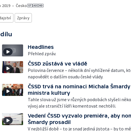
o
2019
•
Česko
ajství
Zprávy
 dílu
Headlines
Přehled zpráv.
ČSSD zůstává ve vládě
Polovina července – několik dní vyhlížené datum, k
napovědět o dalším osudu české vlády.
ČSSD trvá na nominaci Michala Šmardy
ministra kultury
Tahle slova už jsme v různých podobách slyšeli někol
vývoj ale straničtí lídři komentovat nechtěli.
Vedení ČSSD vyzvalo premiéra, aby no
Šmardy prosadil
V nejbližší době – to je snad jediná jistota – by to m