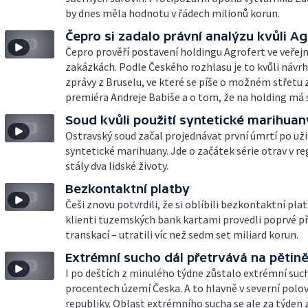
by dnes měla hodnotu v řádech milionů korun.
Čepro si zadalo právní analýzu kvůli Ag
Čepro prověří postavení holdingu Agrofert ve veřej
zakázkách. Podle Českého rozhlasu je to kvůli návrh
zprávy z Bruselu, ve které se píše o možném střetu
premiéra Andreje Babiše a o tom, že na holding má st
Soud kvůli použití syntetické marihuan
Ostravský soud začal projednávat první úmrtí po uži
syntetické marihuany. Jde o začátek série otrav v re
stály dva lidské životy.
Bezkontaktní platby
Češi znovu potvrdili, že si oblíbili bezkontaktní plat
klienti tuzemských bank kartami provedli poprvé př
transkací – utratili víc než sedm set miliard korun.
Extrémní sucho dál přetrvává na pětin
I po deštích z minulého týdne zůstalo extrémní suc
procentech území Česka. A to hlavně v severní polo
republiky. Oblast extrémního sucha se ale za týden