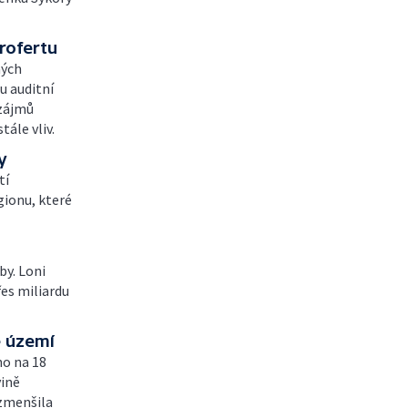
rofertu
ných
u auditní
 zájmů
ále vliv.
y
tí
gionu, které
by. Loni
es miliardu
ě území
ho na 18
vině
 zmenšila