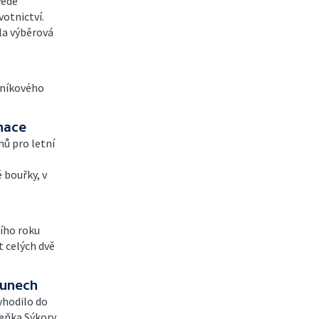
vede
votnictví.
la výběrová
eníkového
nace
hů pro letní
 bouřky, v
ího roku
t celých dvě
ounech
yhodilo do
deňka Sýkory