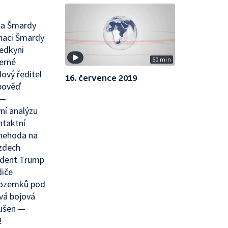
la Šmardy
inaci Šmardy
sedkyni
50 min
erné
ový ředitel
16. července 2019
dpověď
 —
ní analýzu
ntaktní
 nehoda na
zdech
zident Trump
diče
 pozemků pod
vá bojová
rušen —
!