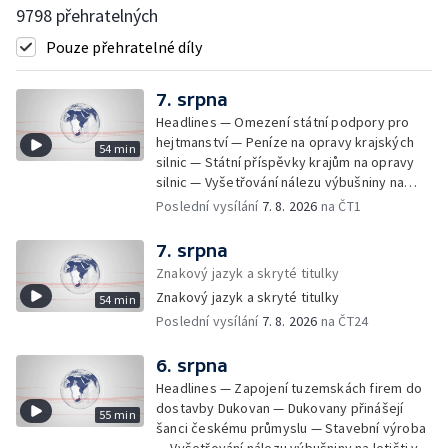
9798 přehratelných
Pouze přehratelné díly
7. srpna
Headlines — Omezení státní podpory pro
hejtmanství — Peníze na opravy krajských
54 min
silnic — Státní příspěvky krajům na opravy
silnic — Vyšetřování nálezu výbušniny na
letišti v Lipsku — Pasové kontroly spojů mezi
Poslední vysílání
7. 8. 2026
na ČT1
Španělskem a Itálii — Demolice vyhořelé
budovy ve Zlíně — Pohřeb Milana Knížáka —
7. srpna
Obvinění v kauze Správy železnic — Tržby
Znakový jazyk a skryté titulky
ve službách vzrostly — Další útoku
Znakový jazyk a skryté titulky
54 min
ukrajinských dronů na sklady v Rusku —
Poslední vysílání
7. 8. 2026
na ČT24
Exhumace těl obětí volyňských masakrů —
Financování zařízení pro pomoc dětem —
Vodní elektrárny kvůli suchu omezují provoz
6. srpna
— 25 let od zápisu vily Tugendhat na seznam
Headlines — Zapojení tuzemskách firem do
UNESCO — Pokuta pro společnost Meta —
dostavby Dukovan — Dukovany přinášejí
55 min
Oběti po střelbě na škole v Thajsku —
šanci českému průmyslu — Stavební výroba
Technologie pomáhají s péčí o seniory —