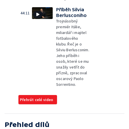
Příběh Silvia
44:11
Berlusconiho
Trojnásobný
premiér Itálie,
miliardář i majitel
fotbalového
klubu. Řeč je o
Silviu Berlusconim.
Jeho příběh i
osob, které se mu
snažily vetřít do
přízně, zpracoval
oscarový Paolo
Sorrentino.
Přehrát celé video
Přehled dílů