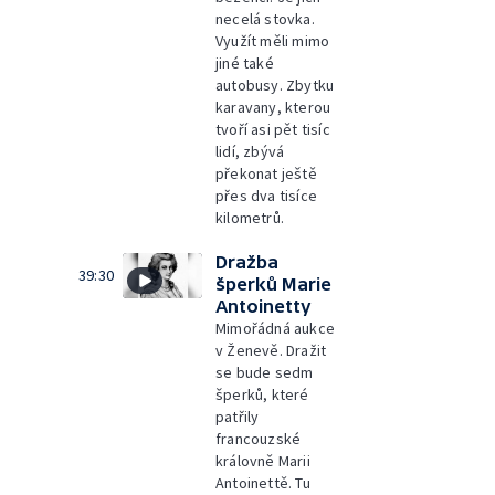
necelá stovka.
Využít měli mimo
jiné také
autobusy. Zbytku
karavany, kterou
tvoří asi pět tisíc
lidí, zbývá
překonat ještě
přes dva tisíce
kilometrů.
Dražba
39:30
šperků Marie
Antoinetty
Mimořádná aukce
v Ženevě. Dražit
se bude sedm
šperků, které
patřily
francouzské
královně Marii
Antoinettě. Tu