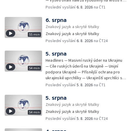
— Vyšetřování nálezu výbušniny na letišti v
Útok nožem v Tanvaldu — Výměna řidičských
Lipsku — Bourání torza vyhořelé budovy ve
Poslední vysílání
6. 8. 2026
na ČT1
průkazů — Demolice vyhořelé výškové
Zlíně — Kritické sucho v Evropě —
budovy ve Zlíně — Baťovská dominanta mizí
Omezování spotřeby vody v Jihlavě — Čistý
6. srpna
ze Zlína — Zpracování sutě po demolici —
zisk bank — Jednání o ukončení bojů na
Znakový jazyk a skryté titulky
Požár v bratislavské rafinerii — Obce bez
Blízkém východě — Opakované údery na
kandidátní listiny pro komunální volby —
Znakový jazyk a skryté titulky
55 min
jižní Libanon — Přibylo zásahů horské služby
Vážné popáleniny od slunce a rozpálených
Poslední vysílání
6. 8. 2026
na ČT24
— Bezpečnostní opatření kvůli Evropské lize
povrchů — Trumpova snaha o omezení
— Český film Volklore získal studentského
nabytí amerického občanství — Násilí
Oscara — Doživotní trest pro Afghánce —
5. srpna
izraleských osadníků na Západním břehu —
Slevy na jízdném — Aktualizace plánu
Headlines — Masivní ruský úder na Ukrajinu
Záchrana živočichů před suchem — Dodávky
adaptace na klimatické změny — Letošní
— Cíle ruských úderů na Ukrajině — Unijní
54 min
léku tamoxifen — Čína řeší rozšiřující se
teplotní rekordy — Škody po nočních
podpora Ukrajině — Přísnější ochrana pro
pouště — Střety se zvěří — Koncert Marka
bouřkách na východě Čech — Výhled počasí
ukrajinské uprchlíky — Ukrajinští uprchlíci s
Ztraceného na Letenské pláni
na další dny — Sucho dělá problémy
dočasnou ochranou v Česku — Uprchlíci s
Poslední vysílání
5. 8. 2026
na ČT1
zemědělcům i drobným pěstitelům — Výhled
dočasnou ochranou v ČR — Pátrání na jezeře
počasí na další dny — Automatická hlášení o
Most — Hašení skládky — Srážka nákladního
5. srpna
nehodě z chytrých zařízení — Zbytečné
letadla s dronem v Německu — Vyšetřování
Znakový jazyk a skryté titulky
výjezdy záchranářů — Obtěžující telefonáty
nehody Filipa Turka — Tržby v maloobchodu
na tísňové linky — Protivzdušná obrana
Znakový jazyk a skryté titulky
54 min
— Ústavní soud vyhověl matce ve sporu o
Ukrajiny — Objasnění vraždy muže v Praze
Poslední vysílání
5. 8. 2026
na ČT24
děti — Kniha Válka ševců — Izrael
po téměř 16 letech — Izraelský osadník čelí
nepřistoupil na mírový plán o Pásmu Gazy —
obvinění z vraždy — Boj s požáry ve Francii
Návrhy na zmírnění zákona o střetu zájmů —