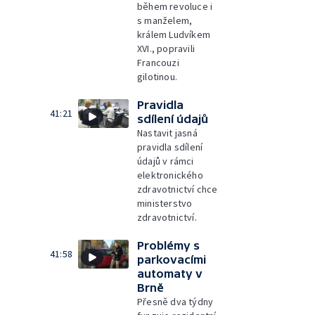
během revoluce i
s manželem,
králem Ludvíkem
XVI., popravili
Francouzi
gilotinou.
Pravidla
41:21
sdílení údajů
Nastavit jasná
pravidla sdílení
údajů v rámci
elektronického
zdravotnictví chce
ministerstvo
zdravotnictví.
Problémy s
41:58
parkovacími
automaty v
Brně
Přesně dva týdny