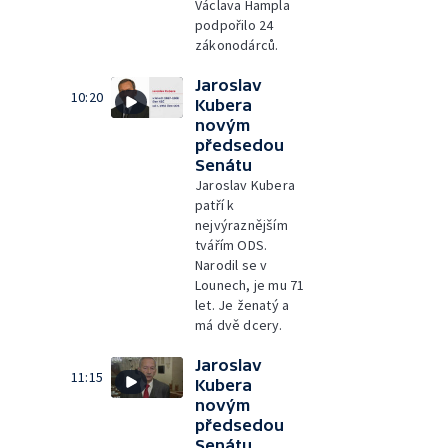
Václava Hampla
podpořilo 24
zákonodárců.
Jaroslav
10:20
Kubera
novým
předsedou
Senátu
Jaroslav Kubera
patří k
nejvýraznějším
tvářím ODS.
Narodil se v
Lounech, je mu 71
let. Je ženatý a
má dvě dcery.
Jaroslav
11:15
Kubera
novým
předsedou
Senátu