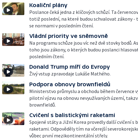
Koaliční plány
Poslance čeká jedna z klíčových schůzí. Ta červenco
totiž poslední, na které budou schvalovat zákony - 
se normami v posledním čtení.
Vládní priority ve sněmovně
Na programu schůze jsou víc než dvě stovky bodů. Asi
toho jsou zákony, o kterých budou poslanci hlasovat
posledním čtení.
Donald Trump míří do Evropy
Živý vstup zpravodaje Lukáše Mathého.
Podpora obnovy brownfieldů
Ministerstvo průmyslu a obchodu během července v
pilotní výzvu na obnovu nevyužívaných území, takz
brownfieldů.
Cvičení s balistickými raketami
Spojené státy a Jižní Korea provedly další cvičení s 
raketami. Odpověděly tím na včerejší severokorejs
vůbec první mezikontinentální střely.