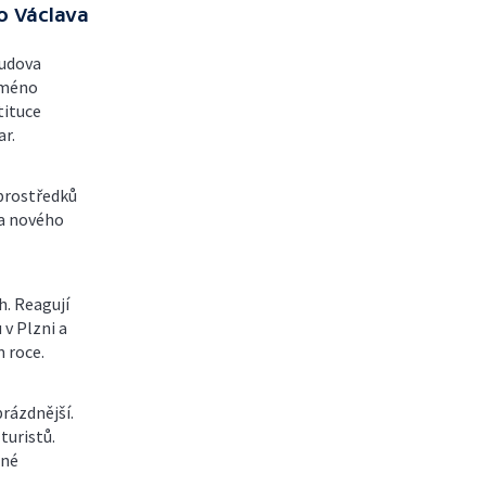
o Václava
budova
jméno
tituce
r.
prostředků
na nového
h. Reagují
 v Plzni a
m roce.
prázdnější.
turistů.
lné