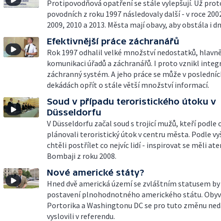
Protipovodňová opatření se stále vylepšují. Už prot
povodních z roku 1997 následovaly další - v roce 200
2009, 2010 a 2013. Města mají obavy, aby obstála i dn
Efektivnější práce záchranářů
Rok 1997 odhalil velké množství nedostatků, hlavně
komunikaci úřadů a záchranářů. I proto vznikl inte
záchranný systém. A jeho práce se může v posledníc
dekádách opřít o stále větší množství informací.
Soud v případu teroristického útoku v
Düsseldorfu
V Düsseldorfu začal soud s trojicí mužů, kteří podle
plánovali teroristický útok v centru města. Podle v
chtěli postřílet co nejvíc lidí - inspirovat se měli a
Bombaji z roku 2008.
Nové americké státy?
Hned dvě americká území se zvláštním statusem by 
postavení plnohodnotného amerického státu. Obyv
Portorika a Washingtonu DC se pro tuto změnu ne
vyslovili v referendu.