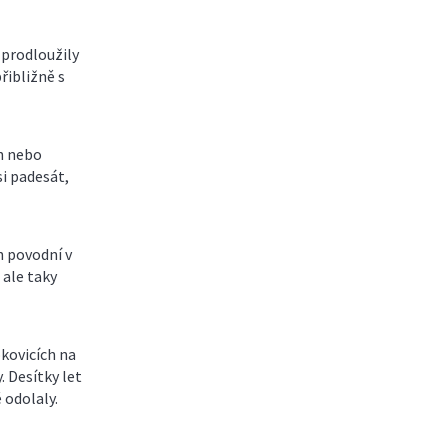
 prodloužily
řibližně s
h nebo
si padesát,
h povodní v
 ale taky
okovicích na
. Desítky let
 odolaly.