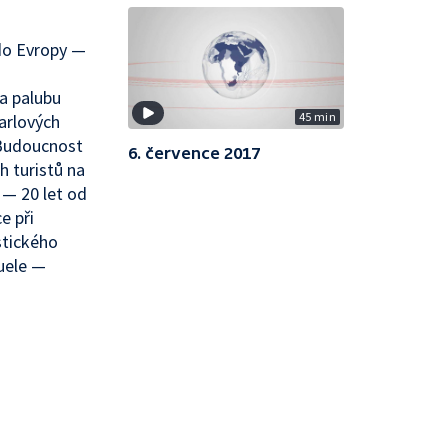
 do Evropy —
a palubu
45 min
arlových
 Budoucnost
6. července 2017
h turistů na
 — 20 let od
e při
stického
uele —