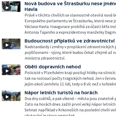
Nová budova ve Štrasburku nese jmén
Havla
Právě v těchto chvílích se slavnostně otevírá nová 
Evropského parlamentu ve Štrasburku, která nese 
Václava Havla. Inaugurace probíhá za účasti šéfa ins
Antonia Tajaniho a exprezidentovy manželky Dagma
Budoucnost příplatků ve zdravotnictví
Nadstandardy i změny v proplácení zdravotnických 
pojišťovnami - výzvy, které budou čekat zřejmě až 
ministra zdravotnictví.
Oběti dopravních nehod
Policisté v Plzeňském kraji posilují hlídky na silnicíc
tak na rostoucí počty tragických nehod. Jen v červnu
jejím okolí zemřelo 11 lidí, tedy o 8 víc než v loňské
Nápor letních turistů na horách
Dva dny svátků, a pak víkend – města jsou znatelně 
Zato na horách dnes zažili první velký nápor letních 
Sehnat například v Krkonoších na poslední chvíli vo
ubytování je skoro nemožné.