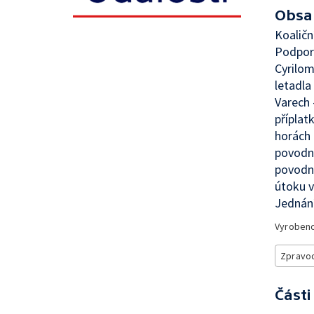
Obsa
Koaličn
Podpora
Cyrilom
letadla
Varech
příplat
horách 
povodn
povodní
útoku 
Jednání
Vyroben
Zpravod
Části