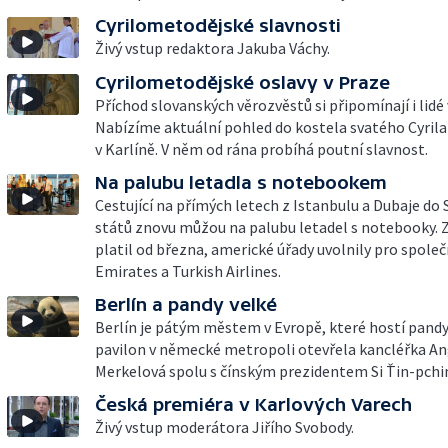
Cyrilometodějské slavnosti
Živý vstup redaktora Jakuba Váchy.
Cyrilometodějské oslavy v Praze
Příchod slovanských věrozvěstů si připomínají i lidé 
Nabízíme aktuální pohled do kostela svatého Cyrila
v Karlíně. V něm od rána probíhá poutní slavnost.
Na palubu letadla s notebookem
Cestující na přímých letech z Istanbulu a Dubaje do
států znovu můžou na palubu letadel s notebooky. Z
platil od března, americké úřady uvolnily pro spole
Emirates a Turkish Airlines.
Berlín a pandy velké
Berlín je pátým městem v Evropě, které hostí pandy
pavilon v německé metropoli otevřela kancléřka A
Merkelová spolu s čínským prezidentem Si Ťin-pch
Česká premiéra v Karlových Varech
Živý vstup moderátora Jiřího Svobody.