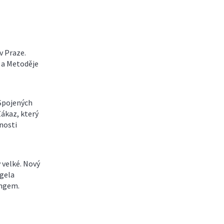
v Praze.
 a Metoděje
 Spojených
ákaz, který
čnosti
 velké. Nový
ngela
ingem.