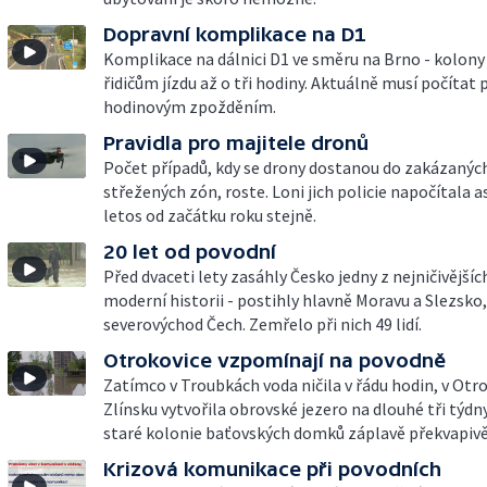
Dopravní komplikace na D1
Komplikace na dálnici D1 ve směru na Brno - kolony
řidičům jízdu až o tři hodiny. Aktuálně musí počítat p
hodinovým zpožděním.
Pravidla pro majitele dronů
Počet případů, kdy se drony dostanou do zakázanýc
střežených zón, roste. Loni jich policie napočítala a
letos od začátku roku stejně.
20 let od povodní
Před dvaceti lety zasáhly Česko jedny z nejničivějšíc
moderní historii - postihly hlavně Moravu a Slezsko,
severovýchod Čech. Zemřelo při nich 49 lidí.
Otrokovice vzpomínají na povodně
Zatímco v Troubkách voda ničila v řádu hodin, v Otr
Zlínsku vytvořila obrovské jezero na dlouhé tři týdny
staré kolonie baťovských domků záplavě překvapivě
Krizová komunikace při povodních