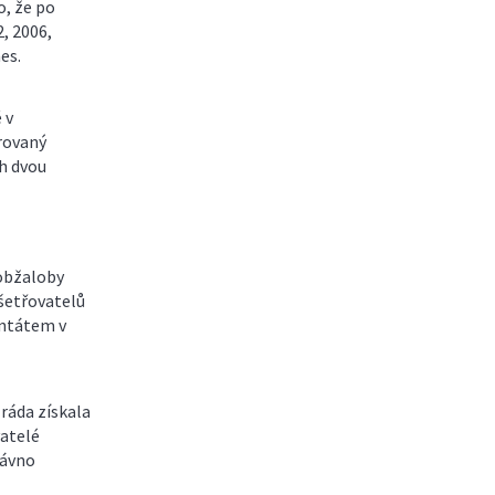
o, že po
2, 2006,
es.
 v
grovaný
h dvou
 obžaloby
yšetřovatelů
tentátem v
ráda získala
atelé
dávno