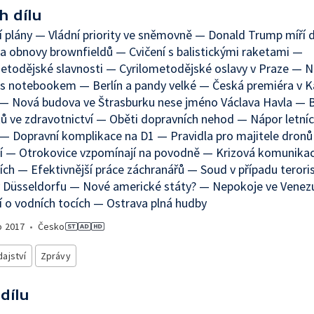
h dílu
í plány — Vládní priority ve sněmovně — Donald Trump míří
 obnovy brownfieldů — Cvičení s balistickými raketami —
etodějské slavnosti — Cyrilometodějské oslavy v Praze — N
 s notebookem — Berlín a pandy velké — Česká premiéra v K
 — Nová budova ve Štrasburku nese jméno Václava Havla —
ků ve zdravotnictví — Oběti dopravních nehod — Nápor letníc
— Dopravní komplikace na D1 — Pravidla pro majitele dronů
í — Otrokovice vzpomínají na povodně — Krizová komunikac
ch — Efektivnější práce záchranářů — Soud v případu terori
v Düsseldorfu — Nové americké státy? — Nepokoje ve Venez
 o vodních tocích — Ostrava plná hudby
o
2017
•
Česko
ajství
Zprávy
 dílu