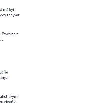
vá má být
tedy zabývat
 čtvrtina z
 v
ypíše
vaných
balistickými
kou zkoušku