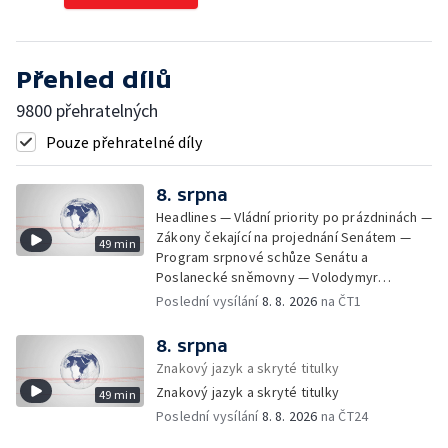
Přehled dílů
9800 přehratelných
Pouze přehratelné díly
8. srpna
Headlines — Vládní priority po prázdninách —
Zákony čekající na projednání Senátem —
49 min
Program srpnové schůze Senátu a
Poslanecké sněmovny — Volodymyr
Zelenskyj jednal poprvé v Bělehradě —
Poslední vysílání
8. 8. 2026
na ČT1
Útoky na lodě v Černém moři — Tresty za
provoz nelegálních domovů pro seniory —
8. srpna
Populace Česka stárne — Čekací lhůty na
Znakový jazyk a skryté titulky
přijetí do domovů pro seniory — Tisza
Znakový jazyk a skryté titulky
49 min
vybrala kandidáta na prezidenta — Tréninky
Poslední vysílání
8. 8. 2026
na ČT24
soutěžních párů StarDance — Následky
tajfunu Dolphin — Pád dronu v Bulharsku —