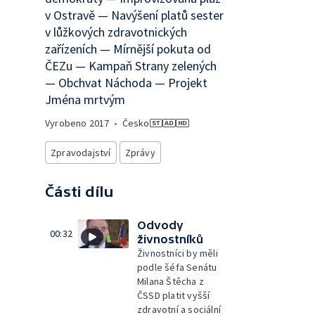
v Ostravě — Navýšení platů sester
v lůžkových zdravotnických
zařízeních — Mírnější pokuta od
ČEZu — Kampaň Strany zelených
— Obchvat Náchoda — Projekt
Jména mrtvým
Vyrobeno
2017
•
Česko
Zpravodajství
Zprávy
Části dílu
Odvody
00:32
živnostníků
Živnostníci by měli
podle šéfa Senátu
Milana Štěcha z
ČSSD platit vyšší
zdravotní a sociální