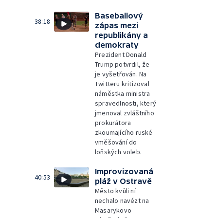
Baseballový
38:18
zápas mezi
republikány a
demokraty
Prezident Donald
Trump potvrdil, že
je vyšetřován. Na
Twitteru kritizoval
náměstka ministra
spravedlnosti, který
jmenoval zvláštního
prokurátora
zkoumajícího ruské
vměšování do
loňských voleb.
Improvizovaná
40:53
pláž v Ostravě
Město kvůli ní
nechalo navézt na
Masarykovo