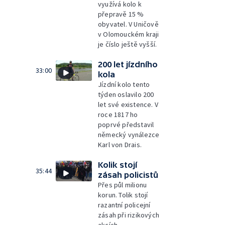
využívá kolo k
přepravě 15 %
obyvatel. V Uničově
v Olomouckém kraji
je číslo ještě vyšší.
200 let jízdního
33:00
kola
Jízdní kolo tento
týden oslavilo 200
let své existence. V
roce 1817 ho
poprvé představil
německý vynálezce
Karl von Drais.
Kolik stojí
35:44
zásah policistů
Přes půl milionu
korun. Tolik stojí
razantní policejní
zásah při rizikových