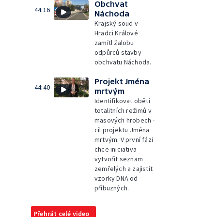
Obchvat
44:16
Náchoda
Krajský soud v
Hradci Králové
zamítl žalobu
odpůrců stavby
obchvatu Náchoda.
Projekt Jména
44:40
mrtvým
Identifikovat oběti
totalitních režimů v
masových hrobech -
cíl projektu Jména
mrtvým. V první fázi
chce iniciativa
vytvořit seznam
zemřelých a zajistit
vzorky DNA od
příbuzných.
Přehrát celé video