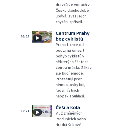
dravců ve vodách v
Česku dlouhodobě
ubývá, svaz jejich
chytání zpřísnil.
Centrum Prahy
29:23
bez cyklistů
Praha 1 chce od
podzimu omezit
pohyb cyklistů v
některých částech
centra města. Zákaz
ale budí emoce.
Protestují proti
němu stovky lidí,
řada místních
naopak souhlasí.
Češi a kola
32:21
V už zmíněných
Pardubicích nebo
Hradci Králové