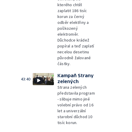
kterého chtěl
zaplatit 186 tisíc
korun za černý
odběr elektřiny a
poškozený
elektroměr.
Důchodce krádež
popíral a teď zaplatí
necelou desetinu
původně žalované
částky.
Kampaň Strany
43:40
zelených
Strana zelených
představila program
- slibuje mimo jiné
volební právo od 16
let a univerzální
starobní důchod 10
tisíc korun.