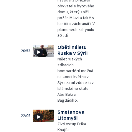
navštívila přeživší
obyvatele bytového
domu, který zničil
požár. Mluvila také s
hasiči a záchranáři. V
plamenech zahynulo
30 lidí.
Oběti náletu
20:53
Ruska v Sýrii
Nálet ruských
stíhacích
bombardérů možná
na konci května v
Sýrii zabil vůdce tzv.
Islámského státu
Abu Bakra
Bagdádího.
Smetanova
22:09
Litomyšl
Živý vstup Erika
Knajfla.