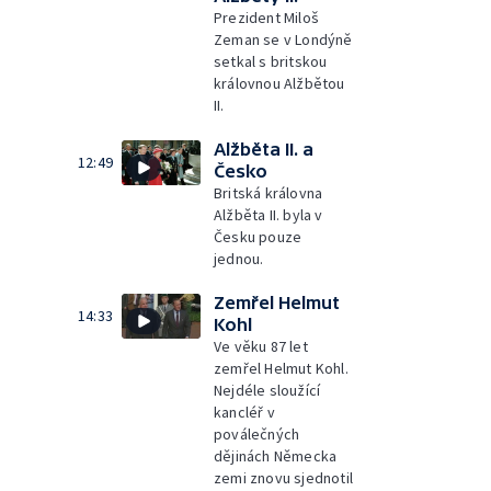
Prezident Miloš
Zeman se v Londýně
setkal s britskou
královnou Alžbětou
II.
Alžběta II. a
12:49
Česko
Britská královna
Alžběta II. byla v
Česku pouze
jednou.
Zemřel Helmut
14:33
Kohl
Ve věku 87 let
zemřel Helmut Kohl.
Nejdéle sloužící
kancléř v
poválečných
dějinách Německa
zemi znovu sjednotil