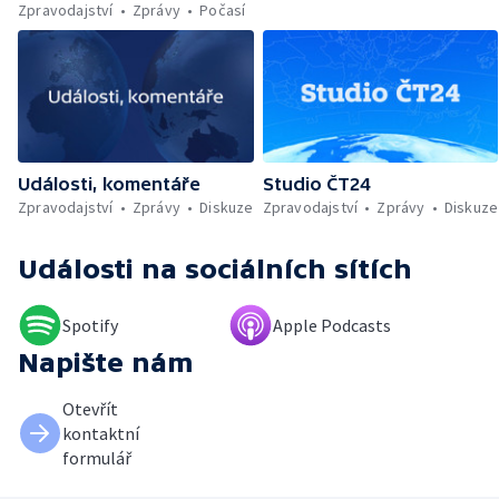
migrantů v Lamanšském průlivu — Čištění
Zpravodajství
Zprávy
Počasí
Karlova mostu — Sběr borůvek v
zakázaných oblastech Šumavy — Investice
do energetické sítě — Hromadný pohřeb v
Gaze — Drahý život v Jižní Koreji — Potopení
indické lodi v Rudém moři — Nedostatek
vody ovlivňuje zdraví ptáků — Natáčení
vánoční pohádky pro neslyšící
Události, komentáře
Studio ČT24
Zpravodajství
Zprávy
Diskuze
Zpravodajství
Zprávy
Diskuze
Události
na sociálních sítích
Spotify
Apple Podcasts
Napište nám
Otevřít
kontaktní
formulář