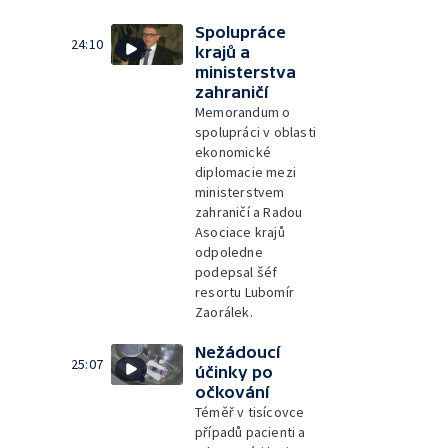
Spolupráce
24:10
krajů a
ministerstva
zahraničí
Memorandum o
spolupráci v oblasti
ekonomické
diplomacie mezi
ministerstvem
zahraničí a Radou
Asociace krajů
odpoledne
podepsal šéf
resortu Lubomír
Zaorálek.
Nežádoucí
25:07
účinky po
očkování
Téměř v tisícovce
případů pacienti a