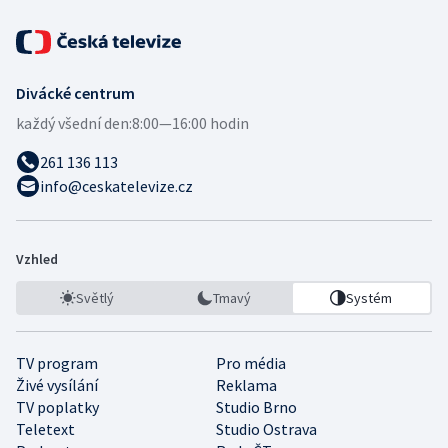
Divácké centrum
každý všední den:
8:00—16:00 hodin
261 136 113
info@ceskatelevize.cz
Vzhled
Světlý
Tmavý
Systém
TV program
Pro média
Živé vysílání
Reklama
TV poplatky
Studio Brno
Teletext
Studio Ostrava