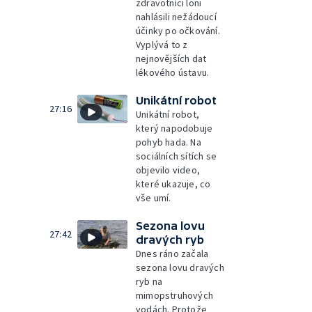
zdravotníci loni
nahlásili nežádoucí
účinky po očkování.
Vyplývá to z
nejnovějších dat
lékového ústavu.
Unikátní robot
27:16
Unikátní robot,
který napodobuje
pohyb hada. Na
sociálních sítích se
objevilo video,
které ukazuje, co
vše umí.
Sezona lovu
27:42
dravých ryb
Dnes ráno začala
sezona lovu dravých
ryb na
mimopstruhových
vodách. Protože