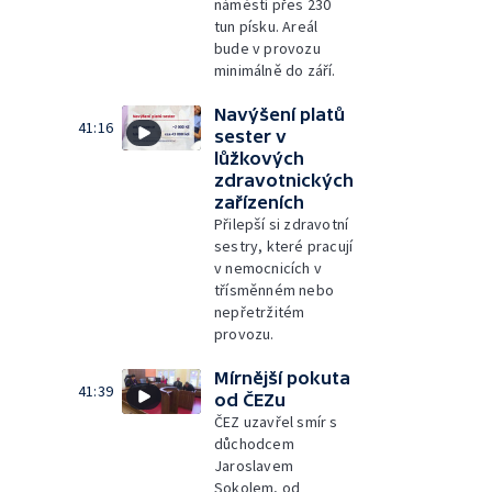
náměstí přes 230
tun písku. Areál
bude v provozu
minimálně do září.
Navýšení platů
41:16
sester v
lůžkových
zdravotnických
zařízeních
Přilepší si zdravotní
sestry, které pracují
v nemocnicích v
třísměnném nebo
nepřetržitém
provozu.
Mírnější pokuta
41:39
od ČEZu
ČEZ uzavřel smír s
důchodcem
Jaroslavem
Sokolem, od