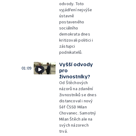
odvody. Toto
vyjádření nejvýše
ústavně
postaveného
sociálního
demokrata dnes
kritizovali politici i
zástupci
podnikatelů.
Vyšší odvody
01:09
pro
živnostníky?
Od Štěchových
názorů na zdanění
živnostníků se dnes
distancoval i nový
šéf ČSSD Milan
Chovanec. Samotný
Milan Štěch ale na
svých názorech
trvá.