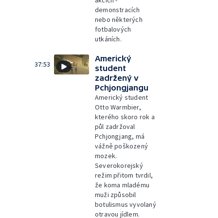
akcích -
demonstracích
nebo některých
fotbalových
utkáních.
Americký
37:53
student
zadržený v
Pchjongjangu
Americký student
Otto Warmbier,
kterého skoro rok a
půl zadržoval
Pchjongjang, má
vážně poškozený
mozek.
Severokorejský
režim přitom tvrdil,
že koma mladému
muži způsobil
botulismus vyvolaný
otravou jídlem.