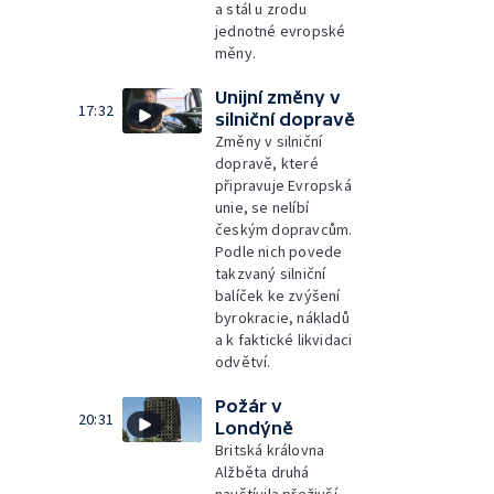
a stál u zrodu
jednotné evropské
měny.
Unijní změny v
17:32
silniční dopravě
Změny v silniční
dopravě, které
připravuje Evropská
unie, se nelíbí
českým dopravcům.
Podle nich povede
takzvaný silniční
balíček ke zvýšení
byrokracie, nákladů
a k faktické likvidaci
odvětví.
Požár v
20:31
Londýně
Britská královna
Alžběta druhá