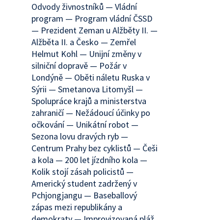
Odvody živnostníků — Vládní
program — Program vládní ČSSD
— Prezident Zeman u Alžběty II. —
Alžběta II. a Česko — Zemřel
Helmut Kohl — Unijní změny v
silniční dopravě — Požár v
Londýně — Oběti náletu Ruska v
Sýrii — Smetanova Litomyšl —
Spolupráce krajů a ministerstva
zahraničí — Nežádoucí účinky po
očkování — Unikátní robot —
Sezona lovu dravých ryb —
Centrum Prahy bez cyklistů — Češi
a kola — 200 let jízdního kola —
Kolik stojí zásah policistů —
Americký student zadržený v
Pchjongjangu — Baseballový
zápas mezi republikány a
demokraty — Improvizovaná pláž