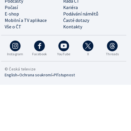
Podcasty
Rada ČT
Počasí
Kariéra
E-shop
Podávání námětů
Mobilní a TV aplikace
Časté dotazy
Vše o ČT
Kontakty
Instagram
Facebook
YouTube
X
Threads
© Česká televize
•
•
English
Ochrana soukromí
Přístupnost