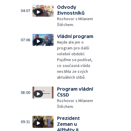
Odvody
04:07
živnostníků
Rozhovor s Milanem
Štěchem.
Vládní program
07:06
Nejde ale jen o
program pro další
volební období.
Pojďme se podívat,
co současná vláda
nestihla ze svých
aktuálních slibů.
Program vládní
08:00
ČSSD
Rozhovor s Milanem
Štěchem.
Prezident
09:31
Zeman u
Alžběty II.