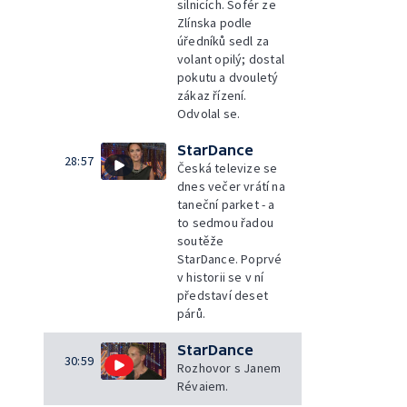
silnicích. Šofér ze
Zlínska podle
úředníků sedl za
volant opilý; dostal
pokutu a dvouletý
zákaz řízení.
Odvolal se.
StarDance
28:57
Česká televize se
dnes večer vrátí na
taneční parket - a
to sedmou řadou
soutěže
StarDance. Poprvé
v historii se v ní
představí deset
párů.
StarDance
30:59
Rozhovor s Janem
Révaiem.