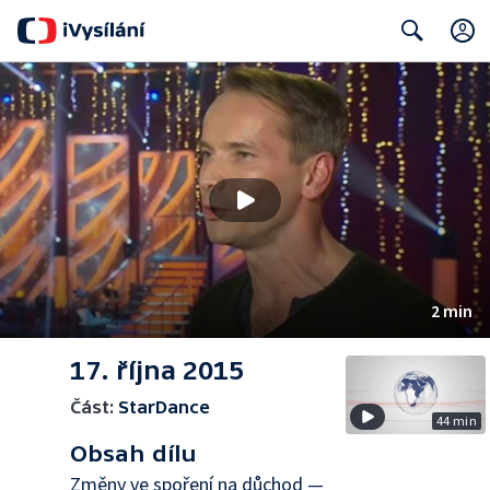
Search
2 min
17. října 2015
Část:
StarDance
44 min
Obsah dílu
Změny ve spoření na důchod —