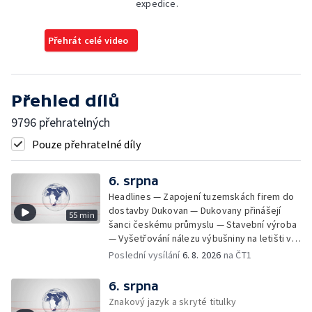
expedice.
Přehrát celé video
Přehled dílů
9796 přehratelných
Pouze přehratelné díly
6. srpna
Headlines — Zapojení tuzemskách firem do
dostavby Dukovan — Dukovany přinášejí
55 min
šanci českému průmyslu — Stavební výroba
— Vyšetřování nálezu výbušniny na letišti v
Lipsku — Bourání torza vyhořelé budovy ve
Poslední vysílání
6. 8. 2026
na ČT1
Zlíně — Kritické sucho v Evropě —
Omezování spotřeby vody v Jihlavě — Čistý
6. srpna
zisk bank — Jednání o ukončení bojů na
Znakový jazyk a skryté titulky
Blízkém východě — Opakované údery na