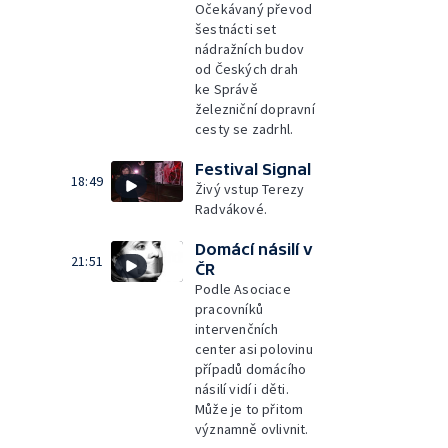
Očekávaný převod
šestnácti set
nádražních budov
od Českých drah
ke Správě
železniční dopravní
cesty se zadrhl.
Festival Signal
18:49
Živý vstup Terezy
Radvákové.
Domácí násilí v
21:51
ČR
Podle Asociace
pracovníků
intervenčních
center asi polovinu
případů domácího
násilí vidí i děti.
Může je to přitom
významně ovlivnit.