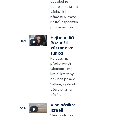
odpoledne
demonstrovali na
Václavském
náměstí v Praze.
Kritiků napočítala
policie asi tisíc.
Hejtman Jiří
14:28
Rozbořil
zůstane ve
funkci
Nejvyššímu
představiteli
Olomouckého
kraje, který byl
obviněn po akci
Vidkun, vyslovili
včera straníci
důvěru.
Vlna násilí v
15:32
Izraeli
Vlna násilí mezi