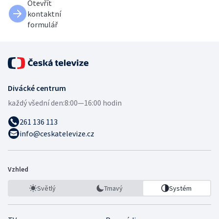
Otevřít
kontaktní
formulář
Divácké centrum
každý všední den:
8:00—16:00 hodin
261 136 113
info@ceskatelevize.cz
Vzhled
Světlý
Tmavý
Systém