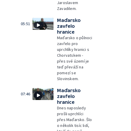
Jaroslavem
Zavadilem.
Maďarsko
05:51
zavřelo
hranice
Maďarsko o půlnoci
zavřelo pro
uprchlíky hranici s
Chorvatskem -
přes své území je
teď převáží na
pomezí se
Slovinskem.
Maďarsko
07:46
zavřelo
hranice
Dnes naposledy
prošli uprchlíci
přes Maďarsko. Šlo
o několik tisíc lidí,