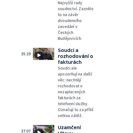
Nejvyšší rady
soudnictví. Zaznělo
to na závěr
dvoudenního
zasedání v
Českých
Budějovicích.
Soudci a
35:29
rozhodování o
fakturách
Soudci ale
upozorňují na další
věc: nechtějí
rozhodovat o
nezaplacených
fakturách za
telefonní služby.
Označují to za příliš
velkou zátěž.
Uzamčení
37:07