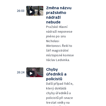
Změna názvu
26:03
pražského
nádraží
nebude
Pražské Hlavní
nádraží neponese
jméno po siru
Nicholasi
Wintonovi. Řekl to
šéf magistrátní
místopisné komise
Václav Ledvinka.
Chyby
26:24
úředníků a
policistů
Další případ řidiče,
který dokládá
chyby úředníků a
policistů při snaze
trestat viníky na