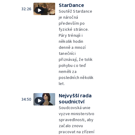
StarDance
32:26
Soutěž Stardance
je náročná
především po
fyzické stránce.
Páry trénujíi i
několik hodin
denně a mnozí
tanečníci
přiznávají, že tolik
pohybu co teď
neměli za
posledních několik
let.
Nejvyšší rada
34:50
soudnictví
Soudcovská unie
vyzve ministerstvo
spravedlnosti, aby
začalo znovu
pracovat na zřízení