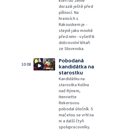
kteří do země
dorazili ještě před
půlnocí. Na
hranicích s
Rakouskem je -
stejně jako mnohé
před nimi - vyšetřili
dobrovolní lékaři
ze Slovenska.
Pobodaná
10:08
kandidátka na
starostku
Kandidátku na
starostku Kolína
nad Rýnem,
Henriette
Rekerovou
pobodal útočník. S
mačetou se vrhl na
ni a další čtyři
spolupracovníky.