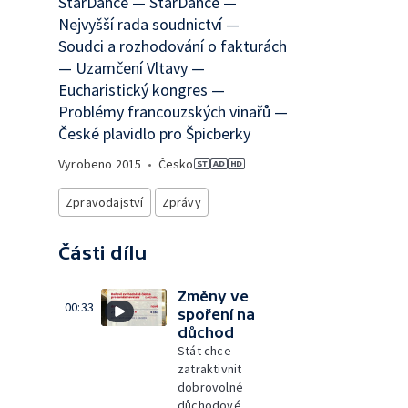
StarDance — StarDance —
Nejvyšší rada soudnictví —
Soudci a rozhodování o fakturách
— Uzamčení Vltavy —
Eucharistický kongres —
Problémy francouzských vinařů —
České plavidlo pro Špicberky
Vyrobeno
2015
•
Česko
Zpravodajství
Zprávy
Části dílu
Změny ve
00:33
spoření na
důchod
Stát chce
zatraktivnit
dobrovolné
důchodové