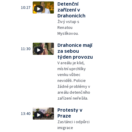
Detenční
10:27
zařízení v
Drahonicích
Živý vstup s
Renatou
Myslíkovou.
Drahonice mají
11:30
za sebou
týden provozu
V areálu je klid,
místní uprchlíky
venku vůbec
neviděli. Policie
žádné problémy v
areálu detenčního
zařízení neřešila.
Protesty v
13:40
Praze
Zastánci i odpůrci
imigrace