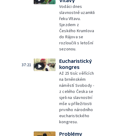
Vltavy
Vodáci dnes
slavnostně uzamkli
řeku Vltavu.
Sjezdem z
Českého Krumlova
do Rájova se
rozloučili s letošní
sezonou.
Eucharistický
37:21
kongres
Až 25 tisíc věřících
na brněnském
náměstí Svobody -
z celého Česka se
sjeli na slavnostní
mše u příležitosti
prvního národního
eucharistického
kongresu.
Problémy