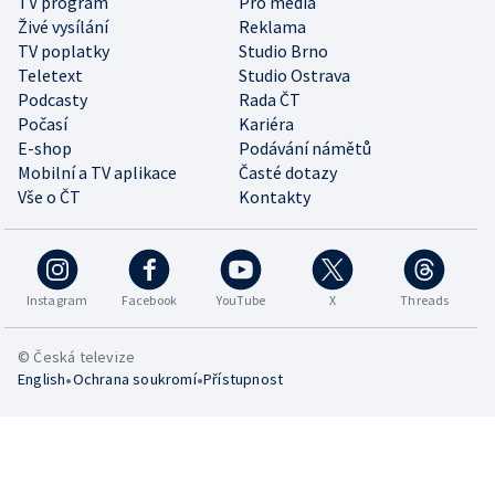
TV program
Pro média
Živé vysílání
Reklama
TV poplatky
Studio Brno
Teletext
Studio Ostrava
Podcasty
Rada ČT
Počasí
Kariéra
E-shop
Podávání námětů
Mobilní a TV aplikace
Časté dotazy
Vše o ČT
Kontakty
Instagram
Facebook
YouTube
X
Threads
© Česká televize
•
•
English
Ochrana soukromí
Přístupnost