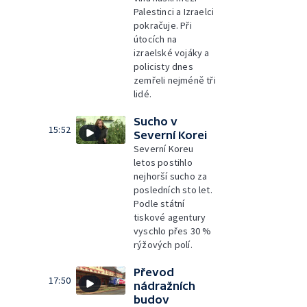
Palestinci a Izraelci
pokračuje. Při
útocích na
izraelské vojáky a
policisty dnes
zemřeli nejméně tři
lidé.
Sucho v
15:52
Severní Korei
Severní Koreu
letos postihlo
nejhorší sucho za
posledních sto let.
Podle státní
tiskové agentury
vyschlo přes 30 %
rýžových polí.
Převod
17:50
nádražních
budov