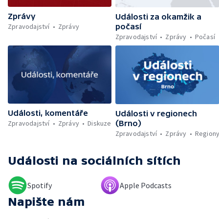
holocaustu — Sucho a nedostatek vody —
Zprávy
Dopravní komplikace v Ostravě —
Události za okamžik a
Rekonstrukce vily Marty po požáru
Zpravodajství
Zprávy
počasí
Zpravodajství
Zprávy
Počasí
Události, komentáře
Události v regionech
Zpravodajství
Zprávy
Diskuze
(Brno)
Zpravodajství
Zprávy
Region
Události
na sociálních sítích
Spotify
Apple Podcasts
Napište nám