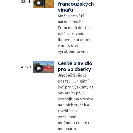
38:41
francouzských
vinařů
Možná největší
národní pýcha
Francouzů dostala
další varování.
Italové je předběhli
v množství
vyrobeného vína.
České plavidlo
41:20
pro Špicberky
Jihočeští vědci
postavili unikátní
loď pro výzkumy na
severním pólu.
Propojit má stanice
na Špicberkách a
rozšířit tak
výzkumné
možnosti české i
mezinárodní