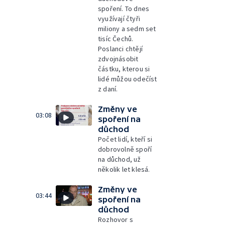
spoření. To dnes
využívají čtyři
miliony a sedm set
tisíc Čechů.
Poslanci chtějí
zdvojnásobit
částku, kterou si
lidé můžou odečíst
z daní.
Změny ve
03:08
spoření na
důchod
Počet lidí, kteří si
dobrovolně spoří
na důchod, už
několik let klesá.
Změny ve
03:44
spoření na
důchod
Rozhovor s