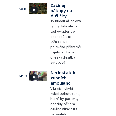
Začínají
23:48
nákupy na
dušičky
Ty budou až za dva
týdny, lidé ale už
teď vyrážejí do
obchodů a na
tržnice. Do
polského příhraničí
vyjely jen během
dneška desítky
autobusů.
Nedostatek
24:19
zubních
ambulancí
V krajích chybí
zubní pohotovosti,
které by pacienty
ošetřily během
celého víkendu a
ve svátek.