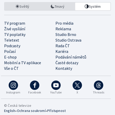
Světlý
Tmavý
Systém
TV program
Pro média
Živé vysílání
Reklama
TV poplatky
Studio Brno
Teletext
Studio Ostrava
Podcasty
Rada ČT
Počasí
Kariéra
E-shop
Podávání námětů
Mobilní a TV aplikace
Časté dotazy
Vše o ČT
Kontakty
Instagram
Facebook
YouTube
X
Threads
© Česká televize
•
•
English
Ochrana soukromí
Přístupnost