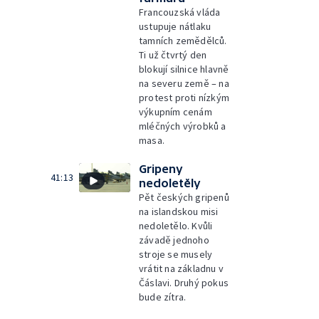
Francouzská vláda
ustupuje nátlaku
tamních zemědělců.
Ti už čtvrtý den
blokují silnice hlavně
na severu země – na
protest proti nízkým
výkupním cenám
mléčných výrobků a
masa.
Gripeny
41:13
nedoletěly
Pět českých gripenů
na islandskou misi
nedoletělo. Kvůli
závadě jednoho
stroje se musely
vrátit na základnu v
Čáslavi. Druhý pokus
bude zítra.