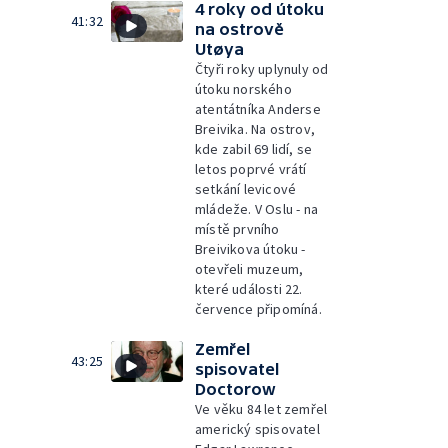
4 roky od útoku
41:32
na ostrově
Utøya
Čtyři roky uplynuly od
útoku norského
atentátníka Anderse
Breivika. Na ostrov,
kde zabil 69 lidí, se
letos poprvé vrátí
setkání levicové
mládeže. V Oslu - na
místě prvního
Breivikova útoku -
otevřeli muzeum,
které události 22.
července připomíná.
Zemřel
43:25
spisovatel
Doctorow
Ve věku 84 let zemřel
americký spisovatel