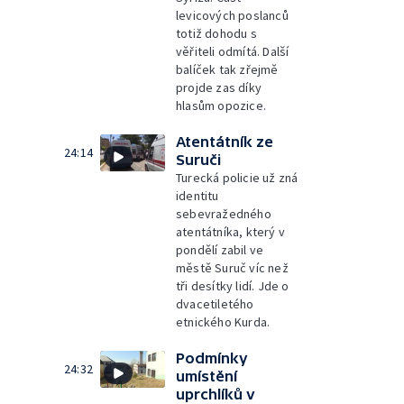
levicových poslanců
totiž dohodu s
věřiteli odmítá. Další
balíček tak zřejmě
projde zas díky
hlasům opozice.
Atentátník ze
24:14
Suruči
Turecká policie už zná
identitu
sebevražedného
atentátníka, který v
pondělí zabil ve
městě Suruč víc než
tři desítky lidí. Jde o
dvacetiletého
etnického Kurda.
Podmínky
24:32
umístění
uprchlíků v