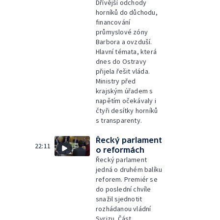
Dřívější odchody
horníků do důchodu,
financování
průmyslové zóny
Barbora a ovzduší.
Hlavní témata, která
dnes do Ostravy
přijela řešit vláda.
Ministry před
krajským úřadem s
napětím očekávaly i
čtyři desítky horníků
s transparenty.
Řecký parlament
22:11
o reformách
Řecký parlament
jedná o druhém balíku
reforem. Premiér se
do poslední chvíle
snažil sjednotit
rozhádanou vládní
Syrizu. Část