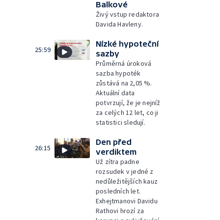
Balkové
Živý vstup redaktora
Davida Havleny.
Nízké hypoteční
25:59
sazby
Průměrná úroková
sazba hypoték
zůstává na 2,05 %.
Aktuální data
potvrzují, že je nejníž
za celých 12 let, co ji
statistici sledují.
Den před
26:15
verdiktem
Už zítra padne
rozsudek v jedné z
nedůležitějších kauz
posledních let.
Exhejtmanovi Davidu
Rathovi hrozí za