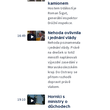
kamionem
Hostem Událostí je
Roman Šigut,
generální inspektor
Drážní inspekce.
Nehoda ovlivnila
16:49
i jednání vlády
Nehoda poznamenala
i jednání vlády. Právě
na dnešek si totiž
ministři naplánovali
výjezdní zasedání v
Moravskoslezském
kraji. Do Ostravy se
přitom rozhodli
dopravit právě
vlakem.
Horníci s
19:10
ministry o
důchodech