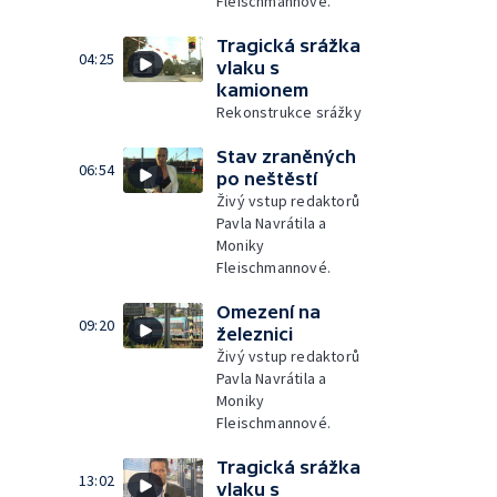
Fleischmannové.
Tragická srážka
04:25
vlaku s
kamionem
Rekonstrukce srážky
Stav zraněných
06:54
po neštěstí
Živý vstup redaktorů
Pavla Navrátila a
Moniky
Fleischmannové.
Omezení na
09:20
železnici
Živý vstup redaktorů
Pavla Navrátila a
Moniky
Fleischmannové.
Tragická srážka
13:02
vlaku s