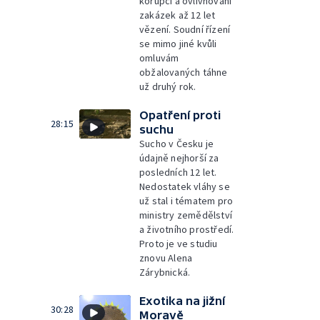
korupci a ovlivňování
zakázek až 12 let
vězení. Soudní řízení
se mimo jiné kvůli
omluvám
obžalovaných táhne
už druhý rok.
Opatření proti
28:15
suchu
Sucho v Česku je
údajně nejhorší za
posledních 12 let.
Nedostatek vláhy se
už stal i tématem pro
ministry zemědělství
a životního prostředí.
Proto je ve studiu
znovu Alena
Zárybnická.
Exotika na jižní
30:28
Moravě