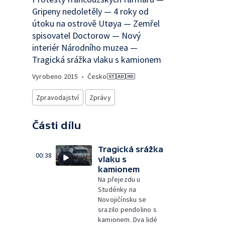
Gripeny nedoletěly — 4 roky od
útoku na ostrově Utøya — Zemřel
spisovatel Doctorow — Nový
interiér Národního muzea —
Tragická srážka vlaku s kamionem
Vyrobeno
2015
•
Česko
Zpravodajství
Zprávy
Části dílu
Tragická srážka
00:38
vlaku s
kamionem
Na přejezdu u
Studénky na
Novojičínsku se
srazilo pendolino s
kamionem. Dva lidé