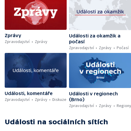
Řecku — Rušení penzijního spoření bez
sankce — Pochod hrdosti v Hamburku —
Povinné označování AI obsahu — Sportují
celé Pardubice — Záchrana kulturních
památek — Brasil Fest v Brně
Zprávy
Události za okamžik a
Zpravodajství
Zprávy
počasí
Zpravodajství
Zprávy
Počasí
Události, komentáře
Události v regionech
Zpravodajství
Zprávy
Diskuze
(Brno)
Zpravodajství
Zprávy
Region
Události
na sociálních sítích