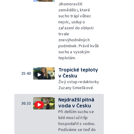
Jihomoravští
zemědělci, které
sucho trápí vůbec
nejvíc, usiluji o
zařazení do oblasti
trvale
znevýhodněných
podmínek. Právě kvůli
suchu a vysokým
teplotám.
Tropické teploty
35:40
v Česku
Živý vstup redaktorky
Zuzany Smieškové.
Nejdražší pitná
36:33
voda v Česku
Při delším suchu se
lidé musí učit líp
hospodařit s vodou.
Podíváme se teď do