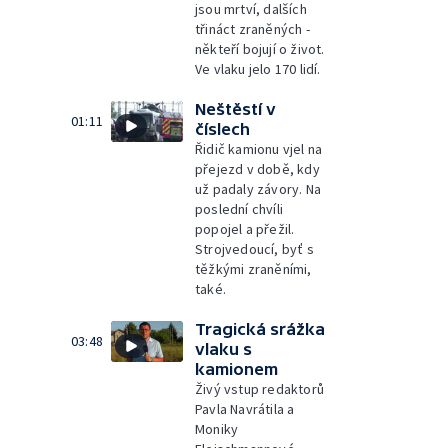
jsou mrtví, dalších
třináct zraněných -
někteří bojují o život.
Ve vlaku jelo 170 lidí.
Neštěstí v
01:11
číslech
Řidič kamionu vjel na
přejezd v době, kdy
už padaly závory. Na
poslední chvíli
popojel a přežil.
Strojvedoucí, byť s
těžkými zraněními,
také.
Tragická srážka
03:48
vlaku s
kamionem
Živý vstup redaktorů
Pavla Navrátila a
Moniky