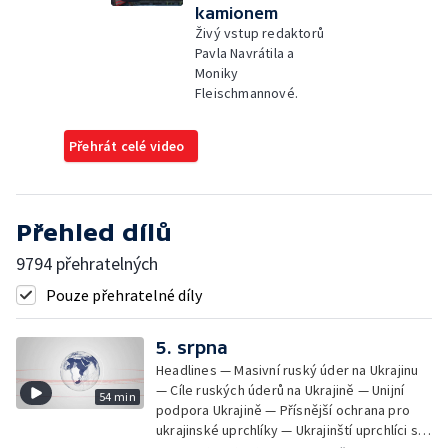
kamionem
Živý vstup redaktorů
Pavla Navrátila a
Moniky
Fleischmannové.
Přehrát celé video
Přehled dílů
9794 přehratelných
Pouze přehratelné díly
5. srpna
Headlines — Masivní ruský úder na Ukrajinu
— Cíle ruských úderů na Ukrajině — Unijní
54 min
podpora Ukrajině — Přísnější ochrana pro
ukrajinské uprchlíky — Ukrajinští uprchlíci s