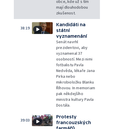
obce, kde už s tím
mají dlouhodobou
zkušenost.
Kandidáti na
38:19
státní
vyznamenání
Senát navrhl
prezidentovi, aby
vyznamenal 37
osobností. Mezi nimi
fotbalistu Pavla
Nedvěda, lékaře Jana
Pirka nebo
mikrobioložku Blanku
Říhovou. In memoriam
pak někdejšího
ministra kultury Pavla
Dostála.
Protesty
39:03
francouzských
farmářů