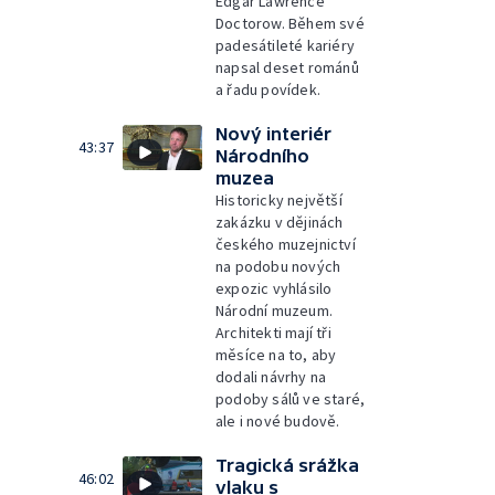
Edgar Lawrence
Doctorow. Během své
padesátileté kariéry
napsal deset románů
a řadu povídek.
Nový interiér
43:37
Národního
muzea
Historicky největší
zakázku v dějinách
českého muzejnictví
na podobu nových
expozic vyhlásilo
Národní muzeum.
Architekti mají tři
měsíce na to, aby
dodali návrhy na
podoby sálů ve staré,
ale i nové budově.
Tragická srážka
46:02
vlaku s