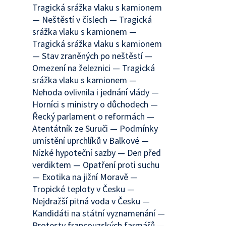
Tragická srážka vlaku s kamionem
— Neštěstí v číslech — Tragická
srážka vlaku s kamionem —
Tragická srážka vlaku s kamionem
— Stav zraněných po neštěstí —
Omezení na železnici — Tragická
srážka vlaku s kamionem —
Nehoda ovlivnila i jednání vlády —
Horníci s ministry o důchodech —
Řecký parlament o reformách —
Atentátník ze Suruči — Podmínky
umístění uprchlíků v Balkové —
Nízké hypoteční sazby — Den před
verdiktem — Opatření proti suchu
— Exotika na jižní Moravě —
Tropické teploty v Česku —
Nejdražší pitná voda v Česku —
Kandidáti na státní vyznamenání —
Protesty francouzských farmářů —