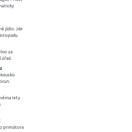
amaticky
ě jídlo. Jde
listopadu.
víno za
 úřad.
u
akousko.
orun.
dvěma lety
s
c
ho primátora