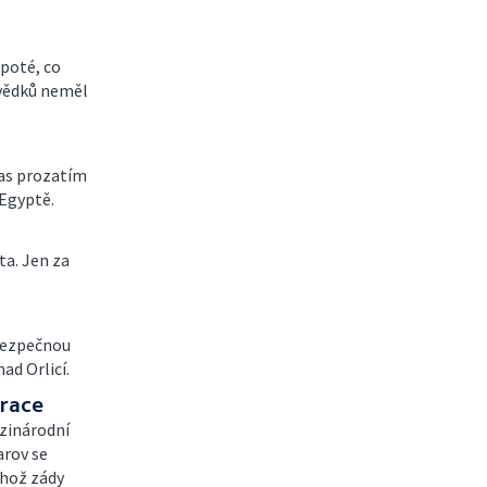
poté, co
svědků neměl
as prozatím
 Egyptě.
ta. Jen za
ebezpečnou
nad Orlicí.
erace
ezinárodní
arov se
ehož zády