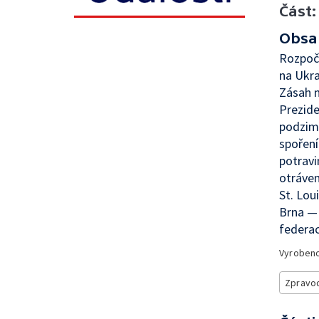
Část:
Obsa
Rozpoč
na Ukr
Zásah n
Prezide
podzimn
spořen
potravi
otráve
St. Lou
Brna — 
federac
Vyroben
Zpravod