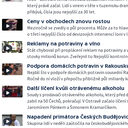
který právě začal. Lidí s virem v těle v tuzemsku dr
přibývá, čísla jsou nejvyšší za 30 let.
Ceny v obchodech znovu rostou
Meziročně se zvedly o půl procenta. Může za to hlavn
o třetí nejvyšší číslo od devizových intervencí loni v 
Reklamy na potraviny a víno
Stát chyboval při proplácení reklam na potraviny a 
stovky milionů korun. Zveřejnil to Nejvyšší kontrolní
Podpora domácích potravin v Rakousk
Nejdál šlo v podpoře domácích potravin sousední R
Ročně do ní vloží v přepočtu přibližně půl miliardy k
Další líčení kvůli otrávenému alkoholu
Soudy s prodavači otráveného alkoholu, který před 
zabil na 50 Čechů, pokračují. V Ostravě začalo líčení 
Jaromírem Pánkem a Šimonem Kramarčíkem.
Napadení primátora Českých Budějovi
Skupina lidí v neděli zaútočila na českobudějovické