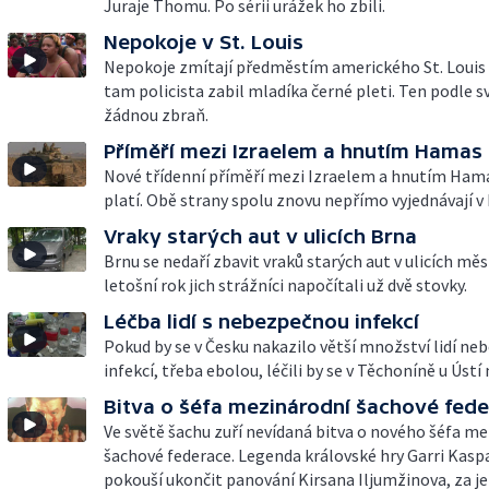
Juraje Thomu. Po sérii urážek ho zbili.
Nepokoje v St. Louis
Nepokoje zmítají předměstím amerického St. Louis 
tam policista zabil mladíka černé pleti. Ten podle 
žádnou zbraň.
Příměří mezi Izraelem a hnutím Hamas
Nové třídenní příměří mezi Izraelem a hnutím Ham
platí. Obě strany spolu znovu nepřímo vyjednávají v
Vraky starých aut v ulicích Brna
Brnu se nedaří zbavit vraků starých aut v ulicích měs
letošní rok jich strážníci napočítali už dvě stovky.
Léčba lidí s nebezpečnou infekcí
Pokud by se v Česku nakazilo větší množství lidí n
infekcí, třeba ebolou, léčili by se v Těchoníně u Ústí 
Bitva o šéfa mezinárodní šachové fed
Ve světě šachu zuří nevídaná bitva o nového šéfa m
šachové federace. Legenda královské hry Garri Kasp
pokouší ukončit panování Kirsana Iljumžinova, za j