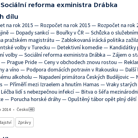
Sociální reforma exministra Drábka
h dílu
et na rok 2015 — Rozpočet na rok 2015 — Rozpočet na rok 
ajině — Dopady sankcí — Bouřky v ČR — Schůzka o služební
a pražském magistrátu — Zablokovaná irácká politika zažil
ntské volby v Turecku — Detektivní komedie — Kandidátky 
í volby — Sociální reforma exministra Drábka — Zájem o st
í — Prague Pride — Ceny v obchodech znovu rostou — Rekl
ny a víno — Podpora domácích potravin v Rakousku — Další lí
nému alkoholu — Napadení primátora Českých Budějovic — 
is — Příměří mezi Izraelem a hnutím Hamas — Vraky starých a
Léčba lidí s nebezpečnou infekcí — Bitva o šéfa mezinárodn
e — Porucha horské dráhy — Opuštěný tábor opět plný dětí
o
2014
•
Česko
ajství
Zprávy