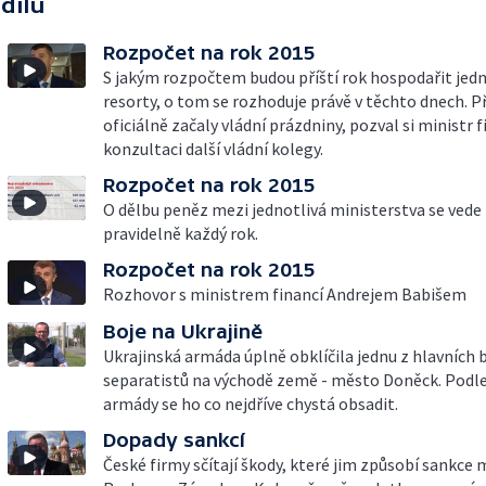
 dílu
Rozpočet na rok 2015
S jakým rozpočtem budou příští rok hospodařit jedn
resorty, o tom se rozhoduje právě v těchto dnech. 
oficiálně začaly vládní prázdniny, pozval si ministr f
konzultaci další vládní kolegy.
Rozpočet na rok 2015
O dělbu peněz mezi jednotlivá ministerstva se vede 
pravidelně každý rok.
Rozpočet na rok 2015
Rozhovor s ministrem financí Andrejem Babišem
Boje na Ukrajině
Ukrajinská armáda úplně obklíčila jednu z hlavních 
separatistů na východě země - město Doněck. Podl
armády se ho co nejdříve chystá obsadit.
Dopady sankcí
České firmy sčítají škody, které jim způsobí sankce 