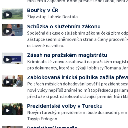
Ruskem a Západem. Koho přesně se dotknou, není z
Bouřky v ČR
Živý vstup Luboše Dostála
Schůzka o služebním zákonu
Společná diskuse o služebním zákonu čeká zítra od
zástupce sedmi sněmovních stran a členy pracovní
ustavené na vnitru.
Zásah na pražském magistrátu
Kriminalisté znovu zasahovali na pražském magistrát
pro dokumenty, které se týkají lobbisty Romana Ja
Zablokovaná irácká politika zažila přev
Po třech měsících dohadování pověřil prezident se
nové vlády nepříliš známého místopředsedu parlam
přestože si post nárokoval stávající premiér Núrí Mál
Prezidentské volby v Turecku
Novým tureckým prezidentem bude dosavadní prem
Tayyip Erdogan.