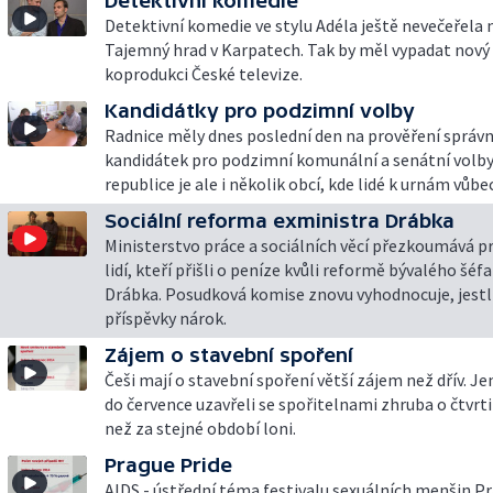
Detektivní komedie
Detektivní komedie ve stylu Adéla ještě nevečeřela
Tajemný hrad v Karpatech. Tak by měl vypadat nový 
koprodukci České televize.
Kandidátky pro podzimní volby
Radnice měly dnes poslední den na prověření správn
kandidátek pro podzimní komunální a senátní volby.
republice je ale i několik obcí, kde lidé k urnám vůb
Sociální reforma exministra Drábka
Ministerstvo práce a sociálních věcí přezkoumává pr
lidí, kteří přišli o peníze kvůli reformě bývalého šéf
Drábka. Posudková komise znovu vyhodnocuje, jestli
příspěvky nárok.
Zájem o stavební spoření
Češi mají o stavební spoření větší zájem než dřív. Je
do července uzavřeli se spořitelnami zhruba o čtvrti
než za stejné období loni.
Prague Pride
AIDS - ústřední téma festivalu sexuálních menšin Pr