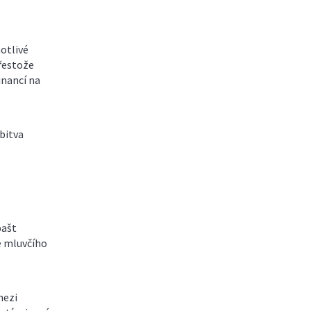
otlivé
Přestože
inancí na
bitva
bašt
e mluvčího
mezi