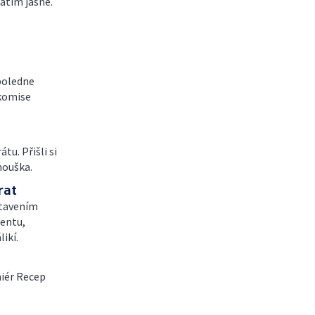
atím jasné.
poledne
 komise
u. Přišli si
nouška.
rat
stavením
entu,
ikí.
iér Recep