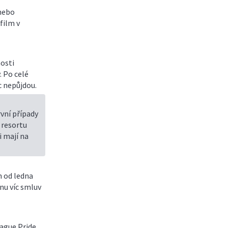
 nebo
film v
osti
 Po celé
ec nepůjdou.
vní případy
a resortu
 mají na
n od ledna
nu víc smluv
ague Pride,