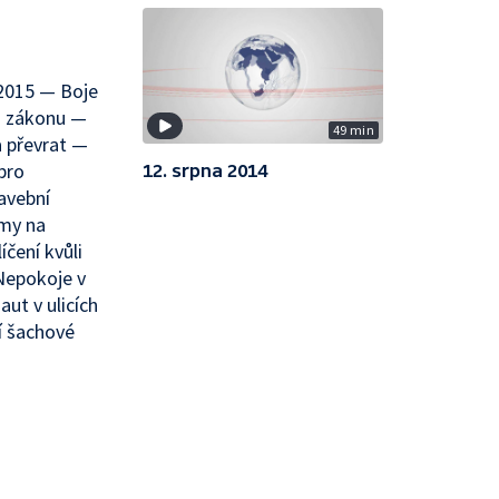
2015 — Boje
m zákonu —
49 min
a převrat —
pro
12. srpna 2014
avební
amy na
čení kvůli
Nepokoje v
ut v ulicích
í šachové