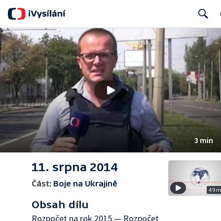
Search
3 min
11. srpna 2014
Část:
Boje na Ukrajině
49 
Obsah dílu
Rozpočet na rok 2015 — Rozpočet