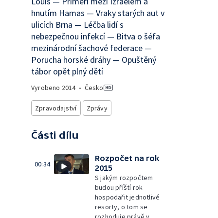
Louis — Příměří mezi Izraelem a
hnutím Hamas — Vraky starých aut v
ulicích Brna — Léčba lidí s
nebezpečnou infekcí — Bitva o šéfa
mezinárodní šachové federace —
Porucha horské dráhy — Opuštěný
tábor opět plný dětí
Vyrobeno
2014
•
Česko
Zpravodajství
Zprávy
Části dílu
Rozpočet na rok
00:34
2015
S jakým rozpočtem
budou příští rok
hospodařit jednotlivé
resorty, o tom se
rozhoduje právě v