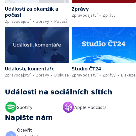
Wales nepodpoří Infantina do vedení FIFA —
Události za okamžik a
Zprávy
Rozkol turecké opozice — Dokončená
počasí
rekonstrukce křižovatky Mileta — Problémy
Zpravodajství
Zprávy
se zřizováním dětských skupin — První
Zpravodajství
Zprávy
Počasí
člověk, který přeplaval Baltské moře —
Práce v zemědělství během vysokých
teplot — Tvůrčí přestávka Ariany Grande —
Přemnožení krokodýlů na Borneu — Český
hlas ve vesmíru
Události, komentáře
Studio ČT24
Zpravodajství
Zprávy
Diskuze
Zpravodajství
Zprávy
Diskuze
Události
na sociálních sítích
Spotify
Apple Podcasts
Napište nám
Otevřít