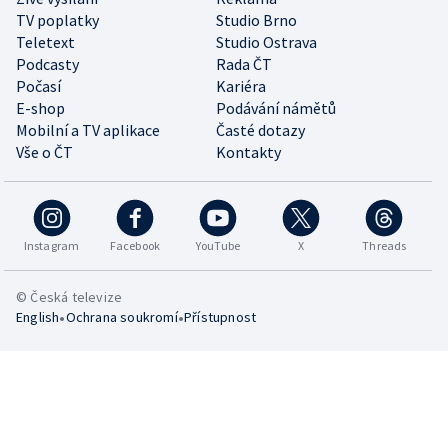
TV poplatky
Studio Brno
Teletext
Studio Ostrava
Podcasty
Rada ČT
Počasí
Kariéra
E-shop
Podávání námětů
Mobilní a TV aplikace
Časté dotazy
Vše o ČT
Kontakty
Instagram
Facebook
YouTube
X
Threads
© Česká televize
•
•
English
Ochrana soukromí
Přístupnost