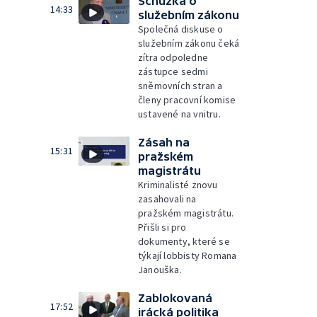
Schůzka o
14:33
služebním zákonu
Společná diskuse o
služebním zákonu čeká
zítra odpoledne
zástupce sedmi
sněmovních stran a
členy pracovní komise
ustavené na vnitru.
Zásah na
15:31
pražském
magistrátu
Kriminalisté znovu
zasahovali na
pražském magistrátu.
Přišli si pro
dokumenty, které se
týkají lobbisty Romana
Janouška.
Zablokovaná
17:52
irácká politika