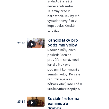
stylu Adéla ještě
nevečeřela nebo
Tajemný hrad v
Karpatech. Tak by měl
vypadat nový film v
koprodukci České
televize.
Kandidátky pro
22:40
podzimní volby
Radnice měly dnes
poslední den na
prověření správnosti
kandidátek pro
podzimní komunální a
senátní volby. Po celé
republice je ale i
několik obcí, kde lidé k
urnám vůbec nepůjdou.
Sociální reforma
25:14
exministra
Drábka