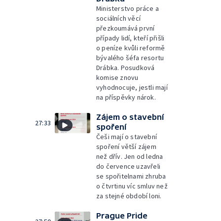
Ministerstvo práce a
sociálních věcí
přezkoumává první
případy lidí, kteří přišli
o peníze kvůli reformě
bývalého šéfa resortu
Drábka. Posudková
komise znovu
vyhodnocuje, jestli mají
na příspěvky nárok.
Zájem o stavební
27:33
spoření
Češi mají o stavební
spoření větší zájem
než dřív. Jen od ledna
do července uzavřeli
se spořitelnami zhruba
o čtvrtinu víc smluv než
za stejné období loni.
Prague Pride