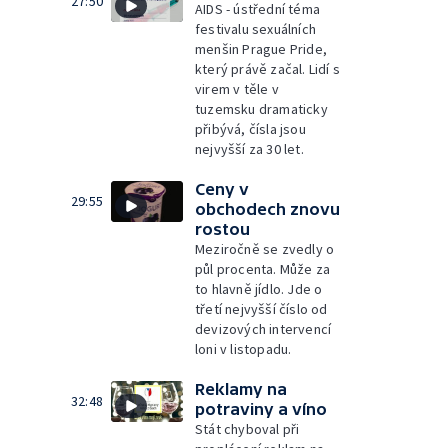
27:50
AIDS - ústřední téma
festivalu sexuálních
menšin Prague Pride,
který právě začal. Lidí s
virem v těle v
tuzemsku dramaticky
přibývá, čísla jsou
nejvyšší za 30 let.
Ceny v
29:55
obchodech znovu
rostou
Meziročně se zvedly o
půl procenta. Může za
to hlavně jídlo. Jde o
třetí nejvyšší číslo od
devizových intervencí
loni v listopadu.
Reklamy na
32:48
potraviny a víno
Stát chyboval při