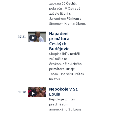
zabil na 50 Čechů,
pokračují. V Ostravě
začalo líčení s
Jaromírem Pánkem a
Šimonem Kramarčíkem.
Napadení
37:31
primátora
Českých
Budějovic
Skupina lidí v neděli
zaútočila na
českobudějovického
primátora Juraje
Thomu. Po sérii urážek
ho zbili.
Nepokoje v St.
38:30
Louis
Nepokoje zmítají
předměstím
amerického St. Louis