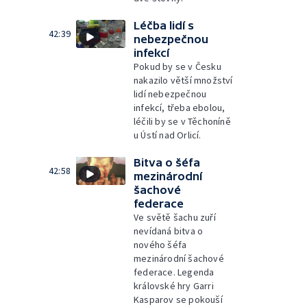
Léčba lidí s
42:39
nebezpečnou
infekcí
Pokud by se v Česku
nakazilo větší množství
lidí nebezpečnou
infekcí, třeba ebolou,
léčili by se v Těchoníně
u Ústí nad Orlicí.
Bitva o šéfa
42:58
mezinárodní
šachové
federace
Ve světě šachu zuří
nevídaná bitva o
nového šéfa
mezinárodní šachové
federace. Legenda
královské hry Garri
Kasparov se pokouší