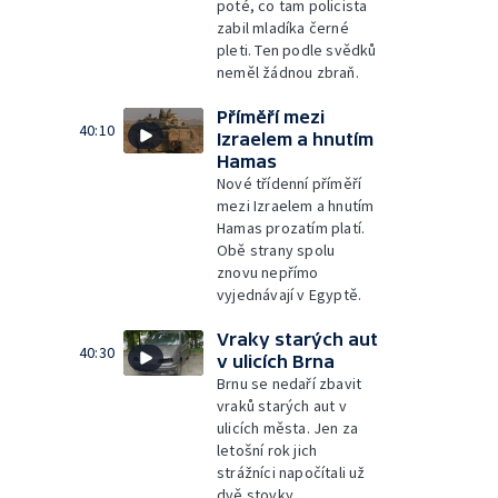
poté, co tam policista
zabil mladíka černé
pleti. Ten podle svědků
neměl žádnou zbraň.
Příměří mezi
40:10
Izraelem a hnutím
Hamas
Nové třídenní příměří
mezi Izraelem a hnutím
Hamas prozatím platí.
Obě strany spolu
znovu nepřímo
vyjednávají v Egyptě.
Vraky starých aut
40:30
v ulicích Brna
Brnu se nedaří zbavit
vraků starých aut v
ulicích města. Jen za
letošní rok jich
strážníci napočítali už
dvě stovky.