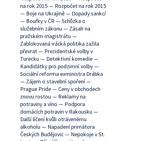
na rok 2015 — Rozpočet na rok 2015
— Boje na Ukrajině — Dopady sankcí
— Bouřky v ČR — Schůzka o
služebním zákonu — Zásah na
pražském magistrátu —
Zablokovaná irácká politika zažila
převrat — Prezidentské volby v
Turecku — Detektivní komedie —
Kandidátky pro podzimní volby —
Sociální reforma exministra Drábka
— Zájem o stavební spoření —
Prague Pride — Ceny v obchodech
znovu rostou — Reklamy na
potraviny a víno — Podpora
domácích potravin v Rakousku —
Další líčení kvůli otrávenému
alkoholu — Napadení primátora
Českých Budějovic — Nepokoje v St.