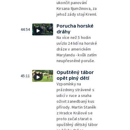
ukončit panování
Kirsana Iljumžinova, za
jehož zády stojí Kreml.
Porucha horské
44:54
dráhy
Na více než 5 hodin
uvízlo 24 lidí na horské
dráze v americkém
Marylandu - kvůli zatím
neupřesněné poruše.
Opuštěný tábor
45:11
opět plný dětí
Vzpomínky na
prázdniny strávené s
udicí v ruce a snaha
oživit zanedbaný kus
přírody. Martin Staněk
z Hradce Králové se
proto začal starat o
opuštěný dětský tábor