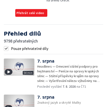
na břehu Orlice.
Přehrát celé video
Přehled dílů
9798 přehratelných
Pouze přehratelné díly
7. srpna
Headlines — Omezení státní podpory pro
hejtmanství — Peníze na opravy krajských
54 min
silnic — Státní příspěvky krajům na opravy
silnic — Vyšetřování nálezu výbušniny na
letišti v Lipsku — Pasové kontroly spojů mezi
Poslední vysílání
7. 8. 2026
na ČT1
Španělskem a Itálii — Demolice vyhořelé
budovy ve Zlíně — Pohřeb Milana Knížáka —
7. srpna
Obvinění v kauze Správy železnic — Tržby
Znakový jazyk a skryté titulky
ve službách vzrostly — Další útoku