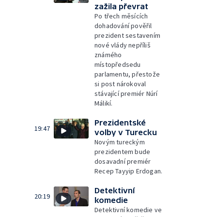
zažila převrat
Po třech měsících
dohadování pověřil
prezident sestavením
nové vlády nepříliš
známého
místopředsedu
parlamentu, přestože
si post nárokoval
stávající premiér Núrí
Málikí.
Prezidentské
19:47
volby v Turecku
Novým tureckým
prezidentem bude
dosavadní premiér
Recep Tayyip Erdogan.
Detektivní
20:19
komedie
Detektivní komedie ve