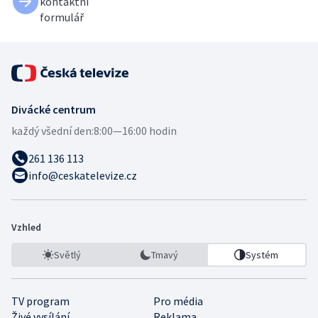
kontaktní
formulář
Divácké centrum
každý všední den:
8:00—16:00 hodin
261 136 113
info@ceskatelevize.cz
Vzhled
Světlý
Tmavý
Systém
TV program
Pro média
Živé vysílání
Reklama