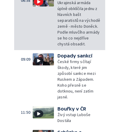
06:58
Ukrajinská armáda
úplně obklíčila jednu z
hlavních bašt
separatistů na východě
země - město Doněck.
Podle mluvčího armády
se ho co nejdříve
chystá obsadit.
Dopady sankcí
09:09
České firmy sčítají
škody, které jim
způsobí sankce mezi
Ruskem a Západem.
Koho přesně se
dotknou, není zatím
jasné.
Bouřky v ČR
11:50
Živý vstup Luboše
Dostála