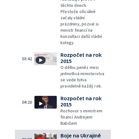
těchto dnech.
Přestože oficiálně
začaly vládní
prázdniny, pozval si
ministr financí na
konzultaci další vládní
kolegy.
Rozpočet na rok
03:42
2015
O dělbu peněz mezi
jednotlivá ministerstva
se vede bitva
pravidelně každý rok.
Rozpočet na rok
04:20
2015
Rozhovor s ministrem
financí Andrejem
Babišem
Boje na Ukrajině