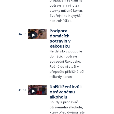
proplácení reklam na
potraviny a víno za
stovky milionů korun.
Zveřejnil to Nejvyšší
kontrolní úřad.
Podpora
34:36
domácích
potravin v
Rakousku
Nejdál šlo v podpoře
domácích potravin
sousední Rakousko.
Ročně do ní vloží v
přepočtu přibližně půl
miliardy korun.
Další líčení kvůli
35:53
otrávenému
alkoholu
Soudy s prodavači
otráveného alkoholu,
který před dvěma lety