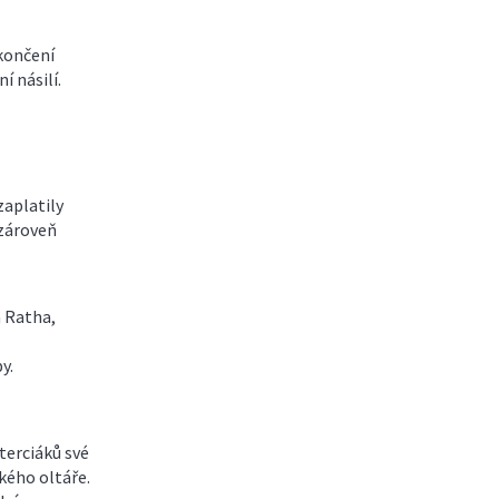
končení
í násilí.
zaplatily
 zároveň
a Ratha,
y.
sterciáků své
kého oltáře.