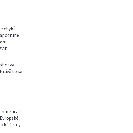
e chybí
 napodruhé
trem
vit.
Sobotky
 Právě to se
orun začal
 Evropské
ické firmy