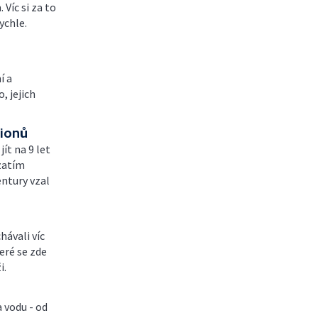
 Víc si za to
ychle.
í a
, jejich
lionů
ít na 9 let
 zatím
ntury vzal
hávali víc
eré se zde
i.
 vodu - od