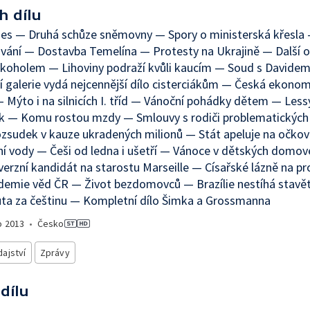
h dílu
nes — Druhá schůze sněmovny — Spory o ministerská křesla
vání — Dostavba Temelína — Protesty na Ukrajině — Další o
lkoholem — Lihoviny podraží kvůli kaucím — Soud s David
 galerie vydá nejcennější dílo cisterciákům — Česká ekono
— Mýto i na silnicích I. tříd — Vánoční pohádky dětem — Lessy
ek — Komu rostou mzdy — Smlouvy s rodiči problematických
ozsudek v kauze ukradených milionů — Stát apeluje na očko
í vody — Češi od ledna i ušetří — Vánoce v dětských domo
erzní kandidát na starostu Marseille — Císařské lázně na pr
demie věd ČR — Život bezdomovců — Brazílie nestíhá stavě
ta za češtinu — Kompletní dílo Šimka a Grossmanna
o
2013
•
Česko
ajství
Zprávy
 dílu