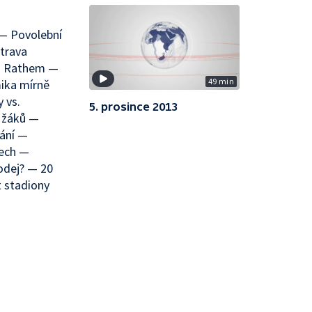
 — Povolební
trava
em Rathem —
49 min
mika mírně
 vs.
5. prosince 2013
 žáků —
vání —
vech —
odej? — 20
t stadiony