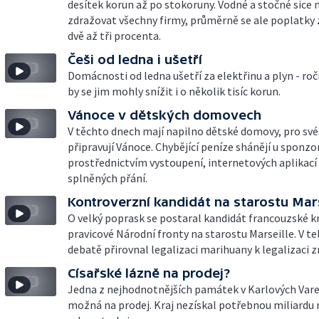
desítek korun až po stokoruny. Vodné a stočné sice
zdražovat všechny firmy, průměrně se ale poplatky z
dvě až tři procenta.
Češi od ledna i ušetří
Domácnosti od ledna ušetří za elektřinu a plyn - roč
by se jim mohly snížit i o několik tisíc korun.
Vánoce v dětských domovech
V těchto dnech mají napilno dětské domovy, pro své
připravují Vánoce. Chybějící peníze shánějí u sponzo
prostřednictvím vystoupení, internetových aplikací
splněných přání.
Kontroverzní kandidát na starostu Mars
O velký poprask se postaral kandidát francouzské k
pravicové Národní fronty na starostu Marseille. V te
debatě přirovnal legalizaci marihuany k legalizaci z
Císařské lázně na prodej?
Jedna z nejhodnotnějších památek v Karlových Var
možná na prodej. Kraj nezískal potřebnou miliardu 