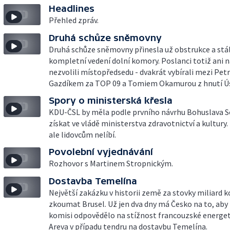
Headlines
Přehled zpráv.
Druhá schůze sněmovny
Druhá schůze sněmovny přinesla už obstrukce a stál
kompletní vedení dolní komory. Poslanci totiž ani
nezvolili místopředsedu - dvakrát vybírali mezi Pe
Gazdíkem za TOP 09 a Tomiem Okamurou z hnutí Ús
Spory o ministerská křesla
KDU-ČSL by měla podle prvního návrhu Bohuslava 
získat ve vládě ministerstva zdravotnictví a kultury.
ale lidovcům nelíbí.
Povolební vyjednávání
Rozhovor s Martinem Stropnickým.
Dostavba Temelína
Největší zakázku v historii země za stovky miliard k
zkoumat Brusel. Už jen dva dny má Česko na to, aby
komisi odpovědělo na stížnost francouzské energet
Areva v případu tendru na dostavbu Temelína.