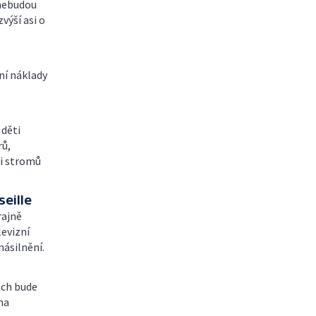
 nebudou
výší asi o
ní náklady
 děti
rů,
 i stromů
eille
rajně
levizní
násilnění.
ech bude
na