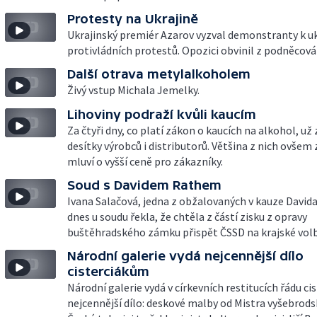
Protesty na Ukrajině
Ukrajinský premiér Azarov vyzval demonstranty k u
protivládních protestů. Opozici obvinil z podněcován
Další otrava metylalkoholem
Živý vstup Michala Jemelky.
Lihoviny podraží kvůli kaucím
Za čtyři dny, co platí zákon o kaucích na alkohol, už 
desítky výrobců i distributorů. Většina z nich ovšem
mluví o vyšší ceně pro zákazníky.
Soud s Davidem Rathem
Ivana Salačová, jedna z obžalovaných v kauze David
dnes u soudu řekla, že chtěla z částí zisku z opravy
buštěhradského zámku přispět ČSSD na krajské volb
Národní galerie vydá nejcennější dílo
cisterciákům
Národní galerie vydá v církevních restitucích řádu ci
nejcennější dílo: deskové malby od Mistra vyšebrods