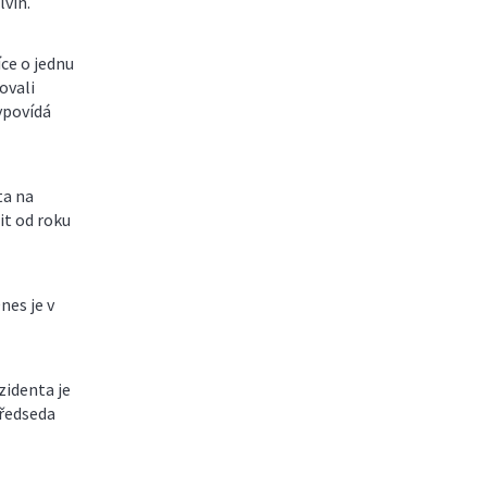
lvín.
ce o jednu
ovali
ypovídá
ta na
it od roku
nes je v
zidenta je
předseda