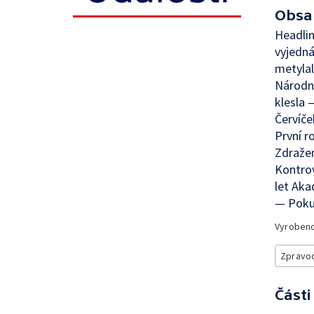
Obsa
Headli
vyjedná
metyla
Národní
klesla 
Červíč
První r
Zdražen
Kontrov
let Aka
— Poku
Vyroben
Zpravod
Části