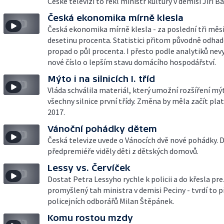
České televizi to řekl ministr kultury v demisi Jiří Ba
Česká ekonomika mírně klesla
Česká ekonomika mírně klesla - za poslední tři měsí
desetinu procenta. Statistici přitom původně odhad
propad o půl procenta. I přesto podle analytiků nev
nové číslo o lepším stavu domácího hospodářství.
Mýto i na silnicích I. tříd
Vláda schválila materiál, který umožní rozšíření mý
všechny silnice první třídy. Změna by měla začít plat
2017.
Vánoční pohádky dětem
Česká televize uvede o Vánocích dvě nové pohádky. D
předpremiéře viděly děti z dětských domovů.
Lessy vs. Červíček
Dostat Petra Lessyho rychle k policii a do křesla pre
promyšlený tah ministra v demisi Peciny - tvrdí to 
policejních odborářů Milan Štěpánek.
Komu rostou mzdy