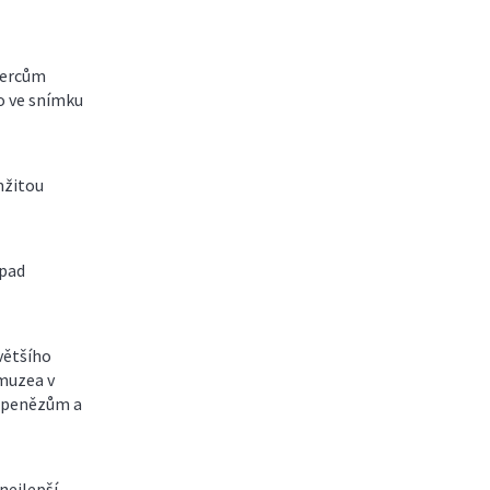
 hercům
o ve snímku
mžitou
ípad
většího
 muzea v
é penězům a
nejlepší