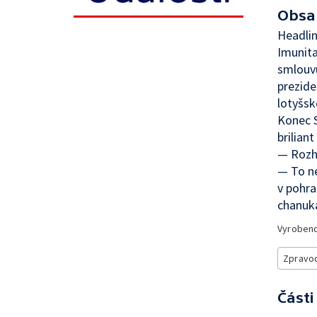
Obsa
Headli
Imunit
smlouvu
prezide
lotyšsk
Konec S
brilian
— Rozh
— To n
v pohra
chanuk
Vyroben
Zpravod
Části