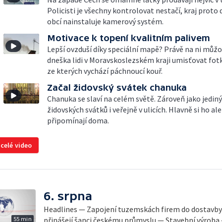
Policisti je všechny kontrolovat nestačí, kraj proto
obcí nainstaluje kamerový systém.
Motivace k topení kvalitním palivem
Lepší ovzduší díky speciální mapě? Právě na ni můž
dneška lidi v Moravskoslezském kraji umisťovat fot
ze kterých vychází páchnoucí kouř.
Začal židovský svátek chanuka
Chanuka se slaví na celém světě. Zároveň jako jediný
židovských svátků i veřejně v ulicích. Hlavně si ho ale
připomínají doma.
 celé video
6. srpna
Headlines — Zapojení tuzemskách firem do dostavb
55 min
přinášejí šanci českému průmyslu — Stavební výroba