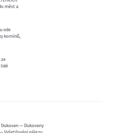
 do měst a
ou ode
ky komínů,
 ze
 lidé
y Dukovan — Dukovany
 — Vyšetřování nálezu