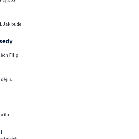
. Jak bude
sedy
ěch Filip
dějin.
ořila
í
ržnicích.