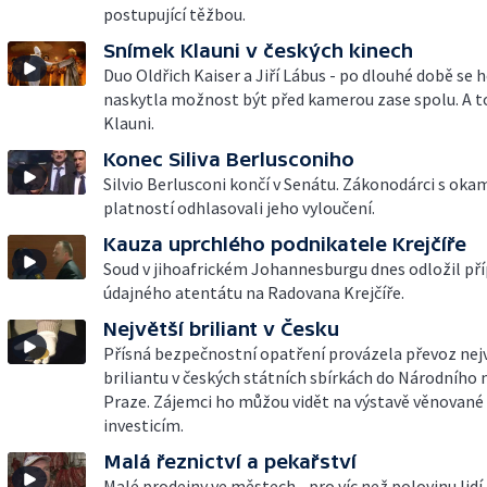
postupující těžbou.
Snímek Klauni v českých kinech
Duo Oldřich Kaiser a Jiří Lábus - po dlouhé době se
naskytla možnost být před kamerou zase spolu. A t
Klauni.
Konec Siliva Berlusconiho
Silvio Berlusconi končí v Senátu. Zákonodárci s oka
platností odhlasovali jeho vyloučení.
Kauza uprchlého podnikatele Krejčíře
Soud v jihoafrickém Johannesburgu dnes odložil př
údajného atentátu na Radovana Krejčíře.
Největší briliant v Česku
Přísná bezpečnostní opatření provázela převoz nej
briliantu v českých státních sbírkách do Národního
Praze. Zájemci ho můžou vidět na výstavě věnovan
investicím.
Malá řeznictví a pekařství
Malé prodejny ve městech - pro víc než polovinu lidí 