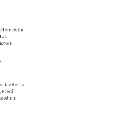
Šéfem dolní
 tak
torii.
v
oslav Antl a
, která
sování a