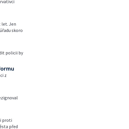
rvativci
 let. Jen
 úřadu skoro
it policii by
eformu
ci z
ezignoval
i proti
města před