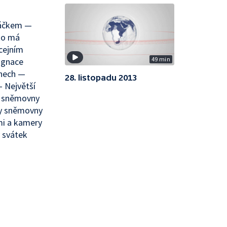
máčkem —
ko má
icejním
49 min
ignace
inech —
28. listopadu 2013
— Největší
vé sněmovny
y sněmovny
mi a kamery
ý svátek