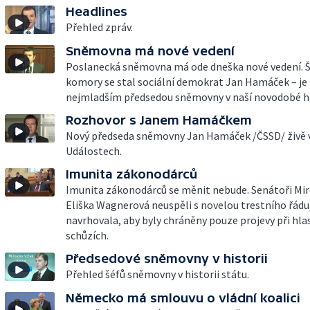
Headlines
Přehled zpráv.
Sněmovna má nové vedení
Poslanecká sněmovna má ode dneška nové vedení. 
komory se stal sociální demokrat Jan Hamáček – je
nejmladším předsedou sněmovny v naší novodobé his
Rozhovor s Janem Hamáčkem
Nový předseda sněmovny Jan Hamáček /ČSSD/ živě 
Událostech.
Imunita zákonodárců
Imunita zákonodárců se měnit nebude. Senátoři Mir
Eliška Wagnerová neuspěli s novelou trestního řádu
navrhovala, aby byly chráněny pouze projevy při hla
schůzích.
Předsedové sněmovny v historii
Přehled šéfů sněmovny v historii státu.
Německo má smlouvu o vládní koalici