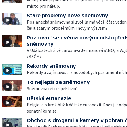
místo pro nákup.
Staré problémy nové sněmovny
Poslanecká sněmovna si zvolila má větší část vedení
čelit starým problémům i novým výzvám?
Rozhovor se dvěma novými místopřed
sněmovny
V Událostech živě Jaroslava Jermanová /ANO/ a Vojt
/KSČM/.
Rekordy sněmovny
Rekordy a zajímavosti z novodobých parlamentních 
To nejlepší ze sněmovny
Sněmovna retrospektivně.
Dětská eutanazie
Belgie je o krok blíž k dětské eutanazii. Dnes ji podp
senátní komise.
Obchod s drogami a kamery v pohranič
Na západě Čech se omamné látky prodávají nejvíc v t