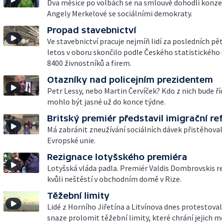
Dva měsíce po volbách se na smlouvě dohodli konze
Angely Merkelové se sociálními demokraty.
Propad stavebnictví
Ve stavebnictví pracuje nejmíň lidí za posledních pět
letos v oboru skončilo podle Českého statistického
8400 živnostníků a firem.
Otazníky nad policejním prezidentem
Petr Lessy, nebo Martin Červíček? Kdo z nich bude říd
mohlo být jasné už do konce týdne.
Britský premiér představil imigrační r
Má zabránit zneužívání sociálních dávek přistěhoval
Evropské unie.
Rezignace lotyšského premiéra
Lotyšská vláda padla. Premiér Valdis Dombrovskis r
kvůli neštěstí v obchodním domě v Rize.
Těžební limity
Lidé z Horního Jiřetína a Litvínova dnes protestoval
snaze prolomit těžební limity, které chrání jejich 