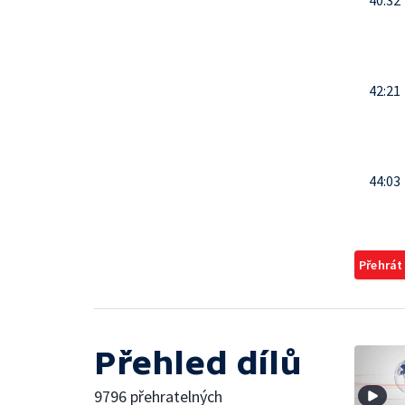
40:32
42:21
44:03
Přehrát
Přehled dílů
9796 přehratelných