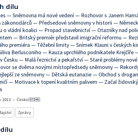
h dílu
nes — Sněmovna má nové vedení — Rozhovor s Janem Ha
a zákonodárců — Předsedové sněmovny v historii — Němec
 o vládní koalici — Propad stavebnictví — Otazníky nad pol
ntem — Britský premiér představil imigrační reformu — Rez
ého premiéra — Těžební limity — Snímek Klauni v českých k
iliva Berlusconiho — Kauza uprchlého podnikatele Krejčíře 
t v Česku — Malá řeznictví a pekařství — Staré problémy no
ovor se dvěma novými místopředsedy sněmovny — Rekord
ejlepší ze sněmovny — Dětská eutanazie — Obchod s droga
ničí — Motivace k topení kvalitním palivem — Začal židovsk
a
o
2013
•
Česko
ajství
Zprávy
 dílu