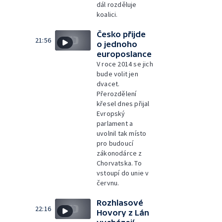
dál rozděluje
koalici.
Česko přijde
21:56
o jednoho
europoslance
V roce 2014 se jich
bude volit jen
dvacet.
Přerozdělení
křesel dnes přijal
Evropský
parlament a
uvolnil tak místo
pro budoucí
zákonodárce z
Chorvatska. To
vstoupí do unie v
červnu.
Rozhlasové
22:16
Hovory z Lán