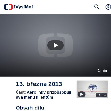
Search
2 min
13. března 2013
Část:
Aerolinky přizpůsobují
48 min
svá menu klientům
Obsah dílu