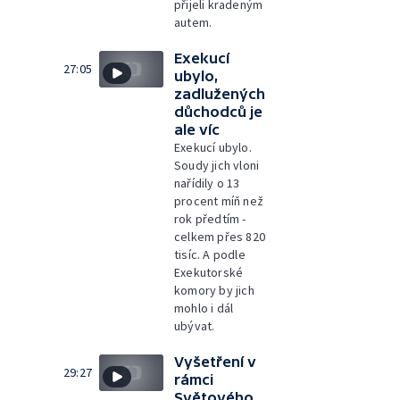
přijeli kradeným
autem.
Exekucí
27:05
ubylo,
zadlužených
důchodců je
ale víc
Exekucí ubylo.
Soudy jich vloni
nařídily o 13
procent míň než
rok předtím -
celkem přes 820
tisíc. A podle
Exekutorské
komory by jich
mohlo i dál
ubývat.
Vyšetření v
29:27
rámci
Světového