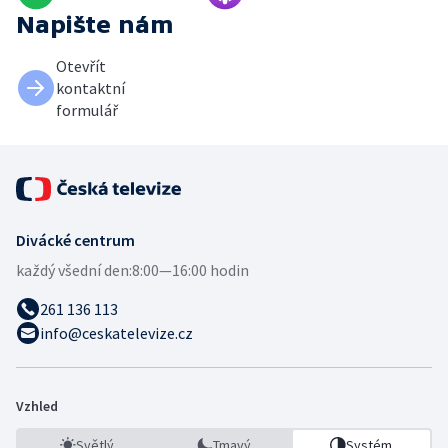
Napište nám
Otevřít
kontaktní
formulář
Divácké centrum
každý všední den:
8:00—16:00 hodin
261 136 113
info@ceskatelevize.cz
Vzhled
Světlý
Tmavý
Systém