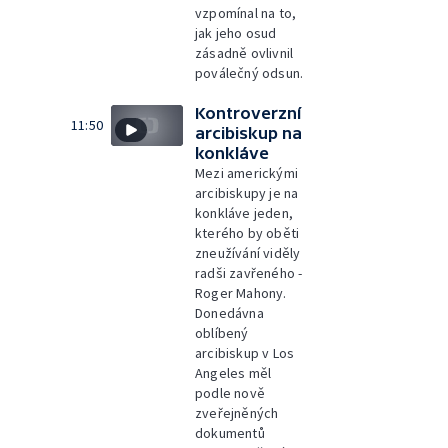
vzpomínal na to,
jak jeho osud
zásadně ovlivnil
poválečný odsun.
Kontroverzní
11:50
arcibiskup na
konkláve
Mezi americkými
arcibiskupy je na
konkláve jeden,
kterého by oběti
zneužívání viděly
radši zavřeného -
Roger Mahony.
Donedávna
oblíbený
arcibiskup v Los
Angeles měl
podle nově
zveřejněných
dokumentů