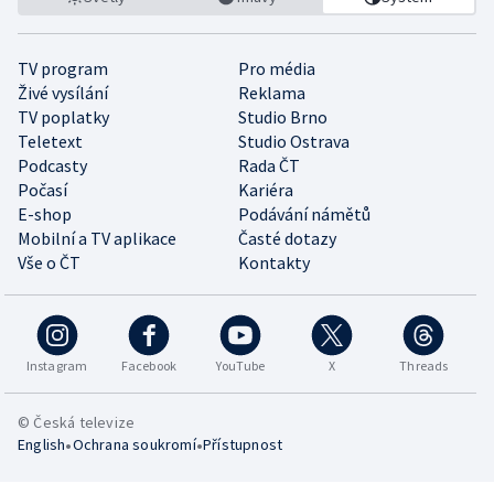
TV program
Pro média
Živé vysílání
Reklama
TV poplatky
Studio Brno
Teletext
Studio Ostrava
Podcasty
Rada ČT
Počasí
Kariéra
E-shop
Podávání námětů
Mobilní a TV aplikace
Časté dotazy
Vše o ČT
Kontakty
Instagram
Facebook
YouTube
X
Threads
© Česká televize
•
•
English
Ochrana soukromí
Přístupnost