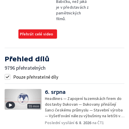
Babičku, než jaká
je v představách z
pamětnických
filmů.
Přehrát celé video
Přehled dílů
9796 přehratelných
Pouze přehratelné díly
6. srpna
Headlines — Zapojení tuzemskách firem do
dostavby Dukovan — Dukovany přinášejí
55 min
šanci českému průmyslu — Stavební výroba
— Vyšetřování nálezu výbušniny na letišti v
Lipsku — Bourání torza vyhořelé budovy ve
Poslední vysílání
6. 8. 2026
na ČT1
Zlíně — Kritické sucho v Evropě —