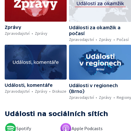
trajektu v Indonésii — Policejní dohled nad
Let It Roll — Byznys kolem rozluček se
svobodou — Den obětí romského
holocaustu — Sucho a nedostatek vody —
Zprávy
Dopravní komplikace v Ostravě —
Události za okamžik a
Rekonstrukce vily Marty po požáru
Zpravodajství
Zprávy
počasí
Zpravodajství
Zprávy
Počasí
Události, komentáře
Události v regionech
Zpravodajství
Zprávy
Diskuze
(Brno)
Zpravodajství
Zprávy
Region
Události
na sociálních sítích
Spotify
Apple Podcasts