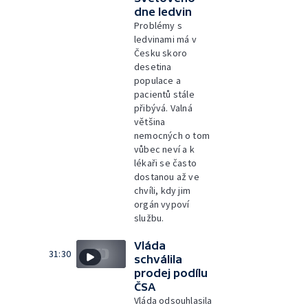
dne ledvin
Problémy s
ledvinami má v
Česku skoro
desetina
populace a
pacientů stále
přibývá. Valná
většina
nemocných o tom
vůbec neví a k
lékaři se často
dostanou až ve
chvíli, kdy jim
orgán vypoví
službu.
Vláda
31:30
schválila
prodej podílu
ČSA
Vláda odsouhlasila