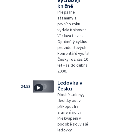
vycházejí
knižně
Přepsané
záznamy z
prvního roku
vydala Knihovna
Václava Havla.
Ojedinělý cyklus
prezidentových
komentářů vysílal
Český rozhlas 10
let - až do dubna
2000.
Ledovka v
24:53
Česku
Dlouhé kolony,
desítky aut v
příkopech i
zranění řidiči.
Překvapení v
podobě souvislé
ledovky