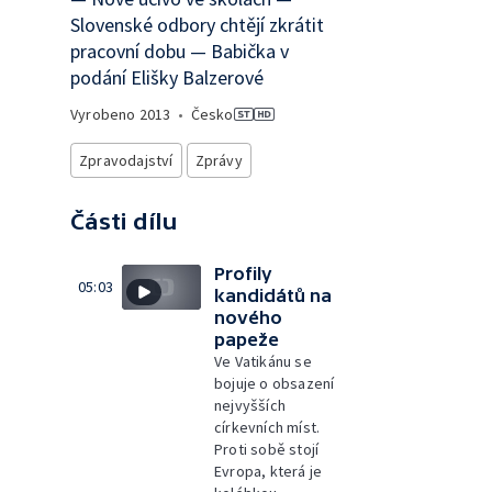
Slovenské odbory chtějí zkrátit
pracovní dobu — Babička v
podání Elišky Balzerové
Vyrobeno
2013
•
Česko
Zpravodajství
Zprávy
Části dílu
Profily
05:03
kandidátů na
nového
papeže
Ve Vatikánu se
bojuje o obsazení
nejvyšších
církevních míst.
Proti sobě stojí
Evropa, která je