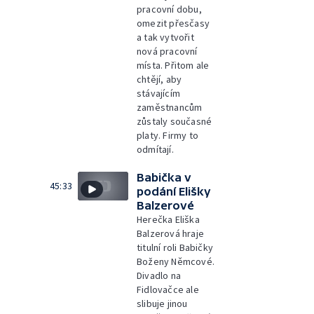
pracovní dobu,
omezit přesčasy
a tak vytvořit
nová pracovní
místa. Přitom ale
chtějí, aby
stávajícím
zaměstnancům
zůstaly současné
platy. Firmy to
odmítají.
Babička v
45:33
podání Elišky
Balzerové
Herečka Eliška
Balzerová hraje
titulní roli Babičky
Boženy Němcové.
Divadlo na
Fidlovačce ale
slibuje jinou