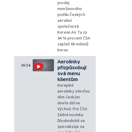
prodej
menšinového
podílu Českých
aerolinií
společnosti
Korean Air. Ta za
44 % procent ČSA
zaplatí 68 milionů
korun.
Aerolinky
36:54
přizpůsobují
svá menu
klientům
Korejské
aerolinky otevřou
těm českým
dveře dál na
Východ. Pro ČSA
žádná novinka.
Dlouhodobě se
specializuje na