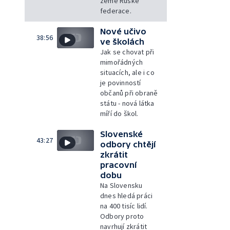
země Ruské
federace.
Nové učivo
38:56
ve školách
Jak se chovat při
mimořádných
situacích, ale i co
je povinností
občanů při obraně
státu - nová látka
míří do škol.
Slovenské
43:27
odbory chtějí
zkrátit
pracovní
dobu
Na Slovensku
dnes hledá práci
na 400 tisíc lidí.
Odbory proto
navrhují zkrátit