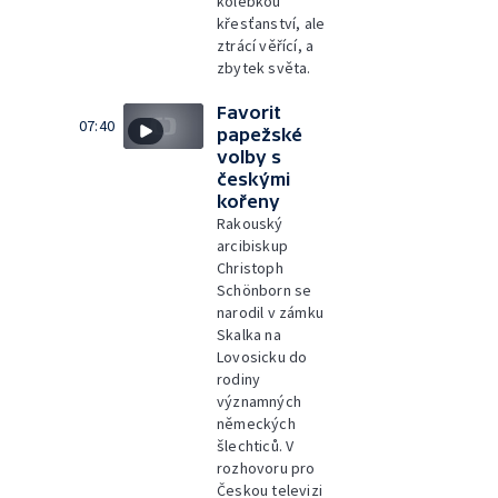
kolébkou
křesťanství, ale
ztrácí věřící, a
zbytek světa.
Favorit
07:40
papežské
volby s
českými
kořeny
Rakouský
arcibiskup
Christoph
Schönborn se
narodil v zámku
Skalka na
Lovosicku do
rodiny
významných
německých
šlechticů. V
rozhovoru pro
Českou televizi