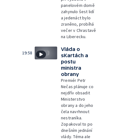
panelovém domě
zahynulo šest lidí
a jedenáct bylo
zraněno, probíhá
večer v Chrastavě
na Liberecku.
Vláda o
19:58
sKartách a
postu
ministra
obrany
Premiér Petr
Nečas plánuje co
nejdřív obsadit
Ministerstvo
obrany a do jeho
čela navrhnout
nestraníka.
Zopakoval to po
dnešním jednání
vlády. Téma ale