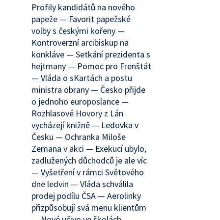
Profily kandidátů na nového
papeže — Favorit papežské
volby s českými kořeny —
Kontroverzní arcibiskup na
konkláve — Setkání prezidenta s
hejtmany — Pomoc pro Frenštát
— Vláda o sKartách a postu
ministra obrany — Česko přijde
o jednoho europoslance —
Rozhlasové Hovory z Lán
vycházejí knižně — Ledovka v
Česku — Ochranka Miloše
Zemana v akci — Exekucí ubylo,
zadlužených důchodců je ale víc
— Vyšetření v rámci Světového
dne ledvin — Vláda schválila
prodej podílu ČSA — Aerolinky
přizpůsobují svá menu klientům
— Nové učivo ve školách —