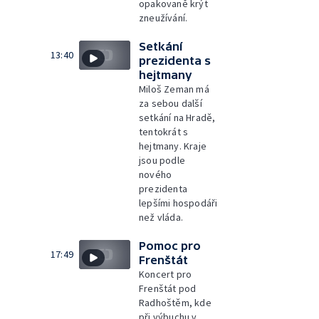
opakovaně krýt
zneužívání.
Setkání
13:40
prezidenta s
hejtmany
Miloš Zeman má
za sebou další
setkání na Hradě,
tentokrát s
hejtmany. Kraje
jsou podle
nového
prezidenta
lepšími hospodáři
než vláda.
Pomoc pro
17:49
Frenštát
Koncert pro
Frenštát pod
Radhoštěm, kde
při výbuchu v