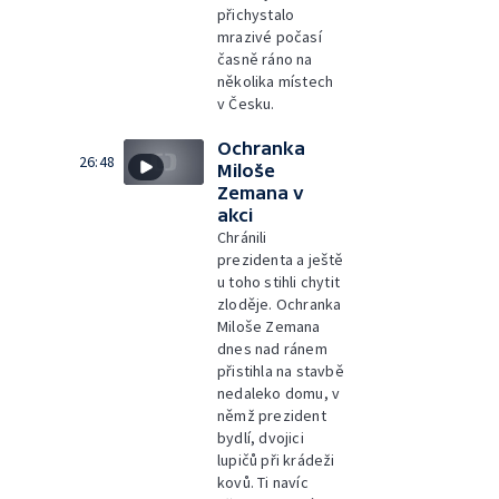
přichystalo
mrazivé počasí
časně ráno na
několika místech
v Česku.
Ochranka
26:48
Miloše
Zemana v
akci
Chránili
prezidenta a ještě
u toho stihli chytit
zloděje. Ochranka
Miloše Zemana
dnes nad ránem
přistihla na stavbě
nedaleko domu, v
němž prezident
bydlí, dvojici
lupičů při krádeži
kovů. Ti navíc