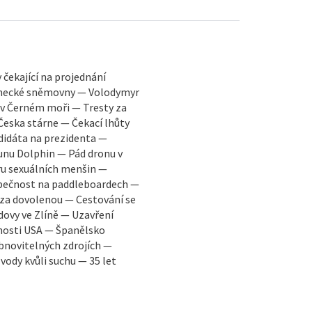
čekající na projednání
anecké sněmovny — Volodymyr
 v Černém moři — Tresty za
eska stárne — Čekací lhůty
ndidáta na prezidenta —
unu Dolphin — Pád dronu v
ru sexuálních menšin —
zpečnost na paddleboardech —
i za dovolenou — Cestování se
dovy ve Zlíně — Uzavření
nosti USA — Španělsko
obnovitelných zdrojích —
vody kvůli suchu — 35 let