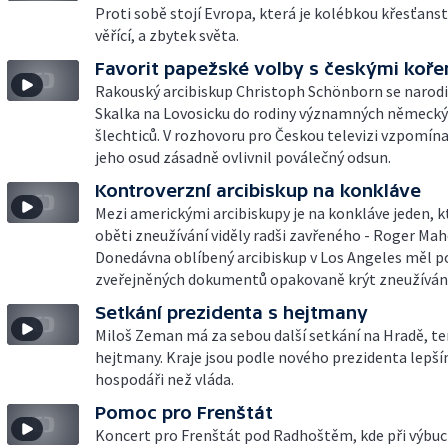
Proti sobě stojí Evropa, která je kolébkou křesťanstv
věřící, a zbytek světa.
Favorit papežské volby s českými koře
Rakouský arcibiskup Christoph Schönborn se narodi
Skalka na Lovosicku do rodiny významných německ
šlechticů. V rozhovoru pro Českou televizi vzpomínal
jeho osud zásadně ovlivnil poválečný odsun.
Kontroverzní arcibiskup na konkláve
Mezi americkými arcibiskupy je na konkláve jeden, 
oběti zneužívání viděly radši zavřeného - Roger Mah
Donedávna oblíbený arcibiskup v Los Angeles měl p
zveřejněných dokumentů opakovaně krýt zneužívání
Setkání prezidenta s hejtmany
Miloš Zeman má za sebou další setkání na Hradě, te
hejtmany. Kraje jsou podle nového prezidenta lepší
hospodáři než vláda.
Pomoc pro Frenštát
Koncert pro Frenštát pod Radhoštěm, kde při výbuc