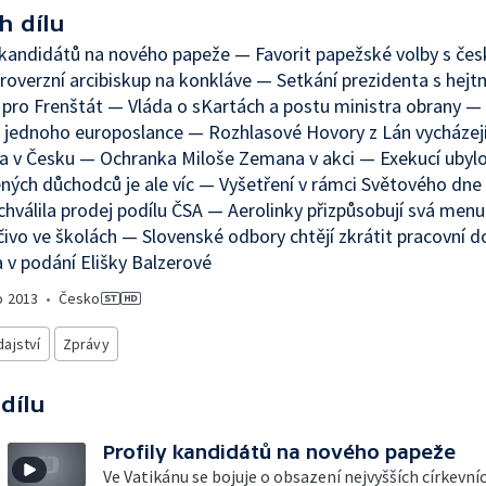
h dílu
 kandidátů na nového papeže — Favorit papežské volby s če
overzní arcibiskup na konkláve — Setkání prezidenta s hej
ro Frenštát — Vláda o sKartách a postu ministra obrany —
o jednoho europoslance — Rozhlasové Hovory z Lán vycházej
 v Česku — Ochranka Miloše Zemana v akci — Exekucí ubylo
ných důchodců je ale víc — Vyšetření v rámci Světového dne
chválila prodej podílu ČSA — Aerolinky přizpůsobují svá men
ivo ve školách — Slovenské odbory chtějí zkrátit pracovní 
 v podání Elišky Balzerové
o
2013
•
Česko
ajství
Zprávy
 dílu
Profily kandidátů na nového papeže
Ve Vatikánu se bojuje o obsazení nejvyšších církevní