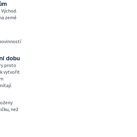
tům
 Východ.
 na země
 povinností
ní dobu
ry proto
k vytvořit
ím
ítají.
 Boženy
ičku, než