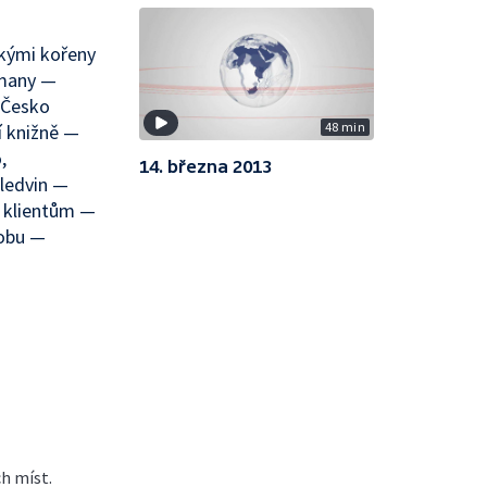
skými kořeny
tmany —
 Česko
48 min
í knižně —
,
14. března 2013
 ledvin —
u klientům —
dobu —
ch míst.