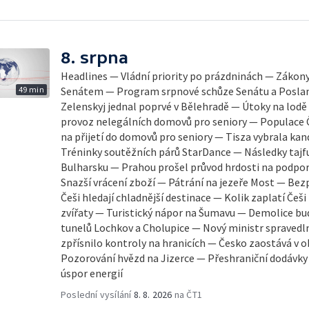
8. srpna
Headlines — Vládní priority po prázdninách — Zákony 
49 min
Senátem — Program srpnové schůze Senátu a Posl
Zelenskyj jednal poprvé v Bělehradě — Útoky na lodě
provoz nelegálních domovů pro seniory — Populace Č
na přijetí do domovů pro seniory — Tisza vybrala ka
Tréninky soutěžních párů StarDance — Následky tajf
Bulharsku — Prahou prošel průvod hrdosti na podpo
Snazší vrácení zboží — Pátrání na jezeře Most — Be
Češi hledají chladnější destinace — Kolik zaplatí Češ
zvířaty — Turistický nápor na Šumavu — Demolice bu
tunelů Lochkov a Cholupice — Nový ministr spravedl
zpřísnilo kontroly na hranicích — Česko zaostává v 
Pozorování hvězd na Jizerce — Přeshraniční dodávky 
úspor energií
Poslední vysílání
8. 8. 2026
na ČT1