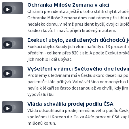
Ochranka Miloše Zemana v akci
Chránili prezidenta a ještě u toho stihli chytit zlodě
Ochranka Miloše Zemana dnes nad ránem přistihla 
nedaleko domu, v němž prezident bydlí, dvojici lupič
krádeži kovů. Ti navíc přijeli kradeným autem.
Exekucí ubylo, zadlužených důchodců je
Exekucí ubylo. Soudy jich vloni nařídily o 13 procent
předtím - celkem přes 820 tisíc. A podle Exekutors
jich mohlo i dál ubývat.
Vyšetření v rámci Světového dne ledvi
Problémy s ledvinami má v Česku skoro desetina po
pacientů stále přibývá. Valná většina nemocných o
neví a k lékaři se často dostanou až ve chvíli, kdy ji
vypoví službu.
Vláda schválila prodej podílu ČSA
Vláda odsouhlasila prodej menšinového podílu Český
společnosti Korean Air. Ta za 44 % procent ČSA zapl
milionů korun.