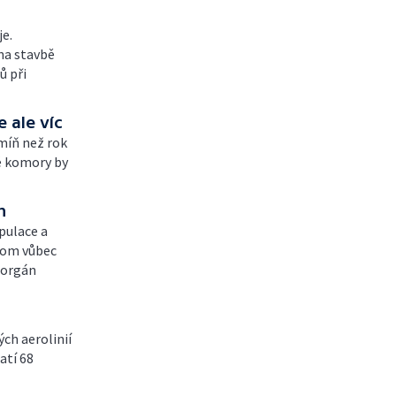
je.
na stavbě
ů při
 ale víc
 míň než rok
ké komory by
n
pulace a
 tom vůbec
m orgán
ch aerolinií
atí 68