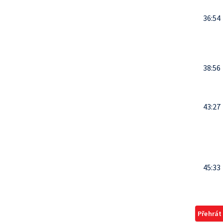
36:54
38:56
43:27
45:33
Přehrát