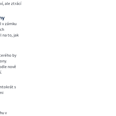
í, ale ztrácí
ny
l v zámku
ých
 na to, jak
kterého by
ony.
odle nově
.
ntokrát s
mi
hu v