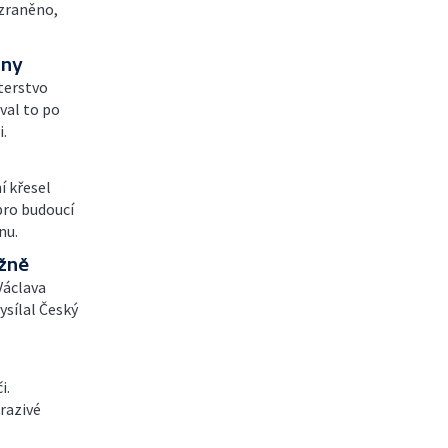
 zraněno,
any
terstvo
val to po
i.
í křesel
pro budoucí
nu.
ižně
Václava
ysílal Český
i.
razivé