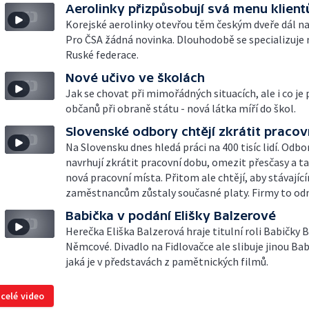
Aerolinky přizpůsobují svá menu klien
Korejské aerolinky otevřou těm českým dveře dál na
Pro ČSA žádná novinka. Dlouhodobě se specializuje
Ruské federace.
Nové učivo ve školách
Jak se chovat při mimořádných situacích, ale i co je
občanů při obraně státu - nová látka míří do škol.
Slovenské odbory chtějí zkrátit pracov
Na Slovensku dnes hledá práci na 400 tisíc lidí. Odbo
navrhují zkrátit pracovní dobu, omezit přesčasy a ta
nová pracovní místa. Přitom ale chtějí, aby stávajíc
zaměstnancům zůstaly současné platy. Firmy to odm
Babička v podání Elišky Balzerové
Herečka Eliška Balzerová hraje titulní roli Babičky
Němcové. Divadlo na Fidlovačce ale slibuje jinou Bab
jaká je v představách z pamětnických filmů.
 celé video