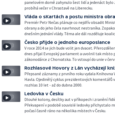
panelovém domě zahynulo šest lidí a jedenáct bylo
probíhá večer v Chrastavě na Liberecku.
Vláda o sKartách a postu ministra obr
Premiér Petr Nečas plánuje co nejdřív obsadit Minis
obrany a do jeho čela navrhnout nestraníka. Zopako
dnešním jednání vlády. Téma ale dál rozděluje koalic
Česko přijde o jednoho europoslance
V roce 2014 se jich bude volit jen dvacet. Přerozdělen
dnes přijal Evropský parlament a uvolnil tak místo 
zákonodárce z Chorvatska. To vstoupí do unie v červ
Rozhlasové Hovory z Lán vycházejí kn
Přepsané záznamy z prvního roku vydala Knihovna 
Havla. Ojedinělý cyklus prezidentových komentářů v
rozhlas 10 let - až do dubna 2000.
Ledovka v Česku
Dlouhé kolony, desítky aut v příkopech i zranění řidič
Překvapení v podobě souvislé ledovky přichystalo m
počasí časně ráno na několika místech v Česku.