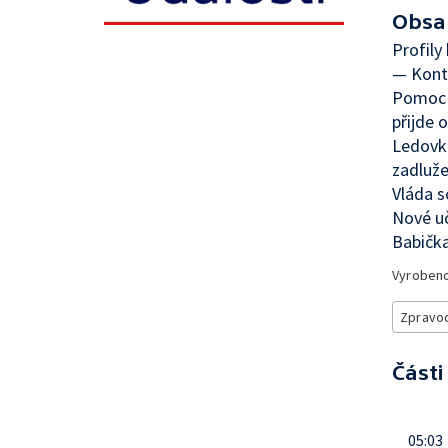
Obsa
Profily
— Kontr
Pomoc p
přijde 
Ledovka
zadluže
Vláda s
Nové uč
Babička
Vyroben
Zpravod
Části
05:03