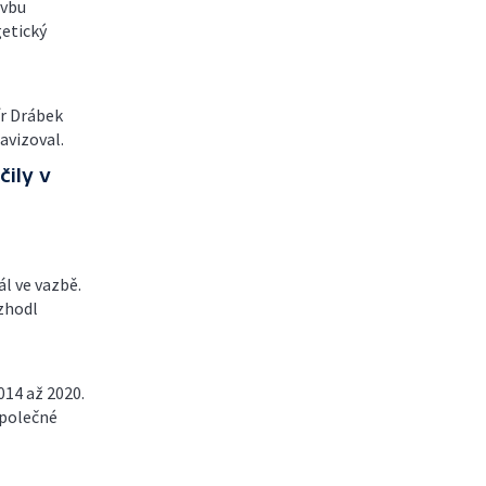
avbu
getický
ír Drábek
 avizoval.
čily v
l ve vazbě.
ozhodl
014 až 2020.
společné