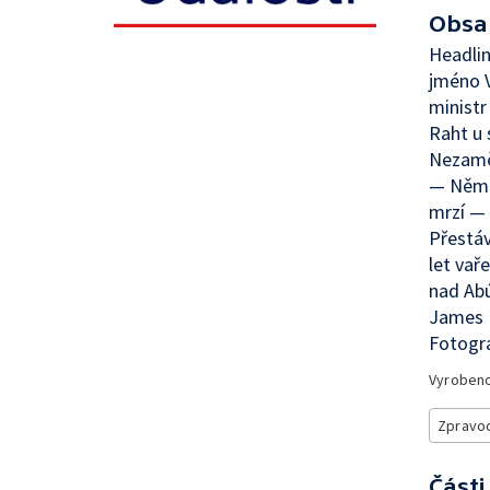
Obsa
Headlin
jméno 
ministr
Raht u 
Nezamě
— Němc
mrzí —
Přestáv
let vař
nad Abú
James B
Fotogra
Vyroben
Zpravod
Části