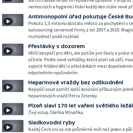
Na Ostravsku se dál šíří epidemie úplavice. V kraji už
nemocných a hygienici hlásí každý den stále nové př
Antimonopolní úřad pokutuje České Bu
Pokutu 1,3 milionu dostalo město za pochybění v t
outsourcing serverové firmy z let 2007 a 2010. Magis
rozhodnutí podá rozklad.
Přestávky s dozorem
Větší bezpečí pro děti, ale potíže pro školy a práce 
učitele. Podle nové vyhlášky, která platí od září, mus
zajistit hlídání dětí o přestávkách mezi dopoledním
odpoledním vyučováním.
Heparinové vraždy bez odškodnění
Nejvyšší soud zamítl další dovolání příbuzných jedné
heparinových vražd Petra Zelenky.
Plzeň slaví 170 let vaření světlého ležá
Živý vstup Zdeňka Mlnaříka.
Sladkovodní ryby
Každý Čech sní za rok průměrně míň než jeden a půl 