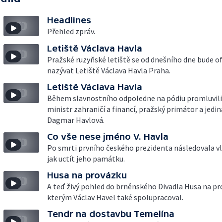
Headlines
Přehled zpráv.
Letiště Václava Havla
Pražské ruzyňské letiště se od dnešního dne bude of
nazývat Letiště Václava Havla Praha.
Letiště Václava Havla
Během slavnostního odpoledne na pódiu promluvili š
ministr zahraničí a financí, pražský primátor a jedin
Dagmar Havlová.
Co vše nese jméno V. Havla
Po smrti prvního českého prezidenta následovala vl
jak uctít jeho památku.
Husa na provázku
A teď živý pohled do brněnského Divadla Husa na pr
kterým Václav Havel také spolupracoval.
Tendr na dostavbu Temelína