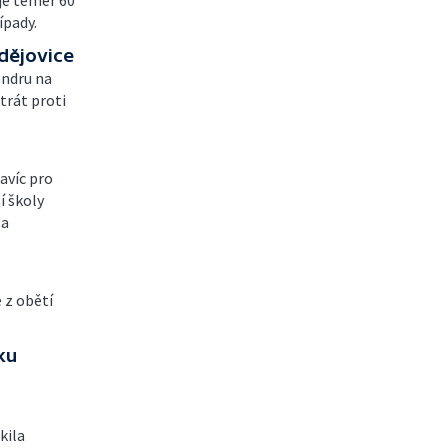
 je téměř 60
ípady.
dějovice
endru na
trát proti
navíc pro
í školy
 a
 z obětí
ku
kila