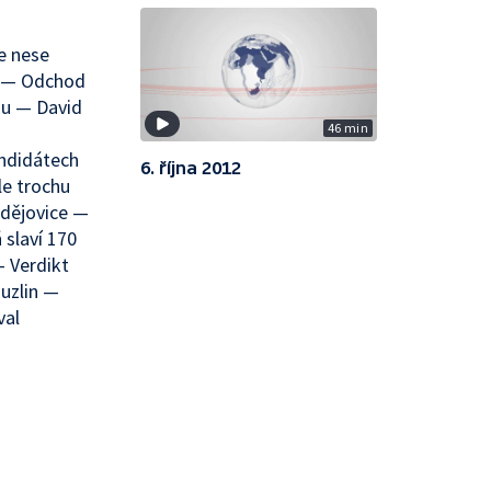
e nese
a — Odchod
su — David
46 min
—
ndidátech
6. října 2012
e trochu
udějovice —
slaví 170
— Verdikt
uzlin —
val