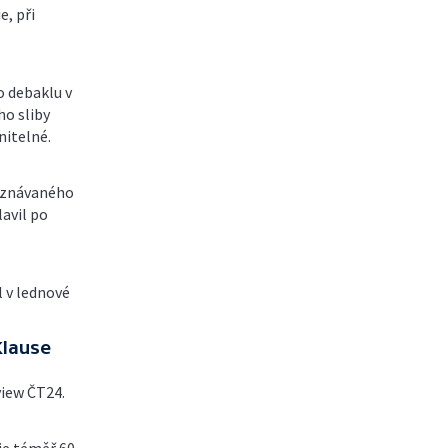
e, při
o debaklu v
ho sliby
nitelné.
 uznávaného
avil po
l v lednové
Klause
view ČT24.