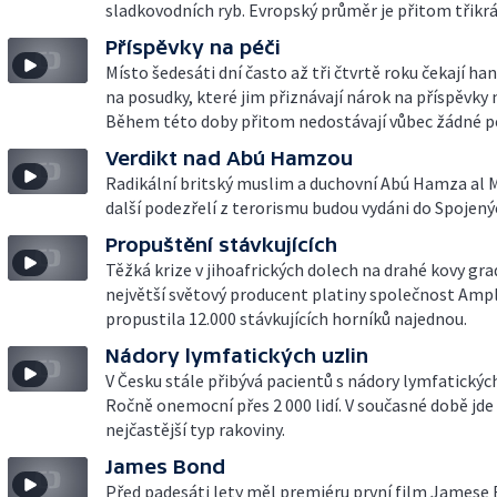
sladkovodních ryb. Evropský průměr je přitom třikrát
Příspěvky na péči
Místo šedesáti dní často až tři čtvrtě roku čekají ha
na posudky, které jim přiznávají nárok na příspěvky n
Během této doby přitom nedostávají vůbec žádné p
Verdikt nad Abú Hamzou
Radikální britský muslim a duchovní Abú Hamza al Ma
další podezřelí z terorismu budou vydáni do Spojený
Propuštění stávkujících
Těžká krize v jihoafrických dolech na drahé kovy gra
největší světový producent platiny společnost Amp
propustila 12.000 stávkujících horníků najednou.
Nádory lymfatických uzlin
V Česku stále přibývá pacientů s nádory lymfatických
Ročně onemocní přes 2 000 lidí. V současné době jde
nejčastější typ rakoviny.
James Bond
Před padesáti lety měl premiéru první film Jamese