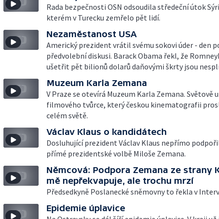
Rada bezpečnosti OSN odsoudila středeční útok Sýri
kterém v Turecku zemřelo pět lidí.
Nezaměstanost USA
Americký prezident vrátil svému sokovi úder - den p
předvolební diskusi. Barack Obama řekl, že Romney
ušetřit pět bilionů dolarů daňovými škrty jsou nespl
Muzeum Karla Zemana
V Praze se otevírá Muzeum Karla Zemana. Světově
filmového tvůrce, který českou kinematografii prosl
celém světě.
Václav Klaus o kandidátech
Dosluhující prezident Václav Klaus nepřímo podpoři
přímé prezidentské volbě Miloše Zemana.
Němcová: Podpora Zemana ze strany 
mě nepřekvapuje, ale trochu mrzí
Předsedkyně Poslanecké sněmovny to řekla v Inter
Epidemie úplavice