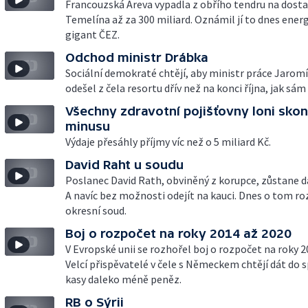
Francouzská Areva vypadla z obřího tendru na dost
Temelína až za 300 miliard. Oznámil jí to dnes ener
gigant ČEZ.
Odchod ministr Drábka
Sociální demokraté chtějí, aby ministr práce Jarom
odešel z čela resortu dřív než na konci října, jak sám
Všechny zdravotní pojišťovny loni skon
minusu
Výdaje přesáhly příjmy víc než o 5 miliard Kč.
David Raht u soudu
Poslanec David Rath, obviněný z korupce, zůstane dá
A navíc bez možnosti odejít na kauci. Dnes o tom r
okresní soud.
Boj o rozpočet na roky 2014 až 2020
V Evropské unii se rozhořel boj o rozpočet na roky 2
Velcí přispěvatelé v čele s Německem chtějí dát do 
kasy daleko méně peněz.
RB o Sýrii