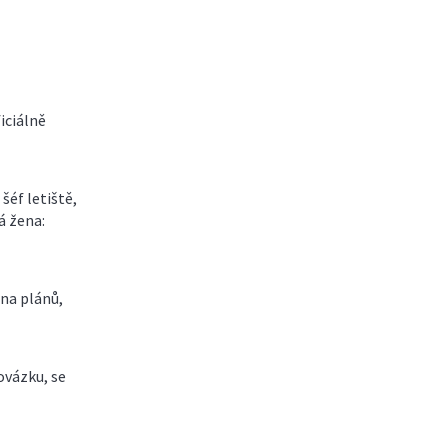
iciálně
éf letiště,
á žena:
na plánů,
ovázku, se