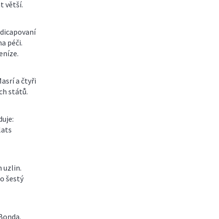
 větší.
ndicapovaní
a péči.
eníze.
srí a čtyři
ch států.
duje:
lats
 uzlin.
 o šestý
 Bonda.