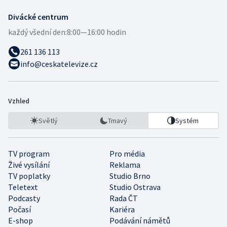
Divácké centrum
každý všední den:
8:00—16:00 hodin
261 136 113
info@ceskatelevize.cz
Vzhled
Světlý
Tmavý
Systém
TV program
Pro média
Živé vysílání
Reklama
TV poplatky
Studio Brno
Teletext
Studio Ostrava
Podcasty
Rada ČT
Počasí
Kariéra
E-shop
Podávání námětů