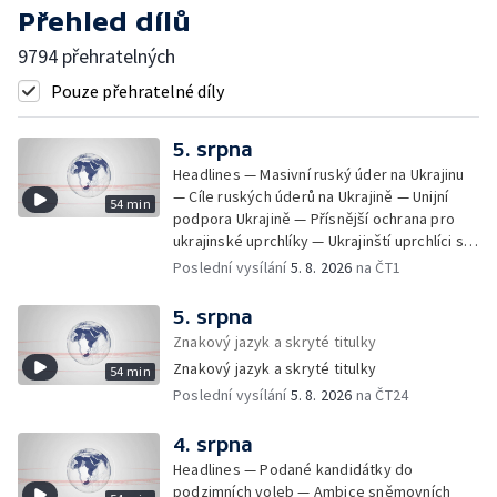
Přehled dílů
9794 přehratelných
Pouze přehratelné díly
5. srpna
Headlines — Masivní ruský úder na Ukrajinu
— Cíle ruských úderů na Ukrajině — Unijní
54 min
podpora Ukrajině — Přísnější ochrana pro
ukrajinské uprchlíky — Ukrajinští uprchlíci s
dočasnou ochranou v Česku — Uprchlíci s
Poslední vysílání
5. 8. 2026
na ČT1
dočasnou ochranou v ČR — Pátrání na jezeře
Most — Hašení skládky — Srážka nákladního
5. srpna
letadla s dronem v Německu — Vyšetřování
Znakový jazyk a skryté titulky
nehody Filipa Turka — Tržby v maloobchodu
Znakový jazyk a skryté titulky
54 min
— Ústavní soud vyhověl matce ve sporu o
Poslední vysílání
5. 8. 2026
na ČT24
děti — Kniha Válka ševců — Izrael
nepřistoupil na mírový plán o Pásmu Gazy —
Návrhy na zmírnění zákona o střetu zájmů —
4. srpna
Podvodné emaily napodobují Českou
Headlines — Podané kandidátky do
advokátní komoru — Obvinění za praní
podzimních voleb — Ambice sněmovních