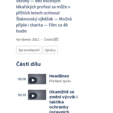
sezony — Bez klíčových
lékařských profesí se může v
příštích letech ocitnout
Šluknovský výběžek — Možná
přijde i charita — Film za 48
hodin
Vyrobeno
2012
•
Česko
Zpravodajství
Zprávy
Části dílu
Headlines
00:08
Přehled zpráv.
Okamžitě se
00:38
změní výcvik i
taktika
ochranky
ústavních