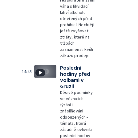
váha s likvidací
lahví alkoholu
otevřených před
prohibicí. Nechtějí
ještě zvyšovat
ztráty, které na
tržbách
zaznamenali kvůli
zákazu prodeje.
Poslední
14:43
hodiny před
volbami v
Gruzii
Děsivé podmínky
ve věznicích -
týrání i
znásilňování
odsouzených -
témata, která
zásadně ovlivnila
poslední hodiny