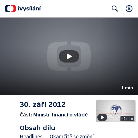
Search
1 min
30. září 2012
Část:
Ministr financí o vládě
49 min
Obsah dílu
Headlines — Okamžitě se změní