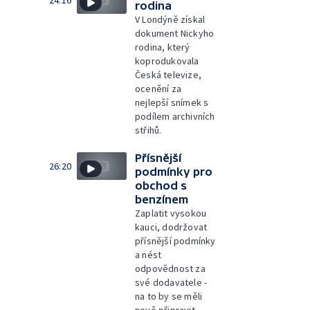
rodina
V Londýně získal
dokument Nickyho
rodina, který
koprodukovala
Česká televize,
ocenění za
nejlepší snímek s
podílem archivních
střihů.
Přísnější
26:20
podmínky pro
obchod s
benzínem
Zaplatit vysokou
kauci, dodržovat
přísnější podmínky
a nést
odpovědnost za
své dodavatele -
na to by se měli
nově připravit