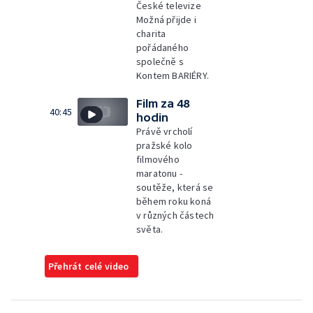
České televize
Možná přijde i
charita
pořádaného
společně s
Kontem BARIÉRY.
Film za 48
40:45
hodin
Právě vrcholí
pražské kolo
filmového
maratonu -
soutěže, která se
během roku koná
v různých částech
světa.
Přehrát celé video