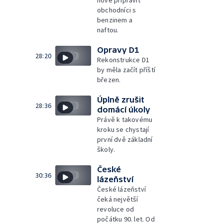
obchodníci s
benzinem a
naftou.
Opravy D1
28:20
Rekonstrukce D1
by měla začít příští
březen.
Úplně zrušit
28:36
domácí úkoly
Právě k takovému
kroku se chystají
první dvě základní
školy.
České
30:36
lázeňství
České lázeňství
čeká největší
revoluce od
počátku 90. let. Od