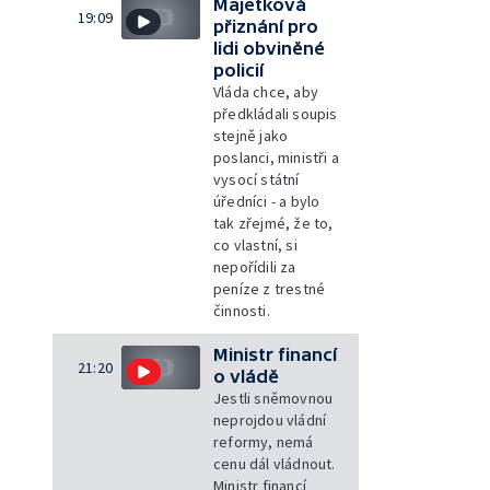
Majetková
19:09
přiznání pro
lidi obviněné
policií
Vláda chce, aby
předkládali soupis
stejně jako
poslanci, ministři a
vysocí státní
úředníci - a bylo
tak zřejmé, že to,
co vlastní, si
nepořídili za
peníze z trestné
činnosti.
Ministr financí
21:20
o vládě
Jestli sněmovnou
neprojdou vládní
reformy, nemá
cenu dál vládnout.
Ministr financí