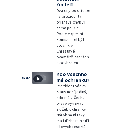
činitelů
Dva dny po střelbě
na prezidenta
přiznává chyby i
sama policie.
Podle expertní
komise měl být
útočník v
Chrastavě
okamžitě zadržen
a odzbrojen.
Kdo všechno
06:42
má ochranku?
Prezident Václav
Klaus není jediný,
kdo má v Česku
právo využívat
služeb ochranky.
Nárok na ni taky
mají třeba ministři
silových resortů,