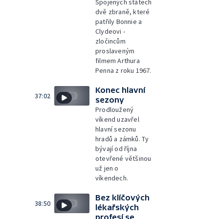
Spojených státech
dvě zbraně, které
patřily Bonnie a
Clydeovi -
zločincům
proslaveným
filmem Arthura
Penna z roku 1967.
Konec hlavní
37:02
sezony
Prodloužený
víkend uzavřel
hlavní sezonu
hradů a zámků. Ty
bývají od října
otevřené většinou
už jen o
víkendech.
Bez klíčových
38:50
lékařských
profesí se