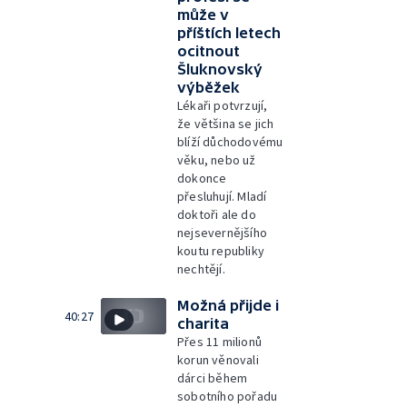
může v
příštích letech
ocitnout
Šluknovský
výběžek
Lékaři potvrzují,
že většina se jich
blíží důchodovému
věku, nebo už
dokonce
přesluhují. Mladí
doktoři ale do
nejsevernějšího
koutu republiky
nechtějí.
Možná přijde i
40:27
charita
Přes 11 milionů
korun věnovali
dárci během
sobotního pořadu