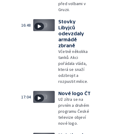
před volbami v
Gruzii.
Stovky
16:48
Libyjců
odevzdaly
armádě
zbraně
Včetně několika
tanků. Akci
pořádala vláda,
která se snaží
odzbrojit a
rozpustit milice.
Nové logo ČT
17:04
Už zítra se na
prvním a druhém
programu České
televize objeví
nové logo.