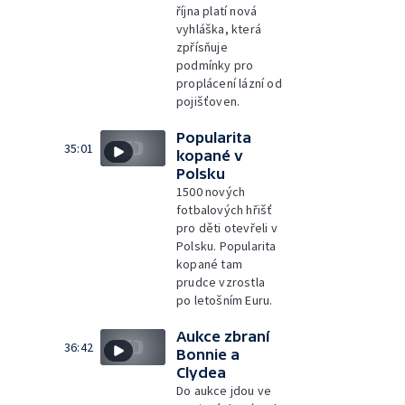
října platí nová
vyhláška, která
zpřísňuje
podmínky pro
proplácení lázní od
pojišťoven.
Popularita
35:01
kopané v
Polsku
1500 nových
fotbalových hřišť
pro děti otevřeli v
Polsku. Popularita
kopané tam
prudce vzrostla
po letošním Euru.
Aukce zbraní
36:42
Bonnie a
Clydea
Do aukce jdou ve