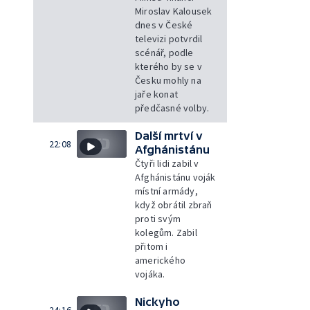
Miroslav Kalousek
dnes v České
televizi potvrdil
scénář, podle
kterého by se v
Česku mohly na
jaře konat
předčasné volby.
Další mrtví v
22:08
Afghánistánu
Čtyři lidi zabil v
Afghánistánu voják
místní armády,
když obrátil zbraň
proti svým
kolegům. Zabil
přitom i
amerického
vojáka.
Nickyho
24:16