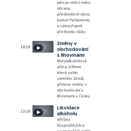
jako je vnitro nebo
obrana,
předsedové obou
komor Parlamentu
a samozřejmě
předseda vlády.
Změny v
10:19
obchodování
s lihovinami
Metylalkoholová
aféra, během
které zatím
zemřelo 26 lidí,
přinese změny v
obchodování s
lihovinami v Česku.
Likvidace
13:10
alkoholu
Většina
hospodských a
restauratérů zatím