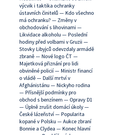
výcvik i taktika ochranky
ústavních činitelů — Kdo všechno
má ochranku? — Změny v
obchodování s lihovinami —
Likvidace alkoholu — Poslední
hodiny před volbami v Gruzii —
Stovky Libyjců odevzdaly armádě
zbraně — Nové logo ČT —
Majetková přiznání pro lidi
obviněné policií — Ministr financí
o vládě — Další mrtví v
Afghánistánu — Nickyho rodina
— Přísnější podmínky pro
obchod s benzínem — Opravy D1
— Úplně zrušit domácí úkoly —
České lázeňství — Popularita
kopané v Polsku — Aukce zbraní
Bonnie a Clydea — Konec hlavní