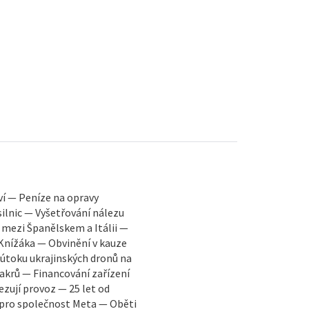
í — Peníze na opravy
silnic — Vyšetřování nálezu
Španělskem a Itálii —
Knížáka — Obvinění v kauze
 útoku ukrajinských dronů na
akrů — Financování zařízení
zují provoz — 25 let od
pro společnost Meta — Oběti