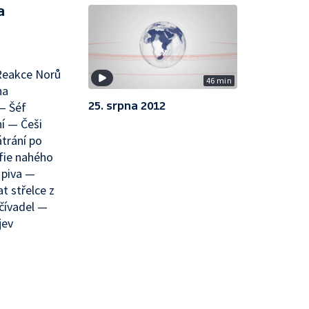
a
 Reakce Norů
46 min
na
25. srpna 2012
— Šéf
ní — Češi
trání po
afie nahého
 piva —
t střelce z
čívadel —
jev