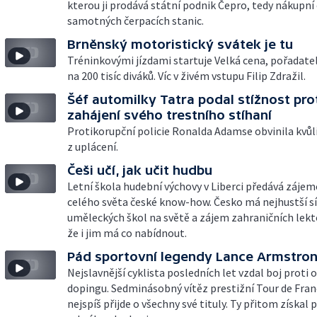
kterou ji prodává státní podnik Čepro, tedy nákupní
samotných čerpacích stanic.
Brněnský motoristický svátek je tu
Tréninkovými jízdami startuje Velká cena, pořadatel
na 200 tisíc diváků. Víc v živém vstupu Filip Zdražil.
Šéf automilky Tatra podal stížnost pro
zahájení svého trestního stíhaní
Protikorupční policie Ronalda Adamse obvinila kvůl
z uplácení.
Češi učí, jak učit hudbu
Letní škola hudební výchovy v Liberci předává záje
celého světa české know-how. Česko má nejhustší sí
uměleckých škol na světě a zájem zahraničních lekt
že i jim má co nabídnout.
Pád sportovní legendy Lance Armstro
Nejslavnější cyklista posledních let vzdal boj proti
dopingu. Sedminásobný vítěz prestižní Tour de Fran
nejspíš přijde o všechny své tituly. Ty přitom získal 