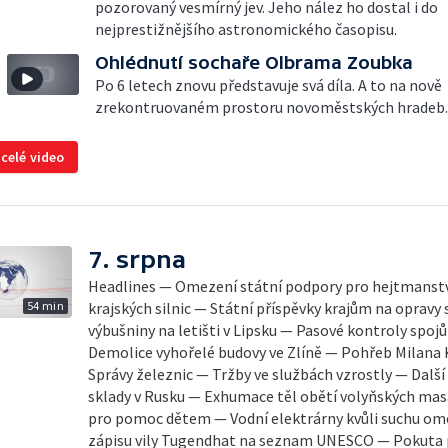
pozorovaný vesmírný jev. Jeho nález ho dostal i do
nejprestižnějšího astronomického časopisu.
Ohlédnutí sochaře Olbrama Zoubka
Po 6 letech znovu představuje svá díla. A to na nově
zrekontruovaném prostoru novoměstských hradeb.
 celé video
7. srpna
Headlines — Omezení státní podpory pro hejtmanstv
54 min
krajských silnic — Státní příspěvky krajům na opravy 
výbušniny na letišti v Lipsku — Pasové kontroly spojů mezi 
Demolice vyhořelé budovy ve Zlíně — Pohřeb Milana 
Správy železnic — Tržby ve službách vzrostly — Další
sklady v Rusku — Exhumace těl obětí volyňských mas
pro pomoc dětem — Vodní elektrárny kvůli suchu ome
zápisu vily Tugendhat na seznam UNESCO — Pokuta 