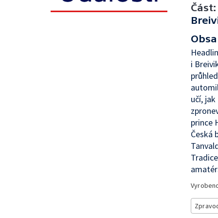
Část:
Breiv
Obsa
Headlin
i Breiv
průhled
automil
učí, ja
zpronev
prince 
Česká b
Tanvald
Tradice
amatér
Vyroben
Zpravod