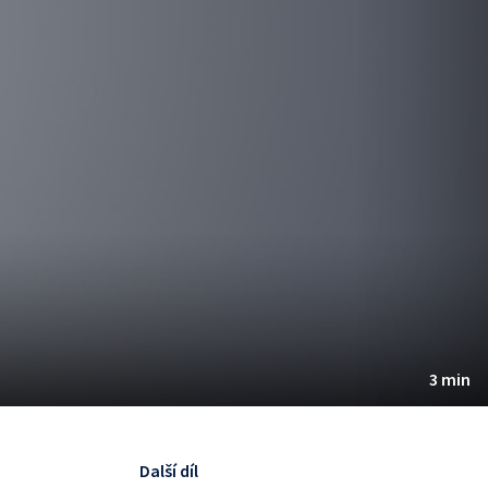
3 min
Další díl