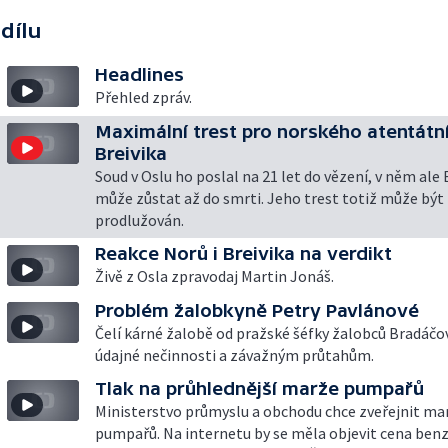
 dílu
Headlines
Přehled zpráv.
Maximální trest pro norského atentátn
Breivika
Soud v Oslu ho poslal na 21 let do vězení, v něm ale 
může zůstat až do smrti. Jeho trest totiž může být
prodlužován.
Reakce Norů i Breivika na verdikt
Živě z Osla zpravodaj Martin Jonáš.
Problém žalobkyně Petry Pavlánové
Čelí kárné žalobě od pražské šéfky žalobců Bradáčové
údajné nečinnosti a závažným průtahům.
Tlak na průhlednější marže pumpařů
Ministerstvo průmyslu a obchodu chce zveřejnit ma
pumpařů. Na internetu by se měla objevit cena benz