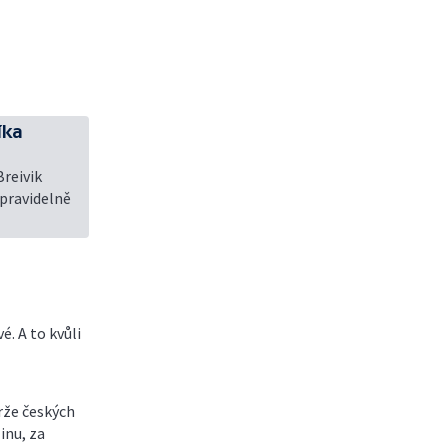
íka
Breivik
 pravidelně
. A to kvůli
rže českých
inu, za