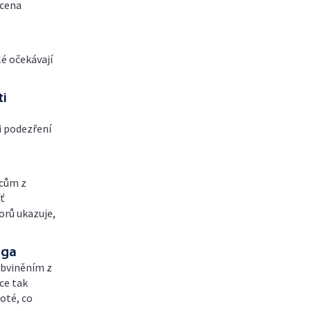
 cena
é očekávají
ti
i podezření
mcům z
ť
orů ukazuje,
nga
 obviněním z
ce tak
poté, co