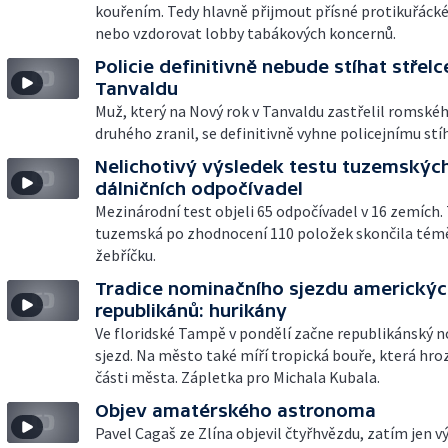
kouřením. Tedy hlavně přijmout přísné protikuřáck
nebo vzdorovat lobby tabákových koncernů.
Policie definitivně nebude stíhat střelc
Tanvaldu
Muž, který na Nový rok v Tanvaldu zastřelil romské
druhého zranil, se definitivně vyhne policejnímu stí
Nelichotivý výsledek testu tuzemskýc
dálničních odpočívadel
Mezinárodní test objeli 65 odpočívadel v 16 zemích.
tuzemská po zhodnocení 110 položek skončila témě
žebříčku.
Tradice nominačního sjezdu americký
republikánů: hurikány
Ve floridské Tampě v pondělí začne republikánský 
sjezd. Na město také míří tropická bouře, která hroz
části města. Zápletka pro Michala Kubala.
Objev amatérského astronoma
Pavel Cagaš ze Zlína objevil čtyřhvězdu, zatím jen 