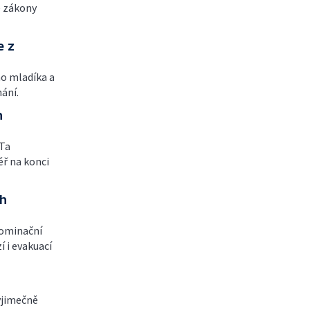
é zákony
e z
ho mladíka a
hání.
h
 Ta
ř na konci
ch
nominační
í i evakuací
výjimečně