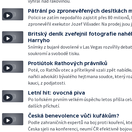
vyhrál nad rakovinou.
Pátrání po zpronevěřených desítkách m
Policii se zatím nepodařilo zajistit přes 80 milionů,
zpronevěřil exekutor Jozef Višvader. Na prodej jsou 
Britský deník zveřejnil fotografie nahé
Harryho
Snímky z bujaré dovolené v Las Vegas rozvířily deba
soukromí a svobodě tisku.
Protiútok Rathových právníků
Poté, co Rathův otec a přítelkyně vzali zpět nabídk
nařkli advokáti bývalého hejtmana soudce, který ro
kauci, z podjatosti.
Letní hit: ovocná piva
Po loňském prvním velkém úspěchu letos přišla cel
dalších příchutí.
Česká benevolence vůči kuřákům?
Podle zahraničních expertů na boj proti kouření, kte
Česka sjeli na konferenci, neumí ČR efektivně bojov