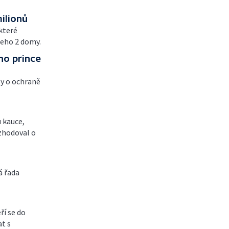
ilionů
 které
jeho 2 domy.
ho prince
ty o ochraně
u kauce,
zhodoval o
á řada
ří se do
at s