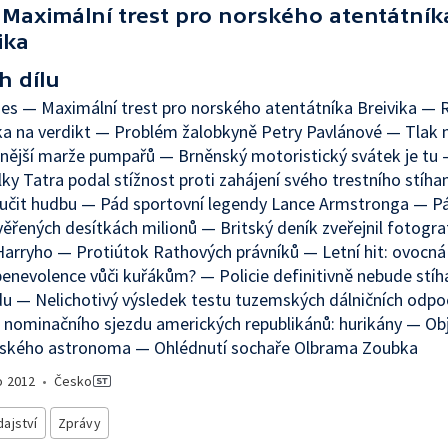
Maximální trest pro norského atentátník
ika
h dílu
es — Maximální trest pro norského atentátníka Breivika —
ika na verdikt — Problém žalobkyně Petry Pavlánové — Tlak 
nější marže pumpařů — Brněnský motoristický svátek je tu 
ky Tatra podal stížnost proti zahájení svého trestního stíha
k učit hudbu — Pád sportovní legendy Lance Armstronga — Pá
ěřených desítkách milionů — Britský deník zveřejnil fotogr
Harryho — Protiútok Rathových právníků — Letní hit: ovocná
enevolence vůči kuřákům? — Policie definitivně nebude stíha
u — Nelichotivý výsledek testu tuzemských dálničních odpo
 nominačního sjezdu amerických republikánů: hurikány — Ob
ského astronoma — Ohlédnutí sochaře Olbrama Zoubka
o
2012
•
Česko
ajství
Zprávy