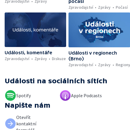
wanu — Soud rehabilitoval Milana Knížáka —
Zpravodajství
Zprávy
počasí
Začal festival Brutal Assault — Trest za
Zpravodajství
Zprávy
Počasí
členství v teroristické skupině — Část rakety
Falcon 9 narazila do Měsíce — Plány na
soukromé vesmírné stanice
Události, komentáře
Události v regionech
Zpravodajství
Zprávy
Diskuze
(Brno)
Zpravodajství
Zprávy
Region
Události
na sociálních sítích
Spotify
Apple Podcasts
Napište nám
Otevřít
kontaktní
formulář