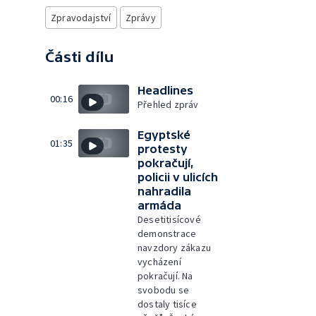
Zpravodajství
Zprávy
Části dílu
Headlines
00:16
Přehled zpráv
Egyptské
01:35
protesty
pokračují,
policii v ulicích
nahradila
armáda
Desetitisícové
demonstrace
navzdory zákazu
vycházení
pokračují. Na
svobodu se
dostaly tisíce