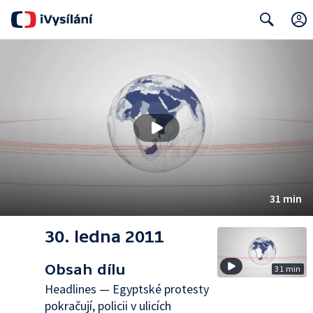
Search
31 min
30. ledna 2011
Obsah dílu
31 min
Headlines — Egyptské protesty
pokračují, policii v ulicích