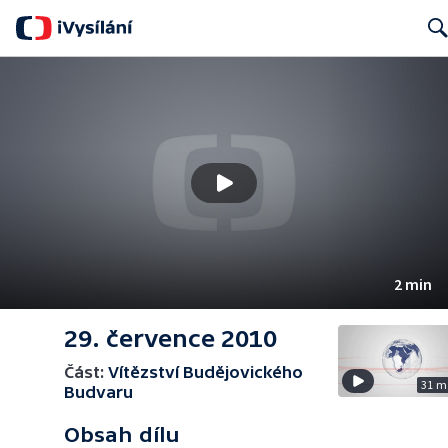
Searc
2 min
29. července 2010
Část:
Vítězství Budějovického
31 m
Budvaru
Obsah dílu