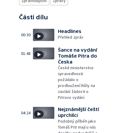
Zpravodajství
Zprávy
Části dílu
Headlines
00:30
Přehled zpráv
Šance na vydání
01:48
Tomáše Pitra do
Česka
České ministerstvo
spravedlnosti
požádalo o
prodloužení lhůty na
zaslání žádosti o
Pitrovo vydání.
Nejznámější čeští
04:24
uprchlíci
Podobný příběh jako
Tomáš Pitr mají u nás
desítky podvodníků a