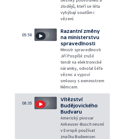
zlodějů, kteří se léta
vyhýbají soudům i
vězení.
Razantní změny
05:58
na ministerstvu
spravedlnosti
Ministr spravedlnosti
Jiří Pospíšil zrušil
tendr na elektronické
náramky, odvolal šéfa
věznic a vypoví
smlouvy s exministrem
Němcem.
Vítězství
08:35
Budějovického
Budvaru
Americký pivovar
Anheuser-Busch nesmí
v Evropě používat
značku Budweiser.