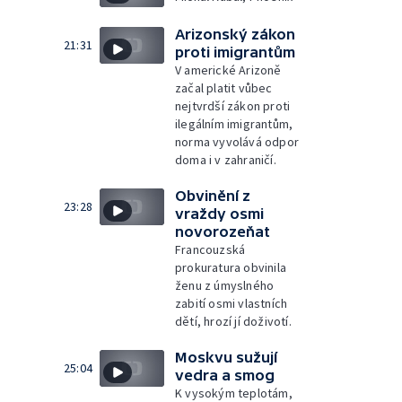
Arizonský zákon
21:31
proti imigrantům
V americké Arizoně
začal platit vůbec
nejtvrdší zákon proti
ilegálním imigrantům,
norma vyvolává odpor
doma i v zahraničí.
Obvinění z
23:28
vraždy osmi
novorozeňat
Francouzská
prokuratura obvinila
ženu z úmyslného
zabití osmi vlastních
dětí, hrozí jí doživotí.
Moskvu sužují
25:04
vedra a smog
K vysokým teplotám,