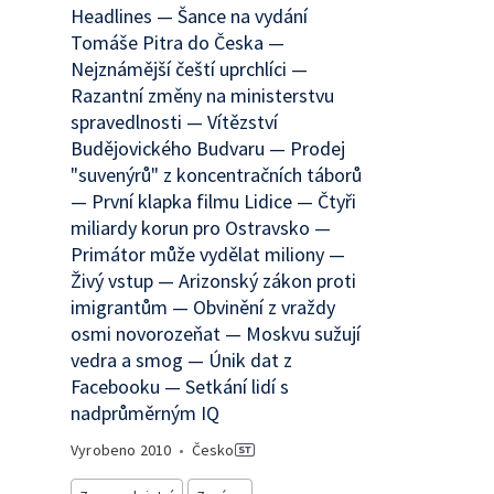
Headlines — Šance na vydání
Tomáše Pitra do Česka —
Nejznámější čeští uprchlíci —
Razantní změny na ministerstvu
spravedlnosti — Vítězství
Budějovického Budvaru — Prodej
"suvenýrů" z koncentračních táborů
— První klapka filmu Lidice — Čtyři
miliardy korun pro Ostravsko —
Primátor může vydělat miliony —
Živý vstup — Arizonský zákon proti
imigrantům — Obvinění z vraždy
osmi novorozeňat — Moskvu sužují
vedra a smog — Únik dat z
Facebooku — Setkání lidí s
nadprůměrným IQ
Vyrobeno
2010
•
Česko