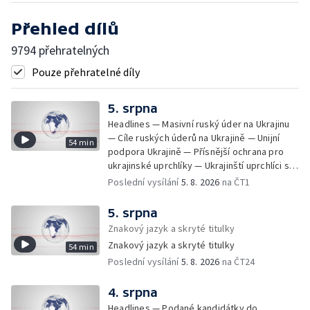
Přehled dílů
9794 přehratelných
Pouze přehratelné díly
5. srpna
Headlines — Masivní ruský úder na Ukrajinu
— Cíle ruských úderů na Ukrajině — Unijní
54 min
podpora Ukrajině — Přísnější ochrana pro
ukrajinské uprchlíky — Ukrajinští uprchlíci s
dočasnou ochranou v Česku — Uprchlíci s
Poslední vysílání
5. 8. 2026
na ČT1
dočasnou ochranou v ČR — Pátrání na jezeře
Most — Hašení skládky — Srážka nákladního
5. srpna
letadla s dronem v Německu — Vyšetřování
Znakový jazyk a skryté titulky
nehody Filipa Turka — Tržby v maloobchodu
Znakový jazyk a skryté titulky
54 min
— Ústavní soud vyhověl matce ve sporu o
Poslední vysílání
5. 8. 2026
na ČT24
děti — Kniha Válka ševců — Izrael
nepřistoupil na mírový plán o Pásmu Gazy —
Návrhy na zmírnění zákona o střetu zájmů —
4. srpna
Podvodné e-maily napodobují Českou
Headlines — Podané kandidátky do