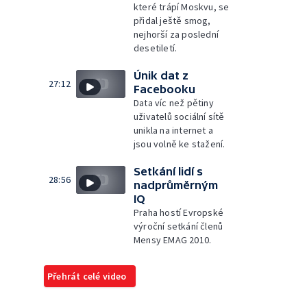
které trápí Moskvu, se
přidal ještě smog,
nejhorší za poslední
desetiletí.
Únik dat z
27:12
Facebooku
Data víc než pětiny
uživatelů sociální sítě
unikla na internet a
jsou volně ke stažení.
Setkání lidí s
28:56
nadprůměrným
IQ
Praha hostí Evropské
výroční setkání členů
Mensy EMAG 2010.
Přehrát celé video