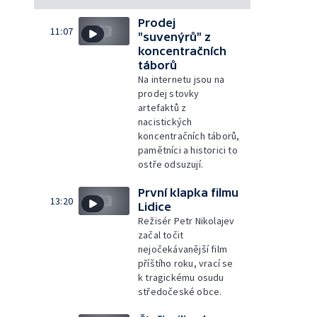
Prodej
11:07
"suvenýrů" z
koncentračních
táborů
Na internetu jsou na
prodej stovky
artefaktů z
nacistických
koncentračních táborů,
pamětníci a historici to
ostře odsuzují.
První klapka filmu
13:20
Lidice
Režisér Petr Nikolajev
začal točit
nejočekávanější film
příštího roku, vrací se
k tragickému osudu
středočeské obce.