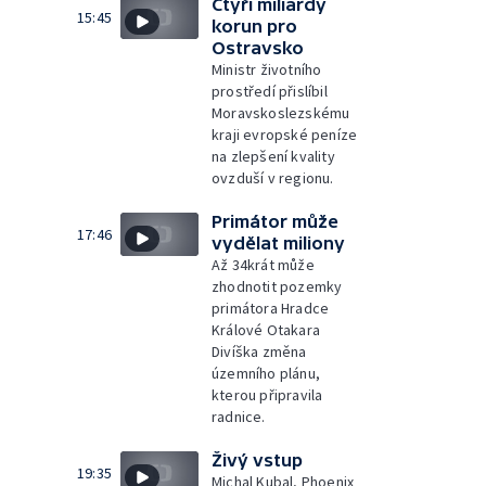
Čtyři miliardy
15:45
korun pro
Ostravsko
Ministr životního
prostředí přislíbil
Moravskoslezskému
kraji evropské peníze
na zlepšení kvality
ovzduší v regionu.
Primátor může
17:46
vydělat miliony
Až 34krát může
zhodnotit pozemky
primátora Hradce
Králové Otakara
Divíška změna
územního plánu,
kterou připravila
radnice.
Živý vstup
19:35
Michal Kubal, Phoenix