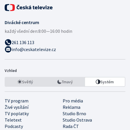
Divácké centrum
každý všední den:
8:00—16:00 hodin
261 136 113
info@ceskatelevize.cz
Vzhled
Světlý
Tmavý
Systém
TV program
Pro média
Živé vysílání
Reklama
TV poplatky
Studio Brno
Teletext
Studio Ostrava
Podcasty
Rada ČT