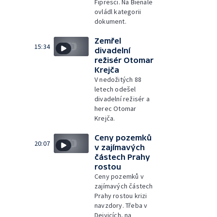
Fipresci. Na Bienale
ovládl kategorii
dokument.
Zemřel
15:34
divadelní
režisér Otomar
Krejča
V nedožitých 88
letech odešel
divadelní režisér a
herec Otomar
Krejča.
Ceny pozemků
20:07
v zajímavých
částech Prahy
rostou
Ceny pozemků v
zajímavých částech
Prahy rostou krizi
navzdory. Třeba v
Dejvicích, na