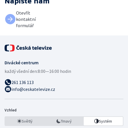
Napište nám
Otevřít
kontaktní
formulář
Divácké centrum
každý všední den:
8:00—16:00 hodin
261 136 113
info@ceskatelevize.cz
Vzhled
Světlý
Tmavý
Systém