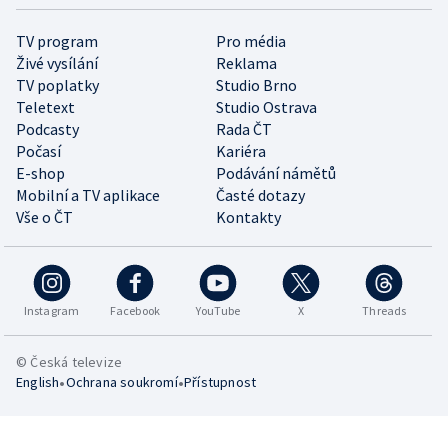
TV program
Pro média
Živé vysílání
Reklama
TV poplatky
Studio Brno
Teletext
Studio Ostrava
Podcasty
Rada ČT
Počasí
Kariéra
E-shop
Podávání námětů
Mobilní a TV aplikace
Časté dotazy
Vše o ČT
Kontakty
Instagram
Facebook
YouTube
X
Threads
© Česká televize
•
•
English
Ochrana soukromí
Přístupnost