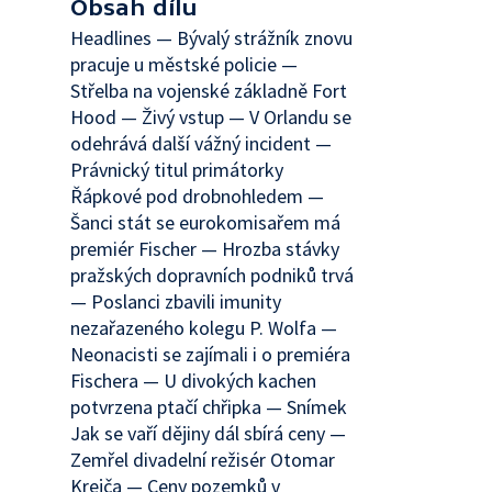
Obsah dílu
Headlines — Bývalý strážník znovu
pracuje u městské policie —
Střelba na vojenské základně Fort
Hood — Živý vstup — V Orlandu se
odehrává další vážný incident —
Právnický titul primátorky
Řápkové pod drobnohledem —
Šanci stát se eurokomisařem má
premiér Fischer — Hrozba stávky
pražských dopravních podniků trvá
— Poslanci zbavili imunity
nezařazeného kolegu P. Wolfa —
Neonacisti se zajímali i o premiéra
Fischera — U divokých kachen
potvrzena ptačí chřipka — Snímek
Jak se vaří dějiny dál sbírá ceny —
Zemřel divadelní režisér Otomar
Krejča — Ceny pozemků v