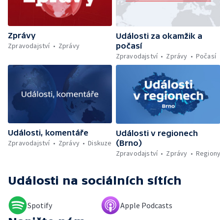
léčbu rakoviny prsu — Sev.en už nehodlá
darovat peníze ušetřené za rekultivaci —
Wales nepodpoří Infantina do vedení FIFA —
Zprávy
Rozkol turecké opozice — Dokončená
Události za okamžik a
rekonstrukce křižovatky Mileta — Problémy
Zpravodajství
Zprávy
počasí
se zřizováním dětských skupin — První
Zpravodajství
Zprávy
Počasí
člověk, který přeplaval Baltské moře —
Práce v zemědělství během vysokých
teplot — Tvůrčí přestávka Ariany Grande —
Přemnožení krokodýlů na Borneu — Český
hlas ve vesmíru
Události, komentáře
Události v regionech
Zpravodajství
Zprávy
Diskuze
(Brno)
Zpravodajství
Zprávy
Region
Události
na sociálních sítích
Spotify
Apple Podcasts