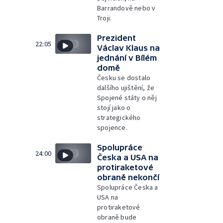
Barrandově nebo v
Troji.
Prezident
22:05
Václav Klaus na
jednání v Bílém
domě
Česku se dostalo
dalšího ujištění, že
Spojené státy o něj
stojí jako o
strategického
spojence.
Spolupráce
24:00
Česka a USA na
protiraketové
obraně nekončí
Spolupráce Česka a
USA na
protiraketové
obraně bude