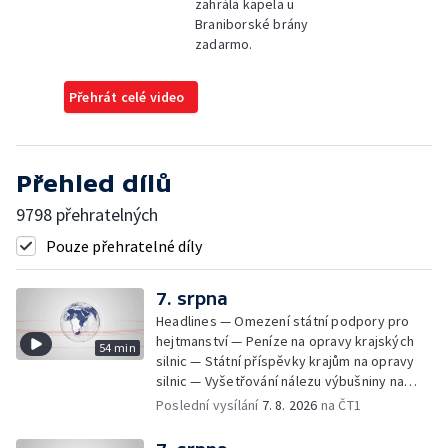
zahrála kapela u
Braniborské brány
zadarmo.
Přehrát celé video
Přehled dílů
9798 přehratelných
Pouze přehratelné díly
7. srpna
Headlines — Omezení státní podpory pro
hejtmanství — Peníze na opravy krajských
54 min
silnic — Státní příspěvky krajům na opravy
silnic — Vyšetřování nálezu výbušniny na
letišti v Lipsku — Pasové kontroly spojů mezi
Poslední vysílání
7. 8. 2026
na ČT1
Španělskem a Itálii — Demolice vyhořelé
budovy ve Zlíně — Pohřeb Milana Knížáka —