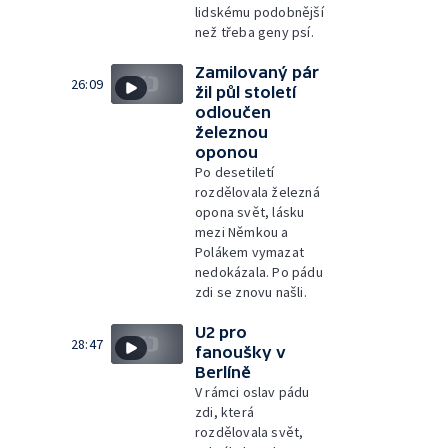
lidskému podobnější
než třeba geny psí.
Zamilovaný pár
26:09
žil půl století
odloučen
železnou
oponou
Po desetiletí
rozdělovala železná
opona svět, lásku
mezi Němkou a
Polákem vymazat
nedokázala. Po pádu
zdi se znovu našli.
U2 pro
28:47
fanoušky v
Berlíně
V rámci oslav pádu
zdi, která
rozdělovala svět,