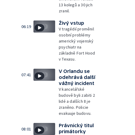
13 kolegů a 30 jich
zranil.
Živý vstup
06:19
V tragédií proměnil
osobní problémy
americký vojenský
psychiatr na
základně Fort Hood
v Texasu.
V Orlandu se
07:41
odehrává další
vážný incident
V kancelářské
budově byli zabiti 2
lidé a dalších 8 je
zraněno. Policie
evakuuje budovu.
Právnický titul
08:01
primátorky