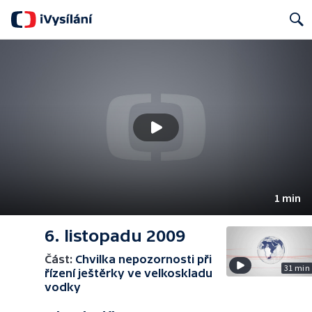
Search
1 min
6. listopadu 2009
Část:
Chvilka nepozornosti při
31 min
řízení ještěrky ve velkoskladu
vodky