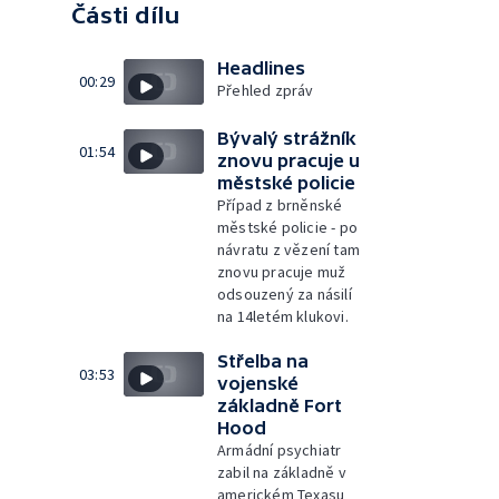
Části dílu
Headlines
00:29
Přehled zpráv
Bývalý strážník
01:54
znovu pracuje u
městské policie
Případ z brněnské
městské policie - po
návratu z vězení tam
znovu pracuje muž
odsouzený za násilí
na 14letém klukovi.
Střelba na
03:53
vojenské
základně Fort
Hood
Armádní psychiatr
zabil na základně v
americkém Texasu