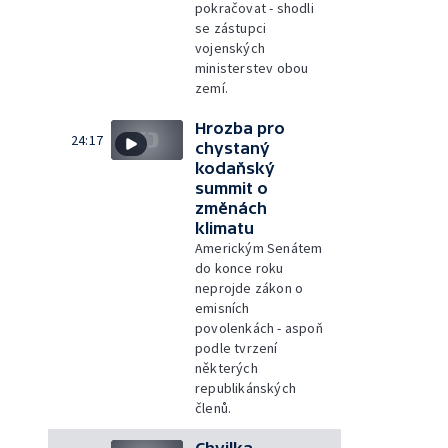
pokračovat - shodli
se zástupci
vojenských
ministerstev obou
zemí.
Hrozba pro
24:17
chystaný
kodaňský
summit o
změnách
klimatu
Americkým Senátem
do konce roku
neprojde zákon o
emisních
povolenkách - aspoň
podle tvrzení
některých
republikánských
členů.
Chvilka