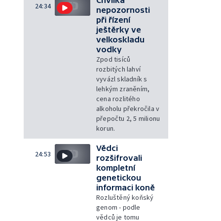
24:34
nepozornosti
při řízení
ještěrky ve
velkoskladu
vodky
Zpod tisíců
rozbitých lahví
vyvázl skladník s
lehkým zraněním,
cena rozlitého
alkoholu překročila v
přepočtu 2, 5 milionu
korun.
Vědci
24:53
rozšifrovali
kompletní
genetickou
informaci koně
Rozluštěný koňský
genom - podle
vědců je tomu