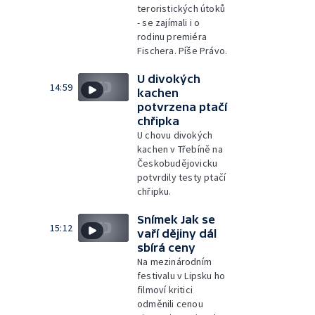
teroristických útoků
- se zajímali i o
rodinu premiéra
Fischera. Píše Právo.
U divokých
14:59
kachen
potvrzena ptačí
chřipka
U chovu divokých
kachen v Třebíně na
Českobudějovicku
potvrdily testy ptačí
chřipku.
Snímek Jak se
15:12
vaří dějiny dál
sbírá ceny
Na mezinárodním
festivalu v Lipsku ho
filmoví kritici
odměnili cenou