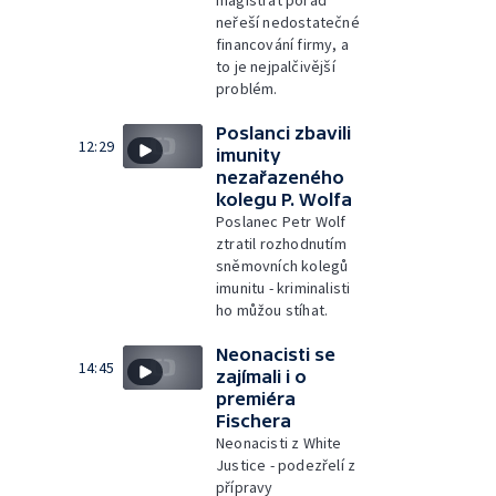
neřeší nedostatečné
financování firmy, a
to je nejpalčivější
problém.
Poslanci zbavili
12:29
imunity
nezařazeného
kolegu P. Wolfa
Poslanec Petr Wolf
ztratil rozhodnutím
sněmovních kolegů
imunitu - kriminalisti
ho můžou stíhat.
Neonacisti se
14:45
zajímali i o
premiéra
Fischera
Neonacisti z White
Justice - podezřelí z
přípravy