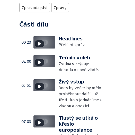
Zpravodajství
Zprávy
Části dílu
Headlines
00:23
Přehled zpráv
Termín voleb
02:00
Zvolna se rýsuje
dohoda o nové vládě.
Živý vstup
05:51
Dnes by večer by mělo
proběhnout další - už
třetí - kolo jednání mezi
vládou a opozicí.
Tlustý se utká o
07:03
křeslo
europoslance