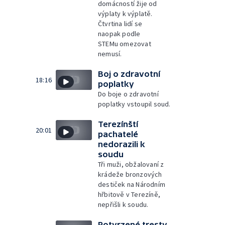
domácností žije od
výplaty k výplatě.
Čtvrtina lidí se
naopak podle
STEMu omezovat
nemusí.
Boj o zdravotní
18:16
poplatky
Do boje o zdravotní
poplatky vstoupil soud.
Terezínští
20:01
pachatelé
nedorazili k
soudu
Tři muži, obžalovaní z
krádeže bronzových
destiček na Národním
hřbitově v Terezíně,
nepřišli k soudu.
Potvrzené tresty