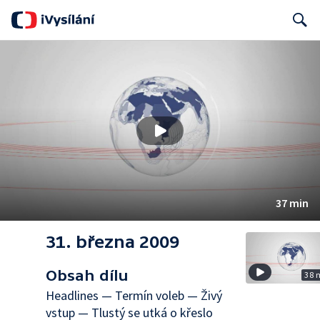
Search
37 min
31. března 2009
Obsah dílu
38 
Headlines — Termín voleb — Živý
vstup — Tlustý se utká o křeslo