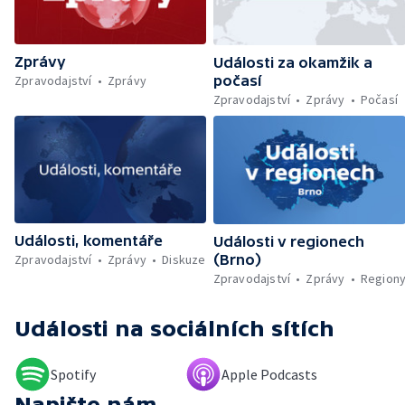
léčbu rakoviny prsu — Sev.en už nehodlá
darovat peníze ušetřené za rekultivaci —
Wales nepodpoří Infantina do vedení FIFA —
Zprávy
Rozkol turecké opozice — Dokončená
Události za okamžik a
rekonstrukce křižovatky Mileta — Problémy
Zpravodajství
Zprávy
počasí
se zřizováním dětských skupin — První
Zpravodajství
Zprávy
Počasí
člověk, který přeplaval Baltské moře —
Práce v zemědělství během vysokých
teplot — Tvůrčí přestávka Ariany Grande —
Přemnožení krokodýlů na Borneu — Český
hlas ve vesmíru
Události, komentáře
Události v regionech
Zpravodajství
Zprávy
Diskuze
(Brno)
Zpravodajství
Zprávy
Region
Události
na sociálních sítích
Spotify
Apple Podcasts
Napište nám