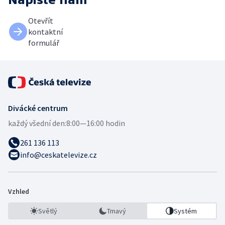
Otevřít
kontaktní
formulář
Divácké centrum
každý všední den:
8:00—16:00 hodin
261 136 113
info@ceskatelevize.cz
Vzhled
Světlý
Tmavý
Systém