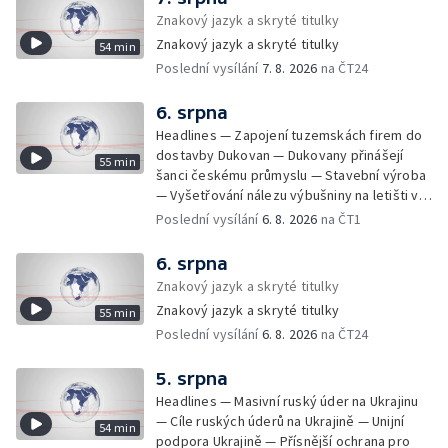
Znakový jazyk a skryté titulky
Znakový jazyk a skryté titulky
54 min
Poslední vysílání
7. 8. 2026
na ČT24
6. srpna
Headlines — Zapojení tuzemskách firem do
dostavby Dukovan — Dukovany přinášejí
55 min
šanci českému průmyslu — Stavební výroba
— Vyšetřování nálezu výbušniny na letišti v
Lipsku — Bourání torza vyhořelé budovy ve
Poslední vysílání
6. 8. 2026
na ČT1
Zlíně — Kritické sucho v Evropě —
Omezování spotřeby vody v Jihlavě — Čistý
6. srpna
zisk bank — Jednání o ukončení bojů na
Znakový jazyk a skryté titulky
Blízkém východě — Opakované údery na
Znakový jazyk a skryté titulky
55 min
jižní Libanon — Přibylo zásahů horské služby
Poslední vysílání
6. 8. 2026
na ČT24
— Bezpečnostní opatření kvůli Evropské lize
— Český film Volklore získal studentského
Oscara — Doživotní trest pro Afghánce —
5. srpna
Slevy na jízdném — Aktualizace plánu
Headlines — Masivní ruský úder na Ukrajinu
adaptace na klimatické změny — Letošní
— Cíle ruských úderů na Ukrajině — Unijní
54 min
teplotní rekordy — Škody po nočních
podpora Ukrajině — Přísnější ochrana pro