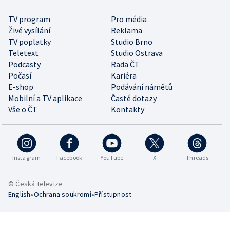
TV program
Pro média
Živé vysílání
Reklama
TV poplatky
Studio Brno
Teletext
Studio Ostrava
Podcasty
Rada ČT
Počasí
Kariéra
E-shop
Podávání námětů
Mobilní a TV aplikace
Časté dotazy
Vše o ČT
Kontakty
Instagram
Facebook
YouTube
X
Threads
© Česká televize
•
•
English
Ochrana soukromí
Přístupnost