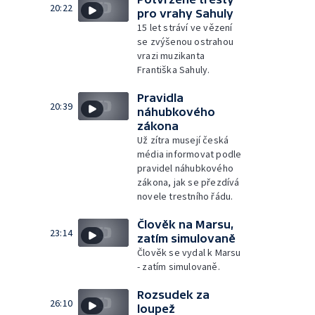
20:22
pro vrahy Sahuly
15 let stráví ve vězení
se zvýšenou ostrahou
vrazi muzikanta
Františka Sahuly.
Pravidla
20:39
náhubkového
zákona
Už zítra musejí česká
média informovat podle
pravidel náhubkového
zákona, jak se přezdívá
novele trestního řádu.
Člověk na Marsu,
23:14
zatím simulovaně
Člověk se vydal k Marsu
- zatím simulovaně.
Rozsudek za
26:10
loupež