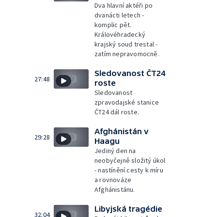
Dva hlavní aktéři po
dvanácti letech -
komplic pět.
Královéhradecký
krajský soud trestal -
zatím nepravomocně.
Sledovanost ČT24
27:48
roste
Sledovanost
zpravodajské stanice
ČT24 dál roste.
Afghánistán v
29:28
Haagu
Jediný den na
neobyčejně složitý úkol
- nastínění cesty k míru
a rovnováze
Afghánistánu.
Libyjská tragédie
32:04