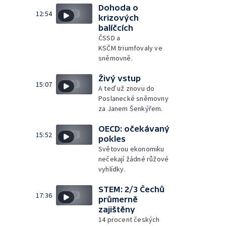
Dohoda o
12:54
krizových
balíčcích
ČSSD a
KSČM triumfovaly ve
sněmovně.
Živý vstup
15:07
A teď už znovu do
Poslanecké sněmovny
za Janem Šenkýřem.
OECD: očekávaný
15:52
pokles
Světovou ekonomiku
nečekají žádné růžové
vyhlídky.
STEM: 2/3 Čechů
17:36
průmerně
zajištěny
14 procent českých