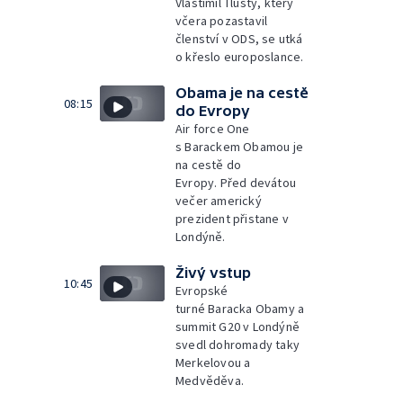
Vlastimil Tlustý, který
včera pozastavil
členství v ODS, se utká
o křeslo europoslance.
Obama je na cestě
08:15
do Evropy
Air force One
s Barackem Obamou je
na cestě do
Evropy. Před devátou
večer americký
prezident přistane v
Londýně.
Živý vstup
10:45
Evropské
turné Baracka Obamy a
summit G20 v Londýně
svedl dohromady taky
Merkelovou a
Medvěděva.