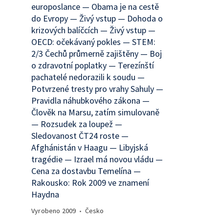
europoslance — Obama je na cestě
do Evropy — Živý vstup — Dohoda o
krizových balíčcích — Živý vstup —
OECD: očekávaný pokles — STEM:
2/3 Čechů průmerně zajištěny — Boj
o zdravotní poplatky — Terezínští
pachatelé nedorazili k soudu —
Potvrzené tresty pro vrahy Sahuly —
Pravidla náhubkového zákona —
Člověk na Marsu, zatím simulovaně
— Rozsudek za loupež —
Sledovanost ČT24 roste —
Afghánistán v Haagu — Libyjská
tragédie — Izrael má novou vládu —
Cena za dostavbu Temelína —
Rakousko: Rok 2009 ve znamení
Haydna
Vyrobeno
2009
•
Česko