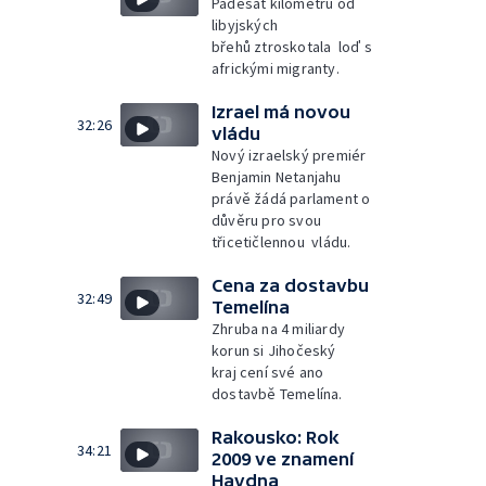
Padesát kilometrů od
libyjských
břehů ztroskotala loď s
africkými migranty.
Izrael má novou
32:26
vládu
Nový izraelský premiér
Benjamin Netanjahu
právě žádá parlament o
důvěru pro svou
třicetičlennou vládu.
Cena za dostavbu
32:49
Temelína
Zhruba na 4 miliardy
korun si Jihočeský
kraj cení své ano
dostavbě Temelína.
Rakousko: Rok
34:21
2009 ve znamení
Haydna