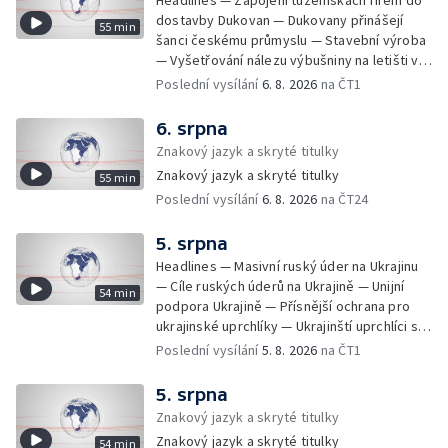
dostavby Dukovan — Dukovany přinášejí
55 min
šanci českému průmyslu — Stavební výroba
— Vyšetřování nálezu výbušniny na letišti v
Lipsku — Bourání torza vyhořelé budovy ve
Poslední vysílání
6. 8. 2026
na ČT1
Zlíně — Kritické sucho v Evropě —
Omezování spotřeby vody v Jihlavě — Čistý
6. srpna
zisk bank — Jednání o ukončení bojů na
Znakový jazyk a skryté titulky
Blízkém východě — Opakované údery na
Znakový jazyk a skryté titulky
55 min
jižní Libanon — Přibylo zásahů horské služby
Poslední vysílání
6. 8. 2026
na ČT24
— Bezpečnostní opatření kvůli Evropské lize
— Český film Volklore získal studentského
Oscara — Doživotní trest pro Afghánce —
5. srpna
Slevy na jízdném — Aktualizace plánu
Headlines — Masivní ruský úder na Ukrajinu
adaptace na klimatické změny — Letošní
— Cíle ruských úderů na Ukrajině — Unijní
54 min
teplotní rekordy — Škody po nočních
podpora Ukrajině — Přísnější ochrana pro
bouřkách na východě Čech — Výhled počasí
ukrajinské uprchlíky — Ukrajinští uprchlíci s
na další dny — Sucho dělá problémy
dočasnou ochranou v Česku — Uprchlíci s
Poslední vysílání
5. 8. 2026
na ČT1
zemědělcům i drobným pěstitelům — Výhled
dočasnou ochranou v ČR — Pátrání na jezeře
počasí na další dny — Automatická hlášení o
Most — Hašení skládky — Srážka nákladního
5. srpna
nehodě z chytrých zařízení — Zbytečné
letadla s dronem v Německu — Vyšetřování
Znakový jazyk a skryté titulky
výjezdy záchranářů — Obtěžující telefonáty
nehody Filipa Turka — Tržby v maloobchodu
na tísňové linky — Protivzdušná obrana
Znakový jazyk a skryté titulky
54 min
— Ústavní soud vyhověl matce ve sporu o