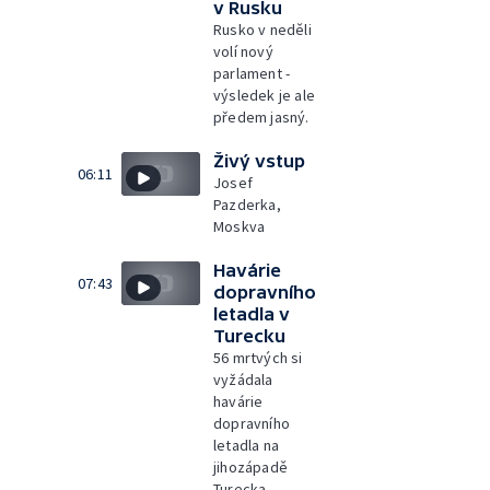
v Rusku
Rusko v neděli
volí nový
parlament -
výsledek je ale
předem jasný.
Živý vstup
06:11
Josef
Pazderka,
Moskva
Havárie
07:43
dopravního
letadla v
Turecku
56 mrtvých si
vyžádala
havárie
dopravního
letadla na
jihozápadě
Turecka.