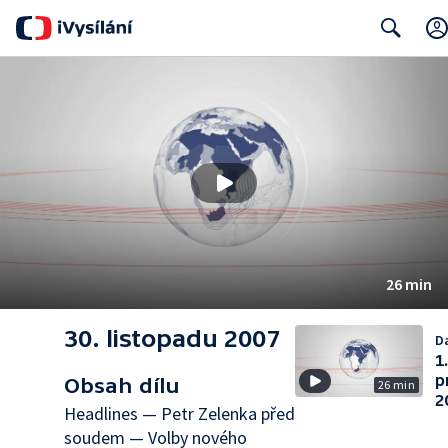
Search
26 min
30. listopadu 2007
Da
1
p
Obsah dílu
26 min
2
Headlines — Petr Zelenka před
soudem — Volby nového