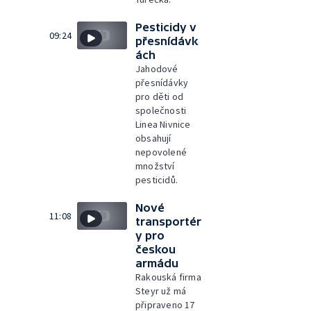
Pesticidy v
09:24
přesnídávk
ách
Jahodové
přesnídávky
pro děti od
společnosti
Linea Nivnice
obsahují
nepovolené
množství
pesticidů.
Nové
11:08
transportér
y pro
českou
armádu
Rakouská firma
Steyr už má
připraveno 17