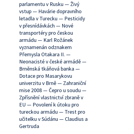
parlamentu v Rusku — Živý
vstup — Havárie dopravního
letadla v Turecku — Pesticidy
v přesnídávkách — Nové
transportéry pro českou
armádu — Karl Rožánek
vyznamenán odznakem
Přemysla Otakara II. —
Neonacisté v české armádě —
Brněnská tkáňová banka —
Dotace pro Masarykovu
univerzitu v Brně — Zahraniční
mise 2008 — Čepro u soudu —
Zpřísnění vlastnictví zbraně v
EU — Povolení k útoku pro
tureckou armádu — Trest pro
učitelku v Súdánu — Claudius a
Gertruda