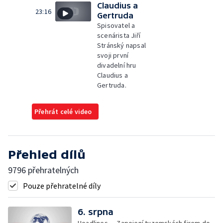
Claudius a
23:16
Gertruda
Spisovatel a
scenárista Jiří
Stránský napsal
svoji první
divadelní hru
Claudius a
Gertruda.
Přehrát celé video
Přehled dílů
9796 přehratelných
Pouze přehratelné díly
6. srpna
Headlines — Zapojení tuzemskách firem do