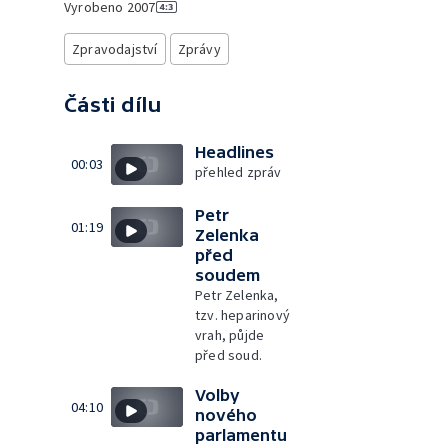
Vyrobeno
2007
Zpravodajství
Zprávy
Části dílu
Headlines
00:03
přehled zpráv
Petr
01:19
Zelenka
před
soudem
Petr Zelenka,
tzv. heparinový
vrah, půjde
před soud.
Volby
04:10
nového
parlamentu