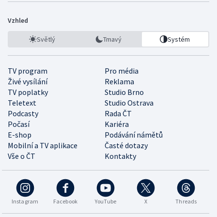
Vzhled
Světlý
Tmavý
Systém
TV program
Pro média
Živé vysílání
Reklama
TV poplatky
Studio Brno
Teletext
Studio Ostrava
Podcasty
Rada ČT
Počasí
Kariéra
E-shop
Podávání námětů
Mobilní a TV aplikace
Časté dotazy
Vše o ČT
Kontakty
Instagram
Facebook
YouTube
X
Threads