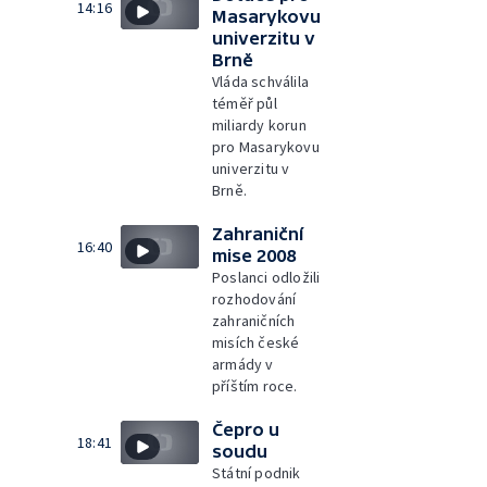
14:16
Masarykovu
univerzitu v
Brně
Vláda schválila
téměř půl
miliardy korun
pro Masarykovu
univerzitu v
Brně.
Zahraniční
16:40
mise 2008
Poslanci odložili
rozhodování
zahraničních
misích české
armády v
příštím roce.
Čepro u
18:41
soudu
Státní podnik