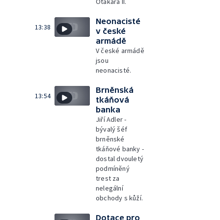
Otakara II.
Neonacisté
13:38
v české
armádě
V české armádě
jsou
neonacisté.
Brněnská
13:54
tkáňová
banka
Jiří Adler -
bývalý šéf
brněnské
tkáňové banky -
dostal dvouletý
podmíněný
trest za
nelegální
obchody s kůží.
Dotace pro