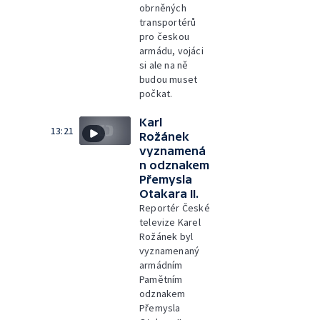
obrněných
transportérů
pro českou
armádu, vojáci
si ale na ně
budou muset
počkat.
Karl
13:21
Rožánek
vyznamená
n odznakem
Přemysla
Otakara II.
Reportér České
televize Karel
Rožánek byl
vyznamenaný
armádním
Pamětním
odznakem
Přemysla