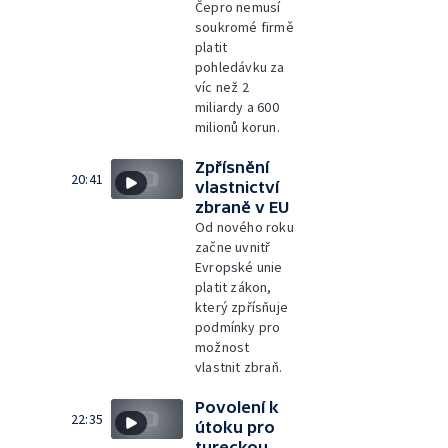
Čepro nemusí
soukromé firmě
platit
pohledávku za
víc než 2
miliardy a 600
milionů korun.
Zpřísnění
20:41
vlastnictví
zbraně v EU
Od nového roku
začne uvnitř
Evropské unie
platit zákon,
který zpřísňuje
podmínky pro
možnost
vlastnit zbraň.
Povolení k
22:35
útoku pro
tureckou