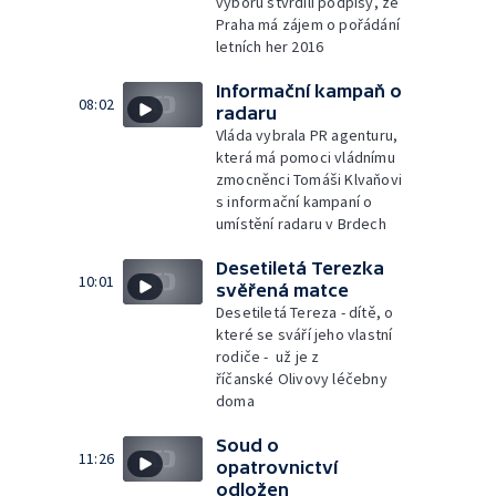
výboru stvrdili podpisy, že
Praha má zájem o pořádání
letních her 2016
Informační kampaň o
08:02
radaru
Vláda vybrala PR agenturu,
která má pomoci vládnímu
zmocněnci Tomáši Klvaňovi
s informační kampaní o
umístění radaru v Brdech
Desetiletá Terezka
10:01
svěřená matce
Desetiletá Tereza - dítě, o
které se sváří jeho vlastní
rodiče - už je z
říčanské Olivovy léčebny
doma
Soud o
11:26
opatrovnictví
odložen