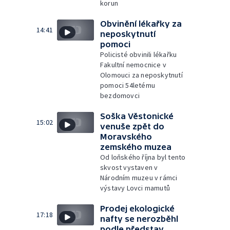
korun
Obvinění lékařky za
14:41
neposkytnutí
pomoci
Policisté obvinili lékařku
Fakultní nemocnice v
Olomouci za neposkytnutí
pomoci 54letému
bezdomovci
Soška Věstonické
15:02
venuše zpět do
Moravského
zemského muzea
Od loňského října byl tento
skvost vystaven v
Národním muzeu v rámci
výstavy Lovci mamutů
Prodej ekologické
17:18
nafty se nerozběhl
podle představ