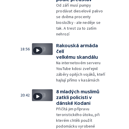
Od září musí pumpy
prodávat dieselové palivo
se dvěma procenty
biosložky - ale neděje se
tak. A trest za to zatím
nehrozí
Rakouská armáda
18:56
čelí
velkému skandálu
Na internetovém serveru
YouTube kdosi zveřejnil
záběry opilých vojáků, kteří
hajlují přímo v kasárnách
8 mladých muslimů
20:42
zatkli policisti v
dánské Kodani
Přičítá jim přípravu
teroristického útoku, při
kterém chtěli použít
podomácku vyrobené