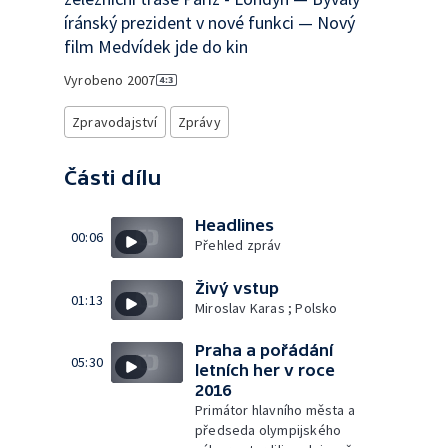
íránský prezident v nové funkci — Nový
film Medvídek jde do kin
Vyrobeno
2007
Zpravodajství
Zprávy
Části dílu
Headlines
00:06
Přehled zpráv
Živý vstup
01:13
Miroslav Karas ; Polsko
Praha a pořádání
05:30
letních her v roce
2016
Primátor hlavního města a
předseda olympijského