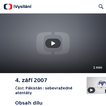
Search
1 min
4. září 2007
Část:
Pákistán : sebevražedné
atentáty
Obsah dílu