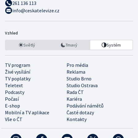
261 136 113
info@ceskatelevize.cz
Vzhled
Světlý
Tmavý
Systém
TV program
Pro média
Živé vysílání
Reklama
TV poplatky
Studio Brno
Teletext
Studio Ostrava
Podcasty
Rada ČT
Počasí
Kariéra
E-shop
Podávání námětů
Mobilní a TV aplikace
Časté dotazy
Vše o ČT
Kontakty