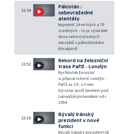
Pákistán :
22:34
sebevražedné
atentáty
Nejméně 24 mrtvých a 70
zraněných – to je výsledek
dvou sebevražedných
atentátů v pákistánském
Rávalpindí
Rekord na železniční
22:52
trase Paříž - Londýn
Rychlovlak Eurostar
si připsal rekord: Londýn -
Paříž za 2 h. a 3 min.
Eurostar jezdí tunelem pod
Lamanšským kanálem od r.
1994
Bývalý íránský
23:10
prezident v nové
funkci
Bývalý íránský prezident Alí