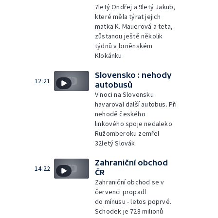
7letý Ondřej a 9letý Jakub,
které měla týrat jejich
matka K. Mauerová a teta,
zůstanou ještě několik
týdnů v brněnském
Klokánku
Slovensko : nehody
12:21
autobusů
V noci na Slovensku
havaroval další autobus. Při
nehodě českého
linkového spoje nedaleko
Ružomberoku zemřel
32letý Slovák
Zahraniční obchod
14:22
ČR
Zahraniční obchod se v
červenci propadl
do mínusu - letos poprvé.
Schodek je 728 milionů