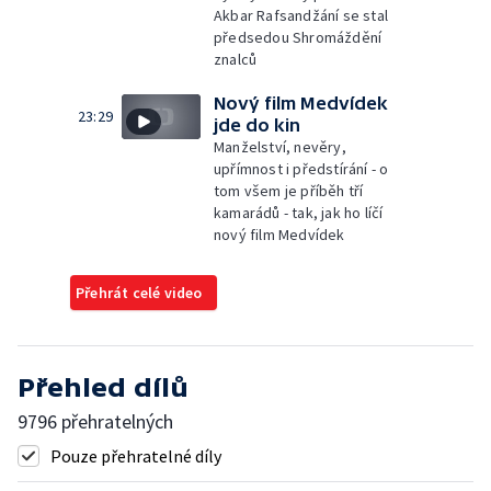
Akbar Rafsandžání se stal
předsedou Shromáždění
znalců
Nový film Medvídek
23:29
jde do kin
Manželství, nevěry,
upřímnost i předstírání - o
tom všem je příběh tří
kamarádů - tak, jak ho líčí
nový film Medvídek
Přehrát celé video
Přehled dílů
9796 přehratelných
Pouze přehratelné díly