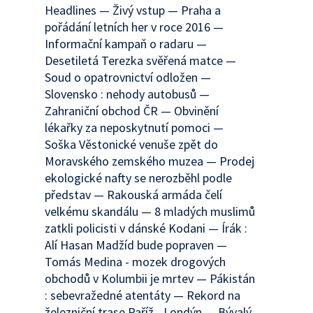
Headlines — Živý vstup — Praha a
pořádání letních her v roce 2016 —
Informační kampaň o radaru —
Desetiletá Terezka svěřená matce —
Soud o opatrovnictví odložen —
Slovensko : nehody autobusů —
Zahraniční obchod ČR — Obvinění
lékařky za neposkytnutí pomoci —
Soška Věstonické venuše zpět do
Moravského zemského muzea — Prodej
ekologické nafty se nerozběhl podle
představ — Rakouská armáda čelí
velkému skandálu — 8 mladých muslimů
zatkli policisti v dánské Kodani — Írák :
Alí Hasan Madžíd bude popraven —
Tomás Medina - mozek drogových
obchodů v Kolumbii je mrtev — Pákistán
: sebevražedné atentáty — Rekord na
železniční trase Paříž - Londýn — Bývalý