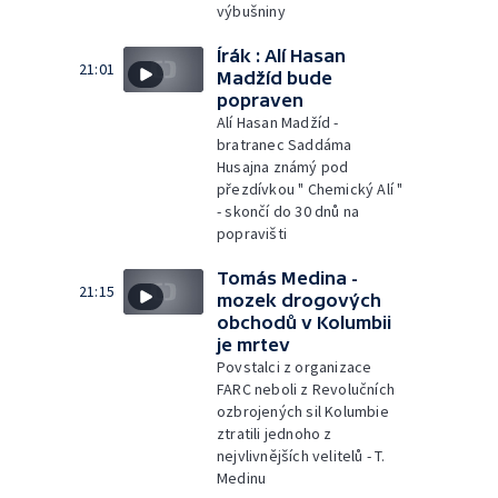
výbušniny
Írák : Alí Hasan
21:01
Madžíd bude
popraven
Alí Hasan Madžíd -
bratranec Saddáma
Husajna známý pod
přezdívkou " Chemický Alí "
- skončí do 30 dnů na
popravišti
Tomás Medina -
21:15
mozek drogových
obchodů v Kolumbii
je mrtev
Povstalci z organizace
FARC neboli z Revolučních
ozbrojených sil Kolumbie
ztratili jednoho z
nejvlivnějších velitelů - T.
Medinu