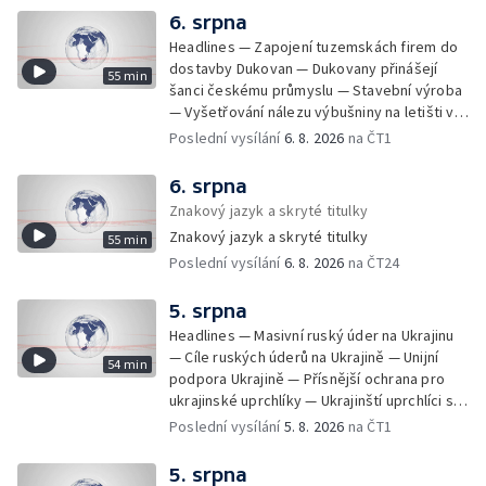
6. srpna
Headlines — Zapojení tuzemskách firem do
dostavby Dukovan — Dukovany přinášejí
55 min
šanci českému průmyslu — Stavební výroba
— Vyšetřování nálezu výbušniny na letišti v
Lipsku — Bourání torza vyhořelé budovy ve
Poslední vysílání
6. 8. 2026
na ČT1
Zlíně — Kritické sucho v Evropě —
Omezování spotřeby vody v Jihlavě — Čistý
6. srpna
zisk bank — Jednání o ukončení bojů na
Znakový jazyk a skryté titulky
Blízkém východě — Opakované údery na
Znakový jazyk a skryté titulky
55 min
jižní Libanon — Přibylo zásahů horské služby
Poslední vysílání
6. 8. 2026
na ČT24
— Bezpečnostní opatření kvůli Evropské lize
— Český film Volklore získal studentského
Oscara — Doživotní trest pro Afghánce —
5. srpna
Slevy na jízdném — Aktualizace plánu
Headlines — Masivní ruský úder na Ukrajinu
adaptace na klimatické změny — Letošní
— Cíle ruských úderů na Ukrajině — Unijní
54 min
teplotní rekordy — Škody po nočních
podpora Ukrajině — Přísnější ochrana pro
bouřkách na východě Čech — Výhled počasí
ukrajinské uprchlíky — Ukrajinští uprchlíci s
na další dny — Sucho dělá problémy
dočasnou ochranou v Česku — Uprchlíci s
Poslední vysílání
5. 8. 2026
na ČT1
zemědělcům i drobným pěstitelům — Výhled
dočasnou ochranou v ČR — Pátrání na jezeře
počasí na další dny — Automatická hlášení o
Most — Hašení skládky — Srážka nákladního
5. srpna
nehodě z chytrých zařízení — Zbytečné