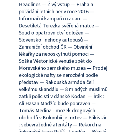
Headlines — Živý vstup — Praha a
pořádání letních her v roce 2016 —
Informační kampaň o radaru —
Desetiletá Terezka svěřená matce —
Soud o opatrovnictví odložen —
Slovensko : nehody autobusů —
Zahraniční obchod ČR — Obvinění
lékařky za neposkytnutí pomoci —
Soška Věstonické venuše zpět do
Moravského zemského muzea — Prodej
ekologické nafty se nerozběhl podle
představ — Rakouská armáda čelí
velkému skandálu — 8 mladých muslimů
zatkli policisti v dánské Kodani — Írák :
Alí Hasan Madžíd bude popraven —
Tomás Medina - mozek drogových
obchodů v Kolumbii je mrtev — Pákistán
: sebevražedné atentáty — Rekord na
železniční trase Paříž - Londýn — Bývalý