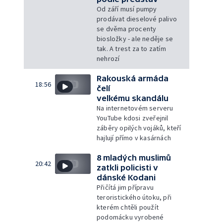
Od září musí pumpy
prodávat dieselové palivo
se dvěma procenty
biosložky - ale neděje se
tak. A trest za to zatím
nehrozí
Rakouská armáda
18:56
čelí
velkému skandálu
Na internetovém serveru
YouTube kdosi zveřejnil
záběry opilých vojáků, kteří
hajlují přímo v kasárnách
8 mladých muslimů
20:42
zatkli policisti v
dánské Kodani
Přičítá jim přípravu
teroristického útoku, při
kterém chtěli použít
podomácku vyrobené