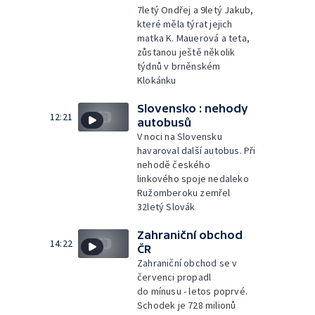
7letý Ondřej a 9letý Jakub,
které měla týrat jejich
matka K. Mauerová a teta,
zůstanou ještě několik
týdnů v brněnském
Klokánku
Slovensko : nehody
12:21
autobusů
V noci na Slovensku
havaroval další autobus. Při
nehodě českého
linkového spoje nedaleko
Ružomberoku zemřel
32letý Slovák
Zahraniční obchod
14:22
ČR
Zahraniční obchod se v
červenci propadl
do mínusu - letos poprvé.
Schodek je 728 milionů