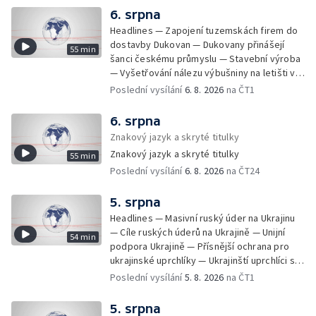
6. srpna
Headlines — Zapojení tuzemskách firem do
dostavby Dukovan — Dukovany přinášejí
55 min
šanci českému průmyslu — Stavební výroba
— Vyšetřování nálezu výbušniny na letišti v
Lipsku — Bourání torza vyhořelé budovy ve
Poslední vysílání
6. 8. 2026
na ČT1
Zlíně — Kritické sucho v Evropě —
Omezování spotřeby vody v Jihlavě — Čistý
6. srpna
zisk bank — Jednání o ukončení bojů na
Znakový jazyk a skryté titulky
Blízkém východě — Opakované údery na
Znakový jazyk a skryté titulky
55 min
jižní Libanon — Přibylo zásahů horské služby
Poslední vysílání
6. 8. 2026
na ČT24
— Bezpečnostní opatření kvůli Evropské lize
— Český film Volklore získal studentského
Oscara — Doživotní trest pro Afghánce —
5. srpna
Slevy na jízdném — Aktualizace plánu
Headlines — Masivní ruský úder na Ukrajinu
adaptace na klimatické změny — Letošní
— Cíle ruských úderů na Ukrajině — Unijní
54 min
teplotní rekordy — Škody po nočních
podpora Ukrajině — Přísnější ochrana pro
bouřkách na východě Čech — Výhled počasí
ukrajinské uprchlíky — Ukrajinští uprchlíci s
na další dny — Sucho dělá problémy
dočasnou ochranou v Česku — Uprchlíci s
Poslední vysílání
5. 8. 2026
na ČT1
zemědělcům i drobným pěstitelům — Výhled
dočasnou ochranou v ČR — Pátrání na jezeře
počasí na další dny — Automatická hlášení o
Most — Hašení skládky — Srážka nákladního
5. srpna
nehodě z chytrých zařízení — Zbytečné