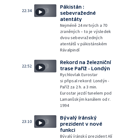
Pákistán :
22:34
sebevražedné
atentáty
Nejméně 24 mrtvých a 70
zraněných – to je výsledek
dvou sebevražedných
atentátů v pákistánském
Rávalpindí
Rekord na železniční
22:52
trase Paříž - Londýn
Rychlovlak Eurostar
si připsal rekord: Londýn -
Paříž za 2 h. a 3 min.
Eurostar jezdí tunelem pod
Lamanšským kanálem od r.
1994
Bývalý íránský
23:10
prezident v nové
funkci
Bývalý íránský prezident Alí