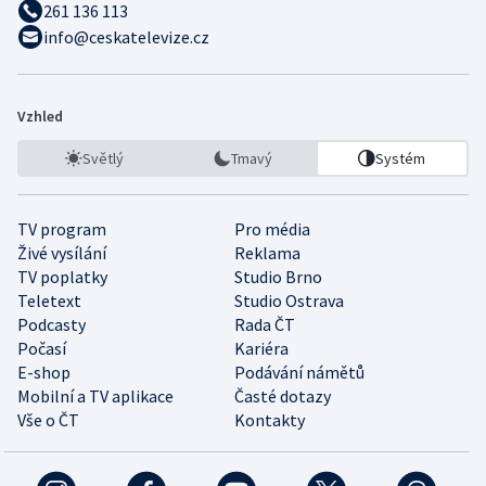
261 136 113
info@ceskatelevize.cz
Vzhled
Světlý
Tmavý
Systém
TV program
Pro média
Živé vysílání
Reklama
TV poplatky
Studio Brno
Teletext
Studio Ostrava
Podcasty
Rada ČT
Počasí
Kariéra
E-shop
Podávání námětů
Mobilní a TV aplikace
Časté dotazy
Vše o ČT
Kontakty