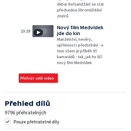
Akbar Rafsandžání se stal
předsedou Shromáždění
znalců
Nový film Medvídek
23:29
jde do kin
Manželství, nevěry,
upřímnost i předstírání - o
tom všem je příběh tří
kamarádů - tak, jak ho líčí
nový film Medvídek
Přehrát celé video
Přehled dílů
9796 přehratelných
Pouze přehratelné díly