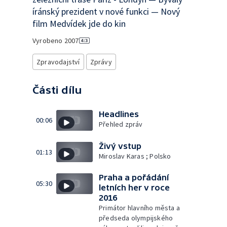
íránský prezident v nové funkci — Nový
film Medvídek jde do kin
Vyrobeno
2007
Zpravodajství
Zprávy
Části dílu
Headlines
00:06
Přehled zpráv
Živý vstup
01:13
Miroslav Karas ; Polsko
Praha a pořádání
05:30
letních her v roce
2016
Primátor hlavního města a
předseda olympijského