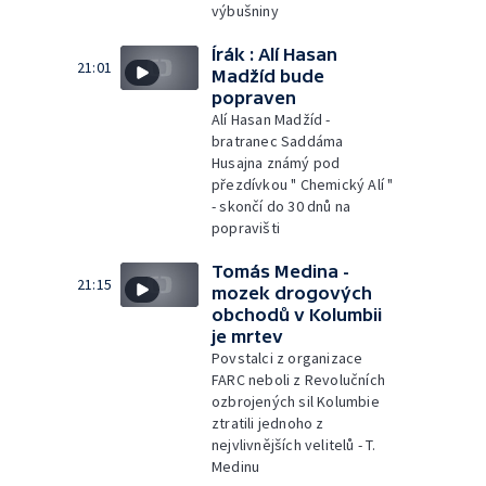
výbušniny
Írák : Alí Hasan
21:01
Madžíd bude
popraven
Alí Hasan Madžíd -
bratranec Saddáma
Husajna známý pod
přezdívkou " Chemický Alí "
- skončí do 30 dnů na
popravišti
Tomás Medina -
21:15
mozek drogových
obchodů v Kolumbii
je mrtev
Povstalci z organizace
FARC neboli z Revolučních
ozbrojených sil Kolumbie
ztratili jednoho z
nejvlivnějších velitelů - T.
Medinu