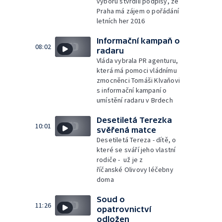
výboru stvrdili podpisy, že
Praha má zájem o pořádání
letních her 2016
Informační kampaň o
08:02
radaru
Vláda vybrala PR agenturu,
která má pomoci vládnímu
zmocněnci Tomáši Klvaňovi
s informační kampaní o
umístění radaru v Brdech
Desetiletá Terezka
10:01
svěřená matce
Desetiletá Tereza - dítě, o
které se sváří jeho vlastní
rodiče - už je z
říčanské Olivovy léčebny
doma
Soud o
11:26
opatrovnictví
odložen