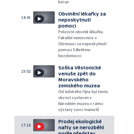
korun
Obvinění lékařky za
14:41
neposkytnutí
pomoci
Policisté obvinili lékařku
Fakultní nemocnice v
Olomouci za neposkytnutí
pomoci 54letému
bezdomovci
Soška Věstonické
15:02
venuše zpět do
Moravského
zemského muzea
Od loňského října byl tento
skvost vystaven v
Národním muzeu v rámci
výstavy Lovci mamutů
Prodej ekologické
17:18
nafty se nerozběhl
podle představ